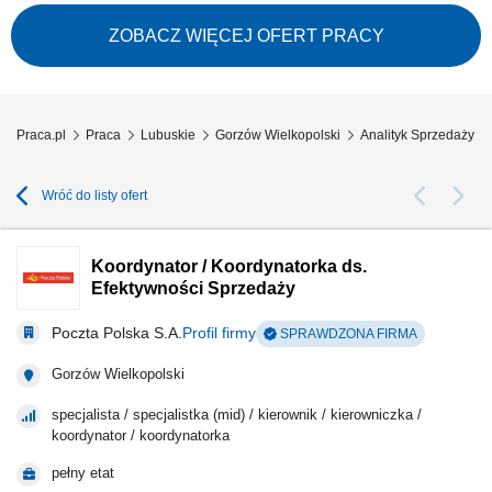
Prognozowanie zapotrzebowania oraz analiza danych zakupowych i
statystycznych; Identyfikowanie możliwości optymalizacji kosztów
ZOBACZ WIĘCEJ OFERT PRACY
zakupowych i wdrażanie usprawnień; Przygotowywanie raportów, analiz,
zestawień i sprawozdań na...
Praca.pl
Praca
Lubuskie
Gorzów Wielkopolski
Analityk Sprzedaży G
Wróć do listy ofert
Koordynator / Koordynatorka ds.
Efektywności Sprzedaży
Poczta Polska S.A.
Profil firmy
SPRAWDZONA FIRMA
Gorzów Wielkopolski
specjalista / specjalistka (mid) / kierownik / kierowniczka /
koordynator / koordynatorka
pełny etat