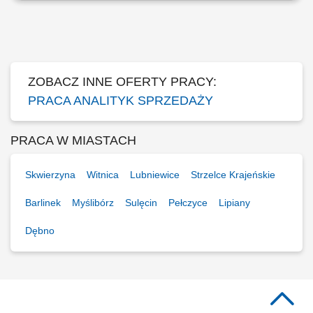
Prognozowanie zapotrzebowania oraz analiza danych zakupowych i
statystycznych; Identyfikowanie możliwości optymalizacji kosztów
zakupowych i wdrażanie usprawnień; Przygotowywanie raportów,
analiz, zestawień i sprawozdań na...
ZOBACZ INNE OFERTY PRACY:
PRACA ANALITYK SPRZEDAŻY
PRACA W MIASTACH
Skwierzyna
Witnica
Lubniewice
Strzelce Krajeńskie
Barlinek
Myślibórz
Sulęcin
Pełczyce
Lipiany
Dębno