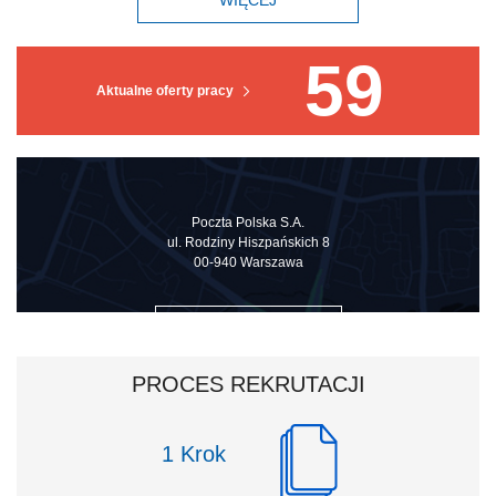
WIĘCEJ
59
Aktualne oferty pracy
Poczta Polska S.A.
ul. Rodziny Hiszpańskich 8
00-940 Warszawa
ZOBACZ NA MAPIE
PROCES REKRUTACJI
Krok