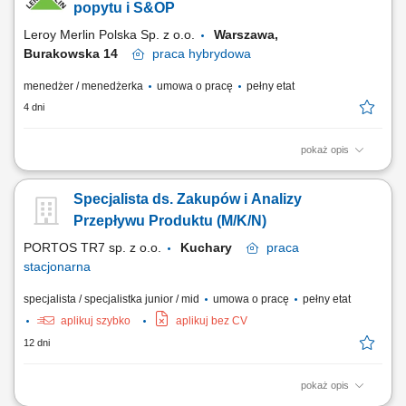
popytu i S&OP
Leroy Merlin Polska Sp. z o.o.
Warszawa,
Burakowska 14
praca
hybrydowa
menedżer / menedżerka
umowa o pracę
pełny etat
4 dni
pokaż opis
Jakie zadania na Ciebie czekają? Gwarantowanie prawidłowego
przebiegu procesu prognozowania sprzedaży; Wdrażanie,
Specjalista ds. Zakupów i Analizy
usprawnianie i kontrolowanie prawidłowego przebiegu procesu
planowania operacji i sprzedaży (S&OP) Współpraca z głównymi
Przepływu Produktu (M/K/N)
partnerami biznesowymi (Centrala Zakupów, Marketing,...
PORTOS TR7 sp. z o.o.
Kuchary
praca
stacjonarna
specjalista / specjalistka junior / mid
umowa o pracę
pełny etat
aplikuj szybko
aplikuj bez CV
12 dni
pokaż opis
Opis stanowiska: Monitorowanie rynku oraz analiza trendów cenowych;