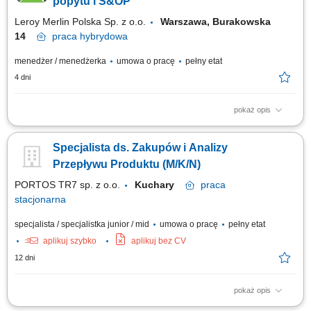
popytu i S&OP
Leroy Merlin Polska Sp. z o.o.
Warszawa, Burakowska
14
praca
hybrydowa
menedżer / menedżerka
umowa o pracę
pełny etat
4 dni
pokaż opis
Jakie zadania na Ciebie czekają? Gwarantowanie prawidłowego
przebiegu procesu prognozowania sprzedaży; Wdrażanie, usprawnianie i
Specjalista ds. Zakupów i Analizy
kontrolowanie prawidłowego przebiegu procesu planowania operacji i
sprzedaży (S&OP) Współpraca z głównymi partnerami biznesowymi
Przepływu Produktu (M/K/N)
(Centrala Zakupów, Marketing,...
PORTOS TR7 sp. z o.o.
Kuchary
praca
stacjonarna
specjalista / specjalistka junior / mid
umowa o pracę
pełny etat
aplikuj szybko
aplikuj bez CV
12 dni
pokaż opis
Opis stanowiska: Monitorowanie rynku oraz analiza trendów cenowych;