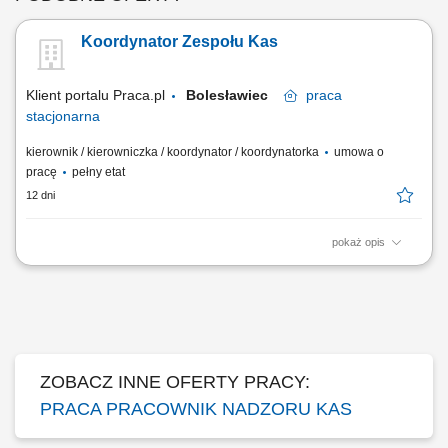
Koordynator Zespołu Kas
Klient portalu Praca.pl
Bolesławiec
praca
stacjonarna
kierownik / kierowniczka / koordynator / koordynatorka
umowa o
pracę
pełny etat
12 dni
pokaż opis
Organizacja pracy zespołu kasowego, w tym planowanie i rozdzielanie
zadań; Nadzór nad obsługą klienta przy kasach i w punkcie
informacyjnym zgodnie z procedurami; Analiza wyników sprzedażowych
i wdrażanie działań optymalizujących; Prowadzenie spraw
reklamacyjnych i posprzedażowych z...
ZOBACZ INNE OFERTY PRACY:
PRACA PRACOWNIK NADZORU KAS