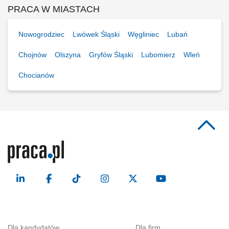
PRACA W MIASTACH
Nowogrodziec
Lwówek Śląski
Węgliniec
Lubań
Chojnów
Olszyna
Gryfów Śląski
Lubomierz
Wleń
Chocianów
Dla kandydatów
Dla firm