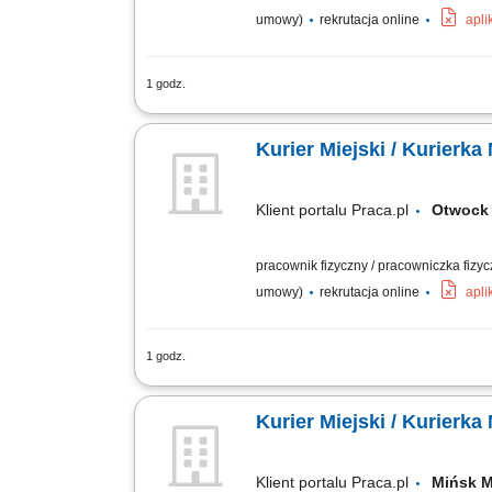
umowy)
rekrutacja online
apli
1 godz.
odbiór i dostarczanie posiłków, zakup
stanie, utrzymywanie pozytywnych relacj
Kurier Miejski / Kurierka
Klient portalu Praca.pl
Otwo
pracownik fizyczny / pracowniczka fizy
umowy)
rekrutacja online
apli
1 godz.
odbiór i dostarczanie posiłków, zakup
stanie, utrzymywanie pozytywnych relacj
Kurier Miejski / Kurierka
Klient portalu Praca.pl
Mińsk 