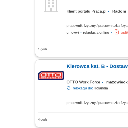
Klient portalu Praca.pl
Rado
pracownik fizyczny / pracowniczka fizy
umowy)
rekrutacja online
apli
1 godz.
odbiór i dostarczanie posiłków, zakup
stanie, utrzymywanie pozytywnych relacj
Kierowca kat. B - Dosta
OTTO Work Force
mazowiec
relokacja do:
Holandia
pracownik fizyczny / pracowniczka fizy
4 godz.
Twoje codzienne zadania Dostarczasz 