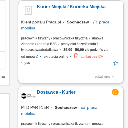
Kurier Miejski / Kurierka Miejska
Klient portalu Praca.pl
Sochaczew
praca
mobilna
pracownik fizyczny / pracowniczka fizyczna
umowa
zlecenie / kontrakt B2B
pełny etat / część etatu /
tymczasowa/dodatkowa
35,00 - 50,00 zł
/ godz. (w zal.
od umowy)
rekrutacja online
aplikuj bez CV
1 godz.
emu
pokaż opis
odbiór i dostarczanie posiłków, zakupów oraz drobnych
przesyłek na wskazany adres, zabezpieczanie przesyłek
Dostawca - Kurier
podczas transportu, aby dotarły w nienaruszonym stanie,
utrzymywanie pozytywnych relacji z klientami i dbanie o
wysoką jakość obsługi, realizacja dostaw w systemie Xpress
PTD PARTNER
Sochaczew
praca
Delivery...
mobilna
pracownik fizyczny / pracowniczka fizyczna
umowa