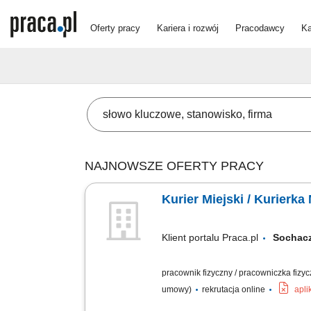
Oferty pracy
Kariera i rozwój
Pracodawcy
Ka
NAJNOWSZE OFERTY PRACY
Kurier Miejski / Kurierka
Klient portalu Praca.pl
Socha
pracownik fizyczny / pracowniczka fizy
umowy)
rekrutacja online
apli