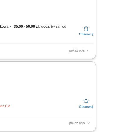
atkowa
35,00 - 50,00 zł
/ godz. (w zal. od
pokaż opis
transportu, aby dotarły w nienaruszonym
 Delivery...
 bez CV
pokaż opis
lientów do domu; Prowadzić nowoczesny