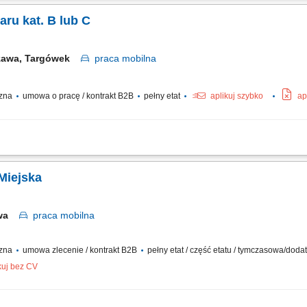
zładowywać zakupy; Zapewniać miłą obsługę; Reprezentować Albert Heijn z uśmie
ru kat. B lub C
zawa, Targówek
praca
mobilna
czna
umowa o pracę / kontrakt B2B
pełny etat
aplikuj szybko
ap
arczanie towarów do Klienta, rozładunek towarów, zapewnienie profesjonalnej obs
lność za utrzymanie powierzonego pojazdu we właściwym stanie technicznym, obs
 Miejska
awa
praca
mobilna
czna
umowa zlecenie / kontrakt B2B
pełny etat / część etatu / tymczasowa/dod
kuj bez CV