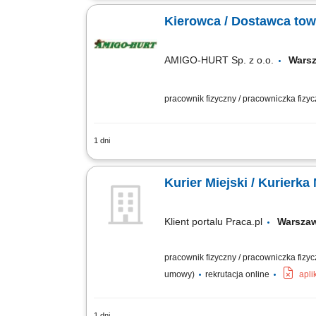
samochód dostawczy; Załadowywać i ro
Kierowca / Dostawca towa
AMIGO-HURT Sp. z o.o.
Wars
pracownik fizyczny / pracowniczka fizy
1 dni
Twój zakres obowiązków: przewóz i dost
gotówki oraz dokumentów, odpowiedzia
Kurier Miejski / Kurierka
Klient portalu Praca.pl
Warsz
pracownik fizyczny / pracowniczka fizy
umowy)
rekrutacja online
apli
1 dni