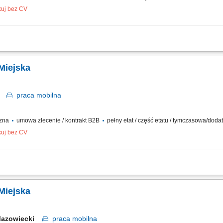
kuj bez CV
ów oraz drobnych przesyłek na wskazany adres, zabezpieczanie przesyłek podczas 
i z klientami i dbanie o wysoką jakość obsługi, realizacja dostaw w systemie Xpress
 Miejska
ck
praca
mobilna
czna
umowa zlecenie / kontrakt B2B
pełny etat / część etatu / tymczasowa/dod
kuj bez CV
ów oraz drobnych przesyłek na wskazany adres, zabezpieczanie przesyłek podczas 
i z klientami i dbanie o wysoką jakość obsługi, realizacja dostaw w systemie Xpress
 Miejska
Mazowiecki
praca
mobilna