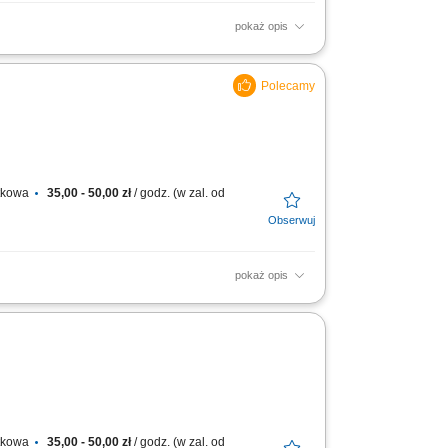
pokaż opis
transportu, aby dotarły w nienaruszonym
 Delivery...
atkowa
35,00 - 50,00 zł
/ godz. (w zal. od
pokaż opis
niami; Utrzymywanie dobrych relacji z
atkowa
35,00 - 50,00 zł
/ godz. (w zal. od