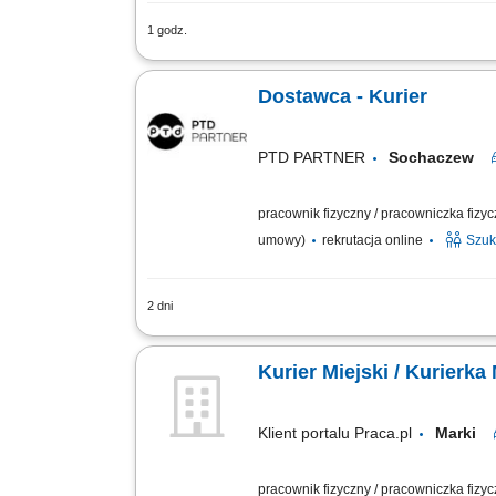
1 godz.
odbiór i dostarczanie posiłków, zakup
stanie, utrzymywanie pozytywnych relacj
Dostawca - Kurier
PTD PARTNER
Sochaczew
pracownik fizyczny / pracowniczka fizy
umowy)
rekrutacja online
Szuk
2 dni
Zakres obowiązków Odbieranie i dostar
klientami;
Kurier Miejski / Kurierka
Klient portalu Praca.pl
Marki
pracownik fizyczny / pracowniczka fizy