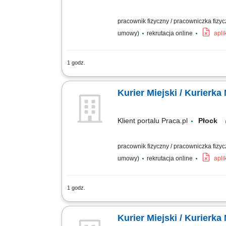
pracownik fizyczny / pracowniczka fizy
umowy)
rekrutacja online
apli
1 godz.
odbiór i dostarczanie posiłków, zakup
stanie, utrzymywanie pozytywnych relacj
Kurier Miejski / Kurierka
Klient portalu Praca.pl
Płock
pracownik fizyczny / pracowniczka fizy
umowy)
rekrutacja online
apli
1 godz.
odbiór i dostarczanie posiłków, zakup
stanie, utrzymywanie pozytywnych relacj
Kurier Miejski / Kurierka