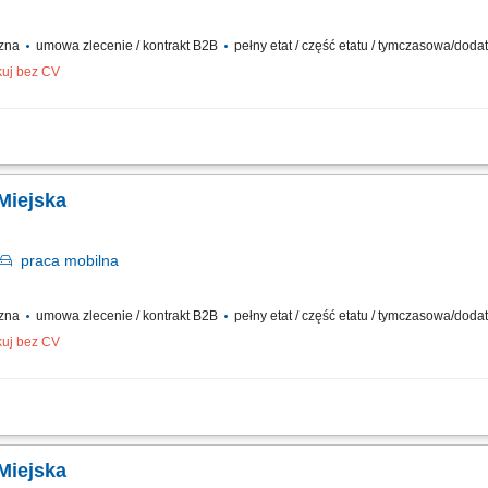
czna
umowa zlecenie / kontrakt B2B
pełny etat / część etatu / tymczasowa/dod
kuj bez CV
ów oraz drobnych przesyłek na wskazany adres, zabezpieczanie przesyłek podczas 
i z klientami i dbanie o wysoką jakość obsługi, realizacja dostaw w systemie Xpress
 Miejska
praca
mobilna
czna
umowa zlecenie / kontrakt B2B
pełny etat / część etatu / tymczasowa/dod
kuj bez CV
ów oraz drobnych przesyłek na wskazany adres, zabezpieczanie przesyłek podczas 
i z klientami i dbanie o wysoką jakość obsługi, realizacja dostaw w systemie Xpress
 Miejska