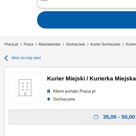
odbiór i dostarczanie posiłków, zakup
stanie, utrzymywanie pozytywnych relacj
Praca.pl
Praca
Mazowieckie
Sochaczew
Kurier Sochaczew
Kurier
Wróć do listy ofert
Kurier Miejski / Kurierka Miejska
Klient portalu Praca.pl
Sochaczew
35,00 - 50,00 