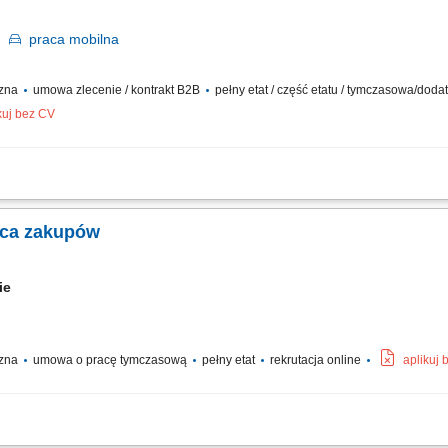
m
praca
mobilna
czna
umowa zlecenie / kontrakt B2B
pełny etat / część etatu / tymczasowa/dod
kuj bez CV
ów oraz drobnych przesyłek na wskazany adres, zabezpieczanie przesyłek podczas 
i z klientami i dbanie o wysoką jakość obsługi, realizacja dostaw w systemie Xpress
wca zakupów
kie
czna
umowa o pracę tymczasową
pełny etat
rekrutacja online
aplikuj
zakupy spożywcze bezpiecznie i z troską. Będziesz: Dostarczać zamówienia do k