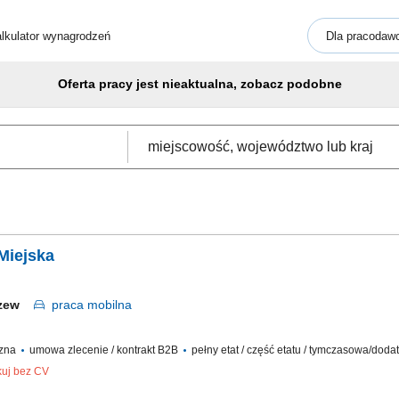
lkulator wynagrodzeń
Dla pracodaw
Oferta pracy jest nieaktualna, zobacz podobne
 Miejska
czew
praca
mobilna
czna
umowa zlecenie / kontrakt B2B
pełny etat / część etatu / tymczasowa/dod
kuj bez CV