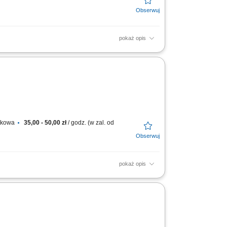
pokaż opis
transportu, aby dotarły w nienaruszonym
 Delivery...
atkowa
35,00 - 50,00 zł
/ godz. (w zal. od
pokaż opis
transportu, aby dotarły w nienaruszonym
 Delivery...