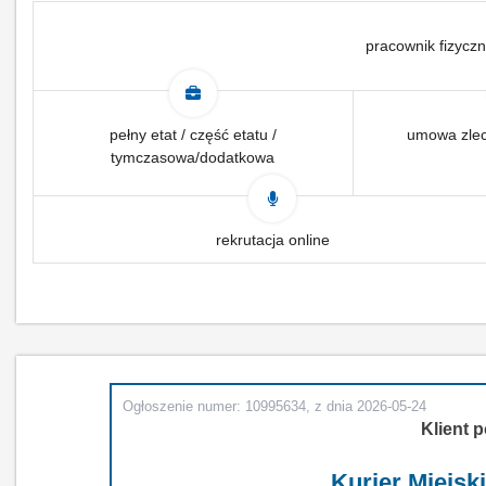
pracownik fizyczn
pełny etat / część etatu /
umowa zlec
tymczasowa/dodatkowa
rekrutacja online
Ogłoszenie numer: 10995634, z dnia 2026-05-24
Klient p
Kurier Miejski