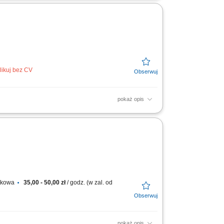
chem; Twój...
likuj bez CV
pokaż opis
ługi Klienta, dbałość o prawidłowy obieg
ługa...
atkowa
35,00 - 50,00 zł
/ godz. (w zal. od
pokaż opis