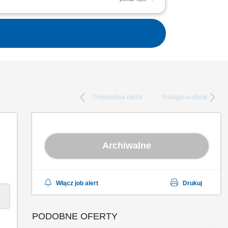
transportu, aby dotarły w nienaruszonym
 Delivery...
Poprzednia
oferta
Następna
oferta
Archiwalne
Włącz job alert
Drukuj
PODOBNE OFERTY