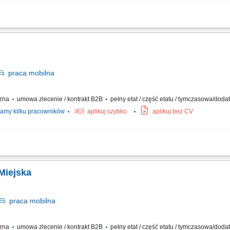
ów oraz drobnych przesyłek na wskazany adres, zabezpieczanie przesyłek podczas 
i z klientami i dbanie o wysoką jakość obsługi, realizacja dostaw w systemie Xpress
praca
mobilna
czna
umowa zlecenie / kontrakt B2B
pełny etat / część etatu / tymczasowa/dod
amy kilku pracowników
aplikuj szybko
aplikuj bez CV
czanie posiłków/zakupów; Zabezpieczanie przesyłek przed ewentualnymi uszkodze
 Miejska
praca
mobilna
czna
umowa zlecenie / kontrakt B2B
pełny etat / część etatu / tymczasowa/dod