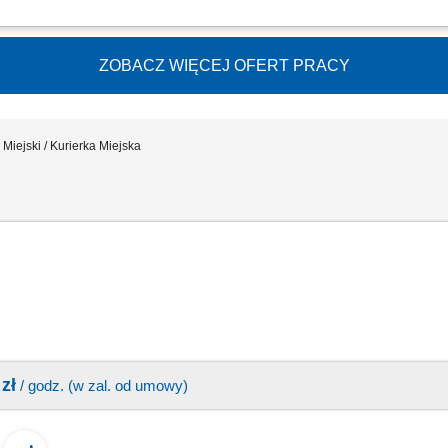
ów oraz drobnych przesyłek na wskazany adres, zabezpieczanie przesyłek podczas 
i z klientami i dbanie o wysoką jakość obsługi, realizacja dostaw w systemie Xpress
ZOBACZ WIĘCEJ OFERT PRACY
 Miejski / Kurierka Miejska
zł
/ godz. (w zal. od umowy)