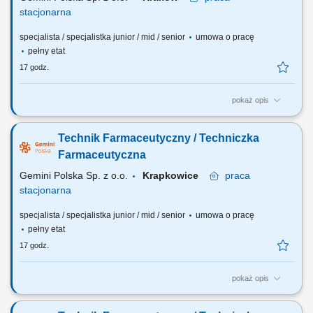
stacjonarna
specjalista / specjalistka junior / mid / senior
umowa o pracę
pełny etat
17 godz.
pokaż opis
Czego możesz się spodziewać? dynamiki pracy – z jednej strony
pracujesz w dużym zespole, z drugiej – z wieloma Pacjentami, dla nas
Technik Farmaceutyczny / Techniczka
to Ty jesteś ekspertem – wierzymy w Twoją fachową wiedzę, dlatego
każdemu Pacjentowi możesz poświęcić tyle czasu ile potrzebujesz i to
Farmaceutyczna
Ty decydujesz...
Gemini Polska Sp. z o.o.
Krapkowice
praca
stacjonarna
specjalista / specjalistka junior / mid / senior
umowa o pracę
pełny etat
17 godz.
pokaż opis
Czego możesz się spodziewać? dynamiki pracy – z jednej strony
pracujesz w dużym zespole, z drugiej – z wieloma Pacjentami, dla nas