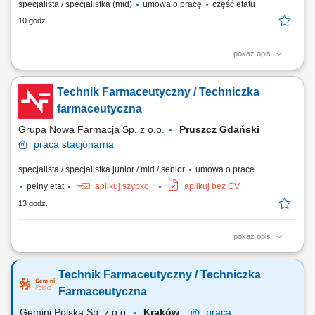
specjalista / specjalistka (mid)
umowa o pracę
część etatu
10 godz.
pokaż opis
Obsługa pacjentów zgodnie z najwyższymi standardami oraz
wytycznymi etyki zawodowej. Świadczenie usług farmaceutycznych, w
Technik Farmaceutyczny / Techniczka
tym wykonywanie szczepień oraz diagnostyki. Śledzenie przepisów
prawa i procedur wewnętrznych oraz dzielenie się wiedzą z zespołem.
farmaceutyczna
Aktywny udział we wdrażaniu...
Grupa Nowa Farmacja Sp. z o.o.
Pruszcz Gdański
praca
stacjonarna
specjalista / specjalistka junior / mid / senior
umowa o pracę
pełny etat
aplikuj szybko
aplikuj bez CV
13 godz.
pokaż opis
Twoje zadania: Bieżąca pomoc i doradztwo dla pacjentów apteki;
Sprawdzanie i wydawanie leków na receptę; Sporządzanie leków w
Technik Farmaceutyczny / Techniczka
recepturze aptecznej; Nadzór nad dostępnością i terminami ważności
asortymentu w magazynie;
Farmaceutyczna
Gemini Polska Sp. z o.o.
Kraków
praca