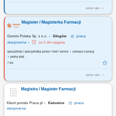
pokaż opis
Czego możesz się spodziewać? dynamiki pracy – z jednej strony
pracujesz w dużym zespole, z drugiej – z wieloma Pacjentami, dla nas
Magister / Magisterka Farmacji
to Ty jesteś ekspertem – wierzymy w Twoją fachową wiedzę, dlatego
każdemu Pacjentowi możesz poświęcić tyle czasu ile potrzebujesz i to
Ty decydujesz...
Gemini Polska Sp. z o.o.
Głogów
praca
stacjonarna
za 2 dni wygasa
specjalista / specjalistka junior / mid / senior
umowa o pracę
pełny etat
7 dni
pokaż opis
Czego możesz się spodziewać? dynamiki pracy – z jednej strony
pracujesz w dużym zespole, z drugiej – z wieloma Pacjentami, dla nas
Magistra / Magister Farmacji
to Ty jesteś ekspertem – wierzymy w Twoją fachową wiedzę, dlatego
każdemu Pacjentowi możesz poświęcić tyle czasu, ile potrzebujesz i to
Ty decydujesz...
Klient portalu Praca.pl
Katowice
praca
stacjonarna