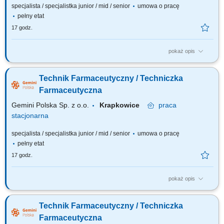
specjalista / specjalistka junior / mid / senior
umowa o pracę
pełny etat
17 godz.
pokaż opis
Czego możesz się spodziewać? dynamiki pracy – z jednej strony
pracujesz w dużym zespole, z drugiej – z wieloma Pacjentami, dla nas to
Technik Farmaceutyczny / Techniczka
Ty jesteś ekspertem – wierzymy w Twoją fachową wiedzę, dlatego
każdemu Pacjentowi możesz poświęcić tyle czasu ile potrzebujesz i to Ty
Farmaceutyczna
decydujesz...
Gemini Polska Sp. z o.o.
Krapkowice
praca
stacjonarna
specjalista / specjalistka junior / mid / senior
umowa o pracę
pełny etat
17 godz.
pokaż opis
Czego możesz się spodziewać? dynamiki pracy – z jednej strony
pracujesz w dużym zespole, z drugiej – z wieloma Pacjentami, dla nas to
Technik Farmaceutyczny / Techniczka
Ty jesteś ekspertem – wierzymy w Twoją fachową wiedzę, dlatego
każdemu Pacjentowi możesz poświęcić tyle czasu ile potrzebujesz i to Ty
Farmaceutyczna