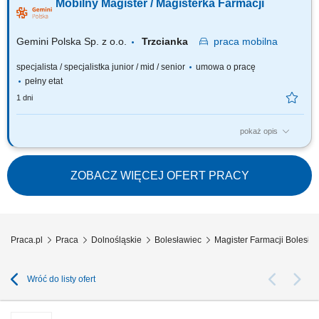
Mobilny Magister / Magisterka Farmacji
Ty jesteś ekspertem – wierzymy w Twoją fachową wiedzę, dlatego
każdemu Pacjentowi możesz poświęcić tyle czasu, ile potrzebujesz i to Ty
decydujesz...
Gemini Polska Sp. z o.o.
Trzcianka
praca
mobilna
specjalista / specjalistka junior / mid / senior
umowa o pracę
pełny etat
1 dni
pokaż opis
Czego możesz się spodziewać? dynamiki pracy – z jednej strony
pracujesz w dużym zespole, z drugiej – z wieloma Pacjentami, dla nas to
Ty jesteś ekspertem – wierzymy w Twoją fachową wiedzę, dlatego
ZOBACZ WIĘCEJ OFERT PRACY
każdemu Pacjentowi możesz poświęcić tyle czasu, ile potrzebujesz i to Ty
decydujesz...
Praca.pl
Praca
Dolnośląskie
Bolesławiec
Magister Farmacji Bolesła
Wróć do listy ofert