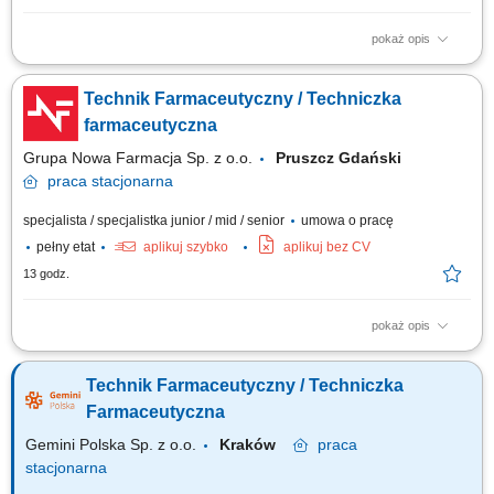
pokaż opis
Obsługa pacjentów zgodnie z najwyższymi standardami oraz wytycznymi
etyki zawodowej. Świadczenie usług farmaceutycznych, w tym
Technik Farmaceutyczny / Techniczka
wykonywanie szczepień oraz diagnostyki. Śledzenie przepisów prawa i
procedur wewnętrznych oraz dzielenie się wiedzą z zespołem. Aktywny
farmaceutyczna
udział we wdrażaniu...
Grupa Nowa Farmacja Sp. z o.o.
Pruszcz Gdański
praca
stacjonarna
specjalista / specjalistka junior / mid / senior
umowa o pracę
pełny etat
aplikuj szybko
aplikuj bez CV
13 godz.
pokaż opis
Twoje zadania: Bieżąca pomoc i doradztwo dla pacjentów apteki;
Sprawdzanie i wydawanie leków na receptę; Sporządzanie leków w
Technik Farmaceutyczny / Techniczka
recepturze aptecznej; Nadzór nad dostępnością i terminami ważności
asortymentu w magazynie;
Farmaceutyczna
Gemini Polska Sp. z o.o.
Kraków
praca
stacjonarna