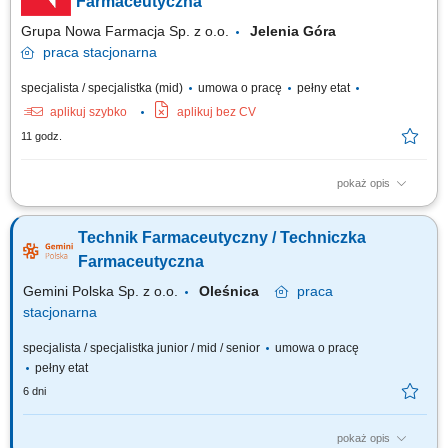
Farmaceutyczna
Grupa Nowa Farmacja Sp. z o.o.
Jelenia Góra
praca
stacjonarna
specjalista / specjalistka (mid)
umowa o pracę
pełny etat
aplikuj szybko
aplikuj bez CV
11 godz.
pokaż opis
Do Twoich obowiązków będzie należało: obsługa pacjenta zgodnie ze
standardami firmy, kontrola i realizacja recept, wykonywanie leków
Technik Farmaceutyczny / Techniczka
recepturowych, monitorowanie terminu ważności i dostępności
preparatów w magazynie.
Farmaceutyczna
Gemini Polska Sp. z o.o.
Oleśnica
praca
stacjonarna
specjalista / specjalistka junior / mid / senior
umowa o pracę
pełny etat
6 dni
pokaż opis