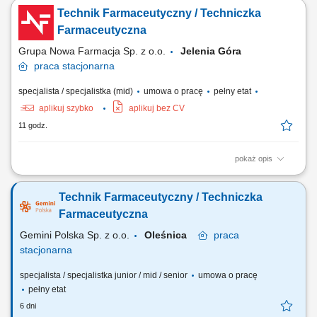
Technik Farmaceutyczny / Techniczka
Farmaceutyczna
Grupa Nowa Farmacja Sp. z o.o.
Jelenia Góra
praca
stacjonarna
specjalista / specjalistka (mid)
umowa o pracę
pełny etat
aplikuj szybko
aplikuj bez CV
11 godz.
pokaż opis
Do Twoich obowiązków będzie należało: obsługa pacjenta zgodnie ze
standardami firmy, kontrola i realizacja recept, wykonywanie leków
Technik Farmaceutyczny / Techniczka
recepturowych, monitorowanie terminu ważności i dostępności
preparatów w magazynie.
Farmaceutyczna
Gemini Polska Sp. z o.o.
Oleśnica
praca
stacjonarna
specjalista / specjalistka junior / mid / senior
umowa o pracę
pełny etat
6 dni