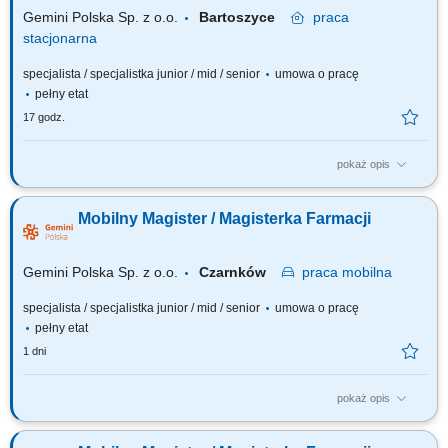
decydujesz...
Gemini Polska Sp. z o.o.
Bartoszyce
praca
stacjonarna
specjalista / specjalistka junior / mid / senior
umowa o pracę
pełny etat
17 godz.
pokaż opis
Czego możesz się spodziewać? dynamiki pracy – z jednej strony
pracujesz w dużym zespole, z drugiej – z wieloma Pacjentami, dla nas to
Mobilny Magister / Magisterka Farmacji
Ty jesteś ekspertem – wierzymy w Twoją fachową wiedzę, dlatego
każdemu Pacjentowi możesz poświęcić tyle czasu ile potrzebujesz i to Ty
decydujesz...
Gemini Polska Sp. z o.o.
Czarnków
praca
mobilna
specjalista / specjalistka junior / mid / senior
umowa o pracę
pełny etat
1 dni
pokaż opis
Czego możesz się spodziewać? dynamiki pracy – z jednej strony
pracujesz w dużym zespole, z drugiej – z wieloma Pacjentami, dla nas to