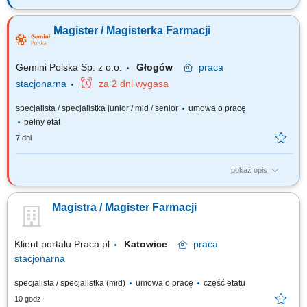
Czego możesz się spodziewać? dynamiki pracy – z jednej strony
pracujesz w dużym zespole, z drugiej – z wieloma Pacjentami, dla nas to
Magister / Magisterka Farmacji
Ty jesteś ekspertem – wierzymy w Twoją fachową wiedzę, dlatego
każdemu Pacjentowi możesz poświęcić tyle czasu ile potrzebujesz i to Ty
decydujesz...
Gemini Polska Sp. z o.o.
Głogów
praca
stacjonarna
za 2 dni wygasa
specjalista / specjalistka junior / mid / senior
umowa o pracę
pełny etat
7 dni
pokaż opis
Czego możesz się spodziewać? dynamiki pracy – z jednej strony
pracujesz w dużym zespole, z drugiej – z wieloma Pacjentami, dla nas to
Magistra / Magister Farmacji
Ty jesteś ekspertem – wierzymy w Twoją fachową wiedzę, dlatego
każdemu Pacjentowi możesz poświęcić tyle czasu, ile potrzebujesz i to Ty
decydujesz...
Klient portalu Praca.pl
Katowice
praca
stacjonarna
specjalista / specjalistka (mid)
umowa o pracę
część etatu
10 godz.