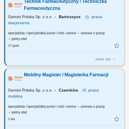
Technik Farmaceutyczny / Techniczka
to Ty jesteś ekspertem – wierzymy w Twoją fachową wiedzę, dlatego
każdemu Pacjentowi możesz poświęcić tyle czasu ile potrzebujesz i to
Farmaceutyczna
Ty decydujesz...
Gemini Polska Sp. z o.o.
Bartoszyce
praca
stacjonarna
specjalista / specjalistka junior / mid / senior
umowa o pracę
pełny etat
17 godz.
pokaż opis
Czego możesz się spodziewać? dynamiki pracy – z jednej strony
pracujesz w dużym zespole, z drugiej – z wieloma Pacjentami, dla nas
Mobilny Magister / Magisterka Farmacji
to Ty jesteś ekspertem – wierzymy w Twoją fachową wiedzę, dlatego
każdemu Pacjentowi możesz poświęcić tyle czasu ile potrzebujesz i to
Ty decydujesz...
Gemini Polska Sp. z o.o.
Czarnków
praca
mobilna
specjalista / specjalistka junior / mid / senior
umowa o pracę
pełny etat
1 dni