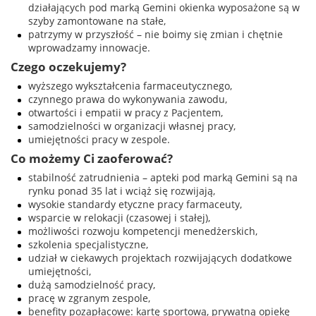
działających pod marką Gemini okienka wyposażone są w
szyby zamontowane na stałe,
patrzymy w przyszłość
– nie boimy się zmian i chętnie
wprowadzamy innowacje.
Czego oczekujemy?
wyższego wykształcenia farmaceutycznego,
czynnego prawa do wykonywania zawodu,
otwartości i empatii w pracy z Pacjentem,
samodzielności w organizacji własnej pracy,
umiejętności pracy w zespole.
Co możemy Ci zaoferować?
stabilność zatrudnienia – apteki pod marką Gemini są na
rynku ponad 35 lat i wciąż się rozwijają,
wysokie standardy etyczne pracy farmaceuty,
wsparcie w relokacji (czasowej i stałej),
możliwości rozwoju kompetencji menedżerskich,
szkolenia specjalistyczne,
udział w ciekawych projektach rozwijających dodatkowe
umiejętności,
dużą samodzielność pracy,
pracę w zgranym zespole,
benefity pozapłacowe: kartę sportową, prywatną opiekę