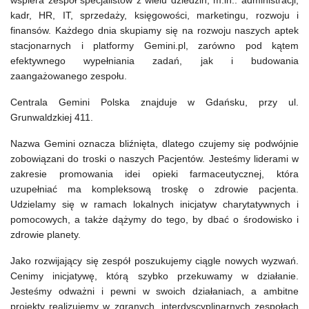
wspiera zespół specjalistów z wielu dziedzin, m.in.: administracji,
kadr, HR, IT, sprzedaży, księgowości, marketingu, rozwoju i
finansów. Każdego dnia skupiamy się na rozwoju naszych aptek
stacjonarnych i platformy Gemini.pl, zarówno pod kątem
efektywnego wypełniania zadań, jak i budowania
zaangażowanego zespołu.
Centrala Gemini Polska znajduje w Gdańsku, przy ul.
Grunwaldzkiej 411.
Nazwa Gemini oznacza bliźnięta, dlatego czujemy się podwójnie
zobowiązani do troski o naszych Pacjentów. Jesteśmy liderami w
zakresie promowania idei opieki farmaceutycznej, która
uzupełniać ma kompleksową troskę o zdrowie pacjenta.
Udzielamy się w ramach lokalnych inicjatyw charytatywnych i
pomocowych, a także dążymy do tego, by dbać o środowisko i
zdrowie planety.
Jako rozwijający się zespół poszukujemy ciągle nowych wyzwań.
Cenimy inicjatywę, którą szybko przekuwamy w działanie.
Jesteśmy odważni i pewni w swoich działaniach, a ambitne
projekty realizujemy w zgranych, interdyscyplinarnych zespołach