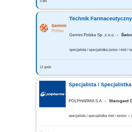
3 dni
Czego możesz się spodziewać? dynamiki
wierzymy w Twoją fachową wiedzę, dlate
Technik Farmaceutyczny
Gemini Polska Sp. z o.o.
Świn
specjalista / specjalistka junior / mid / 
12 godz.
Czego możesz się spodziewać? dynamiki
wierzymy w Twoją fachową wiedzę, dlat
Specjalista / Specjalistk
POLPHARMA S.A.
Starogard
specjalista / specjalistka mid / senior