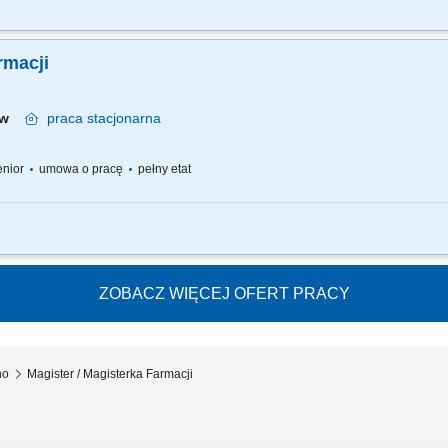
 pracy – z jednej strony pracujesz w dużym zespole, z drugiej – z wieloma Pacjen
go każdemu Pacjentowi możesz poświęcić tyle czasu, ile potrzebujesz i to Ty decy
rmacji
ków
praca
stacjonarna
senior
umowa o pracę
pełny etat
 pracy – z jednej strony pracujesz w dużym zespole, z drugiej – z wieloma Pacjen
go każdemu Pacjentowi możesz poświęcić tyle czasu, ile potrzebujesz i to Ty decy
ZOBACZ WIĘCEJ OFERT PRACY
no
Magister / Magisterka Farmacji