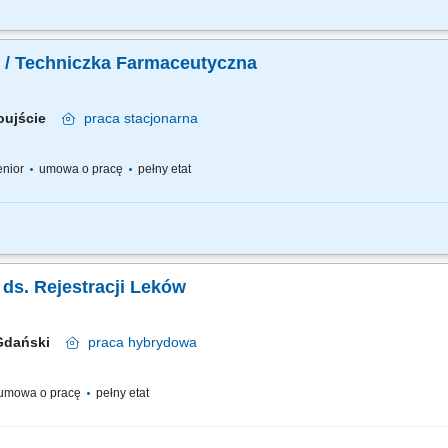
 pracy – z jednej strony pracujesz w dużym zespole, z drugiej – z wieloma Pacjen
go każdemu Pacjentowi możesz poświęcić tyle czasu, ile potrzebujesz i to Ty decy
 / Techniczka Farmaceutyczna
oujście
praca
stacjonarna
senior
umowa o pracę
pełny etat
 pracy – z jednej strony pracujesz w dużym zespole, z drugiej – z wieloma Pacjen
ego każdemu Pacjentowi możesz poświęcić tyle czasu ile potrzebujesz i to Ty decy
a ds. Rejestracji Leków
 Gdański
praca
hybrydowa
umowa o pracę
pełny etat