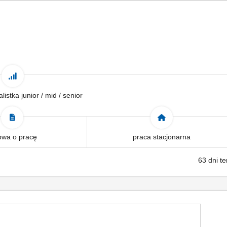
alistka junior / mid / senior
wa o pracę
praca stacjonarna
63 dni t