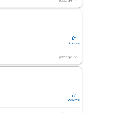
pokaż opis
ązującym prawem na danym rynku;
tnerami firmy;
pokaż opis
ązującym prawem na danym rynku;
tnerami firmy;