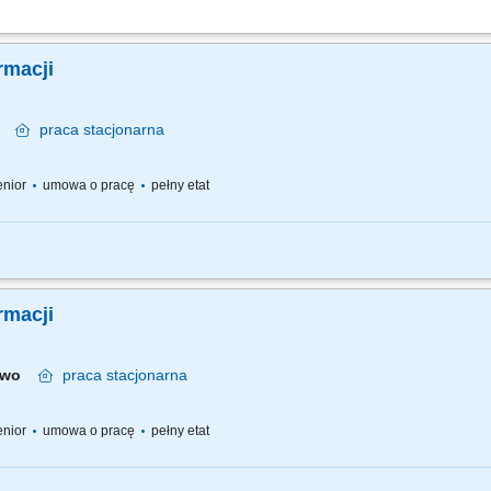
nie dokumentacji rejestracyjnej produktów leczniczych Spółki zgodnie z obowi
godnie ze strategią firmy; Współpracę z zagranicznymi przedstawicielstwami i par
rmacji
wa
praca
stacjonarna
senior
umowa o pracę
pełny etat
 pracy – z jednej strony pracujesz w dużym zespole, z drugiej – z wieloma Pacjen
go każdemu Pacjentowi możesz poświęcić tyle czasu, ile potrzebujesz i to Ty decy
rmacji
jewo
praca
stacjonarna
senior
umowa o pracę
pełny etat