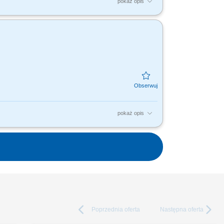
pokaż opis
tami, dla nas to Ty jesteś ekspertem –
dujesz...
pokaż opis
tami, dla nas to Ty jesteś ekspertem –
dujesz...
Poprzednia
oferta
Następna
oferta