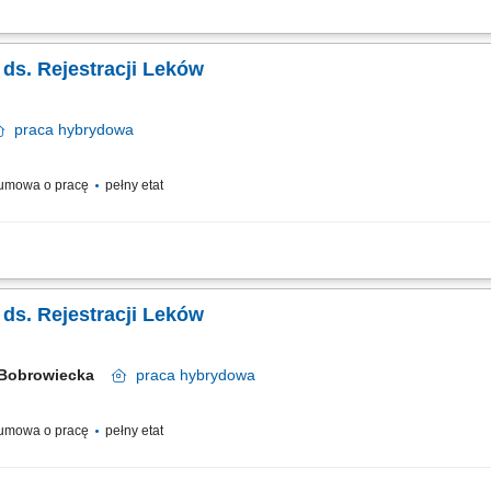
nie dokumentacji rejestracyjnej produktów leczniczych Spółki zgodnie z obowi
godnie ze strategią firmy; Współpracę z zagranicznymi przedstawicielstwami i par
a ds. Rejestracji Leków
praca
hybrydowa
umowa o pracę
pełny etat
nie dokumentacji rejestracyjnej produktów leczniczych Spółki zgodnie z obowi
godnie ze strategią firmy; Współpracę z zagranicznymi przedstawicielstwami i par
a ds. Rejestracji Leków
 Bobrowiecka
praca
hybrydowa
umowa o pracę
pełny etat