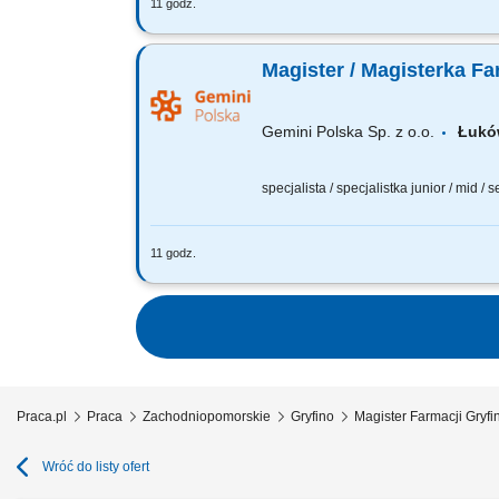
11 godz.
Czego możesz się spodziewać? dynamiki
wierzymy w Twoją fachową wiedzę, dlate
Magister / Magisterka Fa
Gemini Polska Sp. z o.o.
Łu
specjalista / specjalistka junior / mid / 
11 godz.
Czego możesz się spodziewać? dynamiki
wierzymy w Twoją fachową wiedzę, dlate
Praca.pl
Praca
Zachodniopomorskie
Gryfino
Magister Farmacji Gryfi
Wróć do listy ofert