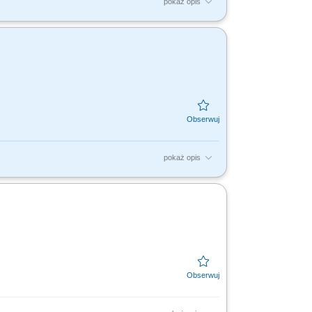
pokaż opis
tami, dla nas to Ty jesteś ekspertem –
dujesz...
pokaż opis
tami, dla nas to Ty jesteś ekspertem –
dujesz...