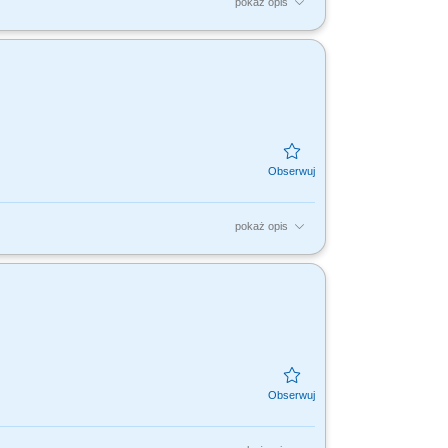
pokaż opis
tami, dla nas to Ty jesteś ekspertem –
dujesz...
pokaż opis
tami, dla nas to Ty jesteś ekspertem –
dujesz...