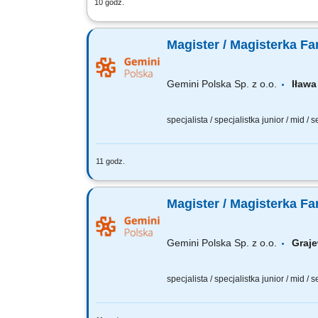
10 godz.
Twoje obowiązki: Poprawne opracowywa
Prowadzenie procesów rejestracyjnych z
Magister / Magisterka Fa
Gemini Polska Sp. z o.o.
Iła
specjalista / specjalistka junior / mid / 
11 godz.
Czego możesz się spodziewać? dynamiki
wierzymy w Twoją fachową wiedzę, dlate
Magister / Magisterka Fa
Gemini Polska Sp. z o.o.
Gra
specjalista / specjalistka junior / mid / 