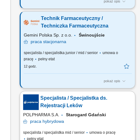
pokaż opis
Czego możesz się spodziewać? dynamiki pracy – z jednej
strony pracujesz w dużym zespole, z drugiej – z wieloma
Technik Farmaceutyczny /
Pacjentami, dla nas to Ty jesteś ekspertem – wierzymy w Twoją
fachową wiedzę, dlatego każdemu Pacjentowi możesz
Techniczka Farmaceutyczna
poświęcić tyle czasu, ile potrzebujesz i to Ty decydujesz...
Gemini Polska Sp. z o.o.
Świnoujście
praca
stacjonarna
specjalista / specjalistka junior / mid / senior
umowa o
pracę
pełny etat
12 godz.
pokaż opis
Czego możesz się spodziewać? dynamiki pracy – z jednej
strony pracujesz w dużym zespole, z drugiej – z wieloma
Specjalista / Specjalistka ds.
Pacjentami, dla nas to Ty jesteś ekspertem – wierzymy w Twoją
fachową wiedzę, dlatego każdemu Pacjentowi możesz
Rejestracji Leków
poświęcić tyle czasu ile potrzebujesz i to Ty decydujesz...
POLPHARMA S.A.
Starogard Gdański
praca
hybrydowa
specjalista / specjalistka mid / senior
umowa o pracę
pełny etat