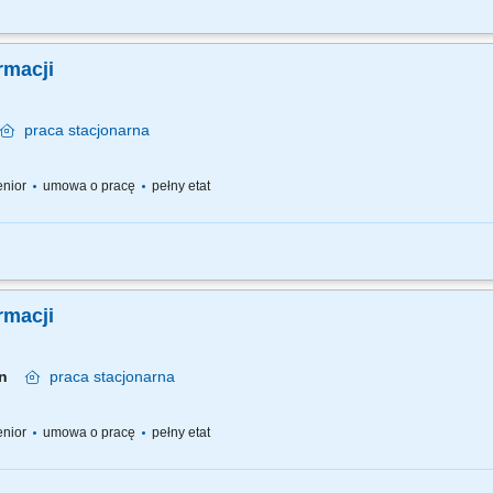
 pracy – z jednej strony pracujesz w dużym zespole, z drugiej – z wieloma Pacjen
go każdemu Pacjentowi możesz poświęcić tyle czasu, ile potrzebujesz i to Ty decy
rmacji
praca
stacjonarna
senior
umowa o pracę
pełny etat
 pracy – z jednej strony pracujesz w dużym zespole, z drugiej – z wieloma Pacjen
go każdemu Pacjentowi możesz poświęcić tyle czasu, ile potrzebujesz i to Ty decy
rmacji
lin
praca
stacjonarna
senior
umowa o pracę
pełny etat