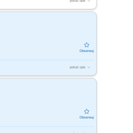
pokaż opis
ązującym prawem na danym rynku;
tnerami firmy;
pokaż opis
tami, dla nas to Ty jesteś ekspertem –
dujesz...