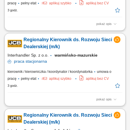
pracę
pełny etat
aplikuj szybko
aplikuj bez CV
3 godz.
pokaż opis
Twoje zadania: aktywne pozyskiwanie nowych dealerów i rozwój sieci
dealerskiej JCB Tools w powierzonym regionie, budowanie oraz
Regionalny Kierownik ds. Rozwoju Sieci
rozwijanie długoterminowych relacji z obecnymi partnerami
handlowymi, realizacja założonych celów sprzedażowych i
Dealerskiej (m/k)
budżetowych, prowadzenie negocjacji handlowych...
Interhandler Sp. z o.o.
warmińsko-mazurskie
praca
stacjonarna
kierownik / kierowniczka / koordynator / koordynatorka
umowa o
pracę
pełny etat
aplikuj szybko
aplikuj bez CV
3 godz.
pokaż opis
Twoje zadania: aktywne pozyskiwanie nowych dealerów i rozwój sieci
dealerskiej JCB Tools w powierzonym regionie, budowanie oraz
Regionalny Kierownik ds. Rozwoju Sieci
rozwijanie długoterminowych relacji z obecnymi partnerami
handlowymi, realizacja założonych celów sprzedażowych i
Dealerskiej (m/k)
budżetowych, prowadzenie negocjacji handlowych...