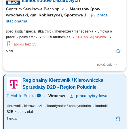
samochodów ciężarowych
Centrum Serwisowe Błach sp. k
Małuszów (pow.
wrocławski, gm. Kobierzyce), Sportowa 1
praca
stacjonarna
specjalista / specjalistka (mid) / menedżer / menedżerka
umowa o
pracę
pełny etat
7 500 zł
brutto/mies.
aplikuj szybko
aplikuj bez CV
5 dni
pokaż opis
Opis stanowiska: nawiązywanie i rozwijanie współpracy z klientami z
branży transportowej, przygotowywanie ofert handlowych dopasowanych
Regionalny Kierownik / Kierowniczka
do indywidualnych potrzeb, prezentowanie i omawianie warunków
sprzedaży, prowadzenie negocjacji i finalizowanie transakcji,
Sprzedaży D2D - Region Południe
sporządzanie raportów z...
T-Mobile Polska
Wrocław
praca
hybrydowa
kierownik / kierowniczka / koordynator / koordynatorka
kontrakt
B2B
pełny etat
1 godz.