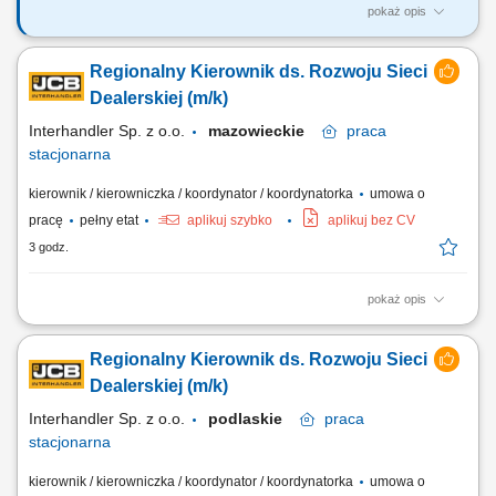
pokaż opis
Zadania, które na Ciebie czekają: Aktywna rekrutacja nowych
Partnerów D2D Kompleksowa współpraca z Partnerami D2D
Regionalny Kierownik ds. Rozwoju Sieci
Zarządzanie efektywnością kanału D2D T-Mobile w ramach swojego
Regionu Rozwój sieci sprzedaży D2D na podległym obszarze
Dealerskiej (m/k)
terytorialnym wg ustalonych planów poprzez budowę...
Interhandler Sp. z o.o.
mazowieckie
praca
stacjonarna
kierownik / kierowniczka / koordynator / koordynatorka
umowa o
pracę
pełny etat
aplikuj szybko
aplikuj bez CV
3 godz.
pokaż opis
Twoje zadania: aktywne pozyskiwanie nowych dealerów i rozwój sieci
dealerskiej JCB Tools w powierzonym regionie, budowanie oraz
Regionalny Kierownik ds. Rozwoju Sieci
rozwijanie długoterminowych relacji z obecnymi partnerami
handlowymi, realizacja założonych celów sprzedażowych i
Dealerskiej (m/k)
budżetowych, prowadzenie negocjacji handlowych...
Interhandler Sp. z o.o.
podlaskie
praca
stacjonarna
kierownik / kierowniczka / koordynator / koordynatorka
umowa o