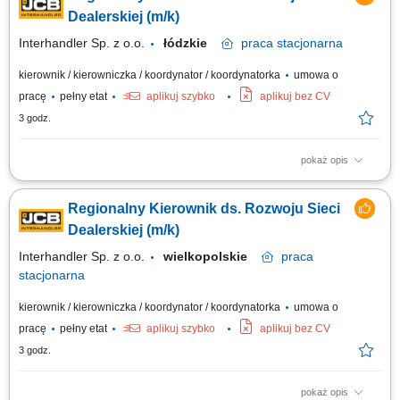
realizacja założonych celów sprzedażowych i budżetowych, prowadzenie
Dealerskiej (m/k)
negocjacji handlowych...
Interhandler Sp. z o.o.
łódzkie
praca
stacjonarna
kierownik / kierowniczka / koordynator / koordynatorka
umowa o
pracę
pełny etat
aplikuj szybko
aplikuj bez CV
3 godz.
pokaż opis
Twoje zadania: aktywne pozyskiwanie nowych dealerów i rozwój sieci
dealerskiej JCB Tools w powierzonym regionie, budowanie oraz
Regionalny Kierownik ds. Rozwoju Sieci
rozwijanie długoterminowych relacji z obecnymi partnerami handlowymi,
realizacja założonych celów sprzedażowych i budżetowych, prowadzenie
Dealerskiej (m/k)
negocjacji handlowych...
Interhandler Sp. z o.o.
wielkopolskie
praca
stacjonarna
kierownik / kierowniczka / koordynator / koordynatorka
umowa o
pracę
pełny etat
aplikuj szybko
aplikuj bez CV
3 godz.
pokaż opis