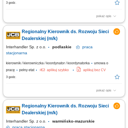
3 godz.
pokaż opis
Twoje zadania: aktywne pozyskiwanie nowych dealerów i rozwój sieci
dealerskiej JCB Tools w powierzonym regionie, budowanie oraz
Regionalny Kierownik ds. Rozwoju Sieci
rozwijanie długoterminowych relacji z obecnymi partnerami handlowymi,
realizacja założonych celów sprzedażowych i budżetowych, prowadzenie
Dealerskiej (m/k)
negocjacji handlowych...
Interhandler Sp. z o.o.
podlaskie
praca
stacjonarna
kierownik / kierowniczka / koordynator / koordynatorka
umowa o
pracę
pełny etat
aplikuj szybko
aplikuj bez CV
3 godz.
pokaż opis
Twoje zadania: aktywne pozyskiwanie nowych dealerów i rozwój sieci
dealerskiej JCB Tools w powierzonym regionie, budowanie oraz
Regionalny Kierownik ds. Rozwoju Sieci
rozwijanie długoterminowych relacji z obecnymi partnerami handlowymi,
realizacja założonych celów sprzedażowych i budżetowych, prowadzenie
Dealerskiej (m/k)
negocjacji handlowych...
Interhandler Sp. z o.o.
warmińsko-mazurskie
praca
stacjonarna