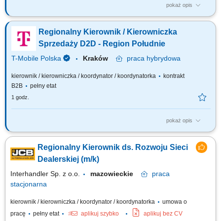
pokaż opis
Zadania, które na Ciebie czekają: Aktywna rekrutacja nowych Partnerów
D2D Kompleksowa współpraca z Partnerami D2D Zarządzanie
Regionalny Kierownik / Kierowniczka
efektywnością kanału D2D T-Mobile w ramach swojego Regionu Rozwój
sieci sprzedaży D2D na podległym obszarze terytorialnym wg ustalonych
Sprzedaży D2D - Region Południe
planów poprzez budowę...
T-Mobile Polska
Kraków
praca
hybrydowa
kierownik / kierowniczka / koordynator / koordynatorka
kontrakt
B2B
pełny etat
1 godz.
pokaż opis
Zadania, które na Ciebie czekają: Aktywna rekrutacja nowych Partnerów
D2D Kompleksowa współpraca z Partnerami D2D Zarządzanie
Regionalny Kierownik ds. Rozwoju Sieci
efektywnością kanału D2D T-Mobile w ramach swojego Regionu Rozwój
sieci sprzedaży D2D na podległym obszarze terytorialnym wg ustalonych
Dealerskiej (m/k)
planów poprzez budowę...
Interhandler Sp. z o.o.
mazowieckie
praca
stacjonarna
kierownik / kierowniczka / koordynator / koordynatorka
umowa o
pracę
pełny etat
aplikuj szybko
aplikuj bez CV