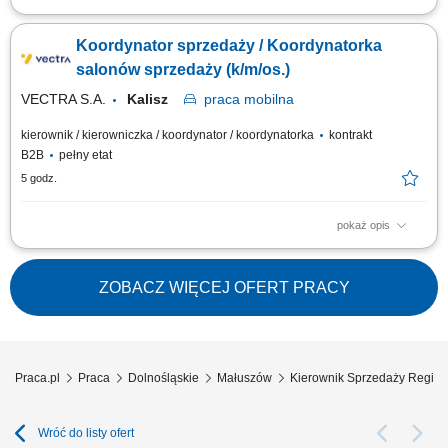
Twoje zadania: aktywne pozyskiwanie nowych dealerów i rozwój sieci
dealerskiej JCB Tools w powierzonym regionie, budowanie oraz
Koordynator sprzedaży / Koordynatorka
rozwijanie długoterminowych relacji z obecnymi partnerami handlowymi,
realizacja założonych celów sprzedażowych i budżetowych, prowadzenie
salonów sprzedaży (k/m/os.)
negocjacji handlowych...
VECTRA S.A.
Kalisz
praca
mobilna
kierownik / kierowniczka / koordynator / koordynatorka
kontrakt
B2B
pełny etat
5 godz.
pokaż opis
Zadania: Realizacja strategicznych celów handlowych i dbanie o retencję;
Kontrola sprawności operacyjnej placówek w obszarze; Merytoryczne
wsparcie zespołu w realizacji codziennych zadań; Dbanie o wiedzę
ZOBACZ WIĘCEJ OFERT PRACY
zespołu w zakresie promocji i standardów sieci; Ewaluacja pracy zespołu
pod kątem...
Praca.pl
Praca
Dolnośląskie
Małuszów
Kierownik Sprzedaży Region
Wróć do listy ofert