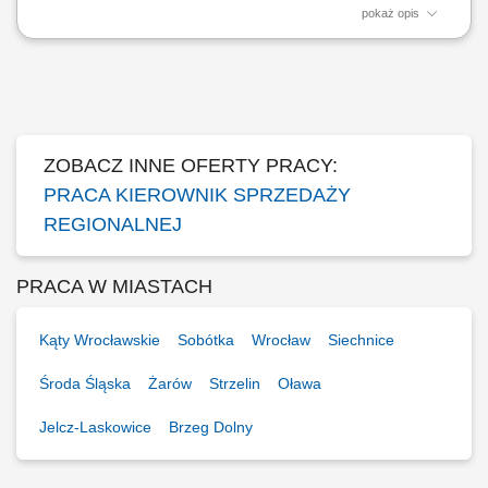
pokaż opis
Zadania: Realizacja strategicznych celów handlowych i dbanie o
retencję; Kontrola sprawności operacyjnej placówek w obszarze;
Merytoryczne wsparcie zespołu w realizacji codziennych zadań; Dbanie
o wiedzę zespołu w zakresie promocji i standardów sieci; Ewaluacja
pracy zespołu pod kątem...
ZOBACZ INNE OFERTY PRACY:
PRACA KIEROWNIK SPRZEDAŻY
REGIONALNEJ
PRACA W MIASTACH
Kąty Wrocławskie
Sobótka
Wrocław
Siechnice
Środa Śląska
Żarów
Strzelin
Oława
Jelcz-Laskowice
Brzeg Dolny