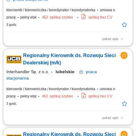
kierownik / kierowniczka / koordynator / koordynatorka
umowa o
pracę
pełny etat
aplikuj szybko
aplikuj bez CV
3 godz.
pokaż opis
Twoje zadania: aktywne pozyskiwanie nowych dealerów i rozwój sieci
dealerskiej JCB Tools w powierzonym regionie, budowanie oraz
Regionalny Kierownik ds. Rozwoju Sieci
rozwijanie długoterminowych relacji z obecnymi partnerami handlowymi,
realizacja założonych celów sprzedażowych i budżetowych, prowadzenie
Dealerskiej (m/k)
negocjacji handlowych...
Interhandler Sp. z o.o.
lubelskie
praca
stacjonarna
kierownik / kierowniczka / koordynator / koordynatorka
umowa o
pracę
pełny etat
aplikuj szybko
aplikuj bez CV
3 godz.
pokaż opis
Twoje zadania: aktywne pozyskiwanie nowych dealerów i rozwój sieci
dealerskiej JCB Tools w powierzonym regionie, budowanie oraz
Regionalny Kierownik ds. Rozwoju Sieci
rozwijanie długoterminowych relacji z obecnymi partnerami handlowymi,