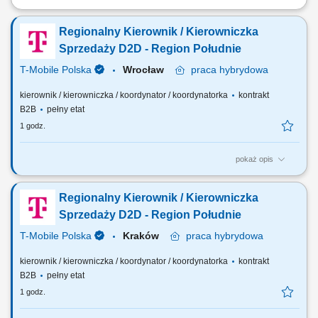
Opis stanowiska: nawiązywanie i rozwijanie współpracy z klientami z
branży transportowej, przygotowywanie ofert handlowych
Regionalny Kierownik / Kierowniczka
dopasowanych do indywidualnych potrzeb, prezentowanie i omawianie
warunków sprzedaży, prowadzenie negocjacji i finalizowanie transakcji,
Sprzedaży D2D - Region Południe
sporządzanie raportów z...
T-Mobile Polska
Wrocław
praca
hybrydowa
kierownik / kierowniczka / koordynator / koordynatorka
kontrakt
B2B
pełny etat
1 godz.
pokaż opis
Zadania, które na Ciebie czekają: Aktywna rekrutacja nowych
Partnerów D2D Kompleksowa współpraca z Partnerami D2D
Regionalny Kierownik / Kierowniczka
Zarządzanie efektywnością kanału D2D T-Mobile w ramach swojego
Regionu Rozwój sieci sprzedaży D2D na podległym obszarze
Sprzedaży D2D - Region Południe
terytorialnym wg ustalonych planów poprzez budowę...
T-Mobile Polska
Kraków
praca
hybrydowa
kierownik / kierowniczka / koordynator / koordynatorka
kontrakt
B2B
pełny etat
1 godz.