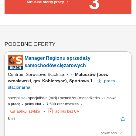
3
Aktualne oferty pracy
PODOBNE OFERTY
Manager Regionu sprzedaży
samochodów ciężarowych
Centrum Serwisowe Błach sp. k
Małuszów (pow.
wrocławski, gm. Kobierzyce), Sportowa 1
praca
stacjonarna
specjalista / specjalistka (mid) / menedżer / menedżerka
umowa
o pracę
pełny etat
7 500 zł
brutto/mies.
aplikuj szybko
aplikuj bez CV
5 dni
pokaż opis