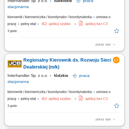
Interhandler Sp. z o.o.
lubelskie
praca
stacjonarna
kierownik / kierowniczka / koordynator / koordynatorka
umowa o
pracę
pełny etat
aplikuj szybko
aplikuj bez CV
3 godz.
pokaż opis
Twoje zadania: aktywne pozyskiwanie nowych dealerów i rozwój sieci
dealerskiej JCB Tools w powierzonym regionie, budowanie oraz
Regionalny Kierownik ds. Rozwoju Sieci
rozwijanie długoterminowych relacji z obecnymi partnerami
handlowymi, realizacja założonych celów sprzedażowych i
Dealerskiej (m/k)
budżetowych, prowadzenie negocjacji handlowych...
Interhandler Sp. z o.o.
łódzkie
praca
stacjonarna
kierownik / kierowniczka / koordynator / koordynatorka
umowa o
pracę
pełny etat
aplikuj szybko
aplikuj bez CV
3 godz.
pokaż opis
Twoje zadania: aktywne pozyskiwanie nowych dealerów i rozwój sieci