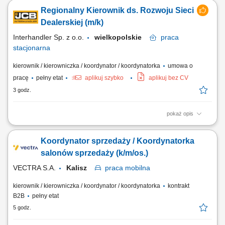
dealerskiej JCB Tools w powierzonym regionie, budowanie oraz
Regionalny Kierownik ds. Rozwoju Sieci
rozwijanie długoterminowych relacji z obecnymi partnerami
handlowymi, realizacja założonych celów sprzedażowych i
Dealerskiej (m/k)
budżetowych, prowadzenie negocjacji handlowych...
Interhandler Sp. z o.o.
wielkopolskie
praca
stacjonarna
kierownik / kierowniczka / koordynator / koordynatorka
umowa o
pracę
pełny etat
aplikuj szybko
aplikuj bez CV
3 godz.
pokaż opis
Twoje zadania: aktywne pozyskiwanie nowych dealerów i rozwój sieci
dealerskiej JCB Tools w powierzonym regionie, budowanie oraz
Koordynator sprzedaży / Koordynatorka
rozwijanie długoterminowych relacji z obecnymi partnerami
handlowymi, realizacja założonych celów sprzedażowych i
salonów sprzedaży (k/m/os.)
budżetowych, prowadzenie negocjacji handlowych...
VECTRA S.A.
Kalisz
praca
mobilna
kierownik / kierowniczka / koordynator / koordynatorka
kontrakt
B2B
pełny etat
5 godz.