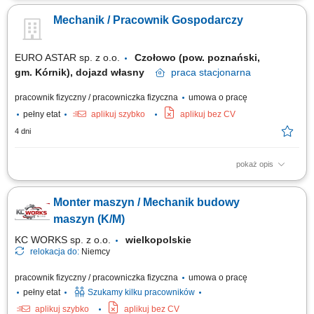
pogwarancyjnych maszyn budowlanych w serwisie oddziałowym oraz u
Mechanik / Pracownik Gospodarczy
klientów Pracodawcy
EURO ASTAR sp. z o.o.
Czołowo (pow. poznański,
gm. Kórnik), dojazd własny
praca
stacjonarna
pracownik fizyczny / pracowniczka fizyczna
umowa o pracę
pełny etat
aplikuj szybko
aplikuj bez CV
4 dni
pokaż opis
Zakres obowiązków do uzgodnienia, w zależności od posiadanych
kwalifikacji prace warsztatowe - ostrzenie narzędzi; naprawa maszyn
Monter maszyn / Mechanik budowy
produkcyjnych; prace ogólnogospodarcze; współpraca z zewnętrznymi
serwisami zakup części zamiennych;
maszyn (K/M)
KC WORKS sp. z o.o.
wielkopolskie
relokacja do:
Niemcy
pracownik fizyczny / pracowniczka fizyczna
umowa o pracę
pełny etat
Szukamy kilku pracowników
aplikuj szybko
aplikuj bez CV