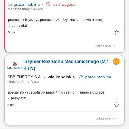
praca
mobilna
dziś wygasa
siedziba firmy: Gliwice
pracownik fizyczny / pracowniczka fizyczna
umowa o pracę
pełny etat
5 dni
pokaż opis
Praca tylko i wyłącznie w delegacjach. Poszukujemy kandydatów z
doświadczeniem w realizacji projektów przemysłowych, gotowych do
Inżynier Rozruchu Mechanicznego (M /
pracy mobilnej na terenie całej Polski oraz Europy. Twoja praca na co
dzień (w zależności od projektu) będzie obejmowała następujące
K / N)
wyzwania: Montaż...
SBB ENERGY S.A.
wielkopolskie
praca
mobilna
siedziba firmy: Nysa
specjalista / specjalistka junior / mid / senior
umowa o pracę
pełny etat
5 dni
pokaż opis
Lokalizacja Obiekty energetyczne i przemysłowe w Polsce oraz za