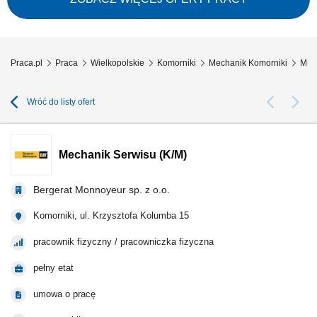
Budujemy i uruchamiamy instalacje, które mają realny wpływ na
transformację...
Praca.pl
Praca
Wielkopolskie
Komorniki
Mechanik Komorniki
Mech
Wróć do listy ofert
Mechanik Serwisu (K/M)
Bergerat Monnoyeur sp. z o.o.
Komorniki, ul. Krzysztofa Kolumba 15
pracownik fizyczny / pracowniczka fizyczna
pełny etat
umowa o pracę