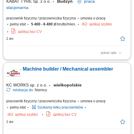
KABAT TYRE Sp. z o.o.
Budzyń
praca
stacjonarna
pracownik fizyczny / pracowniczka fizyczna
umowa o pracę
pełny etat
5 400 - 6 400 zł
brutto/mies.
aplikuj szybko
aplikuj bez CV
2 dni
pokaż opis
Zadania, które przed Tobą postawimy: Usuwanie bieżących awarii
maszyn i urządzeń produkcyjnych. Przeprowadzenie przeglądów
Machine builder / Mechanical assembler
technicznych oraz prac konserwacyjnych. Przezbrojenia, regulacje i
diagnostyka urządzeń. Wdrażanie zmian i ulepszeń w maszynach i
urządzeniach. Dbanie o stan...
KC WORKS sp. z o.o.
wielkopolskie
relokacja do:
Niemcy
pracownik fizyczny / pracowniczka fizyczna
umowa o pracę
pełny etat
Szukamy kilku pracowników
aplikuj szybko
aplikuj bez CV
2 dni