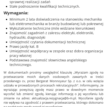
sprawnej realizacji zadań
Stałe podnoszenie kwalifikacji technicznych.
Wymagania:
Minimum 2 lata doświadczenia na stanowisku mechanika
lub elektromechanika w branży budowlanej lub pokrewnej
Wykształcenie techniczne (mile widziane kierunkowe)
Znajomość zagadnień z zakresu elektryki, elektroniki,
hydrauliki, diagnostyki
Umiejętność czytania dokumentacji technicznej
Prawo jazdy kat. B
Umiejętność współpracy w zespole oraz dobra organizacja
pracy własnej
Podstawowa znajomość słownictwa angielskiego
technicznego.
W dokumentach prosimy uwzględnić klauzulę „Wyrażam zgodę na
przetwarzanie moich danych osobowych zawartych w treści
przesłanego cv, przez Bergerat Monnoyeur Sp. z o.o. w celu wzięcia
udziału w prowadzonych procesach rekrutacyjnych”. Informujemy, że
wyrażając powyższą zgodę masz prawo w dowolnym momencie
wycofać lub zmienić zgodę, kierując informację o jej wycofaniu lub
zmianie na adres: aktualizacja.rezygnacja@b-m.pl. Wycofanie zgody
nie wpływa na zgodność z prawem przetwarzania, którego dokonano
na podstawie zgody przed jej wycofaniem