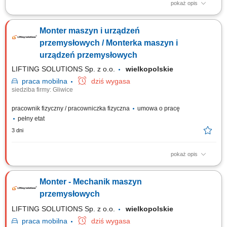
pokaż opis
The work will be carried out at our production and assembly location in
Lindern, Germany. Responsibilities: Assembly of machines and
Monter maszyn i urządzeń
mechanical components; Installation of machine parts according to
technical drawings; Mechanical fitting and assembly work; Assembly of
przemysłowych / Monterka maszyn i
steel structures, piping, fans,...
urządzeń przemysłowych
LIFTING SOLUTIONS Sp. z o.o.
wielkopolskie
praca
mobilna
dziś wygasa
siedziba firmy: Gliwice
pracownik fizyczny / pracowniczka fizyczna
umowa o pracę
pełny etat
3 dni
pokaż opis
Zadania Mechaniczny montaż urządzeń, maszyn oraz stanowisk
przemysłowych na podstawie rysunków technicznych; Integracja
Monter - Mechanik maszyn
poszczególnych zespołów mechanicznych w kompletne systemy
produkcyjne; Bieżące diagnozowanie i samodzielne rozwiązywanie
przemysłowych
problemów technicznych podczas montażu;...
LIFTING SOLUTIONS Sp. z o.o.
wielkopolskie
praca
mobilna
dziś wygasa