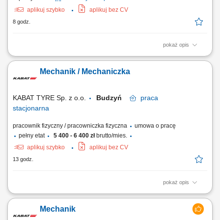
aplikuj szybko
aplikuj bez CV
8 godz.
pokaż opis
Praca będzie wykonywana w naszej lokalizacji produkcyjnej i
montażowej w Lindern w Niemczech. Zakres obowiązków: Montaż
Mechanik / Mechaniczka
maszyn oraz podzespołów mechanicznych; Montaż elementów zgodnie
z dokumentacją techniczną; Wykonywanie prac mechanicznych i
ślusarskich; Montaż konstrukcji stalowych,...
KABAT TYRE Sp. z o.o.
Budzyń
praca
stacjonarna
pracownik fizyczny / pracowniczka fizyczna
umowa o pracę
pełny etat
5 400 - 6 400 zł
brutto/mies.
aplikuj szybko
aplikuj bez CV
13 godz.
pokaż opis
Zakres obowiązków: Usuwanie bieżących awarii maszyn i urządzeń
produkcyjnych; Wykonywanie przeglądów technicznych, prac
Mechanik
konserwacyjnych i diagnostyki; Realizacja przezbrojeń oraz regulacji
maszyn; Wdrażanie usprawnień i ulepszeń technicznych; Dbanie o