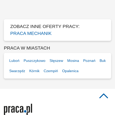
granicą Uruchamiaj inwestycje, które zmieniają przemysł SBB ENERGY
realizuje projekty energetyczne i przemysłowe w Polsce oraz za
granicą. Budujemy i uruchamiamy instalacje, które mają realny wpływ
na transformację...
ZOBACZ INNE OFERTY PRACY:
PRACA MECHANIK
PRACA W MIASTACH
Luboń
Puszczykowo
Stęszew
Mosina
Poznań
Buk
Swarzędz
Kórnik
Czempiń
Opalenica