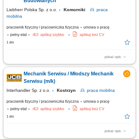
Budowlanych
Liebherr Polska Sp. z o.o.
Komorniki
praca
mobilna
pracownik fizyczny / pracowniczka fizyczna
umowa o pracę
pełny etat
aplikuj szybko
aplikuj bez CV
1 dni
pokaż opis
Serwisant / Serwisantka Mobilna Maszyn Budowlanych Miejsce pracy:
Rusiec k.Nadarzyna Aplikacje proszę przesyłać na adres :
Mechanik Serwisu / Młodszy Mechanik
rekrutacja@liebherr.com lub Liebherr-Polska Sp. z o.o. ul.Hansa
Liebherra 8, 41-710 Ruda Śląska tel. 32 342 69 72 Dziękujemy za
Serwisu (m/k)
wszystkie nadesłane aplikacje....
Interhandler Sp. z o.o.
Kostrzyn
praca
mobilna
pracownik fizyczny / pracowniczka fizyczna
umowa o pracę
pełny etat
aplikuj szybko
aplikuj bez CV
1 dni
pokaż opis
Opis stanowiska: wykonywanie napraw gwarancyjnych i