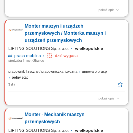
pokaż opis
The work will be carried out at our production and assembly location in
Lindern, Germany. Responsibilities: Assembly of machines and
Monter maszyn i urządzeń
mechanical components; Installation of machine parts according to
technical drawings; Mechanical fitting and assembly work; Assembly of
przemysłowych / Monterka maszyn i
steel structures, piping, fans,...
urządzeń przemysłowych
LIFTING SOLUTIONS Sp. z o.o.
wielkopolskie
praca
mobilna
dziś wygasa
siedziba firmy: Gliwice
pracownik fizyczny / pracowniczka fizyczna
umowa o pracę
pełny etat
3 dni
pokaż opis
Zadania Mechaniczny montaż urządzeń, maszyn oraz stanowisk
przemysłowych na podstawie rysunków technicznych; Integracja
Monter - Mechanik maszyn
poszczególnych zespołów mechanicznych w kompletne systemy
produkcyjne; Bieżące diagnozowanie i samodzielne rozwiązywanie
przemysłowych
problemów technicznych podczas montażu;...
LIFTING SOLUTIONS Sp. z o.o.
wielkopolskie