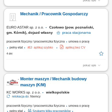
pokaż opis
Opis stanowiska: wykonywanie napraw gwarancyjnych i
pogwarancyjnych maszyn budowlanych w serwisie oddziałowym oraz u
Mechanik / Pracownik Gospodarczy
klientów Pracodawcy
EURO ASTAR sp. z o.o.
Czołowo (pow. poznański,
gm. Kórnik), dojazd własny
praca
stacjonarna
pracownik fizyczny / pracowniczka fizyczna
umowa o pracę
pełny etat
aplikuj szybko
aplikuj bez CV
4 dni
pokaż opis
Zakres obowiązków do uzgodnienia, w zależności od posiadanych
kwalifikacji prace warsztatowe - ostrzenie narzędzi; naprawa maszyn
Monter maszyn / Mechanik budowy
produkcyjnych; prace ogólnogospodarcze; współpraca z zewnętrznymi
serwisami zakup części zamiennych;
maszyn (K/M)
KC WORKS sp. z o.o.
wielkopolskie
relokacja do:
Niemcy
pracownik fizyczny / pracowniczka fizyczna
umowa o pracę
pełny etat
Szukamy kilku pracowników