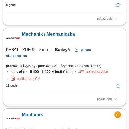
8 godz.
pokaż opis
Praca będzie wykonywana w naszej lokalizacji produkcyjnej i
montażowej w Lindern w Niemczech. Zakres obowiązków: Montaż
Mechanik / Mechaniczka
maszyn oraz podzespołów mechanicznych; Montaż elementów zgodnie z
dokumentacją techniczną; Wykonywanie prac mechanicznych i
ślusarskich; Montaż konstrukcji stalowych,...
KABAT TYRE Sp. z o.o.
Budzyń
praca
stacjonarna
pracownik fizyczny / pracowniczka fizyczna
umowa o pracę
pełny etat
5 400 - 6 400 zł
brutto/mies.
aplikuj szybko
aplikuj bez CV
13 godz.
pokaż opis
Zakres obowiązków: Usuwanie bieżących awarii maszyn i urządzeń
produkcyjnych; Wykonywanie przeglądów technicznych, prac
Mechanik
konserwacyjnych i diagnostyki; Realizacja przezbrojeń oraz regulacji
maszyn; Wdrażanie usprawnień i ulepszeń technicznych; Dbanie o
należyty stan techniczny parku maszynowego;