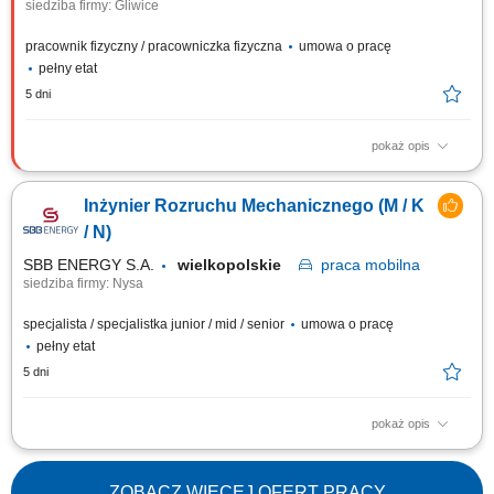
siedziba firmy: Gliwice
pracownik fizyczny / pracowniczka fizyczna
umowa o pracę
pełny etat
5 dni
pokaż opis
Praca tylko i wyłącznie w delegacjach. Poszukujemy kandydatów z
doświadczeniem w realizacji projektów przemysłowych, gotowych do
Inżynier Rozruchu Mechanicznego (M / K
pracy mobilnej na terenie całej Polski oraz Europy. Twoja praca na co
dzień (w zależności od projektu) będzie obejmowała następujące
/ N)
wyzwania: Montaż...
SBB ENERGY S.A.
wielkopolskie
praca
mobilna
siedziba firmy: Nysa
specjalista / specjalistka junior / mid / senior
umowa o pracę
pełny etat
5 dni
pokaż opis
Lokalizacja Obiekty energetyczne i przemysłowe w Polsce oraz za
granicą Uruchamiaj inwestycje, które zmieniają przemysł SBB ENERGY
realizuje projekty energetyczne i przemysłowe w Polsce oraz za granicą.
ZOBACZ WIĘCEJ OFERT PRACY