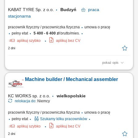
należyty stan techniczny parku maszynowego;
KABAT TYRE Sp. z o.o.
Budzyń
praca
stacjonarna
pracownik fizyczny / pracowniczka fizyczna
umowa o pracę
pełny etat
5 400 - 6 400 zł
brutto/mies.
aplikuj szybko
aplikuj bez CV
2 dni
pokaż opis
Zadania, które przed Tobą postawimy: Usuwanie bieżących awarii
maszyn i urządzeń produkcyjnych. Przeprowadzenie przeglądów
Machine builder / Mechanical assembler
technicznych oraz prac konserwacyjnych. Przezbrojenia, regulacje i
diagnostyka urządzeń. Wdrażanie zmian i ulepszeń w maszynach i
urządzeniach. Dbanie o stan...
KC WORKS sp. z o.o.
wielkopolskie
relokacja do:
Niemcy
pracownik fizyczny / pracowniczka fizyczna
umowa o pracę
pełny etat
Szukamy kilku pracowników
aplikuj szybko
aplikuj bez CV
2 dni