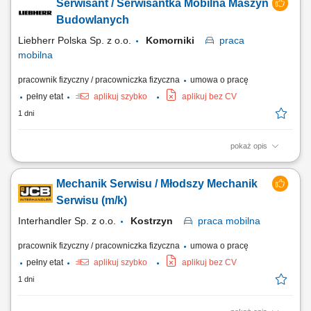
Serwisant / Serwisantka Mobilna Maszyn
Budowlanych
Liebherr Polska Sp. z o.o.
Komorniki
praca
mobilna
pracownik fizyczny / pracowniczka fizyczna
umowa o pracę
pełny etat
aplikuj szybko
aplikuj bez CV
1 dni
pokaż opis
Serwisant / Serwisantka Mobilna Maszyn Budowlanych Miejsce pracy:
Rusiec k.Nadarzyna Aplikacje proszę przesyłać na adres :
Mechanik Serwisu / Młodszy Mechanik
rekrutacja@liebherr.com lub Liebherr-Polska Sp. z o.o. ul.Hansa
Liebherra 8, 41-710 Ruda Śląska tel. 32 342 69 72 Dziękujemy za
Serwisu (m/k)
wszystkie nadesłane aplikacje....
Interhandler Sp. z o.o.
Kostrzyn
praca
mobilna
pracownik fizyczny / pracowniczka fizyczna
umowa o pracę
pełny etat
aplikuj szybko
aplikuj bez CV
1 dni