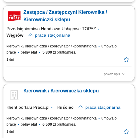
Twoje główne zadania: efektywna współpraca z
Kierownikiem/Kierowniczką w zarządzaniu sklepem; wsparcie w
Zastępca / Zastępczyni Kierownika /
organizacji pracy zespołu i planowaniu grafików pracy; współpraca w
realizacji wyników sprzedażowych sklepu; współpraca w zadaniach
Kierowniczki sklepu
związanych z zarządzaniem asortymentem,...
Przedsiębiorstwo Handlowo Usługowe TOPAZ
Węgrów
praca
stacjonarna
kierownik / kierowniczka / koordynator / koordynatorka
umowa o
pracę
pełny etat
5 800 zł
brutto/mies.
1 dni
pokaż opis
Twoje główne zadania: efektywna współpraca z
Kierownikiem/Kierowniczką w zarządzaniu sklepem; wsparcie w
Kierownik / Kierowniczka sklepu
organizacji pracy zespołu i planowaniu grafików pracy; współpraca w
realizacji wyników sprzedażowych sklepu; współpraca w zadaniach
związanych z zarządzaniem asortymentem,...
Klient portalu Praca.pl
Tłuściec
praca
stacjonarna
kierownik / kierowniczka / koordynator / koordynatorka
umowa o
pracę
pełny etat
6 500 zł
brutto/mies.
1 dni