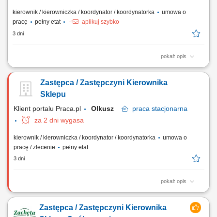
kierownik / kierowniczka / koordynator / koordynatorka
umowa o
pracę
pełny etat
aplikuj szybko
3 dni
pokaż opis
Polska Sieć Handlowa Lewiatan (sklepy Zachęta oraz Koral) poszukuje
uśmiechniętych, zaangażowanych i odpowiedzialnych osób do
Zastępca / Zastępczyni Kierownika
naszego zespołu. Jeśli lubisz kontakt z ludźmi, zależy Ci na stabilnej
pracy i chcesz współtworzyć przyjazną atmosferę w tradycyjnym,
Sklepu
polskim sklepie –...
Klient portalu Praca.pl
Olkusz
praca
stacjonarna
za 2 dni wygasa
kierownik / kierowniczka / koordynator / koordynatorka
umowa o
pracę / zlecenie
pełny etat
3 dni
pokaż opis
Wsparcie Kierownika Sklepu w codziennym zarządzaniu placówką.
Planowanie pracy zespołu oraz nadzorowanie realizacji powierzonych
Zastępca / Zastępczyni Kierownika
zadań. Dbanie o przestrzeganie standardów sieci, organizację pracy i