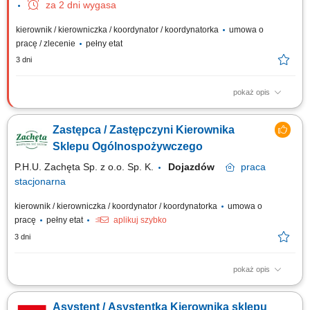
za 2 dni wygasa
kierownik / kierowniczka / koordynator / koordynatorka
umowa o
pracę / zlecenie
pełny etat
3 dni
pokaż opis
Wsparcie Kierownika Sklepu w codziennym zarządzaniu placówką.
Planowanie pracy zespołu oraz nadzorowanie realizacji powierzonych
Zastępca / Zastępczyni Kierownika
zadań. Dbanie o przestrzeganie standardów sieci, organizację pracy i
estetykę sklepu. Współudział w realizacji celów sprzedażowych oraz
Sklepu Ogólnospożywczego
monitorowanie...
P.H.U. Zachęta Sp. z o.o. Sp. K.
Dojazdów
praca
stacjonarna
kierownik / kierowniczka / koordynator / koordynatorka
umowa o
pracę
pełny etat
aplikuj szybko
3 dni
pokaż opis
Twój zakres obowiązków: Organizacja codziennej pracy zespołu i dbanie
o sprawny przepływ informacji. Efektywne zarządzanie zamówieniami,
Asystent / Asystentka Kierownika sklepu
dbanie o właściwą ekspozycję, świeżość asortymentu oraz realizację