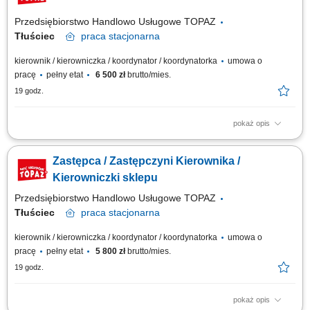
Przedsiębiorstwo Handlowo Usługowe TOPAZ
Tłuściec
praca
stacjonarna
kierownik / kierowniczka / koordynator / koordynatorka
umowa o
pracę
pełny etat
6 500 zł
brutto/mies.
19 godz.
pokaż opis
Twoje główne zadania: zarządzanie sklepem tak, aby funkcjonował na jak
najwyższym poziomie, zgodnie z obowiązującymi standardami sieci
Zastępca / Zastępczyni Kierownika /
Topaz; kierowanie i organizacja pracy zespołu; odpowiedzialność za
wyniki sprzedażowe sklepu i realizację określonych celów biznesowych;
Kierowniczki sklepu
zarządzanie...
Przedsiębiorstwo Handlowo Usługowe TOPAZ
Tłuściec
praca
stacjonarna
kierownik / kierowniczka / koordynator / koordynatorka
umowa o
pracę
pełny etat
5 800 zł
brutto/mies.
19 godz.
pokaż opis