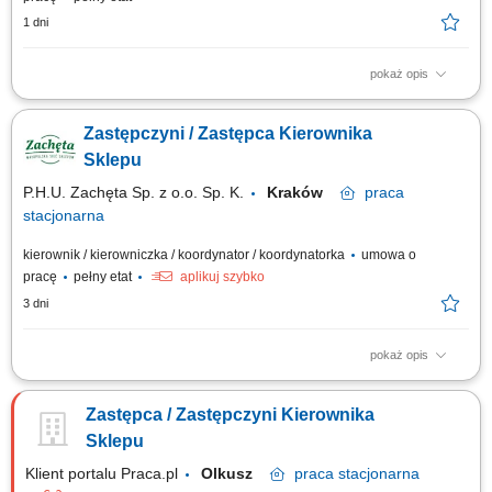
1 dni
pokaż opis
Wspieranie kierownika w organizacji codziennej pracy sklepu i
koordynowaniu zespołu. Nadzorowanie realizacji zamówień, ekspozycji
Zastępczyni / Zastępca Kierownika
towarów oraz utrzymania odpowiednich standardów jakości.
Kontrolowanie dokumentacji sklepowej, rozliczeń i raportów. Wdrażanie,
Sklepu
szkolenie i motywowanie...
P.H.U. Zachęta Sp. z o.o. Sp. K.
Kraków
praca
stacjonarna
kierownik / kierowniczka / koordynator / koordynatorka
umowa o
pracę
pełny etat
aplikuj szybko
3 dni
pokaż opis
Polska Sieć Handlowa Lewiatan (sklepy Zachęta oraz Koral) poszukuje
uśmiechniętych, zaangażowanych i odpowiedzialnych osób do naszego
Zastępca / Zastępczyni Kierownika
zespołu. Jeśli lubisz kontakt z ludźmi, zależy Ci na stabilnej pracy i chcesz
współtworzyć przyjazną atmosferę w tradycyjnym, polskim sklepie –...
Sklepu
Klient portalu Praca.pl
Olkusz
praca
stacjonarna