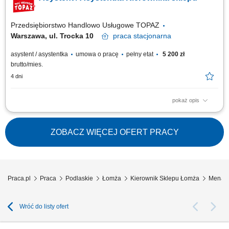
wytycznych Działu Handlowego. Nadzór nad dokumentacją sklepową,
raportami...
Przedsiębiorstwo Handlowo Usługowe TOPAZ
Warszawa, ul. Trocka 10
praca
stacjonarna
asystent / asystentka
umowa o pracę
pełny etat
5 200 zł
brutto/mies.
4 dni
pokaż opis
Twoje główne zadania: współpraca z kadrą zarządzającą sklepu w
zakresie monitorowania obowiązujących standardów obsługi i jakości,
zadania związane z realizacją planów sprzedażowych przez sklep,
ZOBACZ WIĘCEJ OFERT PRACY
współpraca w zadaniach związanych z zamówieniami i właściwym
zatowarowaniem...
Praca.pl
Praca
Podlaskie
Łomża
Kierownik Sklepu Łomża
Menadż
Wróć do listy ofert