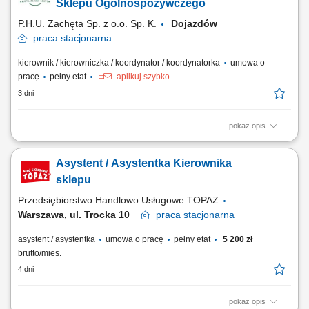
estetykę sklepu. Współudział w realizacji celów sprzedażowych oraz
Sklepu Ogólnospożywczego
monitorowanie...
P.H.U. Zachęta Sp. z o.o. Sp. K.
Dojazdów
praca
stacjonarna
kierownik / kierowniczka / koordynator / koordynatorka
umowa o
pracę
pełny etat
aplikuj szybko
3 dni
pokaż opis
Twój zakres obowiązków: Organizacja codziennej pracy zespołu i
dbanie o sprawny przepływ informacji. Efektywne zarządzanie
Asystent / Asystentka Kierownika
zamówieniami, dbanie o właściwą ekspozycję, świeżość asortymentu
oraz realizację wytycznych Działu Handlowego. Nadzór nad
sklepu
dokumentacją sklepową, raportami...
Przedsiębiorstwo Handlowo Usługowe TOPAZ
Warszawa, ul. Trocka 10
praca
stacjonarna
asystent / asystentka
umowa o pracę
pełny etat
5 200 zł
brutto/mies.
4 dni
pokaż opis