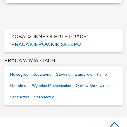
Twoje główne zadania: współpraca z kadrą zarządzającą sklepu w
zakresie monitorowania obowiązujących standardów obsługi i jakości,
zadania związane z realizacją planów sprzedażowych przez sklep,
współpraca w zadaniach związanych z zamówieniami i właściwym
zatowarowaniem...
ZOBACZ INNE OFERTY PRACY:
PRACA KIEROWNIK SKLEPU
PRACA W MIASTACH
Nowogród
Jedwabne
Stawiski
Zambrów
Kolno
Ostrołęka
Wysokie Mazowieckie
Ostrów Mazowiecka
Szczuczyn
Szepietowo