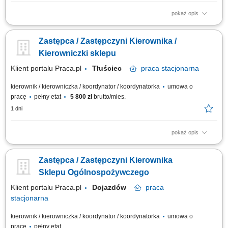
pokaż opis
zarządzanie całokształtem działalności sklepu i nadzór nad jego
codziennym funkcjonowaniem, kierowanie zespołem sprzedażowym,
Zastępca / Zastępczyni Kierownika /
delegowanie zadań i wspieranie pracowników w realizacji celów,
monitorowanie wyników sprzedaży oraz wdrażanie działań
Kierowniczki sklepu
zwiększających efektywność sklepu,...
Klient portalu Praca.pl
Tłuściec
praca
stacjonarna
kierownik / kierowniczka / koordynator / koordynatorka
umowa o
pracę
pełny etat
5 800 zł
brutto/mies.
1 dni
pokaż opis
współpraca z Kierownikiem Sklepu w zapewnieniu sprawnego
funkcjonowania placówki, koordynowanie pracy zespołu sprzedażowego
Zastępca / Zastępczyni Kierownika
i wspieranie organizacji codziennych obowiązków, udział w realizacji
planów sprzedażowych oraz monitorowaniu wyników sklepu,
Sklepu Ogólnospożywczego
kontrolowanie dostępności produktów i...
Klient portalu Praca.pl
Dojazdów
praca
stacjonarna
kierownik / kierowniczka / koordynator / koordynatorka
umowa o
pracę
pełny etat