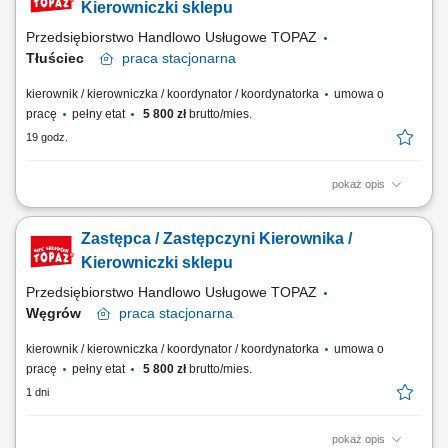
wyniki sprzedażowe sklepu i realizację określonych celów
Kierowniczki sklepu
biznesowych; zarządzanie...
Przedsiębiorstwo Handlowo Usługowe TOPAZ
Tłuściec
praca
stacjonarna
kierownik / kierowniczka / koordynator / koordynatorka
umowa o
pracę
pełny etat
5 800 zł
brutto/mies.
19 godz.
pokaż opis
Twoje główne zadania: efektywna współpraca z
Kierownikiem/Kierowniczką w zarządzaniu sklepem; wsparcie w
Zastępca / Zastępczyni Kierownika /
organizacji pracy zespołu i planowaniu grafików pracy; współpraca w
realizacji wyników sprzedażowych sklepu; współpraca w zadaniach
Kierowniczki sklepu
związanych z zarządzaniem asortymentem,...
Przedsiębiorstwo Handlowo Usługowe TOPAZ
Węgrów
praca
stacjonarna
kierownik / kierowniczka / koordynator / koordynatorka
umowa o
pracę
pełny etat
5 800 zł
brutto/mies.
1 dni
pokaż opis