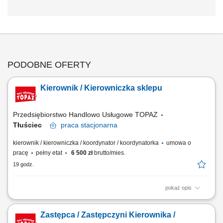
PODOBNE OFERTY
Kierownik / Kierowniczka sklepu
Przedsiębiorstwo Handlowo Usługowe TOPAZ
Tłuściec
praca
stacjonarna
kierownik / kierowniczka / koordynator / koordynatorka
umowa o
pracę
pełny etat
6 500 zł
brutto/mies.
19 godz.
pokaż opis
Twoje główne zadania: zarządzanie sklepem tak, aby funkcjonował na
jak najwyższym poziomie, zgodnie z obowiązującymi standardami sieci
Zastępca / Zastępczyni Kierownika /
Topaz; kierowanie i organizacja pracy zespołu; odpowiedzialność za