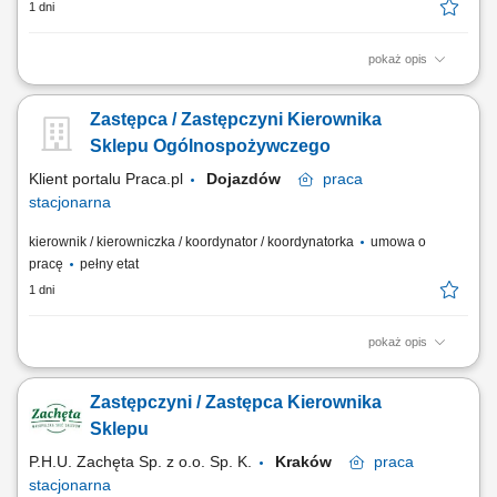
1 dni
pokaż opis
współpraca z Kierownikiem Sklepu w zapewnieniu sprawnego
funkcjonowania placówki, koordynowanie pracy zespołu
Zastępca / Zastępczyni Kierownika
sprzedażowego i wspieranie organizacji codziennych obowiązków,
udział w realizacji planów sprzedażowych oraz monitorowaniu wyników
Sklepu Ogólnospożywczego
sklepu, kontrolowanie dostępności produktów i...
Klient portalu Praca.pl
Dojazdów
praca
stacjonarna
kierownik / kierowniczka / koordynator / koordynatorka
umowa o
pracę
pełny etat
1 dni
pokaż opis
Wspieranie kierownika w organizacji codziennej pracy sklepu i
koordynowaniu zespołu. Nadzorowanie realizacji zamówień, ekspozycji
Zastępczyni / Zastępca Kierownika
towarów oraz utrzymania odpowiednich standardów jakości.
Kontrolowanie dokumentacji sklepowej, rozliczeń i raportów.
Sklepu
Wdrażanie, szkolenie i motywowanie...
P.H.U. Zachęta Sp. z o.o. Sp. K.
Kraków
praca
stacjonarna