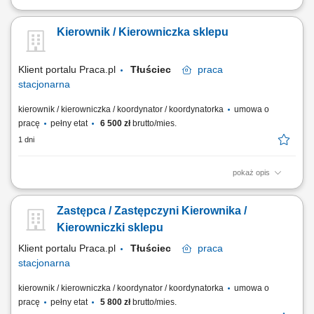
Twoje główne zadania: efektywna współpraca z
Kierownikiem/Kierowniczką w zarządzaniu sklepem; wsparcie w
Kierownik / Kierowniczka sklepu
organizacji pracy zespołu i planowaniu grafików pracy; współpraca w
realizacji wyników sprzedażowych sklepu; współpraca w zadaniach
związanych z zarządzaniem asortymentem,...
Klient portalu Praca.pl
Tłuściec
praca
stacjonarna
kierownik / kierowniczka / koordynator / koordynatorka
umowa o
pracę
pełny etat
6 500 zł
brutto/mies.
1 dni
pokaż opis
zarządzanie całokształtem działalności sklepu i nadzór nad jego
codziennym funkcjonowaniem, kierowanie zespołem sprzedażowym,
Zastępca / Zastępczyni Kierownika /
delegowanie zadań i wspieranie pracowników w realizacji celów,
monitorowanie wyników sprzedaży oraz wdrażanie działań
Kierowniczki sklepu
zwiększających efektywność sklepu,...
Klient portalu Praca.pl
Tłuściec
praca
stacjonarna
kierownik / kierowniczka / koordynator / koordynatorka
umowa o
pracę
pełny etat
5 800 zł
brutto/mies.