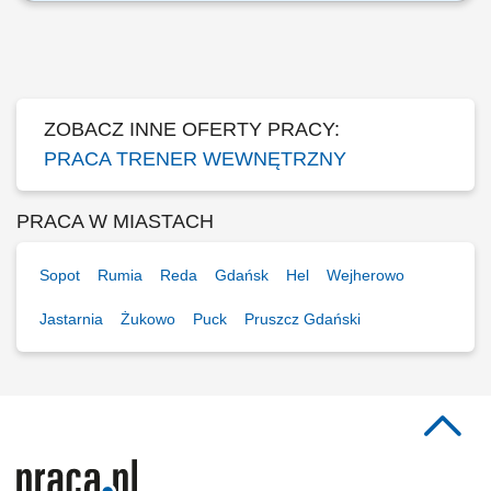
Twoją rolą będzie: Badanie potrzeb szkoleniowych Pracowników z
obszaru sprzedaży i obsługi; Przygotowanie i prowadzenie szkoleń,
warsztatów z zakresu jakości, sprzedaży, kompetencji na podstawie
zbadanych potrzeb; Monitorowanie efektów prowadzonych działań;
Wsparcie zespołów w rozwoju...
ZOBACZ INNE OFERTY PRACY:
PRACA TRENER WEWNĘTRZNY
PRACA W MIASTACH
Sopot
Rumia
Reda
Gdańsk
Hel
Wejherowo
Jastarnia
Żukowo
Puck
Pruszcz Gdański