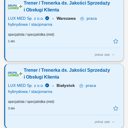
Trener / Trenerka ds. Jakości Sprzedaży
realizację. Samodzielna organizacja szkoleń i warsztatów na terenie
całego kraju, w tym planowanie logistyczne. Koordynacja logistyki i
i Obsługi Klienta
ścisła współpraca z...
LUX MED Sp. z o.o.
Warszawa
praca
hybrydowa / stacjonarna
specjalista / specjalistka (mid)
1 dni
pokaż opis
Twoją rolą będzie: Badanie potrzeb szkoleniowych Pracowników z
obszaru sprzedaży i obsługi; Przygotowanie i prowadzenie szkoleń,
Trener / Trenerka ds. Jakości Sprzedaży
warsztatów i treningów z zakresu jakości, sprzedaży, kompetencji na
podstawie zbadanych potrzeb; Monitorowanie efektów prowadzonych
i Obsługi Klienta
działań; Wsparcie...
LUX MED Sp. z o.o.
Białystok
praca
hybrydowa / stacjonarna
specjalista / specjalistka (mid)
3 dni
pokaż opis