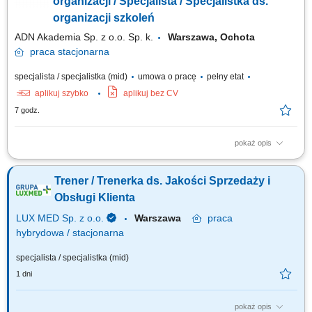
organizacji / Specjalista / Specjalistka ds.
organizacji szkoleń
ADN Akademia Sp. z o.o. Sp. k.
Warszawa, Ochota
praca
stacjonarna
specjalista / specjalistka (mid)
umowa o pracę
pełny etat
aplikuj szybko
aplikuj bez CV
7 godz.
pokaż opis
Zadania: Kompleksowe zarządzanie projektami edukacyjnymi i
szkoleniowymi od strony operacyjnej, zapewniając ich płynną realizację.
Trener / Trenerka ds. Jakości Sprzedaży i
Samodzielna organizacja szkoleń i warsztatów na terenie całego kraju, w
tym planowanie logistyczne. Koordynacja logistyki i ścisła współpraca z...
Obsługi Klienta
LUX MED Sp. z o.o.
Warszawa
praca
hybrydowa / stacjonarna
specjalista / specjalistka (mid)
1 dni
pokaż opis