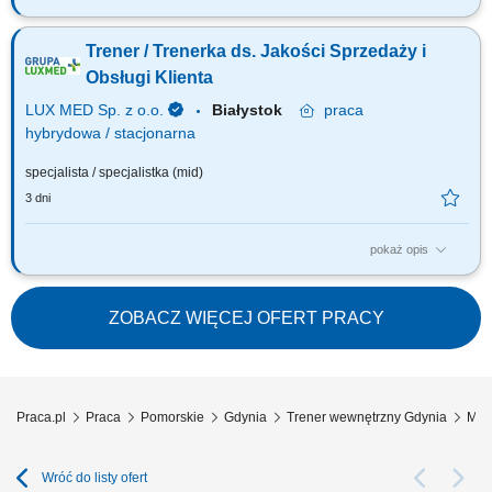
Twoją rolą będzie: Badanie potrzeb szkoleniowych Pracowników z
obszaru sprzedaży i obsługi; Przygotowanie i prowadzenie szkoleń,
Trener / Trenerka ds. Jakości Sprzedaży i
warsztatów i treningów z zakresu jakości, sprzedaży, kompetencji na
podstawie zbadanych potrzeb; Monitorowanie efektów prowadzonych
Obsługi Klienta
działań; Wsparcie...
LUX MED Sp. z o.o.
Białystok
praca
hybrydowa / stacjonarna
specjalista / specjalistka (mid)
3 dni
pokaż opis
Twoją rolą będzie: Badanie potrzeb szkoleniowych Pracowników z
obszaru sprzedaży i obsługi; Przygotowanie i prowadzenie szkoleń,
warsztatów z zakresu jakości, sprzedaży, kompetencji na podstawie
ZOBACZ WIĘCEJ OFERT PRACY
zbadanych potrzeb; Monitorowanie efektów prowadzonych działań;
Wsparcie zespołów w rozwoju...
Praca.pl
Praca
Pomorskie
Gdynia
Trener wewnętrzny Gdynia
Mło
Wróć do listy ofert