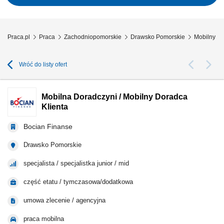
Praca.pl
Praca
Zachodniopomorskie
Drawsko Pomorskie
Mobilny Do
Wróć do listy ofert
Mobilna Doradczyni / Mobilny Doradca
Klienta
Bocian Finanse
Drawsko Pomorskie
specjalista / specjalistka junior / mid
część etatu / tymczasowa/dodatkowa
umowa zlecenie / agencyjna
praca mobilna