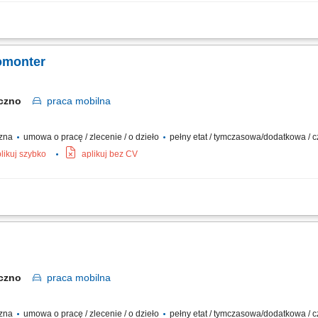
ktach przemysłowych, centrach handlowych oraz budynkach mieszkalnych. Moderniza
romonter
eczno
praca
mobilna
czna
umowa o pracę / zlecenie / o dzieło
pełny etat / tymczasowa/dodatkowa / c
likuj szybko
aplikuj bez CV
ktach przemysłowych, handlowych i mieszkalnych; Modernizacja istniejących instal
eczno
praca
mobilna
czna
umowa o pracę / zlecenie / o dzieło
pełny etat / tymczasowa/dodatkowa / c