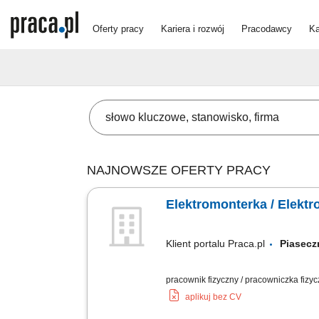
Oferty pracy
Kariera i rozwój
Pracodawcy
Ka
NAJNOWSZE OFERTY PRACY
Elektromonterka / Elekt
Klient portalu Praca.pl
Piase
pracownik fizyczny / pracowniczka fizy
aplikuj bez CV