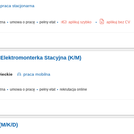
praca
stacjonarna
czna
umowa o pracę
pełny etat
aplikuj szybko
aplikuj bez CV
nie i nadzór nad sieciami elektrycznymi na budowie (w tym oświetlenie, zasilanie
raz usuwanie usterek agregatów prądotwórczych, pomp odwadniających i urządzeń
 Elektromonterka Stacyjna (K/M)
wieckie
praca
mobilna
czna
umowa o pracę
pełny etat
rekrutacja online
 Zakres obowiązków: Prace montażowe przy budowie stacji elektroenergetycznych 
(M/K/D)