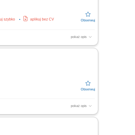
kuj szybko
aplikuj bez CV
pokaż opis
na realizowanych inwestycjach. Dbanie o
pokaż opis
 systemów wentylacji oraz parku
 przy pracach...