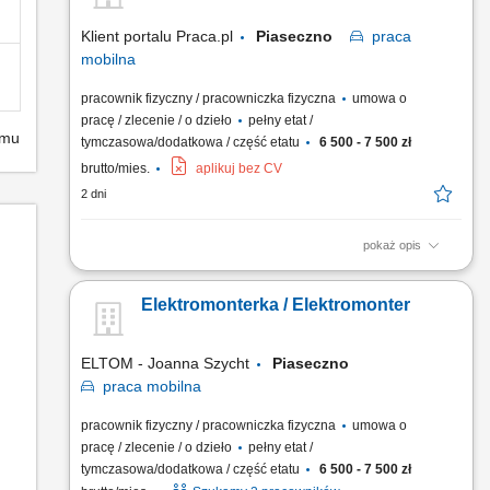
Klient portalu Praca.pl
Piaseczno
praca
mobilna
pracownik fizyczny / pracowniczka fizyczna
umowa o
pracę / zlecenie / o dzieło
pełny etat /
emu
tymczasowa/dodatkowa / część etatu
6 500 - 7 500 zł
brutto/mies.
aplikuj bez CV
2 dni
pokaż opis
Montaż instalacji elektrycznych w obiektach przemysłowych,
centrach handlowych oraz budynkach mieszkalnych.
Elektromonterka / Elektromonter
Modernizacja istniejących instalacji elektrycznych we
wskazanych obiektach.
ELTOM - Joanna Szycht
Piaseczno
praca
mobilna
pracownik fizyczny / pracowniczka fizyczna
umowa o
pracę / zlecenie / o dzieło
pełny etat /
tymczasowa/dodatkowa / część etatu
6 500 - 7 500 zł