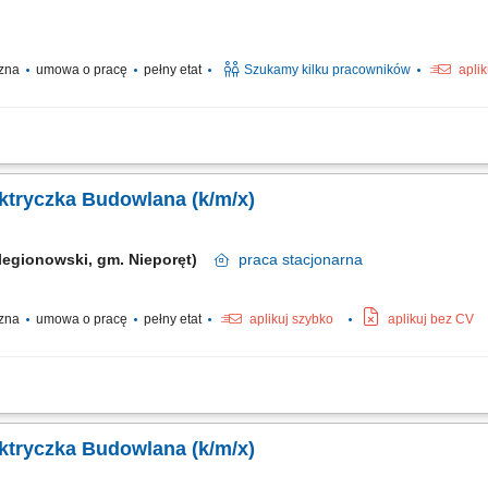
czna
umowa o pracę
pełny etat
Szukamy kilku pracowników
apli
ie z dokumentacją i obowiązującymi standardami. Wykonywanie prac montażowych 
c. Przestrzeganie zasad bezpieczeństwa podczas realizacji zadań.
ektryczka Budowlana (k/m/x)
. legionowski, gm. Nieporęt)
praca
stacjonarna
czna
umowa o pracę
pełny etat
aplikuj szybko
aplikuj bez CV
nie i nadzór nad sieciami elektrycznymi na budowie (w tym oświetlenie, zasilanie
raz usuwanie usterek agregatów prądotwórczych, pomp odwadniających i urządzeń
ektryczka Budowlana (k/m/x)