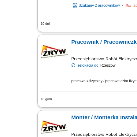
Szukamy 2 pracowników
ap
10 dni
Montaż instalacji elektrycznej w obiek
przemysłowych, centrach handlowych, 
Pracownik / Pracowniczka
Przedsiębiorstwo Robót Elektrycz
relokacja do:
Rzeszów
pracownik fizyczny / pracowniczka fizy
18 godz.
Montaż instalacji elektrycznych zgodn
inwestycji.
Monter / Mo
Przedsiębiorstwo Robót Elektrycz