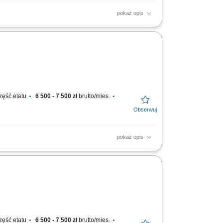
pokaż opis
cja istniejących instalacji elektrycznych we
zęść etatu
6 500 - 7 500 zł
brutto/mies.
pokaż opis
acji elektrycznych w obiektach przemysłowych,
zęść etatu
6 500 - 7 500 zł
brutto/mies.