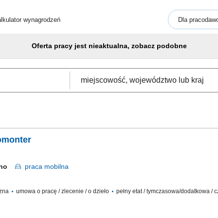
lkulator wynagrodzeń
Dla pracodaw
Oferta pracy jest nieaktualna, zobacz podobne
romonter
czno
praca
mobilna
czna
umowa o pracę / zlecenie / o dzieło
pełny etat / tymczasowa/dodatkowa / c