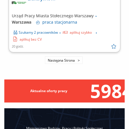
Urząd Pracy Miasta Stołecznego Warszawy
Warszawa
praca
stacjonarna
Szukamy 2 pracowników
aplikuj szybko
aplikuj bez CV
20 godz.
Następna Strona
598
Aktualne oferty pracy
Ministerstwo Rodziny, Pracy i Polityki Społecznej