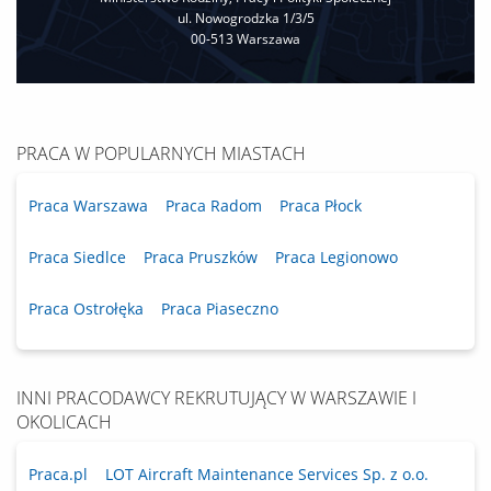
ul. Nowogrodzka 1/3/5
00‐513 Warszawa
PRACA W POPULARNYCH MIASTACH
Praca Warszawa
Praca Radom
Praca Płock
Praca Siedlce
Praca Pruszków
Praca Legionowo
Praca Ostrołęka
Praca Piaseczno
INNI PRACODAWCY REKRUTUJĄCY W WARSZAWIE I
OKOLICACH
Praca.pl
LOT Aircraft Maintenance Services Sp. z o.o.