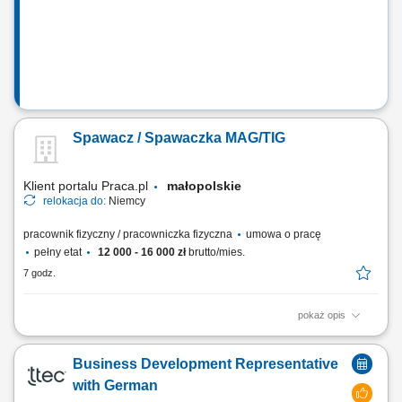
doświadczenia – wszystkiego Cię...
Spawacz / Spawaczka MAG/TIG
Klient portalu Praca.pl
małopolskie
relokacja do:
Niemcy
pracownik fizyczny / pracowniczka fizyczna
umowa o pracę
pełny etat
12 000 - 16 000 zł
brutto/mies.
7 godz.
pokaż opis
wykonywanie prac spawalniczych metodą MAG (135) oraz TIG/WIG
(141), przygotowywanie elementów do spawania zgodnie z
Business Development Representative
dokumentacją techniczną, spawanie konstrukcji stalowych, rur oraz
komponentów ze stali węglowej i nierdzewnej, montaż oraz sczepianie
with German
elementów przed procesem spawania,...