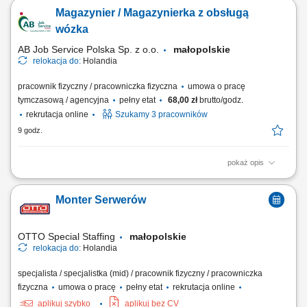
magazynowych; Bieżąca obsługa skrzyń oraz opakowań big-bag na
Magazynier / Magazynierka z obsługą
hali produkcyjnej; Rejestracja stany magazynowych i lokalizacji
materiałów w systemie ERP; Przygotowanie towaru do wysyłki na
wózka
podstawie list kompletacji; Opisywanie...
AB Job Service Polska Sp. z o.o.
małopolskie
relokacja do:
Holandia
pracownik fizyczny / pracowniczka fizyczna
umowa o pracę
tymczasową / agencyjna
pełny etat
68,00 zł
brutto/godz.
rekrutacja online
Szukamy 3 pracowników
9 godz.
pokaż opis
Obowiązki: Załadunek, rozładunek oraz transport wewnętrzny
surowców wózkiem widłowym; Zarządzanie zapasami skrzyń oraz
Monter Serwerów
worków typu big-bag; Ewidencjonowanie ruchu towarów i ich lokalizacji
w systemie ERP; Oznaczanie skrzyń i prowadzenie bieżącej
dokumentacji magazynowej;...
OTTO Special Staffing
małopolskie
relokacja do:
Holandia
specjalista / specjalistka (mid) / pracownik fizyczny / pracowniczka
fizyczna
umowa o pracę
pełny etat
rekrutacja online
aplikuj szybko
aplikuj bez CV