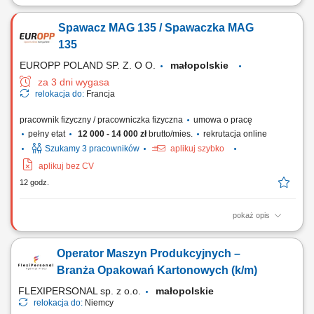
Zadania Przeładunek oraz otwieranie opakowań zbiorczych z
surowcami; Odmierzanie właściwej porcji i przygotowywanie bakalii,
Spawacz MAG 135 / Spawaczka MAG
orzechów oraz słodyczy; Zabezpieczanie gotowych wyrobów w
opakowaniach, naklejanie etykiet i układanie ich na paletach; Bieżąca
135
weryfikacja standardów jakościowych...
EUROPP POLAND SP. Z. O O.
małopolskie
za 3 dni wygasa
relokacja do:
Francja
pracownik fizyczny / pracowniczka fizyczna
umowa o pracę
pełny etat
12 000 - 14 000 zł
brutto/mies.
rekrutacja online
Szukamy 3 pracowników
aplikuj szybko
aplikuj bez CV
12 godz.
pokaż opis
Zakres obowiązków: wykonywanie spawania konstrukcji stalowych
(słupy i wsporniki), praca metodą MAG 135 na stali czarnej, spawanie
Operator Maszyn Produkcyjnych –
elementów o grubości 5–25 mm, realizacja spoin pachwinowych (FW),
dbanie o jakość i zgodność spoin z wymaganiami technicznymi.
Branża Opakowań Kartonowych (k/m)
FLEXIPERSONAL sp. z o.o.
małopolskie
relokacja do:
Niemcy