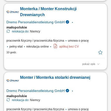
Twoje zadania: Produkcja i montaż wyposażenia dla sklepów oraz
przestrzeni handlowych; Organizacja pracy od etapu cięcia materiałów
Monterka / Monter Konstrukcji
po końcowy montaż; Wykonywanie elementów stolarskich zgodnie z
rysunkiem technicznym; Obsługa nowoczesnych urządzeń i maszyn do
Drewnianych
obróbki drewna; Dbanie o...
Dremo Personaldienstleistung GmbH
małopolskie
relokacja do:
Niemcy
pracownik fizyczny / pracowniczka fizyczna
umowa o pracę
pełny etat
rekrutacja online
aplikuj bez CV
10 godz.
pokaż opis
Twoje zadania: Produkcja i montaż schodów drewnianych;
Przygotowywanie i składanie elementów stolarki budowlanej; Montaż
Monter / Monterka stolarki drewnianej
okien, drzwi oraz drewnianych elementów wykończeniowych; Obsługa
urządzeń wykorzystywanych przy obróbce drewna; Szlifowanie,
wykańczanie i kontrola jakości gotowych elementów;
Dremo Personaldienstleistung GmbH
małopolskie
relokacja do:
Niemcy
pracownik fizyczny / pracowniczka fizyczna
umowa o pracę