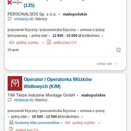
płynnych komponentów chemicznych do odpowiednich pojemników
(135)
zbiorczych. Wizualna ocena...
PERSONALSOS Sp. z o.o.
małopolskie
relokacja do:
Niemcy
pracownik fizyczny / pracowniczka fizyczna
umowa o pracę
tymczasową
pełny etat
12 800 - 15 000 zł
brutto/mies.
aplikuj szybko
aplikuj bez CV
10 godz.
pokaż opis
Opis stanowiska: Prowadzenie prac spawalniczych metodą 135 z
dbałością o zachowanie wymogów norm jakościowych. Samodzielne
Operator / Operatorka Wózków
odczytywanie rzutów oraz specyfikacji z rysunków technicznych przed
przystąpieniem do łączenia elementów. Weryfikowanie ciągłości oraz
Widłowych (K/M)
szczelności spoin po...
TIM Tietze Industrie Montage GmbH
małopolskie
relokacja do:
Niemcy
pracownik fizyczny / pracowniczka fizyczna
umowa o pracę
pełny etat
10 000 - 12 000 zł
brutto/mies.
Szukamy kilku pracowników
aplikuj szybko
aplikuj bez CV