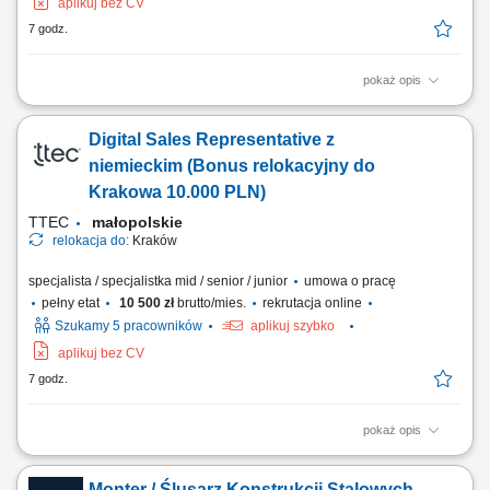
aplikuj bez CV
7 godz.
pokaż opis
Relocate to Krakow with 10.000 PLN bonus! Your potential has a place
here with TTEC's award winning employment experience. As a Digital
Digital Sales Representative z
Sales Representative with German-English working hybrid in Krakow,
Poland, you’ll be a part of bringing humanity to business.
niemieckim (Bonus relokacyjny do
#experienceTTEC Our employees have...
Krakowa 10.000 PLN)
TTEC
małopolskie
relokacja do:
Kraków
specjalista / specjalistka mid / senior / junior
umowa o pracę
pełny etat
10 500 zł
brutto/mies.
rekrutacja online
Szukamy 5 pracowników
aplikuj szybko
aplikuj bez CV
7 godz.
pokaż opis
Relocate to Krakow with 10.000 PLN bonus! Your potential has a place
here with TTEC's award winning employment experience. As a Digital
Monter / Ślusarz Konstrukcji Stalowych