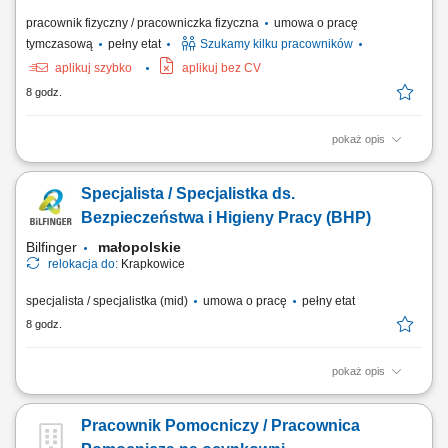
pracownik fizyczny / pracowniczka fizyczna
umowa o pracę
tymczasową
pełny etat
Szukamy kilku pracowników
aplikuj szybko
aplikuj bez CV
8 godz.
pokaż opis
Podstawowe informacje: Lokalizacja: Magdeburg, Niemcy; Start pracy:
Od zaraz lub w dogodnym dla Ciebie terminie; Czas trwania pracy:
Specjalista / Specjalistka ds.
Długoterminowe zatrudnienie; Opis stanowiska Samodzielna obsługa
maszyn wykorzystywanych w procesie produkcji drukarskiej. Ustawianie
Bezpieczeństwa i Higieny Pracy (BHP)
parametrów urządzeń oraz...
Bilfinger
małopolskie
relokacja do:
Krapkowice
specjalista / specjalistka (mid)
umowa o pracę
pełny etat
8 godz.
pokaż opis
Opis stanowiska Kompleksowa obsługa obszaru BHP na projektach
budowlanych; Monitorowanie przestrzegania przepisów i standardów
Pracownik Pomocniczy / Pracownica
bezpieczeństwa pracy na budowach; Przeprowadzanie kontroli oraz
audytów BHP i raportowanie wyników; Prowadzenie dokumentacji