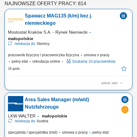
NAJNOWSZE OFERTY PRACY: 814
Spawacz MAG135 (k/m) bez j.
niemieckiego
Mostostal Kraków S.A. - Rynek Niemiecki
małopolskie
relokacja do:
Niemcy
pracownik fizyczny / pracowniczka fizyczna
umowa o pracę
pełny etat
rekrutacja online
Szukamy 10 pracowników
16 godz.
pokaż opis
Zakres obowiązków Spawanie konstrukcji stalowych (MAG 135),
Spawanie spoin pachwinowych i czołowych w różnych pozycjach.
Area Sales Manager (m/w/d)
Nutzfahrzeuge
LKW WALTER
małopolskie
relokacja do:
Austria
specjalista / specjalistka (mid)
umowa o pracę
pełny etat