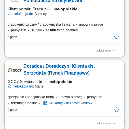
Pomocnicza na ocynkowni
powypadkowej oraz analiza zdarzeń;...
Klient portalu Praca.pl
małopolskie
relokacja do:
Niemcy
pracownik fizyczny / pracowniczka fizyczna
umowa o pracę
pełny etat
10 500 - 12 000 zł
brutto/mies.
8 godz.
pokaż opis
Zawieszanie oraz ściąganie różnorodnych elementów metalowych przy
użyciu drutów montażowych. Wykonywanie drobnych prac ślusarskich,
Doradca / Doradczyni Klienta ds.
w tym szlifowania oraz polerowania powierzchni. Realizacja innych
bieżących zadań pomocniczych na terenie zakładu w zależności od
Sprzedaży (Rynek Finansowy)
potrzeb.
GCC7 Services Ltd
małopolskie
relokacja do:
Malta
specjalista / specjalistka (mid)
umowa o pracę
pełny etat
rekrutacja online
Szukamy kilku pracowników
9 godz.
pokaż opis