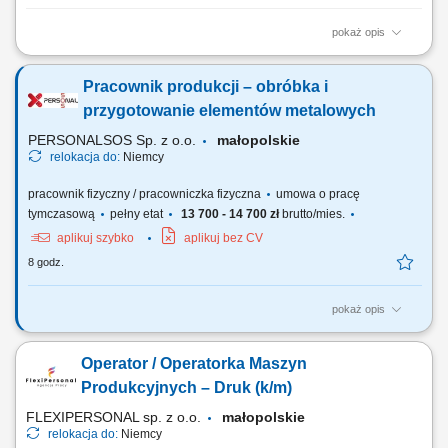
pokaż opis
Twoje obowiązki: Obsługa maszyn CNC Uruchamianie gotowych
programów obróbczych - bez programowania Mocowanie i ustawianie
Pracownik produkcji – obróbka i
detali oraz półfabrykatów w obrabiarce Nadzorowanie przebiegu
procesu obróbki CNC Zgłaszanie usterek, niezgodności jakościowych
przygotowanie elementów metalowych
oraz problemów technicznych Wymagania:...
PERSONALSOS Sp. z o.o.
małopolskie
relokacja do:
Niemcy
pracownik fizyczny / pracowniczka fizyczna
umowa o pracę
tymczasową
pełny etat
13 700 - 14 700 zł
brutto/mies.
aplikuj szybko
aplikuj bez CV
8 godz.
pokaż opis
Opis stanowiska: przygotowywanie elementów metalowych do procesu
obróbki powierzchniowej, nakładanie powłok ochronnych na elementy
Operator / Operatorka Maszyn
metalowe zgodnie z obowiązującymi standardami, szlifowanie
elementów przy użyciu szlifierki kątowej, zawieszanie elementów
Produkcyjnych – Druk (k/m)
metalowych na hakach transportowych,...
FLEXIPERSONAL sp. z o.o.
małopolskie
relokacja do:
Niemcy