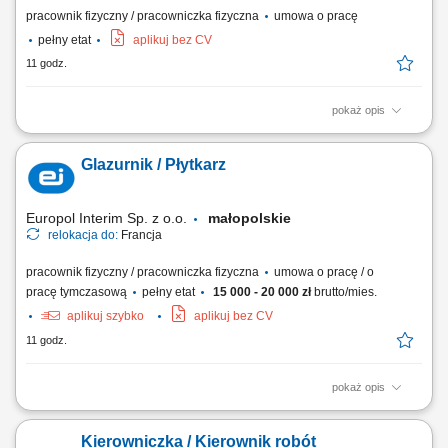
pracownik fizyczny / pracowniczka fizyczna
umowa o pracę
pełny etat
aplikuj bez CV
11 godz.
pokaż opis
Udział w produkcji prefabrykatów betonowych. Obsługa maszyn i
urządzeń wykorzystywanych w procesie produkcji. Wykonywanie prac
Glazurnik / Płytkarz
betoniarskich zgodnie z dokumentacją i wytycznymi. Pomoc przy
przygotowaniu szalunków i zbrojeń. Dbanie o jakość wykonywanej
pracy oraz przestrzeganie zasad bezpieczeństwa.
Europol Interim Sp. z o.o.
małopolskie
relokacja do:
Francja
pracownik fizyczny / pracowniczka fizyczna
umowa o pracę / o
pracę tymczasową
pełny etat
15 000 - 20 000 zł
brutto/mies.
aplikuj szybko
aplikuj bez CV
11 godz.
pokaż opis
Poszukujemy od zaraz do pracy we Francji (73200 Albertville)
glazurników i płytkarzy. Poszukujemy osób z doświadczeniem min 2 lata
Kierowniczka / Kierownik robót
w zawodzie, mile widziane posiadanie prawa jazdy, znajomość języka