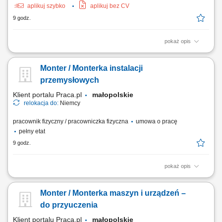
aplikuj szybko
aplikuj bez CV
9 godz.
pokaż opis
Odświeżanie i renowacja domków kempingowych na podstawie listy
zadań; Malowanie drzwi, sufitów oraz tarasów zewnętrznych; Montaż
Monter / Monterka instalacji
listew narożnych, zestawów prysznicowych oraz wymiana oświetlenia i
osprzętu elektrycznego; Układanie wykładzin podłogowych oraz
przemysłowych
linoleum; Czas pracy: 35...
Klient portalu Praca.pl
małopolskie
relokacja do:
Niemcy
pracownik fizyczny / pracowniczka fizyczna
umowa o pracę
pełny etat
9 godz.
pokaż opis
Montaż mechaniczny maszyn i urządzeń przemysłowych zgodnie z
dokumentacją techniczną. Instalacja elementów mechanicznych,
Monter / Monterka maszyn i urządzeń –
pneumatycznych, sterujących oraz czujników. Uruchamianie oraz
testowanie gotowych urządzeń. Wykonywanie prac serwisowych i
do przyuczenia
konserwacyjnych. Diagnozowanie podstawowych...
Klient portalu Praca.pl
małopolskie