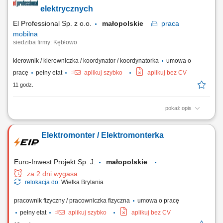
nie jest wymagana. Praca do końca roku 2026 z możliwością powrotu w
elektrycznych
2027. Wynagrodzenie:...
El Professional Sp. z o.o.
małopolskie
praca
mobilna
siedziba firmy: Kębłowo
kierownik / kierowniczka / koordynator / koordynatorka
umowa o
pracę
pełny etat
aplikuj szybko
aplikuj bez CV
11 godz.
pokaż opis
Zadania: Nadzorowanie i odbiór robót z branży elektrycznej i
energetycznej; Rozliczanie postępów prac (obmiary, przeglądy
Elektromonter / Elektromonterka
ilościowe, weryfikacja harmonogramów) Zarządzanie współpracą z
podwykonawcami i bieżąca kontrola budżetu; Prowadzenie
dokumentacji technicznej, jakościowej oraz...
Euro-Inwest Projekt Sp. J.
małopolskie
za 2 dni wygasa
relokacja do:
Wielka Brytania
pracownik fizyczny / pracowniczka fizyczna
umowa o pracę
pełny etat
aplikuj szybko
aplikuj bez CV