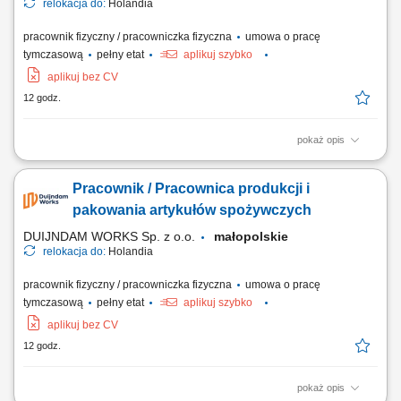
relokacja do:
Holandia
pracownik fizyczny / pracowniczka fizyczna
umowa o pracę
tymczasową
pełny etat
aplikuj szybko
aplikuj bez CV
12 godz.
pokaż opis
Zadania Weryfikacja stanu świeżości produktów i odrzucanie sztuk
niespełniających norm; Sortowanie oraz pakowanie asortymentu
Pracownik / Pracownica produkcji i
roślinnego według wytycznych klienta; Rozmieszczanie i układanie
zbiorczych opakowań oraz skrzynek z towarem; Przestrzeganie
pakowania artykułów spożywczych
przepisów sanitarnych i higienicznych...
DUIJNDAM WORKS Sp. z o.o.
małopolskie
relokacja do:
Holandia
pracownik fizyczny / pracowniczka fizyczna
umowa o pracę
tymczasową
pełny etat
aplikuj szybko
aplikuj bez CV
12 godz.
pokaż opis