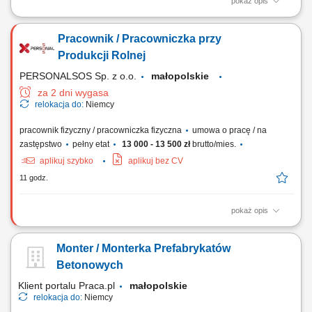
pokaż opis
Opis stanowiska Organizacja, prowadzenie i nadzór nad realizacją
robót budowlanych; Rozwiązywanie problemów technicznych
Pracownik / Pracowniczka przy
dotyczących rozwiązań konstrukcyjnych, technicznych; Prowadzenie
dokumentacji budowlanej i technicznej oraz korespondencji związanej
Produkcji Rolnej
z prowadzoną budową; Weryfikacja...
PERSONALSOS Sp. z o.o.
małopolskie
za 2 dni wygasa
relokacja do:
Niemcy
pracownik fizyczny / pracowniczka fizyczna
umowa o pracę / na
zastępstwo
pełny etat
13 000 - 13 500 zł
brutto/mies.
aplikuj szybko
aplikuj bez CV
11 godz.
pokaż opis
Zakres obowiązków: Przygotowywanie oraz rozwijanie mat
wegetacyjnych na polu. Pakowanie gotowych mat na palety.
Monter / Monterka Prefabrykatów
Workowanie nawozów. Obsługa maszyn i urządzeń rolniczych.
Betonowych
Klient portalu Praca.pl
małopolskie
relokacja do:
Niemcy