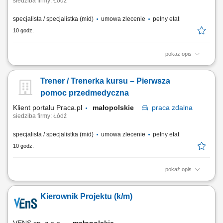
siedziba firmy: Łódź
specjalista / specjalistka (mid)
umowa zlecenie
pełny etat
10 godz.
pokaż opis
Prowadzenie kursu / szkolenia: Pierwsza pomoc pediatryczna; Czas
trwania: 6 godzin dydaktycznych; Obszar prowadzenia zajęć: cała
Trener / Trenerka kursu – Pierwsza
Polska;
pomoc przedmedyczna
Klient portalu Praca.pl
małopolskie
praca
zdalna
siedziba firmy: Łódź
specjalista / specjalistka (mid)
umowa zlecenie
pełny etat
10 godz.
pokaż opis
Prowadzenie kursu / szkolenia z zakresu - Pierwsza pomoc
przedmedyczna; Czas trwania: 8 godzin dydaktycznych; Obszar
Kierownik Projektu (k/m)
działania: cała Polska;