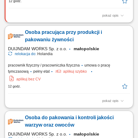
12 godz.
pokaż opis
Montaż i budowa tras oraz linii kablowych. Instalacja gniazdek,
przełączników i kompletnych instalacji elektrycznych. Montaż urządzeń
Osoba pracująca przy produkcji i
sterowania i oświetlenia. Montaż rozdzielnic i szaf sterowniczych.
pakowaniu żywności
DUIJNDAM WORKS Sp. z o.o.
małopolskie
relokacja do:
Holandia
pracownik fizyczny / pracowniczka fizyczna
umowa o pracę
tymczasową
pełny etat
aplikuj szybko
aplikuj bez CV
12 godz.
pokaż opis
Zadania Pakowanie oraz przygotowywanie artykułów spożywczych
(sałatki, dipy, przekąski) Kontrola jakości towarów na każdym etapie
Osoba do pakowania i kontroli jakości
procesu; Obsługa maszyn i urządzeń produkcyjnych; Dbanie o czystość
wokół swojego stanowiska pracy;
warzyw oraz owoców
DUIJNDAM WORKS Sp. z o.o.
małopolskie