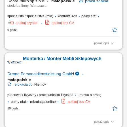
Dobre Biuro sp z o.o.
małopolskie
praca
zdalna
siedziba firmy: Warszawa
specjalista / specjalistka (mid)
kontrakt B2B
pełny etat
aplikuj szybko
aplikuj bez CV
9 godz.
pokaż opis
Twój zakres obowiązków: Telefoniczna obsługa klientów polskich;
Prowadzenie pierwszych rozmów z interesantami umawiającymi się z
Monterka / Monter Mebli Sklepowych
nami na rozmowy przez naszą stronę www; zawieranie umów z
klientami na realizację naszych usług; nadzorowanie płatności;
zbieranie niezbędnych informacji...
Dremo Personaldienstleistung GmbH
małopolskie
relokacja do:
Niemcy
pracownik fizyczny / pracowniczka fizyczna
umowa o pracę
pełny etat
rekrutacja online
aplikuj bez CV
10 godz.
pokaż opis