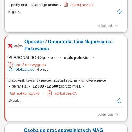
pełny etat
rekrutacja online
aplikuj bez CV
10 godz.
pokaż opis
Zakład produkcyjny specjalizujący się w stolarce drewnianej poszukuje
pracowników do produkcji i montażu okien, drzwi oraz mebli. Zakres
Operator / Operatorka Linii Napełniania i
obowiązków: Obróbka i przygotowanie elementów drewnianych do
montażu; Cięcie i szlifowanie komponentów; Montaż okien, drzwi i
Pakowania
elementów meblowych;...
PERSONALSOS Sp. z o.o.
małopolskie
za 2 dni wygasa
relokacja do:
Niemcy
pracownik fizyczny / pracowniczka fizyczna
umowa o pracę
pełny etat
12 000 - 12 500 zł
brutto/mies.
aplikuj szybko
aplikuj bez CV
10 godz.
pokaż opis
Opis stanowiska Nadzór techniczny oraz fizyczna realizacja operacji
rozładunkowych i załadunkowych specjalistycznych zbiorników oraz
Osoba do prac spawalniczych MAG
tanków przemysłowych. Prowadzenie procesu dozowania i rozlewu