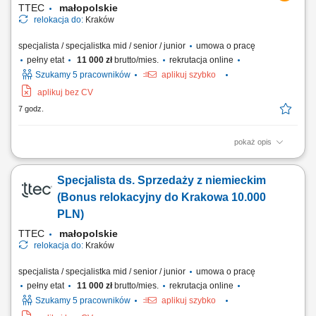
TTEC
małopolskie
relokacja do:
Kraków
specjalista / specjalistka mid / senior / junior
umowa o pracę
pełny etat
11 000 zł
brutto/mies.
rekrutacja online
Szukamy 5 pracowników
aplikuj szybko
aplikuj bez CV
7 godz.
pokaż opis
Relocate to Krakow with 10.000 PLN bonus! Your potential has a place
here with TTEC's award winning employment experience. As a Business
Specjalista ds. Sprzedaży z niemieckim
Development Representative with German-English working hybrid in
Krakow, Poland, you’ll be a part of bringing humanity to business.
(Bonus relokacyjny do Krakowa 10.000
#experienceTTEC Our employees...
PLN)
TTEC
małopolskie
relokacja do:
Kraków
specjalista / specjalistka mid / senior / junior
umowa o pracę
pełny etat
11 000 zł
brutto/mies.
rekrutacja online
Szukamy 5 pracowników
aplikuj szybko