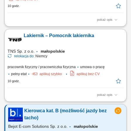
10 godz.
pokaż opis
Opis stanowiska: Prowadzenie prac przeładunkowych oraz
manewrowanie wózkami wysokiego składowania i urządzeniami
Lakiernik – Pomocnik lakiernika
czołowymi. Bezpieczny transport wewnętrzny, rozładunek dostaw oraz
lokowanie gabarytowych komponentów produkcyjnych w strefach
regałowych. Przygotowywanie towarów do wysyłki...
TNS Sp. z o.o.
małopolskie
relokacja do:
Niemcy
pracownik fizyczny / pracowniczka fizyczna
umowa o pracę
pełny etat
aplikuj szybko
aplikuj bez CV
10 godz.
pokaż opis
OPIS STANOWISKA: malowanie natryskowe pistoletem; poprawki
malarskie – kontenery na ciągniki siodłowe; prace przygotowawcze
Kierowca kat. B (możliwość jazdy bez
przed malowaniem – czyszczenie, szpachlowanie, oklejanie;
wykonywanie napraw powłok lakierniczych. WYMAGANIA:
tacho)
doświadczenie zawodowe – mile widziane; znajomość lub...
Bejot E-com Solutions Sp. z o.o.
małopolskie