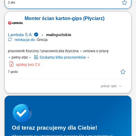
2 dni
Monter ścian karton-gips (Płyciarz)
Lambda S.A.
małopolskie
relokacja do:
Grecja
pracownik fizyczny / pracowniczka fizyczna
umowa o pracę
pełny etat
Szukamy kilku pracowników
aplikuj bez CV
7 godz.
pokaż opis
Twój zakres obowiązków: Montaż ścian, sufitów oraz innych zabudów z
płyt gipsowo-kartonowych; Wykonywanie konstrukcji pod systemy
suchej zabudowy; Szpachlowanie połączeń oraz przygotowanie
powierzchni do dalszych prac wykończeniowych; Prace przy realizacji
inwestycji – budowa...
Od teraz pracujemy dla Ciebie!