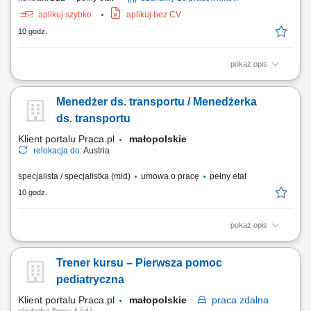
aplikuj szybko
aplikuj bez CV
10 godz.
pokaż opis
Opis stanowiska Twój dzień pracy to realizacja harmonogramu dostaw
mebli do klientów na terenie całych Niemiec. Prowadzisz auto
Menedżer ds. transportu / Menedżerka
dostawcze kat. B w obsadzie jednoosobowej, pracując w trybie bez
rejestracji czasu pracy przez tachograf. Odpowiadasz za fizyczny
ds. transportu
wydanie towaru klientowi oraz dbanie...
Klient portalu Praca.pl
małopolskie
relokacja do:
Austria
specjalista / specjalistka (mid)
umowa o pracę
pełny etat
10 godz.
pokaż opis
Codzienne dysponowanie i operacyjne realizowanie
międzynarodowych transportów po etapie planowania nadrzędnego;
Trener kursu – Pierwsza pomoc
Samodzielne porównywanie opcji transportowych i podejmowanie
ekonomicznych decyzji w bieżącej działalności; Koordynacja procesów
pediatryczna
i bezpośrednia komunikacja z klientami,...
Klient portalu Praca.pl
małopolskie
praca
zdalna