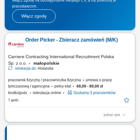
Włącz zgodę na udostępnianie swojego CV, a my polecimy je
pracodawcom.
Włącz zgodę
Order Picker - Zbieracz zamówień (M/K)
Carriere Contracting International Recruitment Polska
Sp. z o.o.
małopolskie
relokacja do:
Holandia
pracownik fizyczny / pracowniczka fizyczna
umowa o pracę
tymczasową / agencyjna
pełny etat
68,00 - 80,00 zł
brutto/godz.
rekrutacja online
Szukamy 3 pracowników
7 godz.
pokaż opis
Chcesz zacząć pracę za granicą i szukasz stabilnego zatrudnienia w
renomowanej firmie? Dołącz do zespołu magazynowego i zyskaj
konkurencyjne wynagrodzenie, bezpieczne zakwaterowanie oraz
wsparcie na każdym etapie pracy. Nawet jeśli nie masz dużego