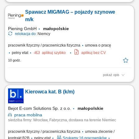
Twoje zadania: Przygotowanie do pracy Spawanie rur i blach
Stosowanie metody spawania TIG (spawanie z gazem formującym)
Spawacz MIG/MAG – pojazdy szynowe
Spawanie zgodnie z dokumentacją techniczną Kontrola jakości
elementów spawanych Próbka spawalnicza: W dniu 01.09.2026
m/k
odbędzie się próbka spawalnicza w Zabrzu. W przypadku...
Piening GmbH
małopolskie
relokacja do:
Niemcy
pracownik fizyczny / pracowniczka fizyczna
umowa o pracę
pełny etat
aplikuj szybko
aplikuj bez CV
10 godz.
pokaż opis
Twoje zadania: Przygotowanie miejsca pracy Spawanie blach o
grubości od 3 mm do 12 mm Stosowanie metody spawania MAG
Kierowca kat. B (k/m)
Spawanie zgodnie z dokumentacją techniczną Kontrola jakości
wyrobów spawanych
Bejot E-com Solutions Sp. z o.o.
małopolskie
praca
mobilna
siedziba firmy: Wrocław, Fabryczna, dostawa na terenie Niemiec
pracownik fizyczny / pracowniczka fizyczna
umowa zlecenie /
kontrakt B2B
pełny etat
Szukamy 16 pracowników