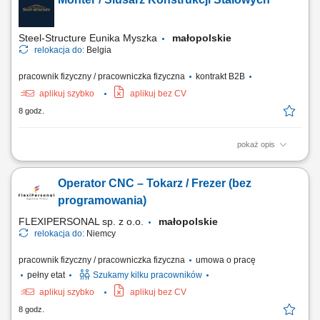
Sales Representative with German-English working hybrid in Krakow,
Poland, you’ll be a part of bringing humanity to business.
#experienceTTEC Our employees have...
Steel-Structure Eunika Myszka
małopolskie
relokacja do:
Belgia
pracownik fizyczny / pracowniczka fizyczna
kontrakt B2B
aplikuj szybko
aplikuj bez CV
8 godz.
pokaż opis
Zakres obowiązków montaż elementów konstrukcji stalowych na
podstawie rysunku technicznego, składanie i dopasowywanie
Operator CNC – Tokarz / Frezer (bez
elementów, wiercenie, cięcie oraz przygotowywanie elementów do
montażu, wykonywanie podstawowych prac ślusarskich. Praca
programowania)
obejmuje montaż m.in.: elementów mostów,...
FLEXIPERSONAL sp. z o.o.
małopolskie
relokacja do:
Niemcy
pracownik fizyczny / pracowniczka fizyczna
umowa o pracę
pełny etat
Szukamy kilku pracowników
aplikuj szybko
aplikuj bez CV
8 godz.