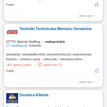
9 godz.
pokaż opis
Praca w firmie oznacza pracę w szybko rozwijającej się,
międzynarodowej firmie technologicznej. Jesteś częścią dynamicznego
Technik/ Techniczka Montażu Serwerów
środowiska, w którym liczą się innowacje i rozwój. Jasne procesy i
praca zespołowa pomagają ludziom skutecznie współpracować. Masz
wiele możliwości, by...
OTTO Special Staffing
małopolskie
relokacja do:
Holandia
specjalista / specjalistka (mid) / pracownik fizyczny / pracowniczka
fizyczna
umowa o pracę
pełny etat
rekrutacja online
aplikuj szybko
aplikuj bez CV
9 godz.
pokaż opis
Opis stanowiska: składanie i przygotowywanie serwerów oraz urządzeń
IT zgodnie z wytycznymi produkcyjnymi, wykonywanie prac
Doradca Klienta
montażowych z zachowaniem obowiązujących norm jakościowych,
realizacja planów produkcyjnych i terminowe przygotowywanie
urządzeń do wysyłki, praca z dokumentacją...