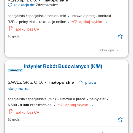
VENS sp. z o.o.
małopolskie
relokacja do:
Zdzieszowice
specjalista / specjalistka senior / mid
umowa o pracę / kontrakt
B2B
pełny etat
rekrutacja online
aplikuj szybko
aplikuj bez CV
10 godz.
pokaż opis
Zarządzanie projektem: pełnienie funkcji Kierownika Projektu i
prowadzenie inwestycji od fazy przygotowania, przez realizację, po
Inżynier Robót Budowlanych (K/M)
uruchomienie i przekazanie do użytkowania; Dokumentacja i
planowanie: opracowywanie dokumentacji, specyfikacji projektowych,
przygotowywanie harmonogramów,...
SAWEZ SP. Z O.O.
małopolskie
praca
stacjonarna
specjalista / specjalistka (mid)
umowa o pracę
pełny etat
6 500 - 8 000 zł
brutto/mies.
aplikuj szybko
aplikuj bez CV
10 godz.