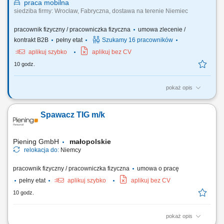
praca
mobilna
siedziba firmy: Wrocław, Fabryczna, dostawa na terenie Niemiec
pracownik fizyczny / pracowniczka fizyczna
umowa zlecenie /
kontrakt B2B
pełny etat
Szukamy 16 pracowników
aplikuj szybko
aplikuj bez CV
10 godz.
pokaż opis
Twój zakres obowiązków RYNEK – Niemcy - jazda BEZ tachografu
realizacja dostaw mebli do klientów indywidualnych na terenie
Spawacz TIG m/k
Niemiec, załadunek i rozładunek mebli, praca zgodnie z
harmonogramem oraz instrukcjami przekazywanymi przez firmę,
korzystanie z firmowej aplikacji do obsługi zleceń,...
Piening GmbH
małopolskie
relokacja do:
Niemcy
pracownik fizyczny / pracowniczka fizyczna
umowa o pracę
pełny etat
aplikuj szybko
aplikuj bez CV
10 godz.
pokaż opis