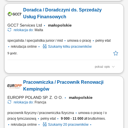
Zakres obowiązków: Telefoniczny kontakt z klientami zainteresowanymi
ofertą. Sprzedaż usług z obszaru finansów, w tym szkoleń dotyczących
Doradca / Doradczyni ds. Sprzedaży
edukacji finansowej. Budowanie długofalowych relacji z klientami oraz
pozyskiwanie nowych odbiorców dla partnerów biznesowych.
Usług Finansowych
Realizacja celów...
GCC7 Services Ltd
małopolskie
relokacja do:
Malta
specjalista / specjalistka junior / mid
umowa o pracę
pełny etat
rekrutacja online
Szukamy kilku pracowników
9 godz.
pokaż opis
Zakres obowiązków: Prowadzenie telefonicznych rozmów z klientami
zainteresowanymi ofertą. Sprzedaż usług związanych z finansami, w
Pracowniczka / Pracownik Renowacji
tym szkoleń z zakresu edukacji finansowej. Budowanie relacji z
klientami oraz pozyskiwanie nowych kontaktów dla partnerów
Kempingów
biznesowych. Realizacja celów...
EUROPP POLAND SP. Z. O O.
małopolskie
relokacja do:
Francja
pracownik fizyczny / pracowniczka fizyczna
umowa o pracę / o
pracę tymczasową
pełny etat
9 000 - 11 000 zł
brutto/mies.
rekrutacja online
Szukamy 20 pracowników