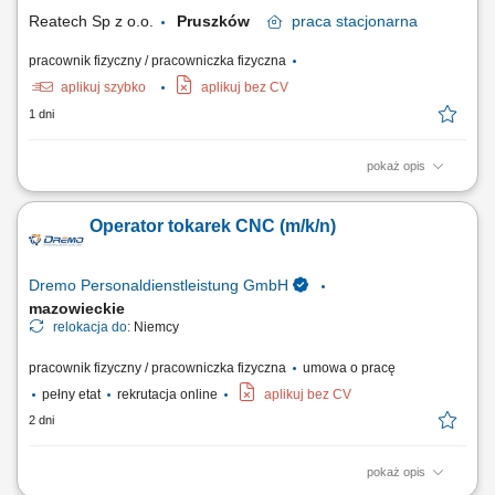
dokumentacją techniczną, współpraca z zespołem...
Reatech Sp z o.o.
Pruszków
praca
stacjonarna
pracownik fizyczny / pracowniczka fizyczna
aplikuj szybko
aplikuj bez CV
1 dni
pokaż opis
Samodzielna obsługa i nadzór nad pracą maszyn CNC (frezarki lub
tokarki). Ustawianie i kalibracja narzędzi oraz parametrów obróbki.
Operator tokarek CNC (m/k/n)
Wykonywanie detali zgodnie z rysunkiem technicznym i specyfikacją.
Kontrola jakości wyprodukowanych elementów z wykorzystaniem
narzędzi pomiarowych....
Dremo Personaldienstleistung GmbH
mazowieckie
relokacja do:
Niemcy
pracownik fizyczny / pracowniczka fizyczna
umowa o pracę
pełny etat
rekrutacja online
aplikuj bez CV
2 dni
pokaż opis