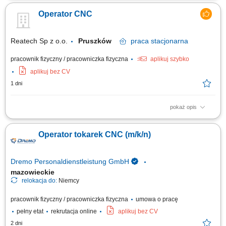
przy wykorzystaniu maszyn obróbki skrawaniem, przygotowywanie
Operator CNC
maszyn do pracy poprzez ustawianie parametrów i wymianę
oprzyrządowania, wykonywanie detali zgodnie z dokumentacją
techniczną, współpraca z zespołem...
Reatech Sp z o.o.
Pruszków
praca
stacjonarna
pracownik fizyczny / pracowniczka fizyczna
aplikuj szybko
aplikuj bez CV
1 dni
pokaż opis
Samodzielna obsługa i nadzór nad pracą maszyn CNC (frezarki lub
tokarki). Ustawianie i kalibracja narzędzi oraz parametrów obróbki.
Operator tokarek CNC (m/k/n)
Wykonywanie detali zgodnie z rysunkiem technicznym i specyfikacją.
Kontrola jakości wyprodukowanych elementów z wykorzystaniem
narzędzi pomiarowych....
Dremo Personaldienstleistung GmbH
mazowieckie
relokacja do:
Niemcy
pracownik fizyczny / pracowniczka fizyczna
umowa o pracę
pełny etat
rekrutacja online
aplikuj bez CV
2 dni