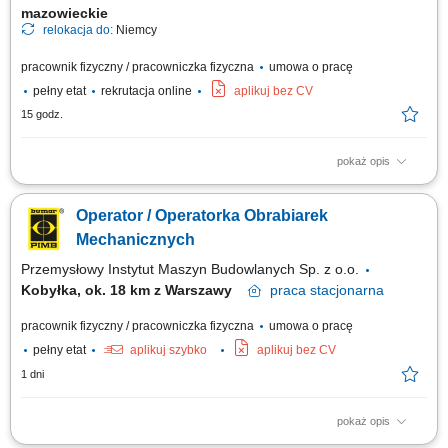
mazowieckie
relokacja do:
Niemcy
pracownik fizyczny / pracowniczka fizyczna
umowa o pracę
pełny etat
rekrutacja online
aplikuj bez CV
15 godz.
pokaż opis
Nasz klient poszerza zespół i poszukuje doświadczonych operatorów
CNC oraz programistów maszyn CNC, którzy posiadają praktyczne
Operator / Operatorka Obrabiarek
umiejętności w obsłudze i ustawianiu urządzeń CNC oraz chcą pracować
w nowoczesnym, dobrze wyposażonym środowisku produkcyjnym.
Mechanicznych
Zakres obowiązków:...
Przemysłowy Instytut Maszyn Budowlanych Sp. z o.o.
Kobyłka, ok. 18 km z Warszawy
praca
stacjonarna
pracownik fizyczny / pracowniczka fizyczna
umowa o pracę
pełny etat
aplikuj szybko
aplikuj bez CV
1 dni
pokaż opis
Zakres obowiązków: realizacja procesu produkcji elementów metalowych