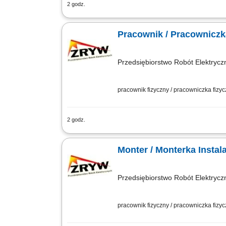
2 godz.
Opis stanowiska: Prowadzenie bieżącyc
diagnostyka, lokalizowanie przyczyn u
Pracownik / Pracowniczka
Przedsiębiorstwo Robót Elektrycz
pracownik fizyczny / pracowniczka fizy
2 godz.
Montaż instalacji elektrycznych zgodn
inwestycji.
Monter / Mo
Przedsiębiorstwo Robót Elektrycz
pracownik fizyczny / pracowniczka fizy