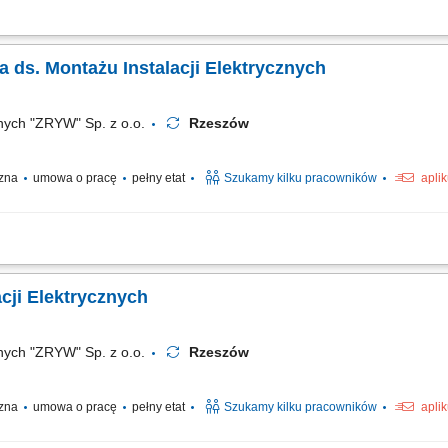
h prac serwisowych i konserwacyjnych w zakresie instalacji zasilania oraz układ
sterek i naprawa aparatury AKPiA oraz podzespołów elektrycznych. Wykonywanie p
 ds. Montażu Instalacji Elektrycznych
nych "ZRYW" Sp. z o.o.
Rzeszów
czna
umowa o pracę
pełny etat
Szukamy kilku pracowników
apli
ie z dokumentacją techniczną. Dbanie o jakość i bezpieczeństwo wykonywanych pra
nterka Instalacji Elektrycznych
nych "ZRYW" Sp. z o.o.
Rzeszów
czna
umowa o pracę
pełny etat
Szukamy kilku pracowników
apli