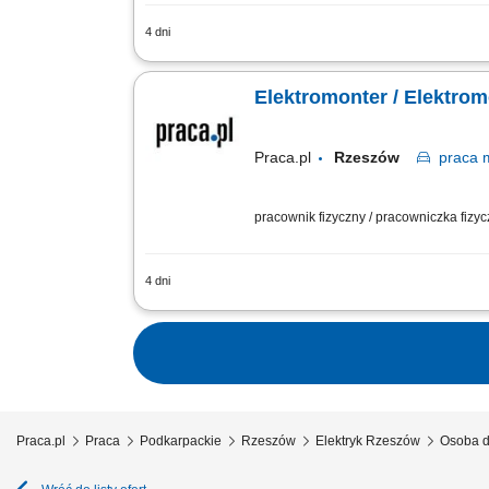
4 dni
Charakter pracy: mobilna – realizacje na
Elektromonter / Elektro
Praca.pl
Rzeszów
praca
m
pracownik fizyczny / pracowniczka fizy
4 dni
Zakres obowiązków: Realizacja prac mon
Praca.pl
Praca
Podkarpackie
Rzeszów
Elektryk Rzeszów
Osoba d