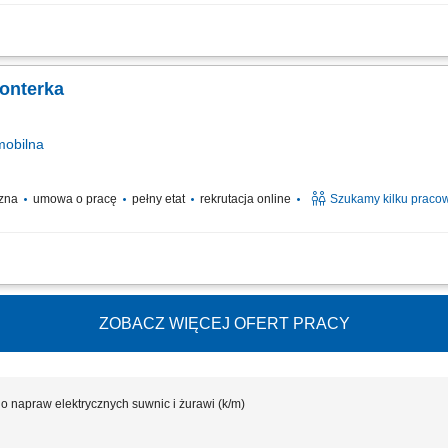
 terenie całej Polski
monterka
obilna
czna
umowa o pracę
pełny etat
rekrutacja online
Szukamy kilku praco
tażowych na stacjach elektroenergetycznych na terenie całej Polski - praca mobi
ZOBACZ WIĘCEJ OFERT PRACY
o napraw elektrycznych suwnic i żurawi (k/m)