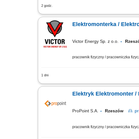
2 godz.
Montaż instalacji elektrycznych zgodn
jakość i terminowość wykonywanych pra
Elektromonterka / Elektr
Victor Energy Sp. z o.o.
Rzes
pracownik fizyczny / pracowniczka fizy
1 dni
Opis stanowiska: Praca mobilna – realiz
Elektryk Elektromonter /
ProPoint S.A.
Rzeszów
p
pracownik fizyczny / pracowniczka fizy