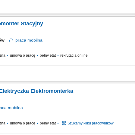
ie z dokumentacją i obowiązującymi standardami. Wykonywanie prac montażowych 
c. Przestrzeganie zasad bezpieczeństwa podczas realizacji zadań.
omonter Stacyjny
zów
praca
mobilna
czna
umowa o pracę
pełny etat
rekrutacja online
acje na terenie całej Polski
 Elektryczka Elektromonterka
raca
mobilna
czna
umowa o pracę
pełny etat
Szukamy kilku pracowników