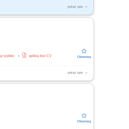
pokaż opis
elektrycznych oraz aparatury kontrolno-
ortowanie wykonywanych...
kuj szybko
aplikuj bez CV
pokaż opis