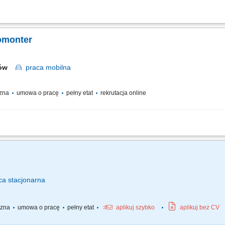
edzialna za: montaż elementów instalacji elektrycznych w branży automatyki prze
ządzeń oraz gniazd i linii produkcyjnych, analizowanie usterek i rozwiązywanie pr
romonter
zów
praca
mobilna
czna
umowa o pracę
pełny etat
rekrutacja online
 terenie całej Polski
ca
stacjonarna
yczna
umowa o pracę
pełny etat
aplikuj szybko
aplikuj bez CV