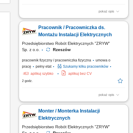
pokaż opis
Opis stanowiska: Prowadzenie bieżących prac serwisowych i
konserwacyjnych w zakresie instalacji zasilania oraz układów
Pracownik / Pracowniczka ds.
pomiarowo-kontrolnych. Szybka diagnostyka, lokalizowanie
przyczyn usterek i naprawa aparatury AKPiA oraz podzespołów
Montażu Instalacji Elektrycznych
elektrycznych. Wykonywanie planowych przeglądów...
Przedsiębiorstwo Robót Elektrycznych "ZRYW"
Sp. z o.o.
Rzeszów
pracownik fizyczny / pracowniczka fizyczna
umowa o
pracę
pełny etat
Szukamy kilku pracowników
aplikuj szybko
aplikuj bez CV
2 godz.
pokaż opis
Montaż instalacji elektrycznych zgodnie z dokumentacją
techniczną. Dbanie o jakość i bezpieczeństwo wykonywanych
Monter / Monterka Instalacji
prac. Współpraca z zespołem podczas realizacji inwestycji.
Elektrycznych
Przedsiębiorstwo Robót Elektrycznych "ZRYW"