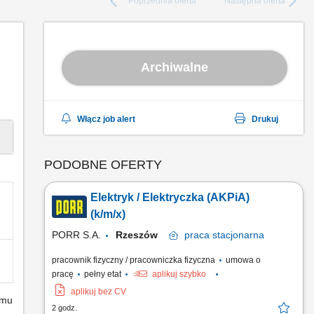
Poprzednia
oferta
Następna
oferta
Archiwalne
Włącz job alert
Drukuj
PODOBNE OFERTY
Elektryk / Elektryczka (AKPiA)
(k/m/x)
PORR S.A.
Rzeszów
praca
stacjonarna
pracownik fizyczny / pracowniczka fizyczna
umowa o
pracę
pełny etat
aplikuj szybko
aplikuj bez CV
emu
2 godz.