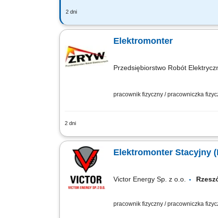
2 dni
Zadania: Wykonywanie czynności serwis
pomiarowej. Konserwacja i przeglądy o
Elektromonter
Przedsiębiorstwo Robót Elektrycz
pracownik fizyczny / pracowniczka fizy
2 dni
montaż instalacji elektrycznych
Elektromonter Stacyjny 
Victor Energy Sp. z o.o.
Rzes
pracownik fizyczny / pracowniczka fizy