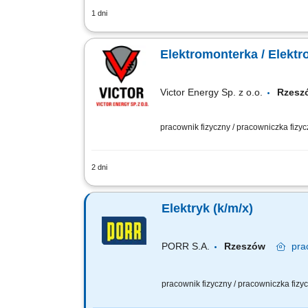
1 dni
Osoba na tym stanowisku będzie odpowi
modyfikowanie istniejących maszyn i ur
Elektromonterka / Elekt
Victor Energy Sp. z o.o.
Rzes
pracownik fizyczny / pracowniczka fizy
2 dni
Charakter pracy: mobilna – realizacje na
Elektryk (k/m/x)
PORR S.A.
Rzeszów
pra
pracownik fizyczny / pracowniczka fiz