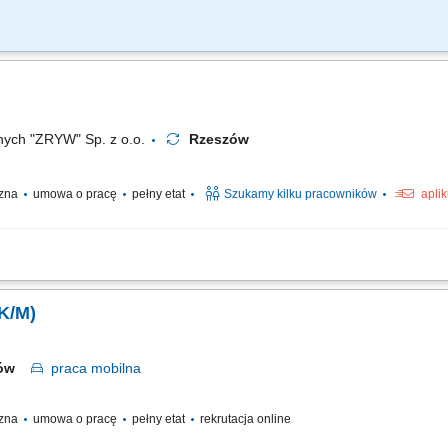
owych w obszarze elektrycznym i AKPiA. Diagnostyka i usuwanie awarii urządzeń 
kresowe instalacji elektrycznych. Współpraca z zespołem utrzymania ruchu. Rap
nych "ZRYW" Sp. z o.o.
Rzeszów
czna
umowa o pracę
pełny etat
Szukamy kilku pracowników
apli
(K/M)
zów
praca
mobilna
czna
umowa o pracę
pełny etat
rekrutacja online