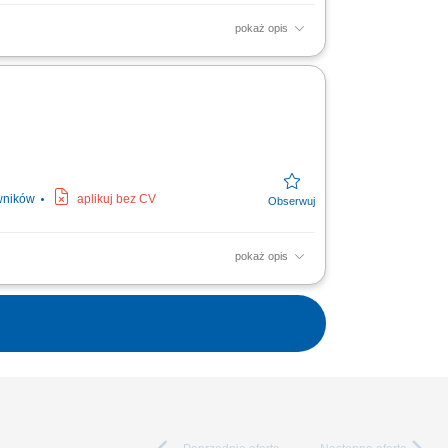
pokaż opis
wników
aplikuj bez CV
pokaż opis
lna.