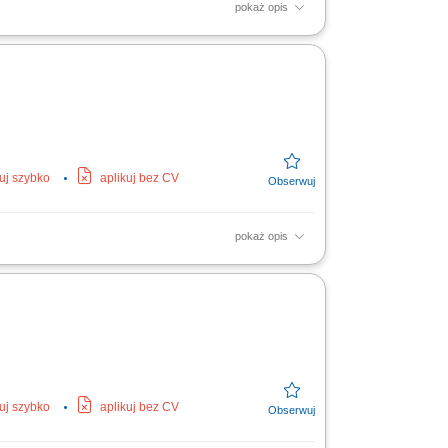
pokaż opis
ów pomiarowo-kontrolnych. Szybka
lanowych przeglądów...
kuj szybko
aplikuj bez CV
pokaż opis
c. Współpraca z zespołem podczas realizacji
kuj szybko
aplikuj bez CV