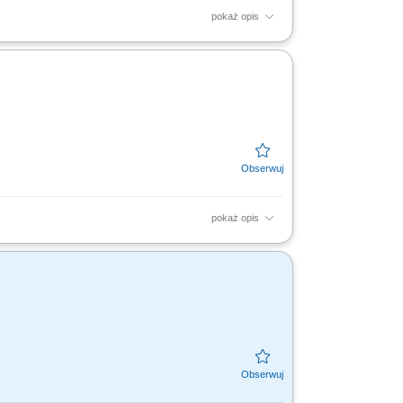
pokaż opis
mysłowej i robotyki, uruchamianie nowych i
oblemów...
pokaż opis