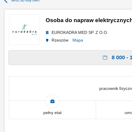
Wróć do listy ofert
Osoba do napraw elektrycznych 
EUROKADRA MED SP. Z O.O.
Rzeszów
Mapa
8 000 - 
pracownik fizyczn
pełny etat
umo