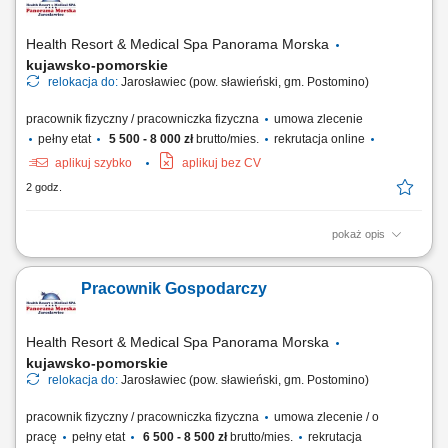
szklarniowej;
Health Resort & Medical Spa Panorama Morska
kujawsko-pomorskie
relokacja do:
Jarosławiec (pow. sławieński, gm. Postomino)
pracownik fizyczny / pracowniczka fizyczna
umowa zlecenie
pełny etat
5 500 - 8 000 zł
brutto/mies.
rekrutacja online
aplikuj szybko
aplikuj bez CV
2 godz.
pokaż opis
Zakres obowiązków: sprzątanie i przygotowywanie pokoi hotelowych,
wsparcie w obsłudze restauracji hotelowej lub pomoc w kuchni,
Pracownik Gospodarczy
wykonywanie innych zadań związanych z bieżącą obsługą hotelu.
Health Resort & Medical Spa Panorama Morska
kujawsko-pomorskie
relokacja do:
Jarosławiec (pow. sławieński, gm. Postomino)
pracownik fizyczny / pracowniczka fizyczna
umowa zlecenie / o
pracę
pełny etat
6 500 - 8 500 zł
brutto/mies.
rekrutacja