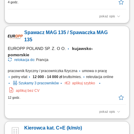
4 godz.
pokaż opis
Obsługa koparki przy pracach ziemnych; Wykonywanie wykopów pod
sieci wodno-kanalizacyjne, kablowe i inne instalacje; Współpraca z
Spawacz MAG 135 / Spawaczka MAG
brygadą budowlaną na terenie inwestycji; Kontrola stanu technicznego i
dbanie o sprzęt; Przestrzeganie norm bezpieczeństwa oraz standardów
135
jakości;
EUROPP POLAND SP. Z. O O.
kujawsko-
pomorskie
relokacja do:
Francja
pracownik fizyczny / pracowniczka fizyczna
umowa o pracę
pełny etat
12 000 - 14 000 zł
brutto/mies.
rekrutacja online
Szukamy 3 pracowników
aplikuj szybko
aplikuj bez CV
12 godz.
pokaż opis
Zakres obowiązków: spawanie słupów i wsporników wykorzystywanych
w konstrukcjach stalowych, wykonywanie spoin metodą MAG 135 na
Kierowca kat. C+E (k/m/o)
stali czarnej, praca na materiałach o grubości 5–25 mm, spawanie