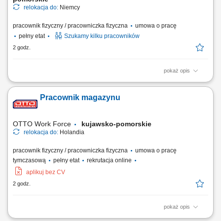
relokacja do:
Niemcy
pracownik fizyczny / pracowniczka fizyczna
umowa o pracę
pełny etat
Szukamy kilku pracowników
2 godz.
pokaż opis
Zakres obowiązków: Kompletowanie zamówień w nowoczesnym
magazynie logistycznym. Pakowanie i układanie towarów. Proste prace
Pracownik magazynu
magazynowe wspierające proces logistyczny. Praca na systemie w
języku polskim.
OTTO Work Force
kujawsko-pomorskie
relokacja do:
Holandia
pracownik fizyczny / pracowniczka fizyczna
umowa o pracę
tymczasową
pełny etat
rekrutacja online
aplikuj bez CV
2 godz.
pokaż opis
Twoje codzienne zadania Wspierasz codzienną pracę w magazynie.