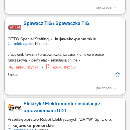
pokaż opis
Opis stanowiska: Kompleksowa obsługa klientów w zakresie produktów
ubezpieczeniowych. Rozbudowa własnego portfela oraz aktywne
Spawacz TIG / Spawaczka TIG
pozyskiwanie nowych klientów. Analiza potrzeb i przygotowywanie
indywidualnych rozwiązań ubezpieczeniowych. Budowanie pozycji
zaufanego doradcy na lokalnym rynku.
OTTO Special Staffing
kujawsko-pomorskie
relokacja do:
Holandia
pracownik fizyczny / pracowniczka fizyczna
umowa o pracę
tymczasową
pełny etat
rekrutacja online
aplikuj szybko
aplikuj bez CV
1 godz.
pokaż opis
Zakres obowiązków: Spawanie TIG konstrukcji ze stali (zbiorniki, ramy,
silosy) Praca na detalach o grubości od 1,5 do 8 mm wraz z
Elektryk / Elektromonter instalacji z
wykończeniem (szlif, polerka) Realizacja zadań na podstawie
dokumentacji technicznej 2D/3D; Kontrola jakościowa wykonanych
uprawnieniami UDT
spoin i elementów;
Przedsiębiorstwo Robót Elektrycznych "ZRYW" Sp. z o.o.
kujawsko-pomorskie