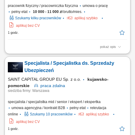
pracownik fizyczny / pracowniczka fizyczna
umowa o pracę
pełny etat
10 000 - 11 000 zł
brutto/mies.
Szukamy kilku pracowników
aplikuj szybko
aplikuj bez CV
1 godz.
pokaż opis
Zadania: Przepakowywanie towarów zgodnie z obowiązującymi
standardami; Przygotowywanie części do wysyłki; Kompletowanie
Specjalista / Specjalistka ds. Sprzedaży
zamówień magazynowych; Kontrola jakości pakowanych produktów;
Utrzymywanie porządku i czystości na stanowisku pracy; Wykonywanie
Ubezpieczeń
bieżących prac magazynowych;
SAINT CAPITAL GROUP EU Sp. z o.o.
kujawsko-
pomorskie
praca
zdalna
siedziba firmy: Warszawa
specjalista / specjalistka mid / senior / ekspert / ekspertka
umowa agencyjna / kontrakt B2B
pełny etat
rekrutacja
online
Szukamy 10 pracowników
aplikuj szybko
aplikuj bez CV
1 godz.