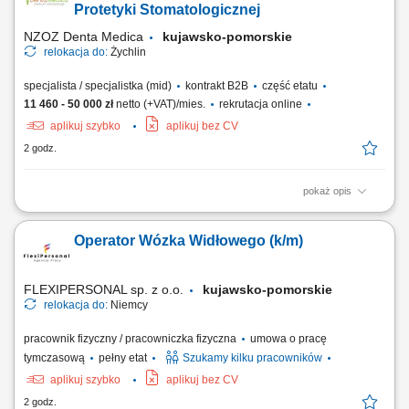
schematy elektryczne; konfigurować urządzenia oraz systemy
Protetyki Stomatologicznej
sterowania; prowadzić...
NZOZ Denta Medica
kujawsko-pomorskie
relokacja do:
Żychlin
specjalista / specjalistka (mid)
kontrakt B2B
część etatu
11 460 - 50 000 zł
netto (+VAT)/mies.
rekrutacja online
aplikuj szybko
aplikuj bez CV
2 godz.
pokaż opis
Zadania: Udzielanie świadczeń stomatologicznych w ramach Poradni
Protetyki Stomatologicznej;
Operator Wózka Widłowego (k/m)
FLEXIPERSONAL sp. z o.o.
kujawsko-pomorskie
relokacja do:
Niemcy
pracownik fizyczny / pracowniczka fizyczna
umowa o pracę
tymczasową
pełny etat
Szukamy kilku pracowników
aplikuj szybko
aplikuj bez CV
2 godz.