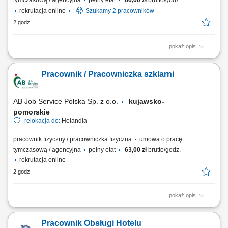
tymczasową / agencyjna
pełny etat
66,00 zł
brutto/godz.
rekrutacja online
Szukamy 2 pracowników
2 godz.
pokaż opis
Zakres obowiązków: Zwijanie wrapów i przygotowanie dań kuchni
azjatyckiej, indyjskiej i surinamskiej; Pakowanie gotowych potraw oraz
Pracownik / Pracowniczka szklarni
przekąsek do pojemników; Pomocnicze prace produkcyjne na hali;
AB Job Service Polska Sp. z o.o.
kujawsko-
pomorskie
relokacja do:
Holandia
pracownik fizyczny / pracowniczka fizyczna
umowa o pracę
tymczasową / agencyjna
pełny etat
63,00 zł
brutto/godz.
rekrutacja online
2 godz.
pokaż opis
Zakres obowiązków: Sadzenie, zbiór oraz sortowanie roślin ozdobnych,
kwiatów i cebulek; Przygotowywanie towaru do wysyłki do klientów z
Pracownik Obsługi Hotelu
całego świata; Prace pielęgnacyjne i porządkowe w przestrzeni