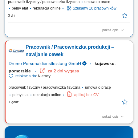
pracownik fizyczny / pracowniczka fizyczna
umowa o pracę
pełny etat
rekrutacja online
Szukamy 10 pracowników
3 dni
pokaż opis
Zakres obowiązków Czyszczenie szalunku po rozformowaniu, Włożenie
zbrojenia do szalunku, Mocowanie akcesoriów - jeśli takie będą, Pomoc
Pracownik / Pracowniczka produkcji –
przy betonowaniu - wibrowanie, ściągnięcie beton.
nawijanie cewek
Dremo Personaldienstleistung GmbH
kujawsko-
pomorskie
za 2 dni wygasa
relokacja do:
Niemcy
pracownik fizyczny / pracowniczka fizyczna
umowa o pracę
pełny etat
rekrutacja online
aplikuj bez CV
1 godz.
pokaż opis
Chcesz zostać częścią dynamicznego i innowacyjnego zespołu? W
takim razie nasza oferta jest dla Ciebie idealna! Nasz klient to
renomowany producent transformatorów średniego, niskiego i