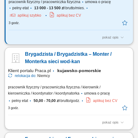
pracownik fizyczny / pracowniczka fizyczna
umowa o pracę
pełny etat
13 000 - 13 500 zł
brutto/mies.
aplikuj szybko
aplikuj bez CV
3 godz.
pokaż opis
Zakres obowiązków: montaż i demontaż rurociągów oraz instalacji
przemysłowych; montaż nowych instalacji technologicznych;
Brygadzista / Brygadzistka – Monter /
konserwacja oraz naprawa maszyn i urządzeń; wykonywanie drobnych
modyfikacji instalacji; montaż armatury, zaworów i elementów instalacji;
Monterka sieci wod-kan
prace ślusarskie i...
Klient portalu Praca.pl
kujawsko-pomorskie
relokacja do:
Niemcy
pracownik fizyczny / pracowniczka fizyczna / kierownik /
kierowniczka / koordynator / koordynatorka
umowa o pracę
pełny etat
50,00 - 70,00 zł
brutto/godz.
aplikuj bez CV
3 godz.
pokaż opis
Budowa i montaż zewnętrznych sieci wodno-kanalizacyjnych;
Organizacja i koordynacja pracy brygady; Praca na podstawie