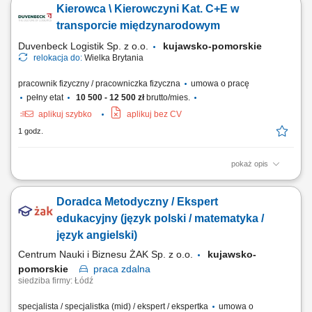
Kierowca \ Kierowczyni Kat. C+E w
doświadczenie w obsłudze i serwisowaniu maszyn do produkcji
seryjnej (montaż, test, pakowanie) Mile widziane będzie doświadczenie
transporcie międzynarodowym
w zakresie obsługi robotów...
Duvenbeck Logistik Sp. z o.o.
kujawsko-pomorskie
relokacja do:
Wielka Brytania
pracownik fizyczny / pracowniczka fizyczna
umowa o pracę
pełny etat
10 500 - 12 500 zł
brutto/mies.
aplikuj szybko
aplikuj bez CV
1 godz.
pokaż opis
Zarobki (10 500 -12 500 brutto) Twój zakres obowiązków:
Przestrzeganie terminowości realizowanych tras; Dbanie o stan
Doradca Metodyczny / Ekspert
techniczny pojazdu i zgłaszanie ewentualnych awarii; Odpowiednie
zabezpieczenie przewożonego towaru; Przestrzeganie obowiązujących
edukacyjny (język polski / matematyka /
przepisów, w tym czasu pracy Kierowcy;...
język angielski)
Centrum Nauki i Biznesu ŻAK Sp. z o.o.
kujawsko-
pomorskie
praca
zdalna
siedziba firmy: Łódź
specjalista / specjalistka (mid) / ekspert / ekspertka
umowa o