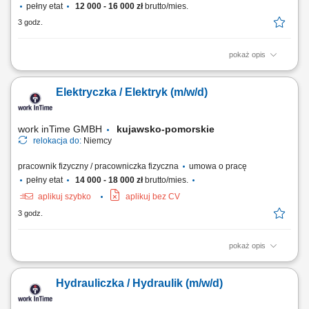
pełny etat
12 000 - 16 000 zł
brutto/mies.
3 godz.
pokaż opis
To potrafisz: Spawanie metodą MAG (135) i/lub WIG (141) elementów
oraz konstrukcji stalowych i ze stali nierdzewnej. Wykonywanie prac
Elektryczka / Elektryk (m/w/d)
spawalniczych zgodnie z dokumentacją techniczną, rysunkiem
konstrukcyjnym oraz instrukcjami spawania. Przygotowywanie,
ustawianie, sczepianie i spawanie...
work inTime GMBH
kujawsko-pomorskie
relokacja do:
Niemcy
pracownik fizyczny / pracowniczka fizyczna
umowa o pracę
pełny etat
14 000 - 18 000 zł
brutto/mies.
aplikuj szybko
aplikuj bez CV
3 godz.
pokaż opis
Zakres obowiązków: Montaż instalacji elektrycznych w budynkach
mieszkalnych i biurowych. Prowadzenie nowych przewodów oraz
Hydrauliczka / Hydraulik (m/w/d)
wymiana istniejących instalacji. Montaż i podłączanie szaf
sterowniczych. Wykonywanie prostych prac montażowych. Współpraca