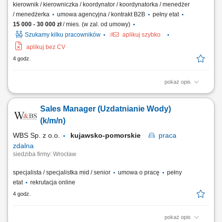
kierownik / kierowniczka / koordynator / koordynatorka / menedżer
/ menedżerka
umowa agencyjna / kontrakt B2B
pełny etat
15 000 - 30 000 zł
/ mies. (w zal. od umowy)
Szukamy kilku pracowników
aplikuj szybko
aplikuj bez CV
4 godz.
pokaż opis
Zakres działania prowadzenie własnej działalności w modelu
franczyzowym pod marką agencji marketingowej; aktywne
Sales Manager (Uzdatnianie Wody)
pozyskiwanie oraz obsługa klientów biznesowych; sprzedaż usług
marketingu internetowego (strony WWW, sklepy internetowe, social
(k/m/n)
media, SEO/SEM, wideo reklamowe) oraz usług...
WBS Sp. z o.o.
kujawsko-pomorskie
praca
zdalna
siedziba firmy: Wrocław
specjalista / specjalistka mid / senior
umowa o pracę
pełny
etat
rekrutacja online
4 godz.
pokaż opis