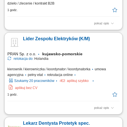
dzieło / zlecenie / kontrakt B2B
1 godz.
pokaż opis
Miejsce pracy: Online Szukamy metodyka/eksperta z doświadczeniem
dydaktycznym w nauczaniu w szkole podstawowej (j. polski,
Lider Zespołu Elektryków (K/M)
matematyka, j. angielski) do konsultacji w zakresie oceny i rozwoju
produktu edukacyjnego online. Osoba będzie współpracować przy
opracowaniu ścieżek nauczania, mapowaniu...
PRAN Sp. z o.o.
kujawsko-pomorskie
relokacja do:
Holandia
kierownik / kierowniczka / koordynator / koordynatorka
umowa
agencyjna
pełny etat
rekrutacja online
Szukamy 20 pracowników
aplikuj szybko
aplikuj bez CV
1 godz.
pokaż opis
Zakres obowiązków planować i koordynować pracę zespołu elektryków;
montować i serwisować instalacje elektryczne oraz szafy sterownicze;
Lekarz Dentysta Protetyk spec.
diagnozować oraz usuwać awarie; czytać dokumentację techniczną i