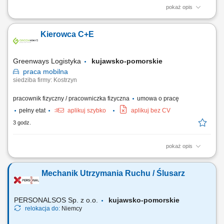
pokaż opis
Zakres obowiązków: Wykonywanie prac spawalniczych jedną lub
kilkoma z metod: 111 (elektroda), 311 (autogen), 131 (MIG), 135 (MAG)
Kierowca C+E
lub 141 (TIG/WIG). Obróbka materiałów przed i po spawaniu. Docinanie
oraz szlifowanie elementów. Wykonywanie podstawowych prac
ślusarskich. Dbanie o jakość...
Greenways Logistyka
kujawsko-pomorskie
praca
mobilna
siedziba firmy: Kostrzyn
pracownik fizyczny / pracowniczka fizyczna
umowa o pracę
pełny etat
aplikuj szybko
aplikuj bez CV
3 godz.
pokaż opis
Szukasz przewidywalnego systemu pracy, stałego wynagrodzenia i
przypisanego samochodu? Dołącz do GreenWays Logistyka jako
Mechanik Utrzymania Ruchu / Ślusarz
kierowca międzynarodowy C+E i realizuj transporty na terenie Europy
Zachodniej. Stałe wynagrodzenie i jasne zasady premii W systemie 11
dni w trasie / 3 dni w domu oferujemy...
PERSONALSOS Sp. z o.o.
kujawsko-pomorskie
relokacja do:
Niemcy