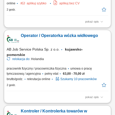
online
aplikuj szybko
aplikuj bez CV
2 godz.
pokaż opis
Zakres obowiązków: dbanie o ogólny porządek na terenie Resortu
(tereny zewnętrzne oraz pomieszczenia gospodarcze), koszenie trawy,
Operator / Operatorka wózka widłowego
pielęgnacja zieleni, podlewanie roślin, opróżnianie koszy, utrzymanie
czystości ciągów komunikacyjnych (chodników, alejek), drobne prace
konserwacyjne i...
AB Job Service Polska Sp. z o.o.
kujawsko-
pomorskie
relokacja do:
Holandia
pracownik fizyczny / pracowniczka fizyczna
umowa o pracę
tymczasową / agencyjna
pełny etat
63,00 - 70,00 zł
brutto/godz.
rekrutacja online
Szukamy 10 pracowników
2 godz.
pokaż opis
Zadania na stanowisku: Kompletowanie zamówień wózkiem widłowym
z długimi widłami (obsługa 2 palet jednocześnie) Układanie palet w
Kontroler / Kontrolerka towarów w
stosy do wysokości 8 metrów (poziom 3 palet) Przygotowywanie towaru