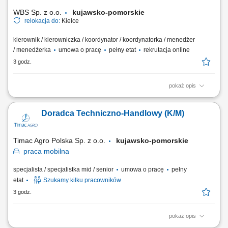
WBS Sp. z o.o.
kujawsko-pomorskie
relokacja do:
Kielce
kierownik / kierowniczka / koordynator / koordynatorka / menedżer
/ menedżerka
umowa o pracę
pełny etat
rekrutacja online
3 godz.
pokaż opis
Miejsce pracy: praca stacjonarna Kielce Opis stanowiska pracy /
zadania: Zarządzanie bieżącym funkcjonowaniem kompleksu
Doradca Techniczno-Handlowy (K/M)
turystycznego oraz organizacją pracy zespołu. Koordynowanie pracy
działów: rezerwacji, obsługi ruchu turystycznego, utrzymania obiektu
oraz punktów sprzedaży. Zapewnienie...
Timac Agro Polska Sp. z o.o.
kujawsko-pomorskie
praca
mobilna
specjalista / specjalistka mid / senior
umowa o pracę
pełny
etat
Szukamy kilku pracowników
3 godz.
pokaż opis
Teren pracy: 2-3 powiaty Twój zakres obowiązków: Odwiedzasz