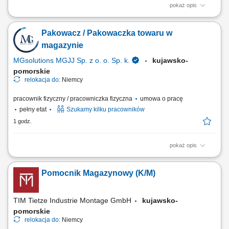
pokaż opis
Poszukujemy Konsultantów ds. Żywienia w kilku lokalizacjach w Polsce.
Zakres obowiązków: Sprzedaż dodatków paszowych dla bydła na
Pakowacz / Pakowaczka towaru w
powierzonym terenie. Pozyskiwanie nowych klientów oraz rozwijanie
współpracy z obecnymi partnerami. Budowanie długofalowych relacji z
magazynie
hodowcami i...
MGsolutions MGJJ Sp. z o. o. Sp. k.
kujawsko-
pomorskie
relokacja do:
Niemcy
pracownik fizyczny / pracowniczka fizyczna
umowa o pracę
pełny etat
Szukamy kilku pracowników
1 godz.
pokaż opis
Opis stanowiska Proste prace przy pakowaniu towaru niewymagające
doświadczenia i znajomości języka; Układanie produktów; Inne prace
Pomocnik Magazynowy (K/M)
pomocnicze;
TIM Tietze Industrie Montage GmbH
kujawsko-
pomorskie
relokacja do:
Niemcy