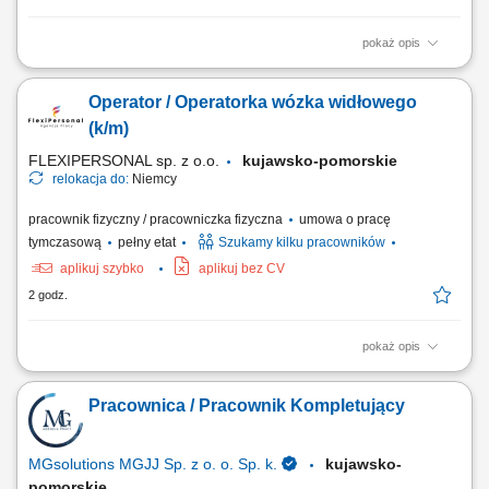
pokaż opis
Twoje zadania: Obsługa wózka widłowego oraz transport towarów na
terenie magazynu; Załadunek i rozładunek samochodów ciężarowych;
Operator / Operatorka wózka widłowego
Kompletowanie i przygotowywanie zamówień do wysyłki;
Rozmieszczanie towarów oraz obsługa magazynu wysokiego
(k/m)
składowania; Czego oczekujemy? Doświadczenia w...
FLEXIPERSONAL sp. z o.o.
kujawsko-pomorskie
relokacja do:
Niemcy
pracownik fizyczny / pracowniczka fizyczna
umowa o pracę
tymczasową
pełny etat
Szukamy kilku pracowników
aplikuj szybko
aplikuj bez CV
2 godz.
pokaż opis
Opis stanowiska Przemieszczanie komponentów oraz wyrobów
gotowych w przestrzeni magazynu wysokiego składowania;
Pracownica / Pracownik Kompletujący
Prowadzenie prac przeładunkowych przy dostawach i wysyłkach
towarowych; Skanowanie, weryfikacja i przygotowywanie pakietów
wysyłkowych zgodnie ze specyfikacją; Optymalne...
MGsolutions MGJJ Sp. z o. o. Sp. k.
kujawsko-
pomorskie