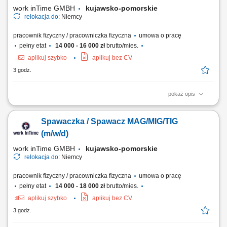
z polsko-niemieckim zespołem na miejscu.
work inTime GMBH
kujawsko-pomorskie
relokacja do:
Niemcy
pracownik fizyczny / pracowniczka fizyczna
umowa o pracę
pełny etat
14 000 - 16 000 zł
brutto/mies.
aplikuj szybko
aplikuj bez CV
3 godz.
pokaż opis
Zakres obowiązków: Montaż instalacji wodno-kanalizacyjnych i
grzewczych w budynkach mieszkalnych oraz biurowych. Wykonywanie
Spawaczka / Spawacz MAG/MIG/TIG
nowych instalacji oraz modernizacja istniejących systemów. Montaż
armatury sanitarnej, w tym umywalek, pryszniców, wanien i toalet.
(m/w/d)
Wykonywanie prostych prac...
work inTime GMBH
kujawsko-pomorskie
relokacja do:
Niemcy
pracownik fizyczny / pracowniczka fizyczna
umowa o pracę
pełny etat
14 000 - 18 000 zł
brutto/mies.
aplikuj szybko
aplikuj bez CV
3 godz.