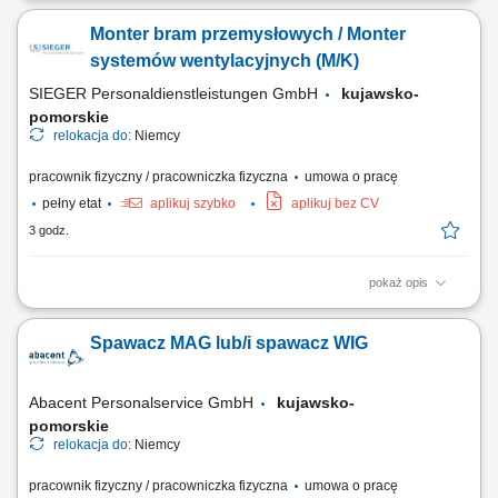
gospodarstwa rolne i budujesz partnerskie relacje z rolnikami,
Monter bram przemysłowych / Monter
Analizujesz kondycję upraw i dobrostan zwierząt, aby proponować
skuteczne rozwiązania, Udzielasz wsparcia technicznego i doradztwa w
systemów wentylacyjnych (M/K)
codziennych wyzwaniach, Realizujesz...
SIEGER Personaldienstleistungen GmbH
kujawsko-
pomorskie
relokacja do:
Niemcy
pracownik fizyczny / pracowniczka fizyczna
umowa o pracę
pełny etat
aplikuj szybko
aplikuj bez CV
3 godz.
pokaż opis
Zakres obowiązków montaż bram przemysłowych, montaż systemów
wentylacyjnych, prace ślusarskie i montażowe, obsługa elektronarzędzi,
Spawacz MAG lub/i spawacz WIG
praca zgodnie z dokumentacją techniczną, dbanie o jakość wykonania i
porządek na miejscu pracy.
Abacent Personalservice GmbH
kujawsko-
pomorskie
relokacja do:
Niemcy
pracownik fizyczny / pracowniczka fizyczna
umowa o pracę