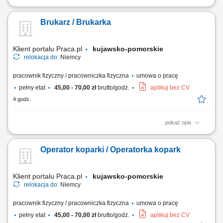
Opis stanowiska pracy/zadania: Aktywne pozyskiwanie nowych klientów
i rozwijanie sieci partnerów. Utrzymywanie stałego kontaktu z obecnymi
Brukarz / Brukarka
klientami oraz zapewnianie im bieżącego wsparcia. Prowadzenie
negocjacji handlowych oraz przygotowywanie ofert dopasowanych do
potrzeb klientów i celów...
Klient portalu Praca.pl
kujawsko-pomorskie
relokacja do:
Niemcy
pracownik fizyczny / pracowniczka fizyczna
umowa o pracę
pełny etat
45,00 - 70,00 zł
brutto/godz.
aplikuj bez CV
4 godz.
pokaż opis
Układanie kostki granitowej, betonowej oraz kamienia naturalnego;
Montaż krawężników i obrzeży; Przygotowywanie podbudowy pod
Operator koparki / Operatorka kopark
nawierzchnie; Dbanie o jakość, estetykę i precyzję wykonania;
Przestrzeganie zasad BHP i standardów budowlanych;
Klient portalu Praca.pl
kujawsko-pomorskie
relokacja do:
Niemcy
pracownik fizyczny / pracowniczka fizyczna
umowa o pracę
pełny etat
45,00 - 70,00 zł
brutto/godz.
aplikuj bez CV