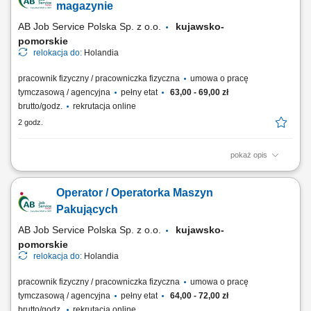
do wysyłki w wyznaczonych strefach magazynowych; Bezinwazyjny
magazynie
przewóz asortymentu z...
AB Job Service Polska Sp. z o.o.
kujawsko-
pomorskie
relokacja do:
Holandia
pracownik fizyczny / pracowniczka fizyczna
umowa o pracę
tymczasową / agencyjna
pełny etat
63,00 - 69,00 zł
brutto/godz.
rekrutacja online
2 godz.
pokaż opis
Zadania na stanowisku: Weryfikacja ilościowa i jakościowa towarów
przed załadunkiem do kontenerów; Wprowadzanie danych do
Operator / Operatorka Maszyn
programu magazynowego oraz arkuszy Excel; Składanie zamówień na
brakujące artykuły niespożywcze; Kontrola jakościowa oraz ilościowa
Pakujących
palet; Optymalizacja ułożenia...
AB Job Service Polska Sp. z o.o.
kujawsko-
pomorskie
relokacja do:
Holandia
pracownik fizyczny / pracowniczka fizyczna
umowa o pracę
tymczasową / agencyjna
pełny etat
64,00 - 72,00 zł
brutto/godz.
rekrutacja online