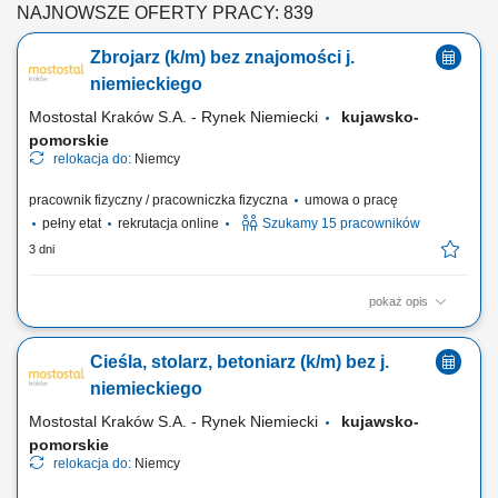
NAJNOWSZE OFERTY PRACY: 839
Zbrojarz (k/m) bez znajomości j.
niemieckiego
Mostostal Kraków S.A. - Rynek Niemiecki
kujawsko-
pomorskie
relokacja do:
Niemcy
pracownik fizyczny / pracowniczka fizyczna
umowa o pracę
pełny etat
rekrutacja online
Szukamy 15 pracowników
3 dni
pokaż opis
Zakres obowiązków Wiązanie zbrojenia cęgami;
Cieśla, stolarz, betoniarz (k/m) bez j.
niemieckiego
Mostostal Kraków S.A. - Rynek Niemiecki
kujawsko-
pomorskie
relokacja do:
Niemcy