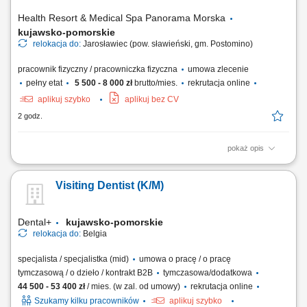
Health Resort & Medical Spa Panorama Morska
kujawsko-pomorskie
relokacja do:
Jarosławiec (pow. sławieński, gm. Postomino)
pracownik fizyczny / pracowniczka fizyczna
umowa zlecenie
pełny etat
5 500 - 8 000 zł
brutto/mies.
rekrutacja online
aplikuj szybko
aplikuj bez CV
2 godz.
pokaż opis
Zakres obowiązków: obsługa klientów w punktach sprzedaży
gastronomicznej obiektu oraz w trakcie bankietów i cateringów
Visiting Dentist (K/M)
zewnętrznych; zapewnienie wysokiej jakości obsługi kelnerskiej i
barmańskiej; przestrzeganie przepisów i procedur obowiązujących w
poszczególnych punktach sprzedaży...
Dental+
kujawsko-pomorskie
relokacja do:
Belgia
specjalista / specjalistka (mid)
umowa o pracę / o pracę
tymczasową / o dzieło / kontrakt B2B
tymczasowa/dodatkowa
44 500 - 53 400 zł
/ mies. (w zal. od umowy)
rekrutacja online
Szukamy kilku pracowników
aplikuj szybko