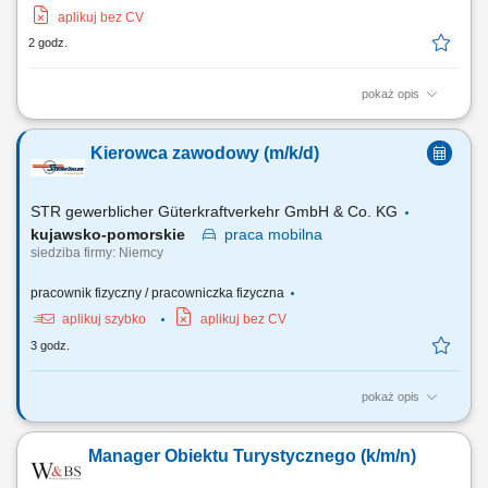
aplikuj bez CV
2 godz.
pokaż opis
Work as an independent freelance dentist within a mobile dental team;
Mainly treat patients with substantial and often complex dental care
Kierowca zawodowy (m/k/d)
needs; Assist with the practical organisation of the mobile dental unit;
STR gewerblicher Güterkraftverkehr GmbH & Co. KG
kujawsko-pomorskie
praca
mobilna
siedziba firmy: Niemcy
pracownik fizyczny / pracowniczka fizyczna
aplikuj szybko
aplikuj bez CV
3 godz.
pokaż opis
Twoje obowiązki Przeprowadzanie załadunku i rozładunku;
Przetwarzanie dokumentów transportowych; Czyszczenie naczep
Manager Obiektu Turystycznego (k/m/n)
(silos/cysterna) Utrzymanie pojazdu wewnątrz i na zewnątrz;