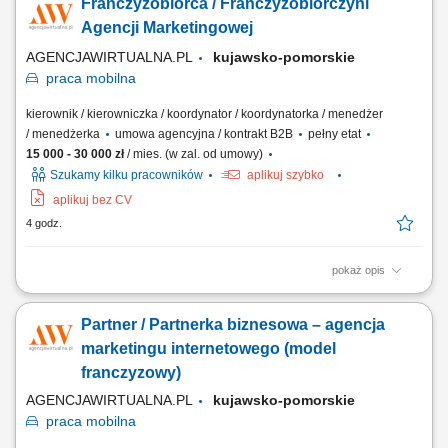
Franczyzobiorca / Franczyzobiorczyni
dokumentacji technicznej i rysunków; Obsługa niwelatora optycznego
oraz laserowego; Dbanie o jakość i terminowość realizowanych prac;
Agencji Marketingowej
AGENCJAWIRTUALNA.PL
kujawsko-pomorskie
praca
mobilna
kierownik / kierowniczka / koordynator / koordynatorka / menedżer
/ menedżerka
umowa agencyjna / kontrakt B2B
pełny etat
15 000 - 30 000 zł
/ mies. (w zal. od umowy)
Szukamy kilku pracowników
aplikuj szybko
aplikuj bez CV
4 godz.
pokaż opis
Twój Zakres Działania: Prowadzenie własnej działalności gospodarczej
pod marką Agencjawirtualna.pl. Aktywne pozyskiwanie i kompleksowa
Partner / Partnerka biznesowa – agencja
obsługa klientów biznesowych. Zarządzanie sprzedażą usług
marketingu internetowego (strony WWW, sklepy internetowe, Social
marketingu internetowego (model
Media, SEO/SEM, filmy...
franczyzowy)
AGENCJAWIRTUALNA.PL
kujawsko-pomorskie
praca
mobilna