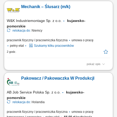
Będziesz kompletować produkty ręcznie lub metodą voice picking.
Mechanik – Ślusarz (m/k)
Ostrożnie załaduj i rozładuj ciężarówki. Umieść przedmioty we
właściwym miejscu. Prowadź EPT lub inny wózek elektryczny. Przygotuj
towar do wysyłki. Pomoc...
W&K Industriemontage Sp. z o.o.
kujawsko-
pomorskie
relokacja do:
Niemcy
pracownik fizyczny / pracowniczka fizyczna
umowa o pracę
pełny etat
Szukamy kilku pracowników
2 godz.
pokaż opis
Miejsce pracy: wszystkie kraje europejskie (system rotacyjny) Twoje
zadania: montaż mechaniczny maszyn
Pakowacz / Pakowaczka W ProdukcjI
specjalistycznych/przemysłowych na podstawie rysunku technicznego,
montaż budowanych konstrukcji maszyn i urządzeń, serwis
mechaniczny oraz testowanie maszyn i urządzeń, tworzenie...
AB Job Service Polska Sp. z o.o.
kujawsko-
pomorskie
relokacja do:
Holandia
pracownik fizyczny / pracowniczka fizyczna
umowa o pracę