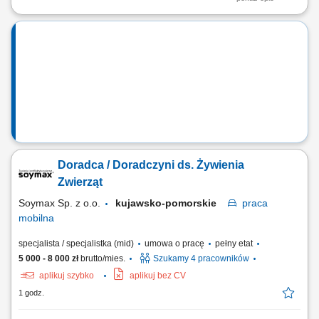
Twoje zadania: obsługa maszyn produkcyjnych oraz urządzeń do
nawijania, wykonywanie prac związanych z nawijaniem cewek, kontrola
jakości powierzchni i elementów produkcyjnych, korzystanie z narzędzi
pomiarowych, dbanie o prawidłowy przebieg procesu produkcyjnego.
Doradca / Doradczyni ds. Żywienia
Zwierząt
Soymax Sp. z o.o.
kujawsko-pomorskie
praca
mobilna
specjalista / specjalistka (mid)
umowa o pracę
pełny etat
5 000 - 8 000 zł
brutto/mies.
Szukamy 4 pracowników
aplikuj szybko
aplikuj bez CV
1 godz.