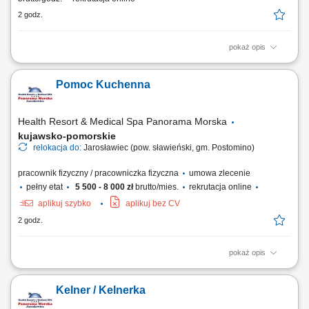
2 godz.
pokaż opis
Zadania na stanowisku: Obsługa maszyn oraz monitorowanie pracy
nowoczesnej linii pakującej; Pakowanie mokrej karmy dla psów i kotów
Pomoc Kuchenna
zgodnie z normami; Kontrola jakości, wagi oraz prawidłowości
etykietowania opakowań; Rejestracja danych w systemie i prowadzenie
dokumentacji produkcyjnej;...
Health Resort & Medical Spa Panorama Morska
kujawsko-pomorskie
relokacja do:
Jarosławiec (pow. sławieński, gm. Postomino)
pracownik fizyczny / pracowniczka fizyczna
umowa zlecenie
pełny etat
5 500 - 8 000 zł
brutto/mies.
rekrutacja online
aplikuj szybko
aplikuj bez CV
2 godz.
pokaż opis
Zakres obowiązków: pomoc w przygotowywaniu posiłków;
przestrzeganie systemu HACCP; dbanie o czystość i higienę pracy;
Kelner / Kelnerka
zmywanie naczyń;