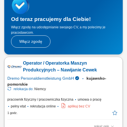
wysokiego napięcia, szyn prądowych, elementów z żywicą epoksydową
oraz elektronicznych...
Od teraz pracujemy dla Ciebie!
Włącz zgodę na udostępnianie swojego CV, a my polecimy je
pracodawcom.
Włącz zgodę
Operator / Operatorka Maszyn
Produkcyjnych – Nawijanie Cewek
Dremo Personaldienstleistung GmbH
kujawsko-
pomorskie
relokacja do:
Niemcy
pracownik fizyczny / pracowniczka fizyczna
umowa o pracę
pełny etat
rekrutacja online
aplikuj bez CV
1 godz.
pokaż opis