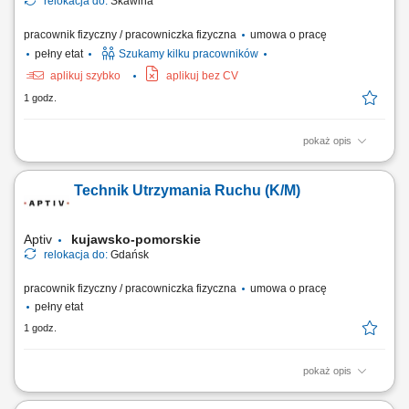
relokacja do:
Skawina
pracownik fizyczny / pracowniczka fizyczna
umowa o pracę
pełny etat
Szukamy kilku pracowników
aplikuj szybko
aplikuj bez CV
1 godz.
pokaż opis
Montaż i podłączanie instalacji elektrycznych zgodnie z dokumentacją
techniczną. Dbanie o jakość i bezpieczeństwo wykonywanych prac.
Technik Utrzymania Ruchu (K/M)
Współpraca z zespołem na etapie realizacji inwestycji.
Aptiv
kujawsko-pomorskie
relokacja do:
Gdańsk
pracownik fizyczny / pracowniczka fizyczna
umowa o pracę
pełny etat
1 godz.
pokaż opis
Miejsce pracy: Gdańsk Wymagania: Wykształcenie techniczne.
Gotowość do pracy w systemie zmianowym (3 zmiany). Praktyczne