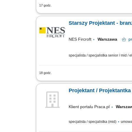
17 godz.
Rekrutujemy dla: Naszego Klienta - gl
dopuszczalna praca hybrydowa 2 dni z 
Starszy Projektant - bra
NES Fircroft
Warszawa
p
specjalista / specjalistka senior / mid / 
18 godz.
Rekrutujemy dla: Naszego Klienta - gl
dopuszczalna praca hybrydowa 2 dni z 
Projektant / Projektantk
Klient portalu Praca.pl
Warsz
specjalista / specjalistka (mid)
umowa