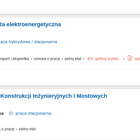
obalnego generalnego wykonawcy EPC. Lokalizacja: Warszawa Tryb pracy: Pełny eta
domu tygodniowo, po okresie próbnym Zakres obowiązków: Projektowanie instalacji
nża elektroenergetyczna
raca
hybrydowa / stacjonarna
ekspert / ekspertka
umowa o pracę
pełny etat
aplikuj szybko
apl
obalnego generalnego wykonawcy EPC. Lokalizacja: Warszawa Tryb pracy: Pełny eta
domu tygodniowo, po okresie próbnym Zakres obowiązków: Projektowanie i rozwój
a Konstrukcji Inżynieryjnych i Mostowych
awa
praca
stacjonarna
 o pracę
pełny etat