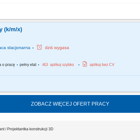
łem wielobranżowym na wszystkich etapach procesu projektowego: od przygotowan
zakresie geotechnicznym. Opracowywanie projektów i rozwiązań geotechnicznych z
 (k/m/x)
aca
stacjonarna
dziś wygasa
 o pracę
pełny etat
aplikuj szybko
aplikuj bez CV
oraz przedmiarów z zakresu geotechniki. Wykonywanie optymalizacji rozwiązań zgo
realizacji inwestycji. Przygotowywanie opracowań geotechnicznych, w tym projektó
ZOBACZ WIĘCEJ OFERT PRACY
ant / Projektantka konstrukcji 3D