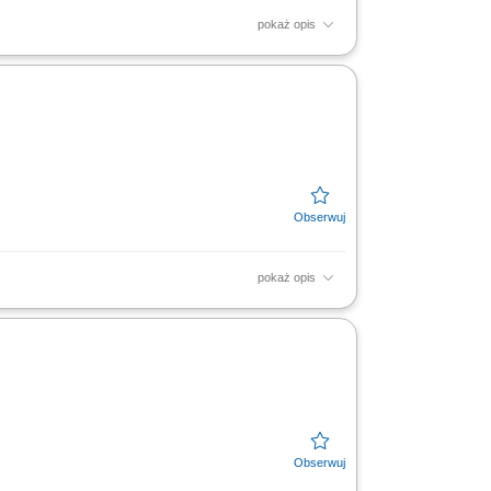
pokaż opis
stowych i drogowych. Ścisła koordynacja
audytów technicznych w...
pokaż opis
echnicznej, ofert oraz przedmiarów robót
ółpraca z...