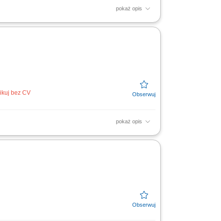
pokaż opis
t, praca stacjonarna w biurze -
 i systemów elektrycznych dla...
ikuj bez CV
pokaż opis
t, praca stacjonarna w biurze -
 systemów elektroenergetycznych...