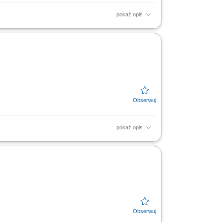
pokaż opis
nia i realizacji. Przygotowywanie projektów
i. Współpraca z...
pokaż opis
icznej dla farm fotowoltaicznych i
ch i procesach...