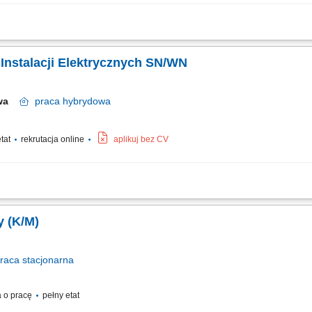
epcji oraz dokumentacji projektowej dla inwestycji drogowych na etapie ofertowa
owań technicznych zgodnie z wymaganiami inwestora i obowiązującymi przepisam
a Instalacji Elektrycznych SN/WN
awa
praca
hybrydowa
etat
rekrutacja online
aplikuj bez CV
ektroenergetycznych oraz stacji transformatorowych. Tworzenie dokumentacji techn
orami sieci, inwestorami oraz zespołami realizacyjnymi. Udział w odbiorach, testa
y (K/M)
raca
stacjonarna
 o pracę
pełny etat