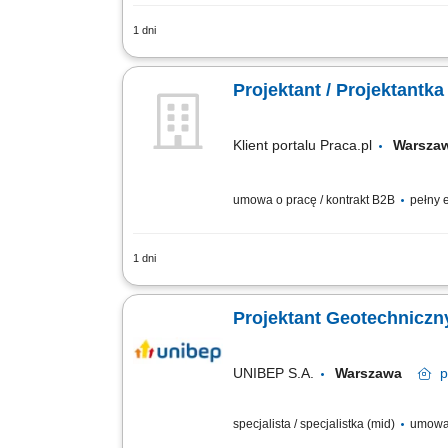
1 dni
Zakres obowiązków: Opracowywanie konc
budowlanych, wykonawczych oraz oprac
Projektant / Projektantk
Klient portalu Praca.pl
Warsz
umowa o pracę / kontrakt B2B
pełny 
1 dni
Przygotowywanie projektów przyłączy el
magazynów energii. Współpraca z operat
Projektant Geotechniczn
UNIBEP S.A.
Warszawa
p
specjalista / specjalistka (mid)
umowa