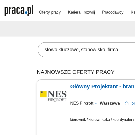
Oferty pracy
Kariera i rozwój
Pracodawcy
Ka
NAJNOWSZE OFERTY PRACY
Główny Projektant - bran
NES Fircroft
Warszawa
p
kierownik / kierowniczka / koordynator /