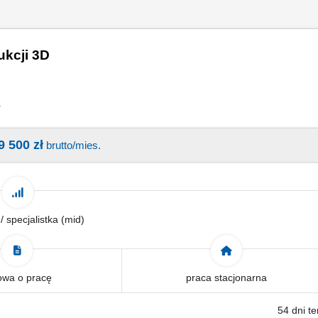
ukcji 3D
a
9 500 zł
brutto/mies.
 / specjalistka (mid)
wa o pracę
praca stacjonarna
54 dni t