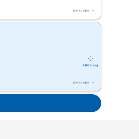
pokaż opis
ia oferty, przez Projekt Budowlany i
godnych z indywidualnymi...
pokaż opis
dnie z przyjętymi w firmie standardami.
w na etapie projektu...