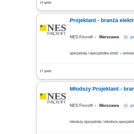
14 godz.
Rekrutujemy dla: Naszego Klienta - gl
dopuszczalna praca hybrydowa 2 dni z
Projektant - branża elek
NES Fircroft
Warszawa
p
specjalista / specjalistka (mid)
umowa
17 godz.
Rekrutujemy dla: Naszego Klienta - gl
dopuszczalna praca hybrydowa 2 dni z 
Młodszy Projektant - bra
NES Fircroft
Warszawa
p
młodszy specjalista / młodsza specjalist