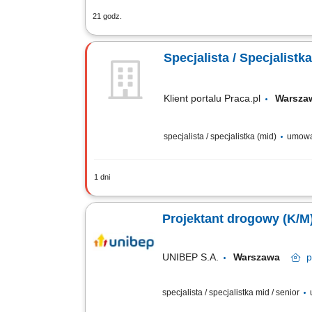
21 godz.
Samodzielne przygotowywanie kompletn
międzybranżowa na każdym etapie projek
Specjalista / Specjalist
Klient portalu Praca.pl
Warsz
specjalista / specjalistka (mid)
umowa
1 dni
Projektowanie rozwiązań geotechnicznyc
geotechnicznych. Weryfikacja i optyma
Projektant drogowy (K/M
UNIBEP S.A.
Warszawa
p
specjalista / specjalistka mid / senior