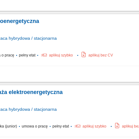
obalnego generalnego wykonawcy EPC. Lokalizacja: Warszawa Tryb pracy: Pełny eta
 domu tygodniowo, po okresie próbnym Zakres obowiązków: Zarządzanie zespołem 
troenergetyczna
raca
hybrydowa / stacjonarna
 o pracę
pełny etat
aplikuj szybko
aplikuj bez CV
obalnego generalnego wykonawcy EPC. Lokalizacja: Warszawa Tryb pracy: Pełny eta
domu tygodniowo, po okresie próbnym Zakres obowiązków: Koordynacja pracy proje
nża elektroenergetyczna
raca
hybrydowa / stacjonarna
ka (junior)
umowa o pracę
pełny etat
aplikuj szybko
aplikuj b