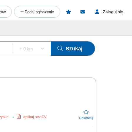
Zaloguj się
ców
Dodaj ogłoszenie
Szukaj
szybko
aplikuj bez CV