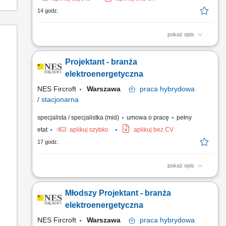
14 godz.
pokaż opis
Rekrutujemy dla: Naszego Klienta - globalnego generalnego
wykonawcy EPC. Lokalizacja: Warszawa Tryb pracy: Pełny
Projektant - branża
etat, praca stacjonarna w biurze - dopuszczalna praca
hybrydowa 2 dni z domu tygodniowo, po okresie próbnym
elektroenergetyczna
Zakres obowiązków: Zarządzanie zespołem projektowym oraz
NES Fircroft
Warszawa
praca
hybrydowa
koordynacja prac...
/ stacjonarna
specjalista / specjalistka (mid)
umowa o pracę
pełny
etat
aplikuj szybko
aplikuj bez CV
17 godz.
pokaż opis
Rekrutujemy dla: Naszego Klienta - globalnego generalnego
wykonawcy EPC. Lokalizacja: Warszawa Tryb pracy: Pełny
Młodszy Projektant - branża
etat, praca stacjonarna w biurze - dopuszczalna praca
hybrydowa 2 dni z domu tygodniowo, po okresie próbnym
elektroenergetyczna
Zakres obowiązków: Koordynacja pracy projektantów i
NES Fircroft
Warszawa
praca
hybrydowa
kreślarzy branży...