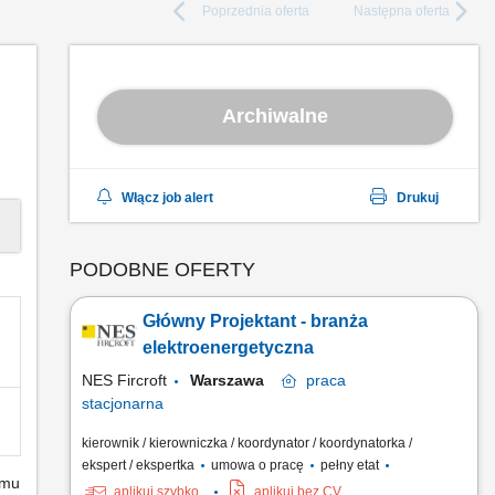
Poprzednia
oferta
Następna
oferta
Archiwalne
Włącz job alert
Drukuj
PODOBNE OFERTY
Główny Projektant - branża
elektroenergetyczna
NES Fircroft
Warszawa
praca
stacjonarna
kierownik / kierowniczka / koordynator / koordynatorka /
ekspert / ekspertka
umowa o pracę
pełny etat
emu
aplikuj szybko
aplikuj bez CV