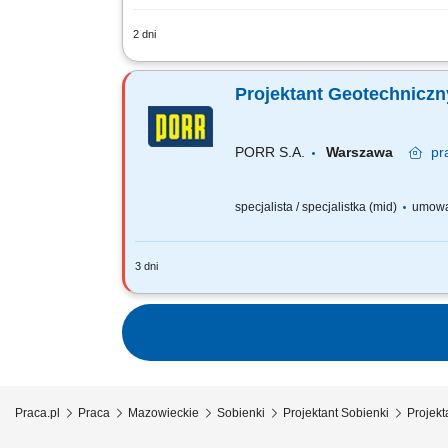
2 dni
Zakres obowiązków: Współpraca z zespo
Wykonawczy, aż po Nadzór Autorski w 
Projektant Geotechniczny
PORR S.A.
Warszawa
pr
specjalista / specjalistka (mid)
umowa
3 dni
Twoje zadania: Przygotowywanie ofert 
Nadzór nad etapem projektowania oraz 
Praca.pl
Praca
Mazowieckie
Sobienki
Projektant Sobienki
Projekt