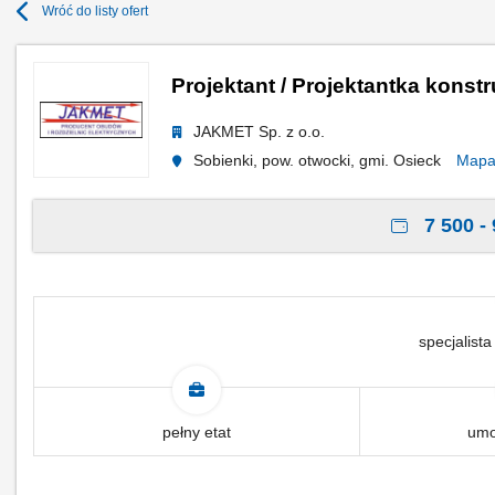
Wróć do listy ofert
Projektant / Projektantka konstr
JAKMET Sp. z o.o.
Sobienki, pow. otwocki, gmi. Osieck
Map
7 500 - 
specjalista
pełny etat
umo