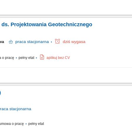
ej dokumentacji architektoniczno-budowlanej oraz wykonawczej dla obiektów mo
tu, od analiz ofertowych po pełnienie funkcji nadzoru autorskiego. Prowadzenie 
ka ds. Projektowania Geotechnicznego
awa
praca
stacjonarna
dziś wygasa
 o pracę
pełny etat
aplikuj bez CV
h dla inwestycji infrastrukturalnych i kubaturowych. Sporządzanie dokumentacji t
lizacja rozwiązań projektowych z uwzględnieniem obowiązujących standardów. Wsp
)
raca
stacjonarna
umowa o pracę
pełny etat