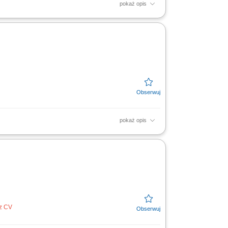
pokaż opis
t, praca stacjonarna w biurze -
projektowym oraz koordynacja prac...
pokaż opis
t, praca stacjonarna w biurze -
ktantów i kreślarzy branży...
ez CV