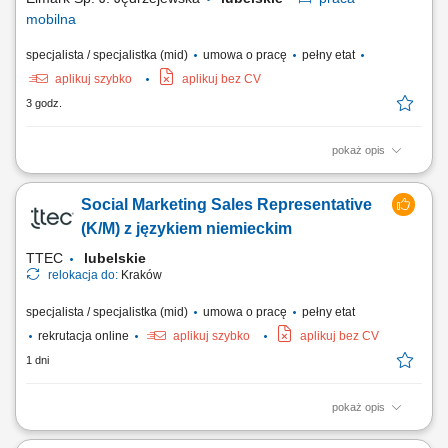
mobilna
specjalista / specjalistka (mid)
umowa o pracę
pełny etat
aplikuj szybko
aplikuj bez CV
3 godz.
pokaż opis
Twój zakres obowiązków: Reprezentowanie firmy w kontaktach
handlowych oraz doradztwo techniczne podczas wizyt u klienta .
Social Marketing Sales Representative
Współpraca z dużymi i średnimi firmami produkcyjnymi oraz
producentami maszyn. Pozyskiwanie nowych klientów oraz kontakt z
(K/M) z językiem niemieckim
istniejącymi i potencjalnymi klientami....
TTEC
lubelskie
relokacja do:
Kraków
specjalista / specjalistka (mid)
umowa o pracę
pełny etat
rekrutacja online
aplikuj szybko
aplikuj bez CV
1 dni
pokaż opis
Opis stanowiska: Kontaktowanie się z klientami z przypisanego portfolio
telefonicznie i mailowo w celu umawiania konsultacji i dosprzedaży;