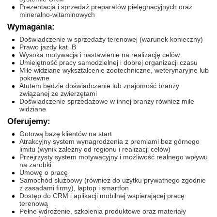
Prezentacja i sprzedaż preparatów pielęgnacyjnych oraz
mineralno-witaminowych
Wymagania:
Doświadczenie w sprzedaży terenowej (warunek konieczny)
Prawo jazdy kat. B
Wysoka motywacja i nastawienie na realizację celów
Umiejętność pracy samodzielnej i dobrej organizacji czasu
Mile widziane wykształcenie zootechniczne, weterynaryjne lub
pokrewne
Atutem będzie doświadczenie lub znajomość branży
związanej ze zwierzętami
Doświadczenie sprzedażowe w innej branży również mile
widziane
Oferujemy:
Gotową bazę klientów na start
Atrakcyjny system wynagrodzenia z premiami bez górnego
limitu (wynik zależny od regionu i realizacji celów)
Przejrzysty system motywacyjny i możliwość realnego wpływu
na zarobki
Umowę o pracę
Samochód służbowy (również do użytku prywatnego zgodnie
z zasadami firmy), laptop i smartfon
Dostęp do CRM i aplikacji mobilnej wspierającej pracę
terenową
Pełne wdrożenie, szkolenia produktowe oraz materiały