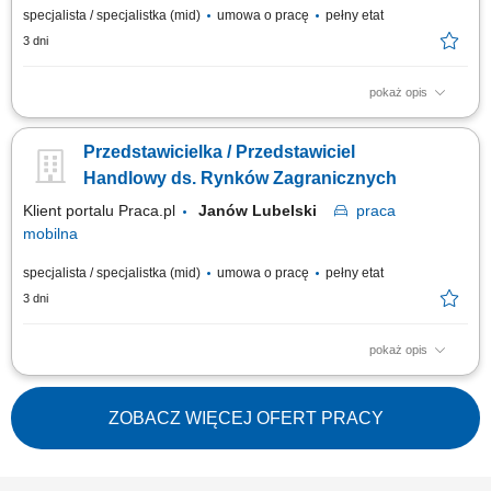
specjalista / specjalistka (mid)
umowa o pracę
pełny etat
3 dni
pokaż opis
Opis stanowiska: Pozyskiwanie nowych partnerów biznesowych oraz
wielopłaszczyznowa rozbudowa portfela podmiotów z sektora oświatowo-
Przedstawicielka / Przedstawiciel
wychowawczego; Przeprowadzanie bezpośrednich spotkań handlowych i
prezentacja asortymentu wyposażenia, sprzętu multimedialnego oraz
Handlowy ds. Rynków Zagranicznych
materiałów wspierających...
Klient portalu Praca.pl
Janów Lubelski
praca
mobilna
specjalista / specjalistka (mid)
umowa o pracę
pełny etat
3 dni
pokaż opis
Aktywne pozyskiwanie nowych klientów biznesowych oraz partnerów
handlowych na rynkach zagranicznych. Rozwijanie współpracy z
obecnymi kontrahentami i budowanie długofalowych relacji.
ZOBACZ WIĘCEJ OFERT PRACY
Przygotowywanie ofert handlowych oraz prowadzenie negocjacji w
języku obcym. Realizacja celów sprzedażowych i...