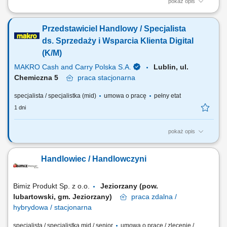
pokaż opis
Twój zakres obowiązków pozyskiwanie klientów gastronomicznych, a
także utrzymywanie i rozwój współpracy, realizacja planów
Przedstawiciel Handlowy / Specjalista
sprzedażowych, profesjonalna obsługa klientów, mająca cechy
partnerstwa biznesowego, budowanie długotrwałych relacji z klientami,
ds. Sprzedaży i Wsparcia Klienta Digital
prezentacja oferty firmy zgodna ze standardami.
(K/M)
MAKRO Cash and Carry Polska S.A.
Lublin, ul.
Chemiczna 5
praca
stacjonarna
specjalista / specjalistka (mid)
umowa o pracę
pełny etat
1 dni
pokaż opis
Twój zakres obowiązków: Aktywny kontakt z klientami sektora HoReCa
oraz promowanie nowoczesnych narzędzi cyfrowych wspierających
Handlowiec / Handlowczyni
rozwój ich biznesu, ze szczególnym naciskiem na rozwiązania
zwiększające efektywność sprzedaży online (strony internetowe,
systemy rezerwacyjne, narzędzia...
Bimiz Produkt Sp. z o.o.
Jeziorzany (pow.
lubartowski, gm. Jeziorzany)
praca
zdalna /
hybrydowa / stacjonarna
specjalista / specjalistka mid / senior
umowa o pracę / zlecenie /