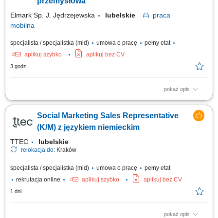
przemysłowa
Elmark Sp. J. Jędrzejewska
lubelskie
praca
mobilna
specjalista / specjalistka (mid)
umowa o pracę
pełny etat
aplikuj szybko
aplikuj bez CV
3 godz.
pokaż opis
Twój zakres obowiązków: Reprezentowanie firmy w kontaktach
handlowych oraz doradztwo techniczne podczas wizyt u klienta .
Social Marketing Sales Representative
Współpraca z dużymi i średnimi firmami produkcyjnymi oraz
producentami maszyn. Pozyskiwanie nowych klientów oraz kontakt z
(K/M) z językiem niemieckim
istniejącymi i potencjalnymi klientami....
TTEC
lubelskie
relokacja do:
Kraków
specjalista / specjalistka (mid)
umowa o pracę
pełny etat
rekrutacja online
aplikuj szybko
aplikuj bez CV
1 dni
pokaż opis