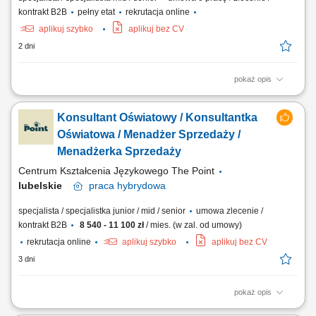
kontrakt B2B
pełny etat
rekrutacja online
aplikuj szybko
aplikuj bez CV
2 dni
pokaż opis
aktywna sprzedaż B2B oraz rozwój współpracy z obecnymi klientami,
pozyskiwanie nowych kontrahentów na rynku krajowym i zagranicznym,
Konsultant Oświatowy / Konsultantka
obsługa pełnego procesu sprzedażowego i nadzór nad realizacją
zamówień, dbanie o wysoką jakość obsługi klientów przed i po
Oświatowa / Menadżer Sprzedaży /
sprzedaży, prowadzenie...
Menadżerka Sprzedaży
Centrum Kształcenia Językowego The Point
lubelskie
praca
hybrydowa
specjalista / specjalistka junior / mid / senior
umowa zlecenie /
kontrakt B2B
8 540 - 11 100 zł
/ mies. (w zal. od umowy)
rekrutacja online
aplikuj szybko
aplikuj bez CV
3 dni
pokaż opis
Czym zajmuje się Konsultant Oświatowy / Konsultantka Oświatowa?