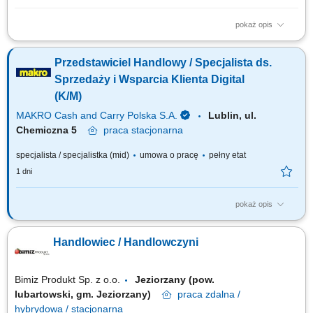
pokaż opis
Twój zakres obowiązków pozyskiwanie klientów gastronomicznych, a
także utrzymywanie i rozwój współpracy, realizacja planów
Przedstawiciel Handlowy / Specjalista ds.
sprzedażowych, profesjonalna obsługa klientów, mająca cechy
partnerstwa biznesowego, budowanie długotrwałych relacji z klientami,
Sprzedaży i Wsparcia Klienta Digital
prezentacja oferty firmy zgodna ze standardami.
(K/M)
MAKRO Cash and Carry Polska S.A.
Lublin, ul.
Chemiczna 5
praca
stacjonarna
specjalista / specjalistka (mid)
umowa o pracę
pełny etat
1 dni
pokaż opis
Twój zakres obowiązków: Aktywny kontakt z klientami sektora HoReCa
oraz promowanie nowoczesnych narzędzi cyfrowych wspierających
Handlowiec / Handlowczyni
rozwój ich biznesu, ze szczególnym naciskiem na rozwiązania
zwiększające efektywność sprzedaży online (strony internetowe, systemy
rezerwacyjne, narzędzia...
Bimiz Produkt Sp. z o.o.
Jeziorzany (pow.
lubartowski, gm. Jeziorzany)
praca
zdalna /
hybrydowa / stacjonarna