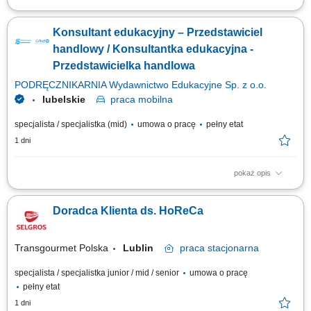
Opis stanowiska: Kontaktowanie się z klientami z przypisanego portfolio
telefonicznie i mailowo w celu umawiania konsultacji i dosprzedaży;
Konsultant edukacyjny – Przedstawiciel
Analizowanie i opracowywanie strategii zarządzania i dosprzedaży kont
klientów; Rozwiązywanie problemów i doradzanie klientom w celu
handlowy / Konsultantka edukacyjna -
zapewnienia...
Przedstawicielka handlowa
PODRĘCZNIKARNIA Wydawnictwo Edukacyjne Sp. z o.o.
lubelskie
praca
mobilna
specjalista / specjalistka (mid)
umowa o pracę
pełny etat
1 dni
pokaż opis
Twoje zadania aktywne pozyskiwanie nowych klientów i rozwijanie relacji
z obecnymi placówkami, prowadzenie spotkań i prezentacji
Doradca Klienta ds. HoReCa
sprzedażowych u klientów, sprzedaż pakietów edukacyjnych, pomocy
dydaktycznych, zabawek, elektroniki i wybranych usług, przygotowywanie
ofert dopasowanych do...
Transgourmet Polska
Lublin
praca
stacjonarna
specjalista / specjalistka junior / mid / senior
umowa o pracę
pełny etat
1 dni