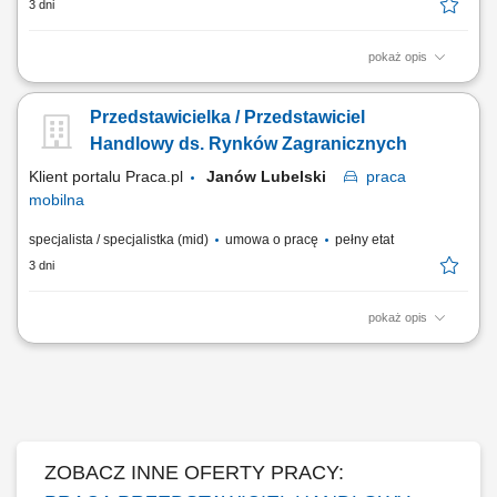
3 dni
pokaż opis
Opis stanowiska: Pozyskiwanie nowych partnerów biznesowych oraz
wielopłaszczyznowa rozbudowa portfela podmiotów z sektora
Przedstawicielka / Przedstawiciel
oświatowo-wychowawczego; Przeprowadzanie bezpośrednich spotkań
handlowych i prezentacja asortymentu wyposażenia, sprzętu
Handlowy ds. Rynków Zagranicznych
multimedialnego oraz materiałów wspierających...
Klient portalu Praca.pl
Janów Lubelski
praca
mobilna
specjalista / specjalistka (mid)
umowa o pracę
pełny etat
3 dni
pokaż opis
Aktywne pozyskiwanie nowych klientów biznesowych oraz partnerów
handlowych na rynkach zagranicznych. Rozwijanie współpracy z
obecnymi kontrahentami i budowanie długofalowych relacji.
Przygotowywanie ofert handlowych oraz prowadzenie negocjacji w
języku obcym. Realizacja celów sprzedażowych i...
ZOBACZ INNE OFERTY PRACY: