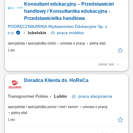
Konsultant edukacyjny – Przedstawiciel
Analizowanie i opracowywanie strategii zarządzania i dosprzedaży kont
klientów; Rozwiązywanie problemów i doradzanie klientom w celu
handlowy / Konsultantka edukacyjna -
zapewnienia...
Przedstawicielka handlowa
PODRĘCZNIKARNIA Wydawnictwo Edukacyjne Sp. z
o.o.
lubelskie
praca
mobilna
specjalista / specjalistka (mid)
umowa o pracę
pełny etat
1 dni
pokaż opis
Twoje zadania aktywne pozyskiwanie nowych klientów i rozwijanie
relacji z obecnymi placówkami, prowadzenie spotkań i prezentacji
Doradca Klienta ds. HoReCa
sprzedażowych u klientów, sprzedaż pakietów edukacyjnych, pomocy
dydaktycznych, zabawek, elektroniki i wybranych usług,
przygotowywanie ofert dopasowanych do...
Transgourmet Polska
Lublin
praca
stacjonarna
specjalista / specjalistka junior / mid / senior
umowa o pracę
pełny etat
1 dni