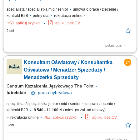
specjalista / specjalistka mid / senior
umowa o pracę / zlecenie /
kontrakt B2B
pełny etat
rekrutacja online
aplikuj szybko
aplikuj bez CV
2 dni
pokaż opis
aktywna sprzedaż B2B oraz rozwój współpracy z obecnymi klientami,
pozyskiwanie nowych kontrahentów na rynku krajowym i zagranicznym,
Konsultant Oświatowy / Konsultantka
obsługa pełnego procesu sprzedażowego i nadzór nad realizacją
zamówień, dbanie o wysoką jakość obsługi klientów przed i po sprzedaży,
Oświatowa / Menadżer Sprzedaży /
prowadzenie...
Menadżerka Sprzedaży
Centrum Kształcenia Językowego The Point
lubelskie
praca
hybrydowa
specjalista / specjalistka junior / mid / senior
umowa zlecenie /
kontrakt B2B
8 540 - 11 100 zł
/ mies. (w zal. od umowy)
rekrutacja online
aplikuj szybko
aplikuj bez CV
3 dni
pokaż opis