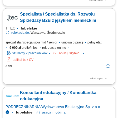
Czym zajmuje się Konsultant Oświatowy / Konsultantka Oświatowa?
Przedstawianiem naszej oferty edukacyjnej społeczności
Specjalista / Specjalistka ds. Rozwoju
szkolnej/akademickiej na spotkaniach w placówkach oświatowych
umówionych przez The Point. Umawianiem i przeprowadzaniem rozmów
Sprzedaży B2B z językiem niemieckim
online z osobami, które są zainteresowane...
TTEC
lubelskie
relokacja do:
Warszawa, Śródmieście
specjalista / specjalistka mid / senior
umowa o pracę
pełny etat
9 000 zł
brutto/mies.
rekrutacja online
Szukamy 2 pracowników
aplikuj szybko
aplikuj bez CV
3 dni
pokaż opis
Opis stanowiska wyszukiwanie i analizowanie potencjalnych klientów
biznesowych na wybranych rynkach, identyfikowanie nowych szans
Konsultant edukacyjny / Konsultantka
sprzedażowych oraz kwalifikowanie leadów dla zespołu handlowego,
prowadzenie pierwszego kontaktu z potencjalnymi klientami i badanie ich
edukacyjna
potrzeb biznesowych,...
PODRĘCZNIKARNIA Wydawnictwo Edukacyjne Sp. z o.o.
lubelskie
praca
mobilna