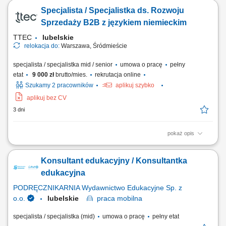
Przedstawianiem naszej oferty edukacyjnej społeczności
Specjalista / Specjalistka ds. Rozwoju
szkolnej/akademickiej na spotkaniach w placówkach oświatowych
umówionych przez The Point. Umawianiem i przeprowadzaniem
Sprzedaży B2B z językiem niemieckim
rozmów online z osobami, które są zainteresowane...
TTEC
lubelskie
relokacja do:
Warszawa, Śródmieście
specjalista / specjalistka mid / senior
umowa o pracę
pełny
etat
9 000 zł
brutto/mies.
rekrutacja online
Szukamy 2 pracowników
aplikuj szybko
aplikuj bez CV
3 dni
pokaż opis
Opis stanowiska wyszukiwanie i analizowanie potencjalnych klientów
biznesowych na wybranych rynkach, identyfikowanie nowych szans
Konsultant edukacyjny / Konsultantka
sprzedażowych oraz kwalifikowanie leadów dla zespołu handlowego,
prowadzenie pierwszego kontaktu z potencjalnymi klientami i badanie
edukacyjna
ich potrzeb biznesowych,...
PODRĘCZNIKARNIA Wydawnictwo Edukacyjne Sp. z
o.o.
lubelskie
praca
mobilna
specjalista / specjalistka (mid)
umowa o pracę
pełny etat