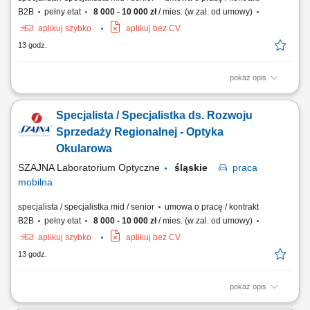
B2B
pełny etat
8 000 - 10 000 zł
/ mies. (w zal. od umowy)
aplikuj szybko
aplikuj bez CV
13 godz.
pokaż opis
Opis stanowiska Kompleksowa opieka nad obecną siecią partnerów
biznesowych oraz aktywne mapowanie rynku i pozyskiwanie nowych
Specjalista / Specjalistka ds. Rozwoju
punktów handlowych. Dbanie o stałą realizację planów sprzedażowych
w oparciu o zatwierdzony budżet roczny. Wdrażanie lokalnych strategii
Sprzedaży Regionalnej - Optyka
rynkowych zmierzających...
Okularowa
SZAJNA Laboratorium Optyczne
śląskie
praca
mobilna
specjalista / specjalistka mid / senior
umowa o pracę / kontrakt
B2B
pełny etat
8 000 - 10 000 zł
/ mies. (w zal. od umowy)
aplikuj szybko
aplikuj bez CV
13 godz.
pokaż opis
Opis stanowiska Kompleksowa opieka nad obecną siecią partnerów