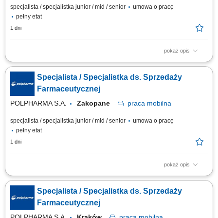
specjalista / specjalistka junior / mid / senior
umowa o pracę
pełny etat
1 dni
pokaż opis
Zakres obowiązków: Promowanie produktów z portfolio firmy w
środowisku medycznym. Budowanie i utrzymywanie długofalowych relacji
Specjalista / Specjalistka ds. Sprzedaży
z lekarzami na powierzonym terenie. Reprezentowanie organizacji
podczas spotkań branżowych, konferencji i wydarzeń naukowych.
Farmaceutycznej
Realizacja założonych celów...
POLPHARMA S.A.
Zakopane
praca
mobilna
specjalista / specjalistka junior / mid / senior
umowa o pracę
pełny etat
1 dni
pokaż opis
Zakres obowiązków: Promowanie produktów z portfolio firmy w
środowisku medycznym. Budowanie i utrzymywanie długofalowych relacji
Specjalista / Specjalistka ds. Sprzedaży
z lekarzami na powierzonym terenie. Reprezentowanie organizacji
podczas spotkań branżowych, konferencji i wydarzeń naukowych.
Farmaceutycznej
Realizacja założonych celów...
POLPHARMA S.A.
Kraków
praca
mobilna