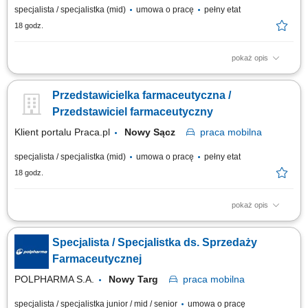
specjalista / specjalistka (mid)
umowa o pracę
pełny etat
18 godz.
pokaż opis
Aktywne realizowanie wyznaczonych celów handlowych w aptekach
niezależnych oraz lokalnych sieciach farmaceutycznych. Kształtowanie
Przedstawicielka farmaceutyczna /
profesjonalnego i pozytywnego wizerunku marki oraz portfolio
produktowego na podległym terenie. Nawiązywanie oraz długofalowe
Przedstawiciel farmaceutyczny
rozwijanie partnerskich i biznesowych...
Klient portalu Praca.pl
Nowy Sącz
praca
mobilna
specjalista / specjalistka (mid)
umowa o pracę
pełny etat
18 godz.
pokaż opis
Aktywne realizowanie wyznaczonych celów handlowych w aptekach
niezależnych oraz lokalnych sieciach farmaceutycznych. Kształtowanie
Specjalista / Specjalistka ds. Sprzedaży
profesjonalnego i pozytywnego wizerunku marki oraz portfolio
produktowego na podległym terenie. Nawiązywanie oraz długofalowe
Farmaceutycznej
rozwijanie partnerskich i biznesowych...
POLPHARMA S.A.
Nowy Targ
praca
mobilna
specjalista / specjalistka junior / mid / senior
umowa o pracę