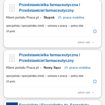
biznesowych oraz aktywne mapowanie rynku i pozyskiwanie nowych
Przedstawicielka farmaceutyczna /
punktów handlowych. Dbanie o stałą realizację planów sprzedażowych
w oparciu o zatwierdzony budżet roczny. Wdrażanie lokalnych strategii
Przedstawiciel farmaceutyczny
rynkowych zmierzających...
Klient portalu Praca.pl
Słupsk
praca
mobilna
specjalista / specjalistka (mid)
umowa o pracę
pełny etat
18 godz.
pokaż opis
Aktywne realizowanie wyznaczonych celów handlowych w aptekach
niezależnych oraz lokalnych sieciach farmaceutycznych. Kształtowanie
Przedstawicielka farmaceutyczna /
profesjonalnego i pozytywnego wizerunku marki oraz portfolio
produktowego na podległym terenie. Nawiązywanie oraz długofalowe
Przedstawiciel farmaceutyczny
rozwijanie partnerskich i biznesowych...
Klient portalu Praca.pl
Nowy Sącz
praca
mobilna
specjalista / specjalistka (mid)
umowa o pracę
pełny etat
18 godz.
pokaż opis
Aktywne realizowanie wyznaczonych celów handlowych w aptekach
niezależnych oraz lokalnych sieciach farmaceutycznych. Kształtowanie