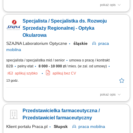
pokaż opis
Opis stanowiska Kompleksowa opieka nad obecną siecią partnerów
biznesowych oraz aktywne mapowanie rynku i pozyskiwanie nowych
Specjalista / Specjalistka ds. Rozwoju
punktów handlowych. Dbanie o stałą realizację planów sprzedażowych w
oparciu o zatwierdzony budżet roczny. Wdrażanie lokalnych strategii
Sprzedaży Regionalnej - Optyka
rynkowych zmierzających...
Okularowa
SZAJNA Laboratorium Optyczne
śląskie
praca
mobilna
specjalista / specjalistka mid / senior
umowa o pracę / kontrakt
B2B
pełny etat
8 000 - 10 000 zł
/ mies. (w zal. od umowy)
aplikuj szybko
aplikuj bez CV
13 godz.
pokaż opis
Opis stanowiska Kompleksowa opieka nad obecną siecią partnerów
biznesowych oraz aktywne mapowanie rynku i pozyskiwanie nowych
Przedstawicielka farmaceutyczna /
punktów handlowych. Dbanie o stałą realizację planów sprzedażowych w
oparciu o zatwierdzony budżet roczny. Wdrażanie lokalnych strategii
Przedstawiciel farmaceutyczny
rynkowych zmierzających...
Klient portalu Praca.pl
Słupsk
praca
mobilna