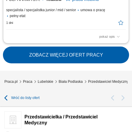
specjalista / specjalistka junior / mid / senior
umowa o pracę
pełny etat
1 dni
pokaż opis
Zakres obowiązków: Promowanie produktów z portfolio firmy w
środowisku medycznym. Budowanie i utrzymywanie długofalowych relacji
z lekarzami na powierzonym terenie. Reprezentowanie organizacji
ZOBACZ WIĘCEJ OFERT PRACY
podczas spotkań branżowych, konferencji i wydarzeń naukowych.
Realizacja założonych celów...
Praca.pl
Praca
Lubelskie
Biała Podlaska
Przedstawiciel Medyczny B
Wróć do listy ofert
Przedstawicielka / Przedstawiciel
Medyczny