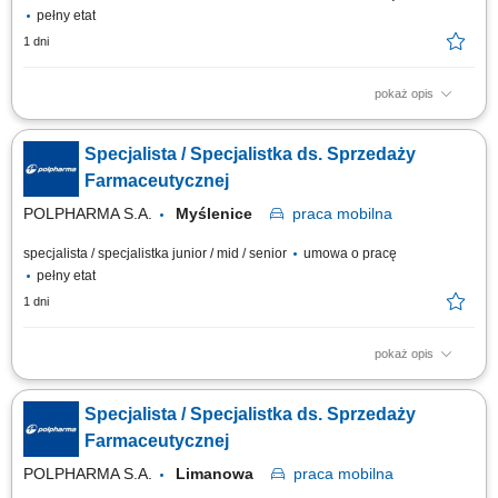
pełny etat
1 dni
pokaż opis
Zakres obowiązków: Promowanie produktów z portfolio firmy w
środowisku medycznym. Budowanie i utrzymywanie długofalowych relacji
Specjalista / Specjalistka ds. Sprzedaży
z lekarzami na powierzonym terenie. Reprezentowanie organizacji
podczas spotkań branżowych, konferencji i wydarzeń naukowych.
Farmaceutycznej
Realizacja założonych celów...
POLPHARMA S.A.
Myślenice
praca
mobilna
specjalista / specjalistka junior / mid / senior
umowa o pracę
pełny etat
1 dni
pokaż opis
Zakres obowiązków: Promowanie produktów z portfolio firmy w
środowisku medycznym. Budowanie i utrzymywanie długofalowych relacji
Specjalista / Specjalistka ds. Sprzedaży
z lekarzami na powierzonym terenie. Reprezentowanie organizacji
podczas spotkań branżowych, konferencji i wydarzeń naukowych.
Farmaceutycznej
Realizacja założonych celów...
POLPHARMA S.A.
Limanowa
praca
mobilna