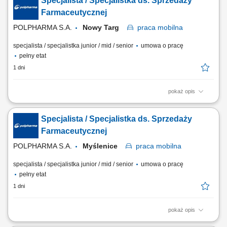
Specjalista / Specjalistka ds. Sprzedaży
profesjonalnego i pozytywnego wizerunku marki oraz portfolio
produktowego na podległym terenie. Nawiązywanie oraz długofalowe
Farmaceutycznej
rozwijanie partnerskich i biznesowych...
POLPHARMA S.A.
Nowy Targ
praca
mobilna
specjalista / specjalistka junior / mid / senior
umowa o pracę
pełny etat
1 dni
pokaż opis
Zakres obowiązków: Promowanie produktów z portfolio firmy w
środowisku medycznym. Budowanie i utrzymywanie długofalowych
Specjalista / Specjalistka ds. Sprzedaży
relacji z lekarzami na powierzonym terenie. Reprezentowanie
organizacji podczas spotkań branżowych, konferencji i wydarzeń
Farmaceutycznej
naukowych. Realizacja założonych celów...
POLPHARMA S.A.
Myślenice
praca
mobilna
specjalista / specjalistka junior / mid / senior
umowa o pracę
pełny etat
1 dni
pokaż opis
Zakres obowiązków: Promowanie produktów z portfolio firmy w