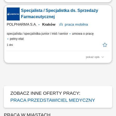
Zakres obowiązków: Promowanie produktów z portfolio firmy w
środowisku medycznym. Budowanie i utrzymywanie długofalowych
Specjalista / Specjalistka ds. Sprzedaży
relacji z lekarzami na powierzonym terenie. Reprezentowanie
organizacji podczas spotkań branżowych, konferencji i wydarzeń
Farmaceutycznej
naukowych. Realizacja założonych celów...
POLPHARMA S.A.
Kraków
praca
mobilna
specjalista / specjalistka junior / mid / senior
umowa o pracę
pełny etat
1 dni
pokaż opis
Zakres obowiązków: Promowanie produktów z portfolio firmy w
środowisku medycznym. Budowanie i utrzymywanie długofalowych
relacji z lekarzami na powierzonym terenie. Reprezentowanie
organizacji podczas spotkań branżowych, konferencji i wydarzeń
naukowych. Realizacja założonych celów...
ZOBACZ INNE OFERTY PRACY:
PRACA PRZEDSTAWICIEL MEDYCZNY
PRACA W MIASTACH