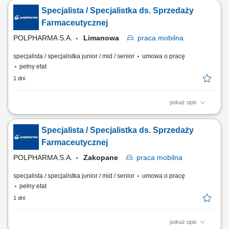
środowisku medycznym. Budowanie i utrzymywanie długofalowych
Specjalista / Specjalistka ds. Sprzedaży
relacji z lekarzami na powierzonym terenie. Reprezentowanie
organizacji podczas spotkań branżowych, konferencji i wydarzeń
Farmaceutycznej
naukowych. Realizacja założonych celów...
POLPHARMA S.A.
Limanowa
praca
mobilna
specjalista / specjalistka junior / mid / senior
umowa o pracę
pełny etat
1 dni
pokaż opis
Zakres obowiązków: Promowanie produktów z portfolio firmy w
środowisku medycznym. Budowanie i utrzymywanie długofalowych
Specjalista / Specjalistka ds. Sprzedaży
relacji z lekarzami na powierzonym terenie. Reprezentowanie
organizacji podczas spotkań branżowych, konferencji i wydarzeń
Farmaceutycznej
naukowych. Realizacja założonych celów...
POLPHARMA S.A.
Zakopane
praca
mobilna
specjalista / specjalistka junior / mid / senior
umowa o pracę
pełny etat
1 dni
pokaż opis