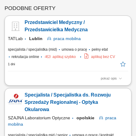
PODOBNE OFERTY
Przedstawiciel Medyczny /
Przedstawicielka Medyczna
TATLab
Lublin
praca
mobilna
specjalista / specjalistka (mid)
umowa o pracę
pełny etat
rekrutacja online
aplikuj szybko
aplikuj bez CV
1 dni
pokaż opis
Na czym polega praca: Osoba na tym stanowisku wspiera istniejącą i
generuje nową sprzedaż produktów medycznych znajdujących się w
Specjalista / Specjalistka ds. Rozwoju
portfolio firmy. Twój zakres obowiązków: Aktywne pozyskiwanie nowych
klientów oraz sprzedaż systemów diagnostycznych marek Roche,
Sprzedaży Regionalnej - Optyka
Randox, Nihon Kohden....
Okularowa
SZAJNA Laboratorium Optyczne
opolskie
praca
mobilna
specjalista / specjalistka mid / senior
umowa o pracę / kontrakt