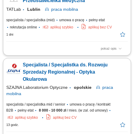
Przedstawicielka Medyczna
TATLab
Lublin
praca
mobilna
specjalista / specjalistka (mid)
umowa o pracę
pełny etat
rekrutacja online
aplikuj szybko
aplikuj bez CV
1 dni
pokaż opis
Na czym polega praca: Osoba na tym stanowisku wspiera istniejącą i
generuje nową sprzedaż produktów medycznych znajdujących się w
Specjalista / Specjalistka ds. Rozwoju
portfolio firmy. Twój zakres obowiązków: Aktywne pozyskiwanie nowych
klientów oraz sprzedaż systemów diagnostycznych marek Roche,
Sprzedaży Regionalnej - Optyka
Randox, Nihon Kohden....
Okularowa
SZAJNA Laboratorium Optyczne
opolskie
praca
mobilna
specjalista / specjalistka mid / senior
umowa o pracę / kontrakt
B2B
pełny etat
8 000 - 10 000 zł
/ mies. (w zal. od umowy)
aplikuj szybko
aplikuj bez CV
13 godz.