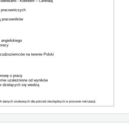
ownikami - Klientem – Centralą
 pracowniczych
ją pracowników
 angielskiego
pracy
cudzoziemców na terenie Polski
umowę o pracę
remie uzależnione od wyników
e dzielących się wiedzą
h danych osobowych dla potrzeb niezbędnych w procesie rekrutacji.