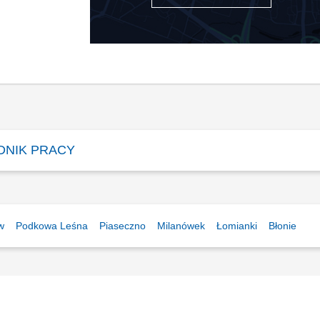
DNIK PRACY
w
Podkowa Leśna
Piaseczno
Milanówek
Łomianki
Błonie