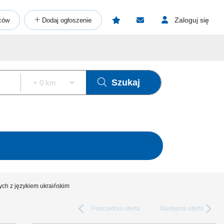
Zaloguj się
ców
Dodaj ogłoszenie
Szukaj
ych z językiem ukraińskim
Poprzednia
oferta
Następna
oferta