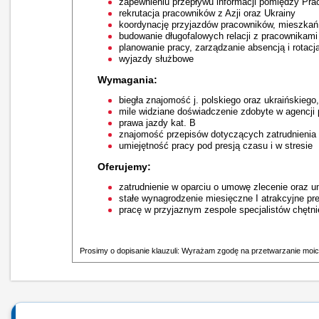
zapewnieniu przepływu informacji pomiędzy Prac
rekrutacja pracowników z Azji oraz Ukrainy
koordynację przyjazdów pracowników, mieszkań
budowanie długofalowych relacji z pracownikami
planowanie pracy, zarządzanie absencją i rotac
wyjazdy służbowe
Wymagania:
biegła znajomość j. polskiego oraz ukraińskiego,
mile widziane doświadczenie zdobyte w agencji 
prawa jazdy kat. B
znajomość przepisów dotyczących zatrudnienia 
umiejętność pracy pod presją czasu i w stresie
Oferujemy:
zatrudnienie w oparciu o umowę zlecenie oraz 
stałe wynagrodzenie miesięczne I atrakcyjne p
pracę w przyjaznym zespole specjalistów chętni
Prosimy o dopisanie klauzuli: Wyrażam zgodę na przetwarzanie moic