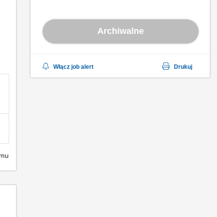
Archiwalne
Włącz job alert
Drukuj
emu