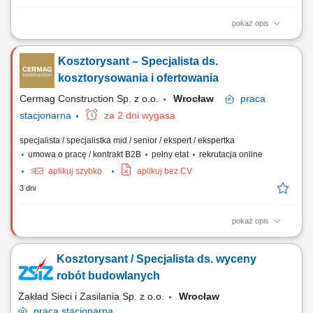
pokaż opis
Sporządzanie kosztorysów ofertowych, inwestorskich i wykonawczych
na podstawie zestawień materiałowych, stawek roboczogodziny oraz
Kosztorysant – Specjalista ds.
pracy sprzętu. Analizowanie projektów oraz weryfikowanie zgodności
przedmiarów z rzeczywistym zakresem zadań na budowie.
kosztorysowania i ofertowania
Identyfikowanie ryzyk kosztowych i...
Cermag Construction Sp. z o.o.
Wrocław
praca
stacjonarna
za 2 dni wygasa
specjalista / specjalistka mid / senior / ekspert / ekspertka
umowa o pracę / kontrakt B2B
pełny etat
rekrutacja online
aplikuj szybko
aplikuj bez CV
3 dni
pokaż opis
Czego oczekujemy: min. 2 letniego doświadczenia w zakresie
kosztorysowania w branży budowlanej, wykształcenia średniego lub
Kosztorysant / Specjalista ds. wyceny
wyższego budowlanego, znajomości programu NORMA umiejętności
organizacji pracy własnej, sumiennego i rzetelnego podejścia do pracy,
robót budowlanych
prawa jazdy kategorii B,
Zakład Sieci i Zasilania Sp. z o.o.
Wrocław
praca
stacjonarna