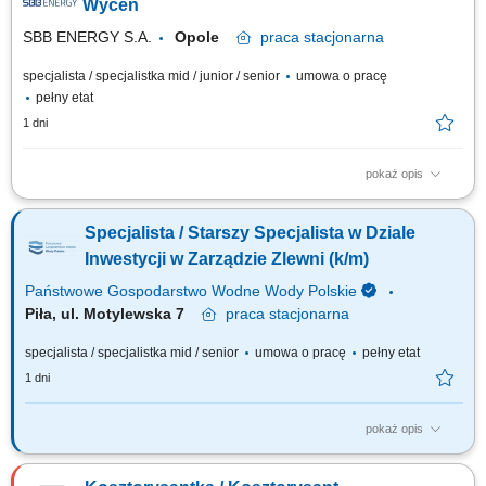
Pozyskiwanie, weryfikacja oraz porównywanie ofert od podwykonawców i
Wycen
dostawców urządzeń;...
SBB ENERGY S.A.
Opole
praca
stacjonarna
specjalista / specjalistka mid / junior / senior
umowa o pracę
pełny etat
1 dni
pokaż opis
Obowiązki: Analiza techniczna oraz organizacyjna zapytań ofertowych w
obszarze elektryki i AKPiA; Opracowywanie kalkulacji kosztowych i
Specjalista / Starszy Specjalista w Dziale
przygotowywanie ofert techniczno-handlowych po polsku i angielsku;
Pozyskiwanie, weryfikacja oraz porównywanie ofert od podwykonawców i
Inwestycji w Zarządzie Zlewni (k/m)
dostawców urządzeń;...
Państwowe Gospodarstwo Wodne Wody Polskie
Piła, ul. Motylewska 7
praca
stacjonarna
specjalista / specjalistka mid / senior
umowa o pracę
pełny etat
1 dni
pokaż opis
OSOBA NA TYM STANOWISKU BĘDZIE ODPOWIEDZIALNA ZA:
organizowanie, koordynowanie i nadzór w zakresie przygotowywania,