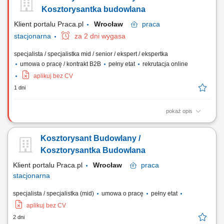
Kosztorysantka budowlana
Klient portalu Praca.pl
Wrocław
praca
stacjonarna
za 2 dni wygasa
specjalista / specjalistka mid / senior / ekspert / ekspertka
umowa o pracę / kontrakt B2B
pełny etat
rekrutacja online
aplikuj bez CV
1 dni
pokaż opis
Przygotowywanie kosztorysów i kalkulacji dla inwestycji budowlanych
na podstawie dokumentacji technicznej. Tworzenie ofert handlowych
Kosztorysant Budowlany /
oraz kompletowanie dokumentacji przetargowej. Analiza przedmiarów
robót i opracowywanie wycen dla planowanych realizacji.
Kosztorysantka Budowlana
Pozyskiwanie oraz porównywanie ofert od...
Klient portalu Praca.pl
Wrocław
praca
stacjonarna
specjalista / specjalistka (mid)
umowa o pracę
pełny etat
aplikuj bez CV
2 dni