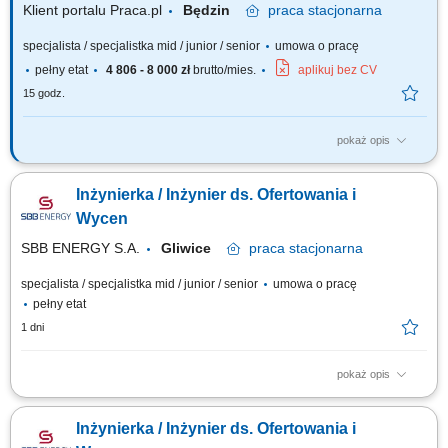
Klient portalu Praca.pl
Będzin
praca
stacjonarna
specjalista / specjalistka mid / junior / senior
umowa o pracę
pełny etat
4 806 - 8 000 zł
brutto/mies.
aplikuj bez CV
15 godz.
pokaż opis
Opracowywanie kompleksowych kosztorysów dla projektów
budowlanych (mosty, drogi) Przygotowywanie kalkulacji na podstawie
Inżynierka / Inżynier ds. Ofertowania i
przedmiarów, dokumentacji przetargowej oraz SWZ; Tworzenie ofert oraz
kompletowanie dokumentów do postępowań przetargowych;
Wycen
Pozyskiwanie i analiza ofert od dostawców oraz...
SBB ENERGY S.A.
Gliwice
praca
stacjonarna
specjalista / specjalistka mid / junior / senior
umowa o pracę
pełny etat
1 dni
pokaż opis
Obowiązki: Analiza techniczna oraz organizacyjna zapytań ofertowych w
obszarze elektryki i AKPiA; Opracowywanie kalkulacji kosztowych i
Inżynierka / Inżynier ds. Ofertowania i
przygotowywanie ofert techniczno-handlowych po polsku i angielsku;