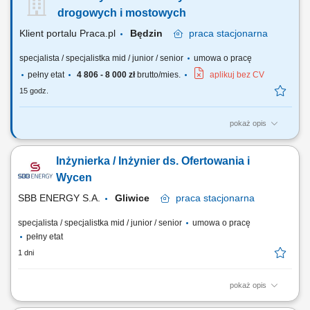
inwestycji. Sprawdzanie kompletności dokumentacji i identyfikowanie
drogowych i mostowych
elementów wpływających...
Klient portalu Praca.pl
Będzin
praca
stacjonarna
specjalista / specjalistka mid / junior / senior
umowa o pracę
pełny etat
4 806 - 8 000 zł
brutto/mies.
aplikuj bez CV
15 godz.
pokaż opis
Opracowywanie kompleksowych kosztorysów dla projektów
budowlanych (mosty, drogi) Przygotowywanie kalkulacji na podstawie
Inżynierka / Inżynier ds. Ofertowania i
przedmiarów, dokumentacji przetargowej oraz SWZ; Tworzenie ofert
oraz kompletowanie dokumentów do postępowań przetargowych;
Wycen
Pozyskiwanie i analiza ofert od dostawców oraz...
SBB ENERGY S.A.
Gliwice
praca
stacjonarna
specjalista / specjalistka mid / junior / senior
umowa o pracę
pełny etat
1 dni
pokaż opis
Obowiązki: Analiza techniczna oraz organizacyjna zapytań ofertowych