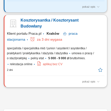
pokaż opis
OSOBA NA TYM STANOWISKU BĘDZIE ODPOWIEDZIALNA ZA:
organizowanie, koordynowanie i nadzór w zakresie przygotowywania,
Kosztorysantka / Kosztorysant
realizacji i rozliczania projektów, monitoring i koordynację realizacji
zadań inwestycyjnych w zakresie zgodności z obowiązującymi
Budowlany
przepisami prawa, w tym Prawa budowlanego,...
Klient portalu Praca.pl
Kraków
praca
stacjonarna
za 3 dni wygasa
specjalista / specjalistka mid / junior / asystent / asystentka /
praktykant / praktykantka / stażysta / stażystka
umowa o pracę /
o staż/praktykę
pełny etat
5 000 - 9 000 zł
brutto/mies.
rekrutacja online
aplikuj bez CV
2 dni
pokaż opis
Analiza dokumentacji technicznej i przetargowej dotyczącej
planowanych inwestycji. Przygotowywanie ofert oraz dokumentów
niezbędnych w postępowaniach przetargowych. Przygotowywanie
zapytań ofertowych i współpraca z dostawcami oraz podwykonawcami.
Wykonywanie przedmiarów robót na podstawie...