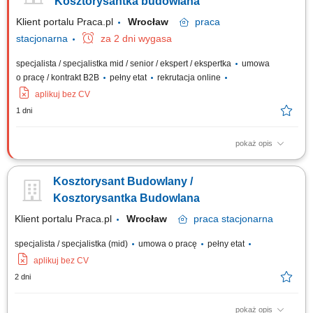
Kosztorysantka budowlana
Klient portalu Praca.pl
Wrocław
praca
stacjonarna
za 2 dni wygasa
specjalista / specjalistka mid / senior / ekspert / ekspertka
umowa
o pracę / kontrakt B2B
pełny etat
rekrutacja online
aplikuj bez CV
1 dni
pokaż opis
Przygotowywanie kosztorysów i kalkulacji dla inwestycji budowlanych na
podstawie dokumentacji technicznej. Tworzenie ofert handlowych oraz
Kosztorysant Budowlany /
kompletowanie dokumentacji przetargowej. Analiza przedmiarów robót i
opracowywanie wycen dla planowanych realizacji. Pozyskiwanie oraz
Kosztorysantka Budowlana
porównywanie ofert od...
Klient portalu Praca.pl
Wrocław
praca
stacjonarna
specjalista / specjalistka (mid)
umowa o pracę
pełny etat
aplikuj bez CV
2 dni
pokaż opis