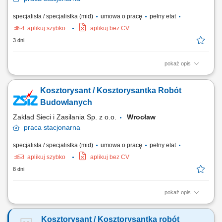
specjalista / specjalistka (mid)
umowa o pracę
pełny etat
aplikuj szybko
aplikuj bez CV
3 dni
pokaż opis
przygotowywanie wycen i kosztorysów robót budowlanych na
podstawie dokumentacji projektowej, przedmiarów robót oraz
Kosztorysant / Kosztorysantka Robót
obowiązujących cen materiałów, robocizny i sprzętu, analiza
dokumentacji projektowej, przedmiarów robót oraz specyfikacji
Budowlanych
technicznych w celu określenia zakresu prac i...
Zakład Sieci i Zasilania Sp. z o.o.
Wrocław
praca
stacjonarna
specjalista / specjalistka (mid)
umowa o pracę
pełny etat
aplikuj szybko
aplikuj bez CV
8 dni
pokaż opis
Opracowywanie kosztorysów oraz kalkulacji robót budowlanych na
podstawie dokumentacji technicznej i przedmiarów. Analiza projektów,
Kosztorysant / Kosztorysantka robót
specyfikacji oraz zakresu prac w celu przygotowania rzetelnych wycen