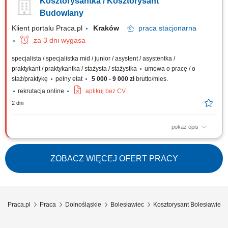
Kosztorysantka / Kosztorysant
realizacji i rozliczania projektów, monitoring i koordynację realizacji
zadań inwestycyjnych w zakresie zgodności z obowiązującymi
Budowlany
przepisami prawa, w tym Prawa budowlanego,...
Klient portalu Praca.pl
Kraków
praca
stacjonarna
za 3 dni wygasa
specjalista / specjalistka mid / junior / asystent / asystentka /
praktykant / praktykantka / stażysta / stażystka
umowa o pracę / o
staż/praktykę
pełny etat
5 000 - 9 000 zł
brutto/mies.
rekrutacja online
aplikuj bez CV
2 dni
pokaż opis
Analiza dokumentacji technicznej i przetargowej dotyczącej planowanych
inwestycji. Przygotowywanie ofert oraz dokumentów niezbędnych w
postępowaniach przetargowych. Przygotowywanie zapytań ofertowych i
ZOBACZ WIĘCEJ OFERT PRACY
współpraca z dostawcami oraz podwykonawcami. Wykonywanie
przedmiarów robót na podstawie...
Praca.pl
Praca
Dolnośląskie
Bolesławiec
Kosztorysant Bolesławiec