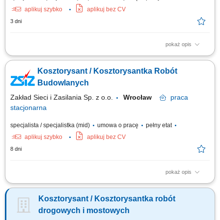
aplikuj szybko
aplikuj bez CV
3 dni
pokaż opis
przygotowywanie wycen i kosztorysów robót budowlanych na podstawie
dokumentacji projektowej, przedmiarów robót oraz obowiązujących cen
Kosztorysant / Kosztorysantka Robót
materiałów, robocizny i sprzętu, analiza dokumentacji projektowej,
przedmiarów robót oraz specyfikacji technicznych w celu określenia
Budowlanych
zakresu prac i...
Zakład Sieci i Zasilania Sp. z o.o.
Wrocław
praca
stacjonarna
specjalista / specjalistka (mid)
umowa o pracę
pełny etat
aplikuj szybko
aplikuj bez CV
8 dni
pokaż opis
Opracowywanie kosztorysów oraz kalkulacji robót budowlanych na
podstawie dokumentacji technicznej i przedmiarów. Analiza projektów,
Kosztorysant / Kosztorysantka robót
specyfikacji oraz zakresu prac w celu przygotowania rzetelnych wycen
inwestycji. Sprawdzanie kompletności dokumentacji i identyfikowanie
drogowych i mostowych
elementów wpływających...