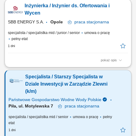
w obszarze elektryki i AKPiA; Opracowywanie kalkulacji kosztowych i
Inżynierka / Inżynier ds. Ofertowania i
przygotowywanie ofert techniczno-handlowych po polsku i angielsku;
Pozyskiwanie, weryfikacja oraz porównywanie ofert od
Wycen
podwykonawców i dostawców urządzeń;...
SBB ENERGY S.A.
Opole
praca
stacjonarna
specjalista / specjalistka mid / junior / senior
umowa o pracę
pełny etat
1 dni
pokaż opis
Obowiązki: Analiza techniczna oraz organizacyjna zapytań ofertowych
w obszarze elektryki i AKPiA; Opracowywanie kalkulacji kosztowych i
Specjalista / Starszy Specjalista w
przygotowywanie ofert techniczno-handlowych po polsku i angielsku;
Pozyskiwanie, weryfikacja oraz porównywanie ofert od
Dziale Inwestycji w Zarządzie Zlewni
podwykonawców i dostawców urządzeń;...
(k/m)
Państwowe Gospodarstwo Wodne Wody Polskie
Piła, ul. Motylewska 7
praca
stacjonarna
specjalista / specjalistka mid / senior
umowa o pracę
pełny
etat
1 dni