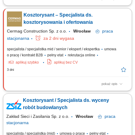
Sporządzanie kosztorysów ofertowych, inwestorskich i wykonawczych na
podstawie zestawień materiałowych, stawek roboczogodziny oraz pracy
Kosztorysant – Specjalista ds.
sprzętu. Analizowanie projektów oraz weryfikowanie zgodności
przedmiarów z rzeczywistym zakresem zadań na budowie.
kosztorysowania i ofertowania
Identyfikowanie ryzyk kosztowych i...
Cermag Construction Sp. z o.o.
Wrocław
praca
stacjonarna
za 2 dni wygasa
specjalista / specjalistka mid / senior / ekspert / ekspertka
umowa
o pracę / kontrakt B2B
pełny etat
rekrutacja online
aplikuj szybko
aplikuj bez CV
3 dni
pokaż opis
Czego oczekujemy: min. 2 letniego doświadczenia w zakresie
kosztorysowania w branży budowlanej, wykształcenia średniego lub
Kosztorysant / Specjalista ds. wyceny
wyższego budowlanego, znajomości programu NORMA umiejętności
organizacji pracy własnej, sumiennego i rzetelnego podejścia do pracy,
robót budowlanych
prawa jazdy kategorii B,
Zakład Sieci i Zasilania Sp. z o.o.
Wrocław
praca
stacjonarna
specjalista / specjalistka (mid)
umowa o pracę
pełny etat