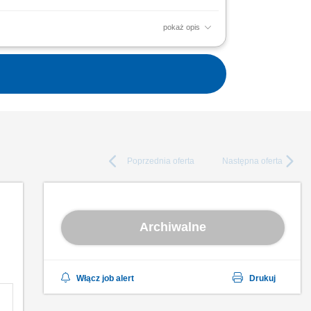
pokaż opis
rogramowania oraz dostępów użytkowników.
iu systemów...
Poprzednia
oferta
Następna
oferta
Archiwalne
Włącz job alert
Drukuj