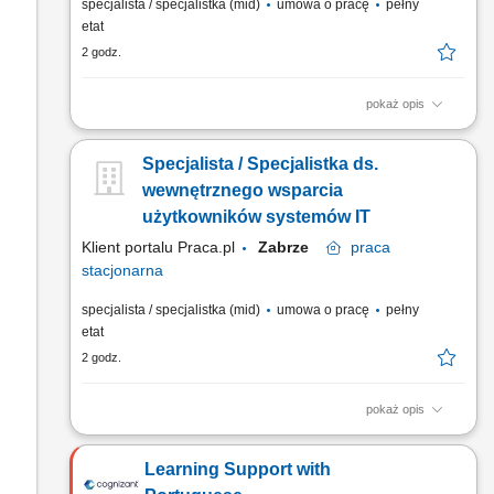
specjalista / specjalistka (mid)
umowa o pracę
pełny
etat
2 godz.
pokaż opis
Wsparcie użytkowników w rozwiązywaniu problemów
związanych ze sprzętem i oprogramowaniem. Diagnostyka
Specjalista / Specjalistka ds.
oraz usuwanie awarii urządzeń IT. Instalacja i aktualizacja
oprogramowania. Konfiguracja oraz relokacja sprzętu
wewnętrznego wsparcia
komputerowego między lokalizacjami. Dbanie o sprawne
użytkowników systemów IT
funkcjonowanie infrastruktury IT.
Klient portalu Praca.pl
Zabrze
praca
stacjonarna
specjalista / specjalistka (mid)
umowa o pracę
pełny
etat
2 godz.
pokaż opis
Wsparcie użytkowników w rozwiązywaniu problemów
związanych ze sprzętem i oprogramowaniem. Diagnostyka
Learning Support with
oraz usuwanie awarii urządzeń IT. Instalacja i aktualizacja
oprogramowania. Konfiguracja oraz relokacja sprzętu