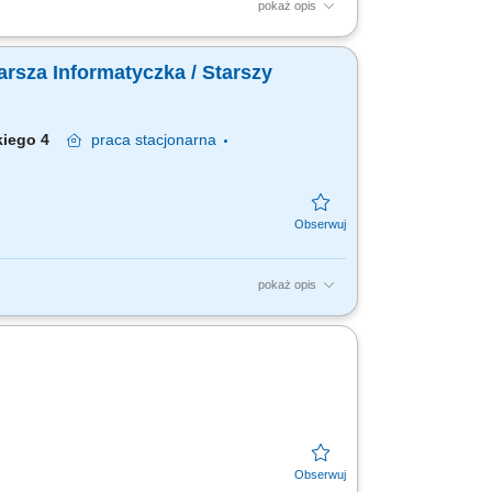
pokaż opis
ie awarii urządzeń IT. Instalacja i
 funkcjonowanie infrastruktury IT.
arsza Informatyczka / Starszy
skiego 4
praca
stacjonarna
pokaż opis
erencyjnych oraz sterowania AV nadzór i
ieżąca obsługa...