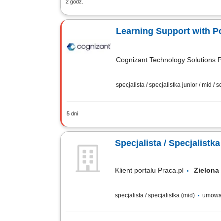
2 godz.
Wsparcie użytkowników w rozwiązywani
aktualizacja oprogramowania. Konfigura
Learning Support with P
Cognizant Technology Solutions P
specjalista / specjalistka junior / mid / 
5 dni
Main responsibilities: Managing, resolv
communication between the learners, me
Specjalista / Specjalis
Klient portalu Praca.pl
Zielona
specjalista / specjalistka (mid)
umowa