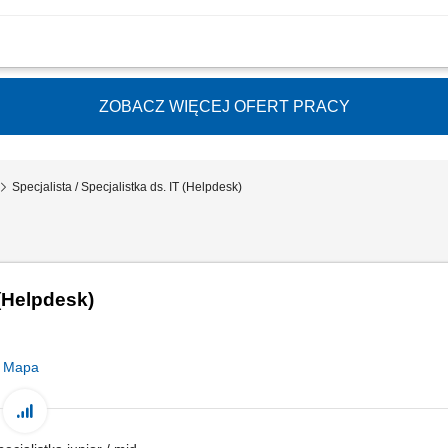
tkownikom stacjonarnie i zdalnie. Obsługa zgłoszeń IT dotyczących sprzętu, op
anie komputerów oraz urządzeń peryferyjnych. Wsparcie w administracji i utrzyman
ZOBACZ WIĘCEJ OFERT PRACY
Specjalista / Specjalistka ds. IT (Helpdesk)
 (Helpdesk)
Mapa