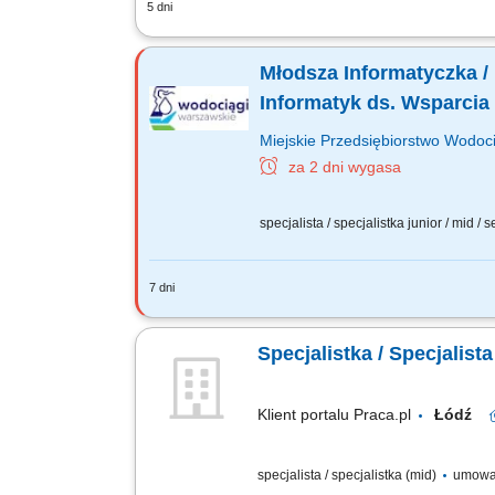
5 dni
Wsparcie użytkowników w rozwiązywani
aktualizacja oprogramowania. Konfigura
Młodsza Informatyczka / 
Informatyk ds. Wsparcia I
Miejskie Przedsiębiorstwo Wodoci
za 2 dni wygasa
specjalista / specjalistka junior / mid / 
7 dni
Jakie będą Twoje obowiązki? nadzór n
podstawowa obsługa systemów nagłośnie
Specjalistka / Specjalista
Klient portalu Praca.pl
Łódź
specjalista / specjalistka (mid)
umowa