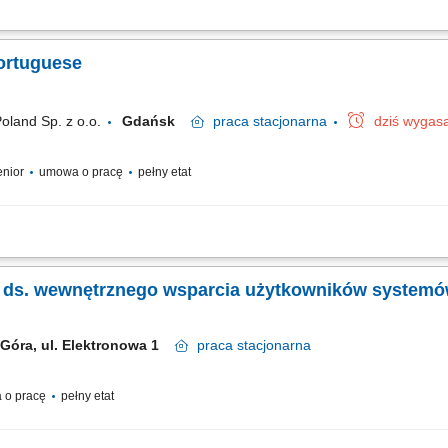
u problemów związanych ze sprzętem i oprogramowaniem. Diagnostyka oraz usuwan
cja oraz relokacja sprzętu komputerowego między lokalizacjami. Dbanie o sprawne
ortuguese
oland Sp. z o.o.
Gdańsk
praca
stacjonarna
dziś wygas
senior
umowa o pracę
pełny etat
ing and posting updates for any course/lab and related learning assets in a discuss
ntors and teacher staff, Managing the customer’s problems through effective diagno
tka ds. wewnętrznego wsparcia użytkowników systemó
 Góra, ul. Elektronowa 1​​
praca
stacjonarna
 o pracę
pełny etat