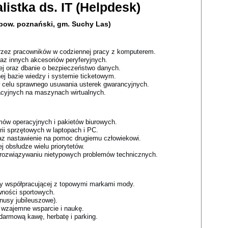
alistka ds. IT (Helpdesk)
(pow. poznański, gm. Suchy Las)
rzez pracowników w codziennej pracy z komputerem.
az innych akcesoriów peryferyjnych.
j oraz dbanie o bezpieczeństwo danych.
j bazie wiedzy i systemie ticketowym.
 celu sprawnego usuwania usterek gwarancyjnych.
cyjnych na maszynach wirtualnych.
ów operacyjnych i pakietów biurowych.
rii sprzętowych w laptopach i PC.
raz nastawienie na pomoc drugiemu człowiekowi.
 obsłudze wielu priorytetów.
rozwiązywaniu nietypowych problemów technicznych.
my współpracującej z topowymi markami mody.
wności sportowych.
nusy jubileuszowe).
wzajemne wsparcie i naukę.
 darmową kawę, herbatę i parking.