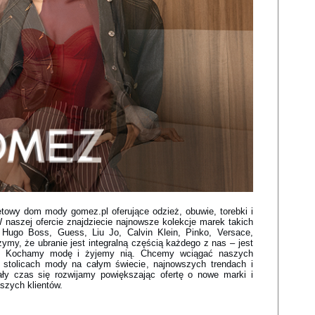
etowy dom mody gomez.pl oferujące odzież, obuwie, torebki i
naszej ofercie znajdziecie najnowsze kolekcje marek takich
, Hugo Boss, Guess, Liu Jo, Calvin Klein, Pinko, Versace,
zymy, że ubranie jest integralną częścią każdego z nas – jest
eru. Kochamy modę i żyjemy nią. Chcemy wciągać naszych
 stolicach mody na całym świecie, najnowszych trendach i
ły czas się rozwijamy powiększając ofertę o nowe marki i
szych klientów.