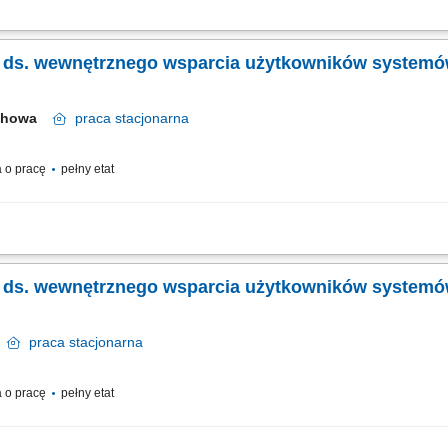
owa w trybie zmianowym wg ustalonego harmonogramu, monitorowanie funkcjono
tracja zgłoszeń incydentów w systemie HelpDesk oraz dokumentacja związanych z t
tka ds. wewnętrznego wsparcia użytkowników systemó
ochowa
praca
stacjonarna
 o pracę
pełny etat
u problemów związanych ze sprzętem i oprogramowaniem. Diagnostyka oraz usuwan
cja oraz relokacja sprzętu komputerowego między lokalizacjami. Dbanie o sprawne
tka ds. wewnętrznego wsparcia użytkowników systemó
e
praca
stacjonarna
 o pracę
pełny etat