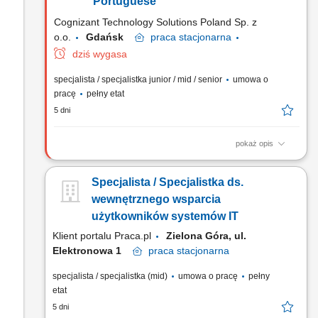
Portuguese
komputerowego między lokalizacjami. Dbanie o sprawne
Cognizant Technology Solutions Poland Sp. z
funkcjonowanie infrastruktury IT.
o.o.
Gdańsk
praca
stacjonarna
dziś wygasa
specjalista / specjalistka junior / mid / senior
umowa o
pracę
pełny etat
5 dni
pokaż opis
Main responsibilities: Managing, resolving and posting
updates for any course/lab and related learning assets in a
Specjalista / Specjalistka ds.
discussion forum on the designated platform for
communication between the learners, mentors and teacher
wewnętrznego wsparcia
staff, Managing the customer’s problems through effective
użytkowników systemów IT
diagnosis, resolution...
Klient portalu Praca.pl
Zielona Góra, ul.
Elektronowa 1​​
praca
stacjonarna
specjalista / specjalistka (mid)
umowa o pracę
pełny
etat
5 dni