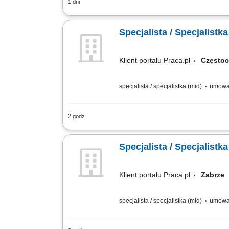
1 dni
Twój zakres obowiązków praca hybryd
zapewnienia ciągłości działania, rejes
Specjalista / Specjalis
Klient portalu Praca.pl
Częst
specjalista / specjalistka (mid)
umowa
2 godz.
Wsparcie użytkowników w rozwiązywani
aktualizacja oprogramowania. Konfigura
Specjalista / Specjalis
Klient portalu Praca.pl
Zabrz
specjalista / specjalistka (mid)
umowa