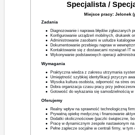
Specjalista / Specj
Miejsce pracy: Jelonek 
Zadania
Diagnozowanie i naprawa błędów zgłaszanych p
Konfigurowanie urządzeń mobilnych, drukarek or
Administrowanie zasobami w usłudze katalogowe
Dokumentowanie przebiegu napraw w wewnętrzne
Kontaktowanie się z dostawcami rozwiązań IT w
Wykonywanie podstawowych operacji administra
Wymagania
Praktyczna wiedza z zakresu utrzymania system
Umiejętność szybkiej identyfikacji przyczyn awa
Wysoka kultura osobista, odporność na stres o
Dobra organizacja czasu pracy przy jednoczesnej
Gotowość do wykazania się samodzielnością w 
Oferujemy
Realny wpływ na sprawność technologiczną fir
Prywatną opiekę medyczną i finansowanie akty
Dodatki okolicznościowe (paczki świąteczne, bo
Pracę w dynamicznym zespole nastawionym na 
Pełne zaplecze socjalne w centrali firmy, w tym