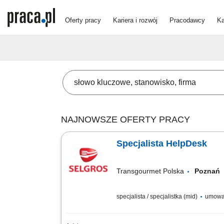
Oferty pracy
Kariera i rozwój
Pracodawcy
Ka
NAJNOWSZE OFERTY PRACY
Specjalista HelpDesk
Transgourmet Polska
Pozna
specjalista / specjalistka (mid)
umowa