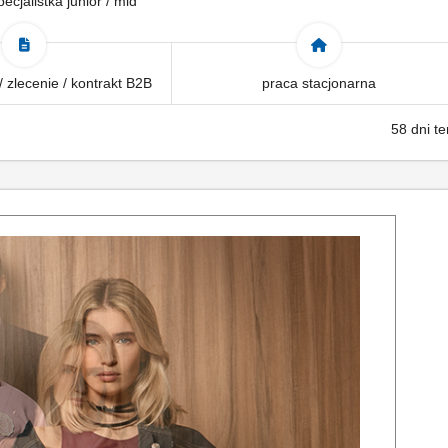
pecjalistka junior / mid
 zlecenie / kontrakt B2B
praca stacjonarna
58 dni t