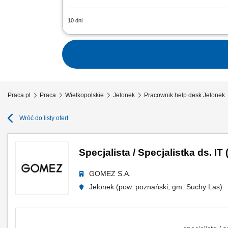
10 dni
Zapewnianie wsparcia technicznego uży
Konfiguracja, przygotowywanie i utrzym
Praca.pl
Praca
Wielkopolskie
Jelonek
Pracownik help desk Jelonek
Wróć do listy ofert
Specjalista / Specjalistka ds. IT
GOMEZ S.A.
Jelonek (pow. poznański, gm. Suchy Las)