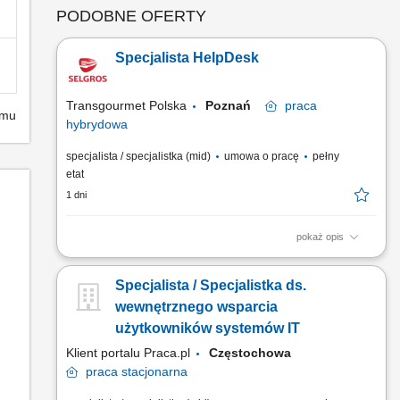
PODOBNE OFERTY
Specjalista HelpDesk
Transgourmet Polska
Poznań
praca
emu
hybrydowa
specjalista / specjalistka (mid)
umowa o pracę
pełny
etat
1 dni
pokaż opis
Twój zakres obowiązków praca hybrydowa w trybie
zmianowym wg ustalonego harmonogramu, monitorowanie
Specjalista / Specjalistka ds.
funkcjonowania systemów informatycznych celem zapewnienia
ciągłości działania, rejestracja zgłoszeń incydentów w
wewnętrznego wsparcia
systemie HelpDesk oraz dokumentacja związanych z tym prac,
użytkowników systemów IT
wsparcie...
Klient portalu Praca.pl
Częstochowa
praca
stacjonarna