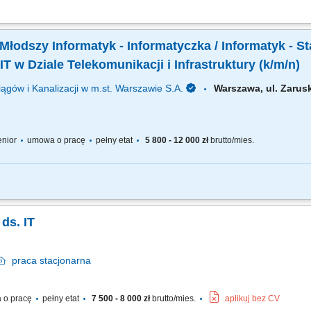
u problemów związanych ze sprzętem i oprogramowaniem. Diagnostyka oraz usuwan
cja oraz relokacja sprzętu komputerowego między lokalizacjami. Dbanie o sprawne
Młodszy Informatyk - Informatyczka / Informatyk - St
T w Dziale Telekomunikacji i Infrastruktury (k/m/n)
ągów i Kanalizacji w m.st. Warszawie S.A.
Warszawa, ul. Zaru
senior
umowa o pracę
pełny etat
5 800 - 12 000 zł
brutto/mies.
ad salami konferencyjnymi i sprzętem multimedialnym obsługa systemów wideokonf
nia monitorowanie i podstawowa diagnostyka klimatyzacji freonowej kontrola i b
 ds. IT
praca
stacjonarna
 o pracę
pełny etat
7 500 - 8 000 zł
brutto/mies.
aplikuj bez CV