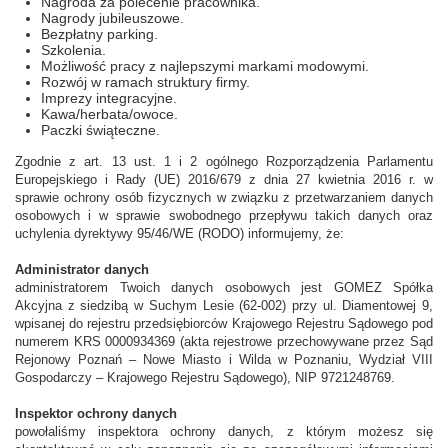
Nagroda za polecenie pracownika.
Nagrody jubileuszowe.
Bezpłatny parking.
Szkolenia.
Możliwość pracy z najlepszymi markami modowymi.
Rozwój w ramach struktury firmy.
Imprezy integracyjne.
Kawa/herbata/owoce.
Paczki świąteczne.
Zgodnie z art. 13 ust. 1 i 2 ogólnego Rozporządzenia Parlamentu
Europejskiego i Rady (UE) 2016/679 z dnia 27 kwietnia 2016 r. w
sprawie ochrony osób fizycznych w związku z przetwarzaniem danych
osobowych i w sprawie swobodnego przepływu takich danych oraz
uchylenia dyrektywy 95/46/WE (RODO) informujemy, że:
Administrator danych
administratorem Twoich danych osobowych jest GOMEZ Spółka
Akcyjna z siedzibą w Suchym Lesie (62-002) przy ul. Diamentowej 9,
wpisanej do rejestru przedsiębiorców Krajowego Rejestru Sądowego pod
numerem KRS 0000934369 (akta rejestrowe przechowywane przez Sąd
Rejonowy Poznań – Nowe Miasto i Wilda w Poznaniu, Wydział VIII
Gospodarczy – Krajowego Rejestru Sądowego), NIP 9721248769.
Inspektor ochrony danych
powołaliśmy inspektora ochrony danych, z którym możesz się