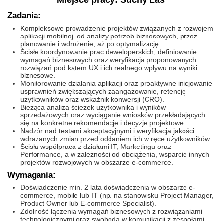
Miejsce pracy: Suchy Las
Zadania:
Kompleksowe prowadzenie projektów związanych z rozwojem
aplikacji mobilnej, od analizy potrzeb biznesowych, przez
planowanie i wdrożenie, aż po optymalizację.
Ścisłe koordynowanie prac deweloperskich, definiowanie
wymagań biznesowych oraz weryfikacja proponowanych
rozwiązań pod kątem UX i ich realnego wpływu na wyniki
biznesowe.
Monitorowanie działania aplikacji oraz proaktywne inicjowanie
usprawnień zwiększających zaangażowanie, retencję
użytkowników oraz wskaźnik konwersji (CRO).
Bieżąca analiza ścieżek użytkownika i wyników
sprzedażowych oraz wyciąganie wniosków przekładających
się na konkretne rekomendacje i decyzje projektowe.
Nadzór nad testami akceptacyjnymi i weryfikacja jakości
wdrażanych zmian przed oddaniem ich w ręce użytkowników.
Ścisła współpraca z działami IT, Marketingu oraz
Performance, a w zależności od obciążenia, wsparcie innych
projektów rozwojowych w obszarze e-commerce.
Wymagania:
Doświadczenie min. 2 lata doświadczenia w obszarze e-
commerce, mobile lub IT (np. na stanowisku Project Manager,
Product Owner lub E-commerce Specialist).
Zdolność łączenia wymagań biznesowych z rozwiązaniami
technologicznymi oraz swoboda w komunikacji z zespołami