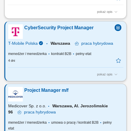
pokaż opis
Aktywny udział w kształtowaniu strategii wdrażania nowoczesnych
usług online. Wprowadzanie na rynek innowacyjnych rozwiązań
CyberSecurity Project Manager
cyfrowych oraz zarządzanie ich cyklem życia. Wzbogacanie
standardowej oferty o funkcjonalności stanowiące wartość dodaną dla
klientów. Analiza efektywności oraz...
T-Mobile Polska
Warszawa
praca
hybrydowa
menedżer / menedżerka
kontrakt B2B
pełny etat
4 dni
pokaż opis
Zadania, które na Ciebie czekają: Prowadzenie projektów
cyberbezpieczeństwa od inicjacji do wdrożenia. Koordynacja prac
Project Manager m/f
zespołów technicznych, biznesowych i dostawców. Nadzór nad
terminową i efektywną realizacją projektów. Zarządzanie ryzykiem,
budżetem i komunikacją z...
Medicover Sp. z o.o.
Warszawa, Al. Jerozolimskie
96
praca
hybrydowa
menedżer / menedżerka
umowa o pracę / kontrakt B2B
pełny
etat