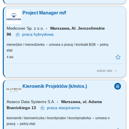
Zadania, które na Ciebie czekają: Prowadzenie projektów
cyberbezpieczeństwa od inicjacji do wdrożenia. Koordynacja prac
Project Manager m/f
zespołów technicznych, biznesowych i dostawców. Nadzór nad
terminową i efektywną realizacją projektów. Zarządzanie ryzykiem,
budżetem i komunikacją z...
Medicover Sp. z o.o.
Warszawa, Al. Jerozolimskie
96
praca
hybrydowa
menedżer / menedżerka
umowa o pracę / kontrakt B2B
pełny
etat
4 dni
pokaż opis
Zakres obowiązków: Samodzielne prowadzenie złożonych projektów i
programów IT end‑to‑end (zakres, harmonogram, budżet, zasoby).
Kierownik Projektów (k/m/os.)
Przygotowanie business case i uzasadnień projektowych we współpracy
z biznesem. Koordynacja zespołów projektowych oraz dostawców
zewnętrznych....
Asseco Data Systems S.A.
Warszawa, ul. Adama
Branickiego 13
praca
stacjonarna
kierownik / kierowniczka / koordynator / koordynatorka
umowa o
pracę
pełny etat