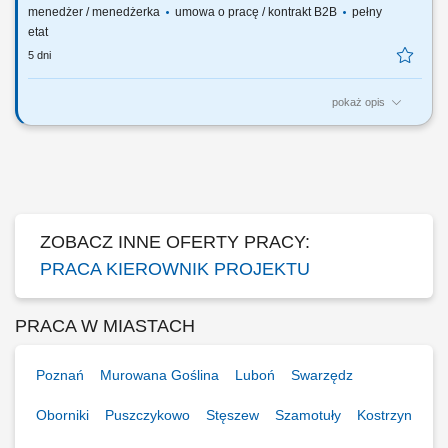
menedżer / menedżerka
umowa o pracę / kontrakt B2B
pełny
etat
5 dni
pokaż opis
Your responsibilities:​ Developing IT audit function and its’
methodologies. Conducting IT risks assessment for internal audit
planning. Conducting IT risk-based audits including DORA, NIS 2 and
other relevant acts compliance verifications. Managing a team of IT
auditors. Execution and...
ZOBACZ INNE OFERTY PRACY:
PRACA KIEROWNIK PROJEKTU
PRACA W MIASTACH
Poznań
Murowana Goślina
Luboń
Swarzędz
Oborniki
Puszczykowo
Stęszew
Szamotuły
Kostrzyn