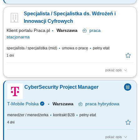
Zadania, które na Ciebie czekają: Odpowiedzialność za delivery dla
produktu; Koordynację pracy wielu zespołów Scrumowych w projekcie
Specjalista / Specjalistka ds. Wdrożeń i
międzynarodowym. Synchronizację i priorytetyzację backlogu.
Wspieranie zespołów w stosowaniu metodologii Scrum oraz
Innowacji Cyfrowych
facylitowanie ceremonii Scrum (Daily,...
Klient portalu Praca.pl
Warszawa
praca
stacjonarna
specjalista / specjalistka (mid)
umowa o pracę
pełny etat
1 dni
pokaż opis
Aktywny udział w kształtowaniu strategii wdrażania nowoczesnych usług
online. Wprowadzanie na rynek innowacyjnych rozwiązań cyfrowych oraz
CyberSecurity Project Manager
zarządzanie ich cyklem życia. Wzbogacanie standardowej oferty o
funkcjonalności stanowiące wartość dodaną dla klientów. Analiza
efektywności oraz...
T-Mobile Polska
Warszawa
praca
hybrydowa
menedżer / menedżerka
kontrakt B2B
pełny etat
4 dni
pokaż opis