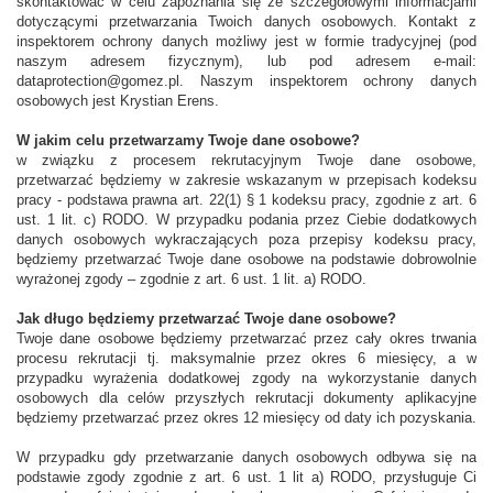
skontaktować w celu zapoznania się ze szczegółowymi informacjami
dotyczącymi przetwarzania Twoich danych osobowych. Kontakt z
inspektorem ochrony danych możliwy jest w formie tradycyjnej (pod
naszym adresem fizycznym), lub pod adresem e-mail:
dataprotection@gomez.pl. Naszym inspektorem ochrony danych
osobowych jest Krystian Erens.
W jakim celu przetwarzamy Twoje dane osobowe?
w związku z procesem rekrutacyjnym Twoje dane osobowe,
przetwarzać będziemy w zakresie wskazanym w przepisach kodeksu
pracy - podstawa prawna art. 22(1) § 1 kodeksu pracy, zgodnie z art. 6
ust. 1 lit. c) RODO. W przypadku podania przez Ciebie dodatkowych
danych osobowych wykraczających poza przepisy kodeksu pracy,
będziemy przetwarzać Twoje dane osobowe na podstawie dobrowolnie
wyrażonej zgody – zgodnie z art. 6 ust. 1 lit. a) RODO.
Jak długo będziemy przetwarzać Twoje dane osobowe?
Twoje dane osobowe będziemy przetwarzać przez cały okres trwania
procesu rekrutacji tj. maksymalnie przez okres 6 miesięcy, a w
przypadku wyrażenia dodatkowej zgody na wykorzystanie danych
osobowych dla celów przyszłych rekrutacji dokumenty aplikacyjne
będziemy przetwarzać przez okres 12 miesięcy od daty ich pozyskania.
W przypadku gdy przetwarzanie danych osobowych odbywa się na
podstawie zgody zgodnie z art. 6 ust. 1 lit a) RODO, przysługuje Ci