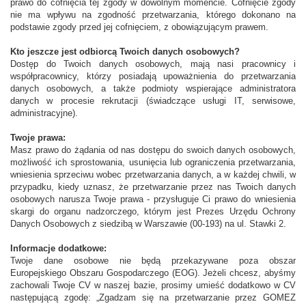
prawo do cofnięcia tej zgody w dowolnym momencie. Cofnięcie zgody
nie ma wpływu na zgodność przetwarzania, którego dokonano na
podstawie zgody przed jej cofnięciem, z obowiązującym prawem.
Kto jeszcze jest odbiorcą Twoich danych osobowych?
Dostęp do Twoich danych osobowych, mają nasi pracownicy i
współpracownicy, którzy posiadają upoważnienia do przetwarzania
danych osobowych, a także podmioty wspierające administratora
danych w procesie rekrutacji (świadczące usługi IT, serwisowe,
administracyjne).
Twoje prawa:
Masz prawo do żądania od nas dostępu do swoich danych osobowych,
możliwość ich sprostowania, usunięcia lub ograniczenia przetwarzania,
wniesienia sprzeciwu wobec przetwarzania danych, a w każdej chwili, w
przypadku, kiedy uznasz, że przetwarzanie przez nas Twoich danych
osobowych narusza Twoje prawa - przysługuje Ci prawo do wniesienia
skargi do organu nadzorczego, którym jest Prezes Urzędu Ochrony
Danych Osobowych z siedzibą w Warszawie (00-193) na ul. Stawki 2.
Informacje dodatkowe:
Twoje dane osobowe nie będą przekazywane poza obszar
Europejskiego Obszaru Gospodarczego (EOG). Jeżeli chcesz, abyśmy
zachowali Twoje CV w naszej bazie, prosimy umieść dodatkowo w CV
następującą zgodę: „Zgadzam się na przetwarzanie przez GOMEZ