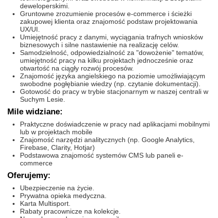
deweloperskimi.
Gruntowne zrozumienie procesów e-commerce i ścieżki
zakupowej klienta oraz znajomość podstaw projektowania
UX/UI.
Umiejętność pracy z danymi, wyciągania trafnych wniosków
biznesowych i silne nastawienie na realizację celów.
Samodzielność, odpowiedzialność za "dowożenie" tematów,
umiejętność pracy na kilku projektach jednocześnie oraz
otwartość na ciągły rozwój procesów.
Znajomość języka angielskiego na poziomie umożliwiającym
swobodne pogłębianie wiedzy (np. czytanie dokumentacji).
Gotowość do pracy w trybie stacjonarnym w naszej centrali w
Suchym Lesie.
Mile widziane:
Praktyczne doświadczenie w pracy nad aplikacjami mobilnymi
lub w projektach mobile
Znajomość narzędzi analitycznych (np. Google Analytics,
Firebase, Clarity, Hotjar)
Podstawowa znajomość systemów CMS lub paneli e-
commerce
Oferujemy:
Ubezpieczenie na życie.
Prywatna opieka medyczna.
Karta Multisport.
Rabaty pracownicze na kolekcje.