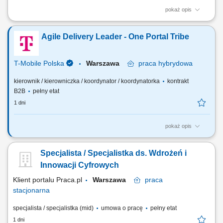
pokaż opis
Zakres obowiązków: Zarządzanie projektami wdrożeniowymi AI i BI:
planowanie harmonogramów, budżetów, zasobów oraz nadzór nad
Agile Delivery Leader - One Portal Tribe
realizacją. Analiza procesów biznesowych i identyfikacja use-case'ów
dla AI (automatyzacja, analiza treści, wsparcie decyzyjne). Dobór
architektury: SaaS vs...
T-Mobile Polska
Warszawa
praca
hybrydowa
kierownik / kierowniczka / koordynator / koordynatorka
kontrakt
B2B
pełny etat
1 dni
pokaż opis
Zadania, które na Ciebie czekają: Odpowiedzialność za delivery dla
produktu; Koordynację pracy wielu zespołów Scrumowych w projekcie
Specjalista / Specjalistka ds. Wdrożeń i
międzynarodowym. Synchronizację i priorytetyzację backlogu.
Wspieranie zespołów w stosowaniu metodologii Scrum oraz
Innowacji Cyfrowych
facylitowanie ceremonii Scrum (Daily,...
Klient portalu Praca.pl
Warszawa
praca
stacjonarna
specjalista / specjalistka (mid)
umowa o pracę
pełny etat
1 dni