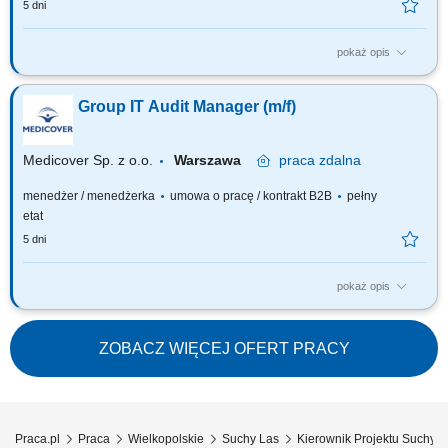
5 dni
pokaż opis
Zadania: samodzielne, skuteczne i kompleksowe zarządzanie projektem
(dokumentacja, zakres, budżet, zasoby, ryzyka), odpowiedzialność za
Group IT Audit Manager (m/f)
opracowanie harmonogramu realizacji projektu i wdrażanie planu
działań, reprezentowanie Firmy wobec klienta, podwykonawców,
instytucji zewnętrznych,...
Medicover Sp. z o.o.
Warszawa
praca
zdalna
menedżer / menedżerka
umowa o pracę / kontrakt B2B
pełny
etat
5 dni
pokaż opis
Your responsibilities:​ Developing IT audit function and its’ methodologies.
Conducting IT risks assessment for internal audit planning. Conducting IT
risk-based audits including DORA, NIS 2 and other relevant acts
ZOBACZ WIĘCEJ OFERT PRACY
compliance verifications. Managing a team of IT auditors. Execution and...
Praca.pl
Praca
Wielkopolskie
Suchy Las
Kierownik Projektu Suchy L