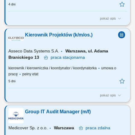
4 dni
pokaż opis
Zakres obowiązków: Samodzielne prowadzenie złożonych projektów i
programów IT end‑to‑end (zakres, harmonogram, budżet, zasoby).
Kierownik Projektów (k/m/os.)
Przygotowanie business case i uzasadnień projektowych we
współpracy z biznesem. Koordynacja zespołów projektowych oraz
dostawców zewnętrznych....
Asseco Data Systems S.A.
Warszawa, ul. Adama
Branickiego 13
praca
stacjonarna
kierownik / kierowniczka / koordynator / koordynatorka
umowa o
pracę
pełny etat
5 dni
pokaż opis
Zadania: samodzielne, skuteczne i kompleksowe zarządzanie
projektem (dokumentacja, zakres, budżet, zasoby, ryzyka),
Group IT Audit Manager (m/f)
odpowiedzialność za opracowanie harmonogramu realizacji projektu i
wdrażanie planu działań, reprezentowanie Firmy wobec klienta,
podwykonawców, instytucji zewnętrznych,...
Medicover Sp. z o.o.
Warszawa
praca
zdalna