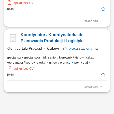
aplikuj bez CV
10 dni
pokaż opis
Prowadzenie negocjacji warunków umów z dostawcami oraz firmami
transportowymi; Organizacja, koordynacja i nadzór nad pracą
Koordynator / Koordynatorka ds.
przewoźników, kierowców i kadry realizującej zlecenia; Tworzenie i
uzgadnianie harmonogramów dostaw z innymi działami; Weryfikacja
Planowania Produkcji i Logistyki
jakościowa i ilościowa...
Klient portalu Praca.pl
Łuków
praca
stacjonarna
specjalista / specjalistka mid / senior / kierownik / kierowniczka /
koordynator / koordynatorka
umowa o pracę
pełny etat
aplikuj bez CV
10 dni
pokaż opis
Koordynowanie planu produkcji we współpracy z kierownikiem
produkcji. Planowanie i optymalizacja przepływu materiałów.
Koordynowanie zakupów i dostaw surowców oraz opakowań.
Organizacja wysyłek gotowych produktów. Nadzór nad procesem
pakowania i prawidłowym etykietowaniem produktów,...