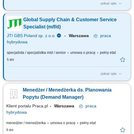
pokaż opis
About the position: As a Global Supply Chain & Customer Service
Specialist, you will support end‑to‑end operations within the GBS scope,
Global Supply Chain & Customer Service
ensuring timely and accurate supply of finished, semi‑finished, and raw
materials to JTI Markets and 3rd Party Partners. You’ll work closely with...
Specialist (m/f/d)
JTI GBS Poland sp. z o.o.
Warszawa
praca
hybrydowa
specjalista / specjalistka mid / senior
umowa o pracę
pełny etat
5 dni
pokaż opis
Position Purpose This is an exciting opportunity to join a dynamic global
team and contribute to the transformation of our Supply Chain and
Menedżer / Menedżerka ds. Planowania
Customer Service operations. In this role, you will help ensure that
internal and external customers worldwide receive best-in-class service
Popytu (Demand Manager)
by managing...
Klient portalu Praca.pl
Warszawa
praca
hybrydowa
menedżer / menedżerka
umowa o pracę
pełny etat
9 dni