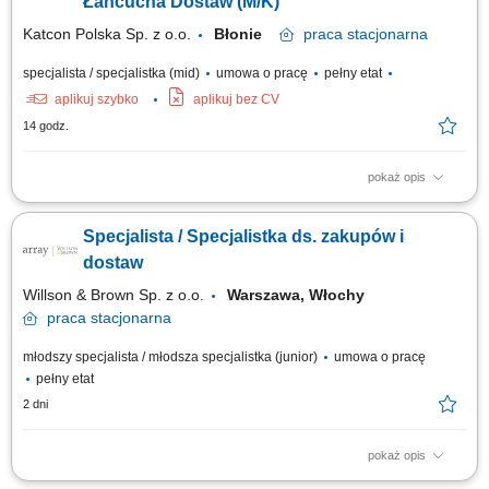
Łańcucha Dostaw (M/K)
Katcon Polska Sp. z o.o.
Błonie
praca
stacjonarna
specjalista / specjalistka (mid)
umowa o pracę
pełny etat
aplikuj szybko
aplikuj bez CV
14 godz.
pokaż opis
Opis stanowiska Monitorowanie i kontrolowanie poziomów stanów
magazynowych (surowce, komponenty, produkty końcowe)
Specjalista / Specjalistka ds. zakupów i
Koordynowanie zapasów w oparciu o aktualne plany produkcyjne oraz
prognozy rynkowe; Wprowadzanie, weryfikacja i administracja danymi
dostaw
logistycznymi w systemie klasy ERP; Generowanie...
Willson & Brown Sp. z o.o.
Warszawa, Włochy
praca
stacjonarna
młodszy specjalista / młodsza specjalistka (junior)
umowa o pracę
pełny etat
2 dni
pokaż opis
Twoje Zadania: identyfikacja dostawców oraz pozyskiwanie informacji o