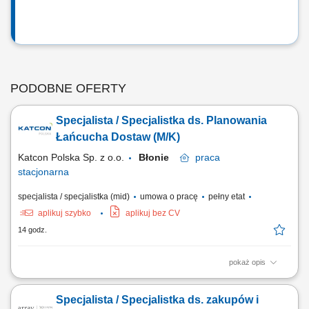
PODOBNE OFERTY
Specjalista / Specjalistka ds. Planowania
Łańcucha Dostaw (M/K)
Katcon Polska Sp. z o.o.
Błonie
praca
stacjonarna
specjalista / specjalistka (mid)
umowa o pracę
pełny etat
aplikuj szybko
aplikuj bez CV
14 godz.
pokaż opis
Opis stanowiska Monitorowanie i kontrolowanie poziomów stanów
magazynowych (surowce, komponenty, produkty końcowe)
Specjalista / Specjalistka ds. zakupów i
Koordynowanie zapasów w oparciu o aktualne plany produkcyjne oraz