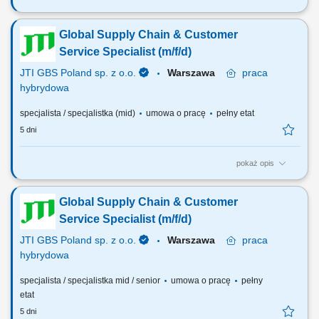
Do Twoich głównych zadań będzie należało: Nadzór nad procesem
kompletacji towarów dla klientów. Fakturowanie i planowanie tras.
Global Supply Chain & Customer
Organizowanie i nadzorowanie pracy zespołu oraz procesu dostaw.
Współpraca z firmami transportowymi w zakresie realizacji dostaw.
Service Specialist (m/f/d)
Odpowiedzialność za jakość...
JTI GBS Poland sp. z o.o.
Warszawa
praca
hybrydowa
specjalista / specjalistka (mid)
umowa o pracę
pełny etat
5 dni
pokaż opis
About the position: As a Global Supply Chain & Customer Service
Specialist, you will support end‑to‑end operations within the GBS
Global Supply Chain & Customer
scope, ensuring timely and accurate supply of finished, semi‑finished,
and raw materials to JTI Markets and 3rd Party Partners. You’ll work
Service Specialist (m/f/d)
closely with...
JTI GBS Poland sp. z o.o.
Warszawa
praca
hybrydowa
specjalista / specjalistka mid / senior
umowa o pracę
pełny
etat
5 dni