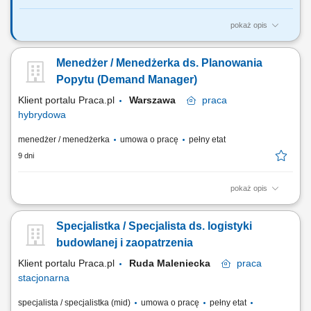
pokaż opis
Position Purpose This is an exciting opportunity to join a dynamic global
team and contribute to the transformation of our Supply Chain and
Menedżer / Menedżerka ds. Planowania
Customer Service operations. In this role, you will help ensure that
internal and external customers worldwide receive best-in-class service
Popytu (Demand Manager)
by managing...
Klient portalu Praca.pl
Warszawa
praca
hybrydowa
menedżer / menedżerka
umowa o pracę
pełny etat
9 dni
pokaż opis
Nadzorowanie i koordynowanie całościowego procesu prognozowania
sprzedaży w organizacji. Projektowanie, wdrażanie oraz bieżąca
Specjalistka / Specjalista ds. logistyki
optymalizacja struktur planowania operacyjnego i sprzedaży (S&OP).
Prowadzenie kluczowych spotkań biznesowych w ramach S&OP oraz
budowlanej i zaopatrzenia
przygotowywanie strategicznych...
Klient portalu Praca.pl
Ruda Maleniecka
praca
stacjonarna
specjalista / specjalistka (mid)
umowa o pracę
pełny etat