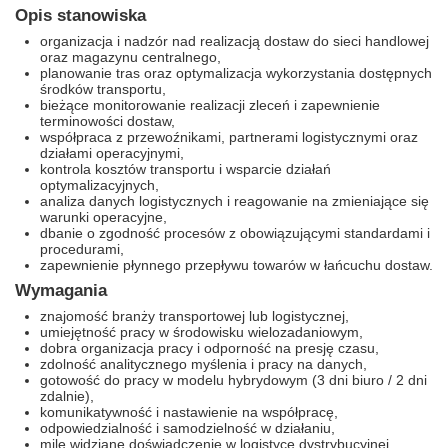
Opis stanowiska
organizacja i nadzór nad realizacją dostaw do sieci handlowej
oraz magazynu centralnego,
planowanie tras oraz optymalizacja wykorzystania dostępnych
środków transportu,
bieżące monitorowanie realizacji zleceń i zapewnienie
terminowości dostaw,
współpraca z przewoźnikami, partnerami logistycznymi oraz
działami operacyjnymi,
kontrola kosztów transportu i wsparcie działań
optymalizacyjnych,
analiza danych logistycznych i reagowanie na zmieniające się
warunki operacyjne,
dbanie o zgodność procesów z obowiązującymi standardami i
procedurami,
zapewnienie płynnego przepływu towarów w łańcuchu dostaw.
Wymagania
znajomość branży transportowej lub logistycznej,
umiejętność pracy w środowisku wielozadaniowym,
dobra organizacja pracy i odporność na presję czasu,
zdolność analitycznego myślenia i pracy na danych,
gotowość do pracy w modelu hybrydowym (3 dni biuro / 2 dni
zdalnie),
komunikatywność i nastawienie na współpracę,
odpowiedzialność i samodzielność w działaniu,
mile widziane doświadczenie w logistyce dystrybucyjnej.