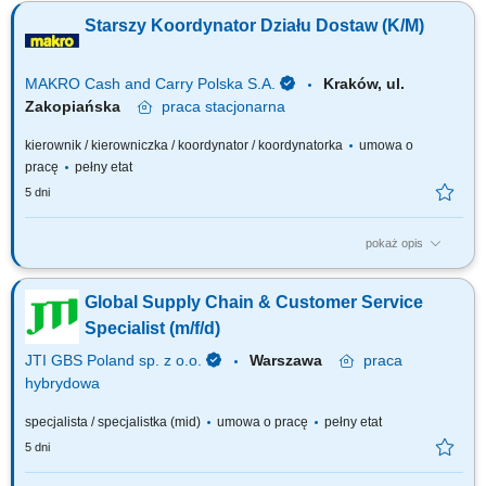
ofertach rynkowych; przygotowywanie i wysyłanie zapytań ofertowych
Starszy Koordynator Działu Dostaw (K/M)
oraz porównywanie otrzymanych propozycji; udział w procesie
zamawiania materiałów i usług; wprowadzanie danych zakupowych do
systemów firmowych; wsparcie...
MAKRO Cash and Carry Polska S.A.
Kraków, ul.
Zakopiańska
praca
stacjonarna
kierownik / kierowniczka / koordynator / koordynatorka
umowa o
pracę
pełny etat
5 dni
pokaż opis
Do Twoich głównych zadań będzie należało: Nadzór nad procesem
kompletacji towarów dla klientów. Fakturowanie i planowanie tras.
Global Supply Chain & Customer Service
Organizowanie i nadzorowanie pracy zespołu oraz procesu dostaw.
Współpraca z firmami transportowymi w zakresie realizacji dostaw.
Specialist (m/f/d)
Odpowiedzialność za jakość...
JTI GBS Poland sp. z o.o.
Warszawa
praca
hybrydowa
specjalista / specjalistka (mid)
umowa o pracę
pełny etat
5 dni