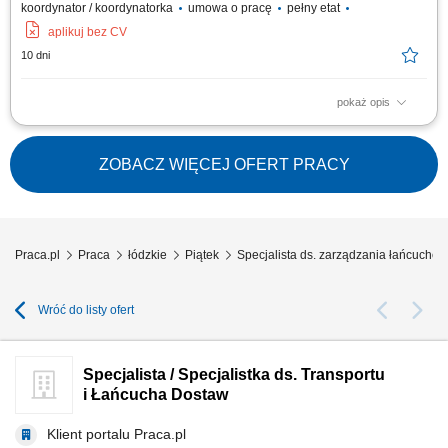
koordynator / koordynatorka
umowa o pracę
pełny etat
aplikuj bez CV
10 dni
pokaż opis
Koordynowanie planu produkcji we współpracy z kierownikiem produkcji.
Planowanie i optymalizacja przepływu materiałów. Koordynowanie
zakupów i dostaw surowców oraz opakowań. Organizacja wysyłek
ZOBACZ WIĘCEJ OFERT PRACY
gotowych produktów. Nadzór nad procesem pakowania i prawidłowym
etykietowaniem produktów,...
Praca.pl
Praca
łódzkie
Piątek
Specjalista ds. zarządzania łańcuche
Wróć do listy ofert
Specjalista / Specjalistka ds. Transportu
i Łańcucha Dostaw
Klient portalu Praca.pl