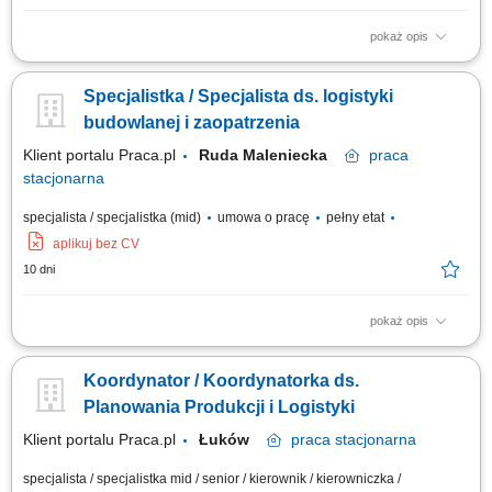
pokaż opis
Nadzorowanie i koordynowanie całościowego procesu prognozowania
sprzedaży w organizacji. Projektowanie, wdrażanie oraz bieżąca
Specjalistka / Specjalista ds. logistyki
optymalizacja struktur planowania operacyjnego i sprzedaży (S&OP).
Prowadzenie kluczowych spotkań biznesowych w ramach S&OP oraz
budowlanej i zaopatrzenia
przygotowywanie strategicznych...
Klient portalu Praca.pl
Ruda Maleniecka
praca
stacjonarna
specjalista / specjalistka (mid)
umowa o pracę
pełny etat
aplikuj bez CV
10 dni
pokaż opis
Prowadzenie negocjacji warunków umów z dostawcami oraz firmami
transportowymi; Organizacja, koordynacja i nadzór nad pracą
Koordynator / Koordynatorka ds.
przewoźników, kierowców i kadry realizującej zlecenia; Tworzenie i
uzgadnianie harmonogramów dostaw z innymi działami; Weryfikacja
Planowania Produkcji i Logistyki
jakościowa i ilościowa...
Klient portalu Praca.pl
Łuków
praca
stacjonarna
specjalista / specjalistka mid / senior / kierownik / kierowniczka /