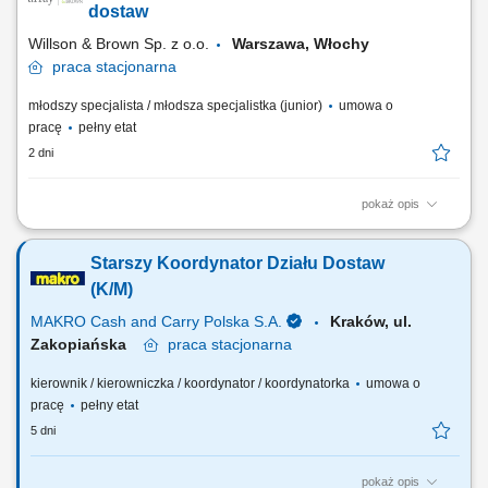
prognozy rynkowe; Wprowadzanie, weryfikacja i administracja danymi
dostaw
logistycznymi w systemie klasy ERP; Generowanie...
Willson & Brown Sp. z o.o.
Warszawa, Włochy
praca
stacjonarna
młodszy specjalista / młodsza specjalistka (junior)
umowa o
pracę
pełny etat
2 dni
pokaż opis
Twoje Zadania: identyfikacja dostawców oraz pozyskiwanie informacji o
ofertach rynkowych; przygotowywanie i wysyłanie zapytań ofertowych
Starszy Koordynator Działu Dostaw
oraz porównywanie otrzymanych propozycji; udział w procesie
zamawiania materiałów i usług; wprowadzanie danych zakupowych do
(K/M)
systemów firmowych; wsparcie...
MAKRO Cash and Carry Polska S.A.
Kraków, ul.
Zakopiańska
praca
stacjonarna
kierownik / kierowniczka / koordynator / koordynatorka
umowa o
pracę
pełny etat
5 dni
pokaż opis