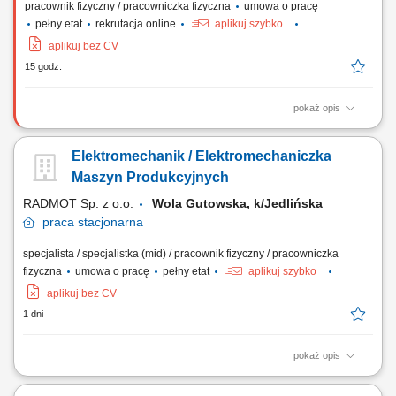
pracownik fizyczny / pracowniczka fizyczna
umowa o pracę
pełny etat
rekrutacja online
aplikuj szybko
aplikuj bez CV
15 godz.
pokaż opis
Opis stanowiska: diagnozowanie i usuwanie awarii w układach
mechanicznych, elektrycznych i elektronicznych, realizacja napraw oraz
Elektromechanik / Elektromechaniczka
przeglądów specjalistycznych pojazdów użytkowych, obsługa
systemów sterowania, monitoringu, klimatyzacji i ogrzewania,
Maszyn Produkcyjnych
wykonywanie prac serwisowych związanych z...
RADMOT Sp. z o.o.
Wola Gutowska, k/Jedlińska
praca
stacjonarna
specjalista / specjalistka (mid) / pracownik fizyczny / pracowniczka
fizyczna
umowa o pracę
pełny etat
aplikuj szybko
aplikuj bez CV
1 dni
pokaż opis
Opis stanowiska zapewnienie ciągłości pracy maszyn i urządzeń
wykorzystywanych w procesie produkcyjnym, diagnozowanie usterek