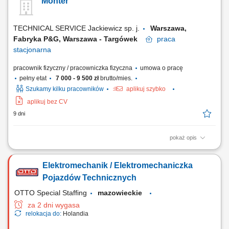
Monter
zgodnie z dokumentacją. Montaż układów mechanicznych,
transportowych i pneumatycznych. Obsługa elektronarzędzi oraz
narzędzi pomiarowych. Utrzymywanie porządku na...
TECHNICAL SERVICE Jackiewicz sp. j.
Warszawa,
Fabryka P&G, Warszawa - Targówek
praca
stacjonarna
pracownik fizyczny / pracowniczka fizyczna
umowa o pracę
pełny etat
7 000 - 9 500 zł
brutto/mies.
Szukamy kilku pracowników
aplikuj szybko
aplikuj bez CV
9 dni
pokaż opis
Lokalizacja: Fabryka P&G, Warszawa - Targówek Montaż i demontaż
modułów, pozycjonowanie elementów mechanicznych
Elektromechanik / Elektromechaniczka
zaawansowanych maszyn produkcyjnych. Przezbrajanie maszyn
zgodnie z rysunkiem technicznym i dokumentacją projektową.
Pojazdów Technicznych
Integracja systemów: Udział w łączeniu poszczególnych...
OTTO Special Staffing
mazowieckie
za 2 dni wygasa
relokacja do:
Holandia