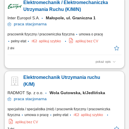
Elektromechanik / Elektromechaniczka
oraz wykonywanie bieżących napraw technicznych, analiza przyczyn
awarii i wdrażanie działań zapobiegających ich ponownemu
Utrzymania Ruchu (K/M/N)
występowaniu, realizacja planowanych...
Inter Europol S.A.
Małopole, ul. Graniczna 1
praca
stacjonarna
pracownik fizyczny / pracowniczka fizyczna
umowa o pracę
pełny etat
aplikuj szybko
aplikuj bez CV
2 dni
pokaż opis
Zakres obowiązków: Zapewnienie sprawnego działania maszyn i
urządzeń produkcyjnych, Wykonywanie bieżących konserwacji oraz
Elektromechanik Utrzymania ruchu
przeglądów technicznych, Diagnostyka i usuwanie awarii na liniach
produkcyjnych, Zgłaszanie zapotrzebowania na części zamienne,
(K/M)
Wsparcie przy uruchamianiu nowych...
RADMOT Sp. z o.o.
Wola Gutowska, k/Jedlińska
praca
stacjonarna
specjalista / specjalistka (mid) / pracownik fizyczny / pracowniczka
fizyczna
umowa o pracę
pełny etat
aplikuj szybko
aplikuj bez CV
3 dni