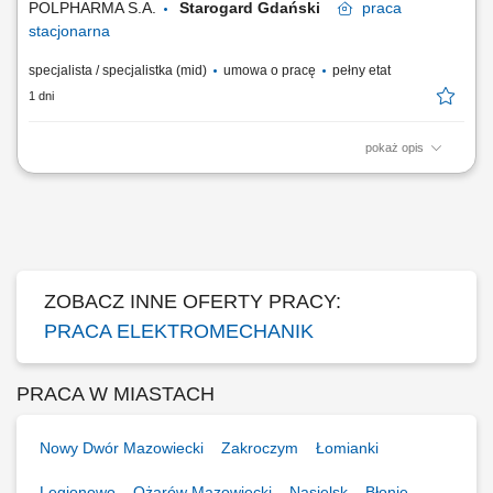
POLPHARMA S.A.
Starogard Gdański
praca
stacjonarna
specjalista / specjalistka (mid)
umowa o pracę
pełny etat
1 dni
pokaż opis
Zakres obowiązków: Zapewnienie sprawnego funkcjonowania
infrastruktury technicznej oraz urządzeń wspierających procesy
produkcyjne. Kontrola pracy instalacji pomocniczych, reagowanie na
usterki oraz wykonywanie bieżących napraw i regulacji. Współpraca
przy utrzymaniu wymaganych parametrów...
ZOBACZ INNE OFERTY PRACY:
PRACA ELEKTROMECHANIK
PRACA W MIASTACH
Nowy Dwór Mazowiecki
Zakroczym
Łomianki
Legionowo
Ożarów Mazowiecki
Nasielsk
Błonie