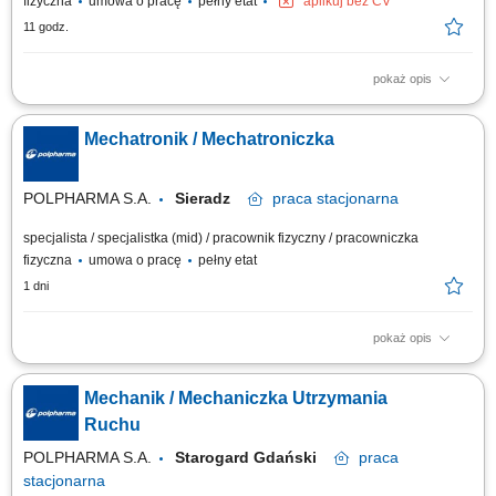
fizyczna
umowa o pracę
pełny etat
aplikuj bez CV
11 godz.
pokaż opis
Zakres obowiązków: Zapewnienie prawidłowego działania maszyn,
urządzeń, instalacji oraz systemów automatyki. Wykonywanie napraw,
Mechatronik / Mechatroniczka
konserwacji i bieżących prac serwisowych. Przeprowadzanie przeglądów
technicznych oraz kontroli stanu urządzeń. Wykonywanie kalibracji
aparatury...
POLPHARMA S.A.
Sieradz
praca
stacjonarna
specjalista / specjalistka (mid) / pracownik fizyczny / pracowniczka
fizyczna
umowa o pracę
pełny etat
1 dni
pokaż opis
Twój zakres obowiązków: Zapewnienie ciągłej sprawności i
odpowiedniego stanu technicznego maszyn, urządzeń, instalacji i
Mechanik / Mechaniczka Utrzymania
systemów automatyki; Przeprowadzanie koniecznych napraw,
konserwacji, Przeprowadzanie przeglądów, regularnych kontroli urządzeń
Ruchu
i maszyn; Wykonywanie przydzielonych...
POLPHARMA S.A.
Starogard Gdański
praca
stacjonarna