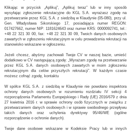
Klikając w przycisk „Aplikuj”, „Aplikuj teraz” lub w inny sposób
wysyłając zgłoszenie rekrutacyjne do KGL S.A. wyrażasz zgodę na
przetwarzanie przez KGL S.A. z siedzibą w Klaudynie (05-080), przy ul.
Gen. Władysława Sikorskiego 17, posiadająca numer REGON:
017427662, numer NIP: 1181624643 oraz numer KRS: 0000092741, tel.:
+48 22 321 30 00, fax: +48 22 321 30 09, Twoich danych osobowych
zawartych w zgłoszeniu rekrutacyjnym w celu prowadzenia rekrutacji na
stanowisko wskazane w ogłoszeniu.
Jeżeli chcesz, abyśmy zachowali Twoje CV w naszej bazie, umieść
dodatkowo w CV następującą zgodę: „Wyrażam zgodę na przetwarzanie
przez KGL S.A. danych osobowych zawartych w moim zgłoszeniu
rekrutacyjnym dla celów przyszłych rekrutacji”. W każdym czasie
możesz cofnąć zgodę, kontaktu
W spółce KGL S.A. z siedzibą w Klaudynie nie powołano inspektora
ochrony danych osobowych w rozumieniu rozdziału IV sekcji 4
rozporządzenia Parlamentu Europejskiego i Rady (UE) 2016/679 z dnia
27 kwietnia 2016 r. w sprawie ochrony osób fizycznych w związku z
przetwarzaniem danych osobowych i w sprawie swobodnego przepływu
takich danych oraz uchylenia dyrektywy 95/46/WE (ogólne
rozporządzenie o ochronie danych).
Twoje dane osobowe wskazane w Kodeksie Pracy lub w innych