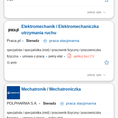
pokaż opis
Zakres obowiązków: Zapewnienie sprawnego funkcjonowania maszyn i
urządzeń produkcyjnych; Naprawa oraz analiza przyczyn awarii i
Elektromechanik / Elektromechaniczka
podejmowanie działań zapobiegawczych; Realizowanie przeglądów
technicznych maszyn i urządzeń produkcyjnych; Współpraca z
utrzymania ruchu
operatorami w zakresie pojawiających się usterek;
Praca.pl
Sieradz
praca
stacjonarna
specjalista / specjalistka (mid) / pracownik fizyczny / pracowniczka
fizyczna
umowa o pracę
pełny etat
aplikuj bez CV
11 godz.
pokaż opis
Zakres obowiązków: Zapewnienie prawidłowego działania maszyn,
urządzeń, instalacji oraz systemów automatyki. Wykonywanie napraw,
Mechatronik / Mechatroniczka
konserwacji i bieżących prac serwisowych. Przeprowadzanie
przeglądów technicznych oraz kontroli stanu urządzeń. Wykonywanie
kalibracji aparatury...
POLPHARMA S.A.
Sieradz
praca
stacjonarna
specjalista / specjalistka (mid) / pracownik fizyczny / pracowniczka