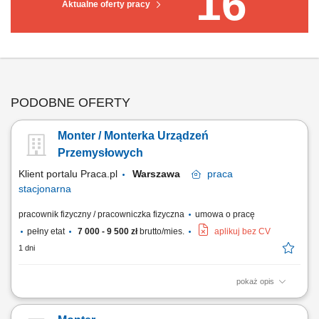
16
Aktualne oferty pracy
PODOBNE OFERTY
Monter / Monterka Urządzeń
Przemysłowych
Klient portalu Praca.pl
Warszawa
praca
stacjonarna
pracownik fizyczny / pracowniczka fizyczna
umowa o pracę
pełny etat
7 000 - 9 500 zł
brutto/mies.
aplikuj bez CV
1 dni
pokaż opis
Wykonywanie montażu mechanicznego maszyn i urządzeń
produkcyjnych. Przezbrajanie oraz przygotowywanie maszyn do pracy