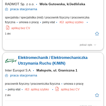
serwisowych związanych z...
RADMOT Sp. z o.o.
Wola Gutowska, k/Jedlińska
praca
stacjonarna
specjalista / specjalistka (mid) / pracownik fizyczny / pracowniczka
fizyczna
umowa o pracę
pełny etat
aplikuj szybko
aplikuj bez CV
1 dni
pokaż opis
Opis stanowiska zapewnienie ciągłości pracy maszyn i urządzeń
wykorzystywanych w procesie produkcyjnym, diagnozowanie usterek
Elektromechanik / Elektromechaniczka
oraz wykonywanie bieżących napraw technicznych, analiza przyczyn
awarii i wdrażanie działań zapobiegających ich ponownemu
Utrzymania Ruchu (K/M/N)
występowaniu, realizacja planowanych...
Inter Europol S.A.
Małopole, ul. Graniczna 1
praca
stacjonarna
pracownik fizyczny / pracowniczka fizyczna
umowa o pracę
pełny etat
aplikuj szybko
aplikuj bez CV
2 dni