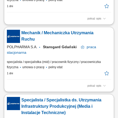
fizyczna
umowa o pracę
pełny etat
1 dni
pokaż opis
Twój zakres obowiązków: Zapewnienie ciągłej sprawności i
odpowiedniego stanu technicznego maszyn, urządzeń, instalacji i
Mechanik / Mechaniczka Utrzymania
systemów automatyki; Przeprowadzanie koniecznych napraw,
konserwacji, Przeprowadzanie przeglądów, regularnych kontroli
Ruchu
urządzeń i maszyn; Wykonywanie przydzielonych...
POLPHARMA S.A.
Starogard Gdański
praca
stacjonarna
specjalista / specjalistka (mid) / pracownik fizyczny / pracowniczka
fizyczna
umowa o pracę
pełny etat
1 dni
pokaż opis
Zakres obowiązków: Zapewnienie ciągłej sprawności technicznej
maszyn, urządzeń oraz infrastruktury produkcyjnej. Realizacja
Specjalista / Specjalistka ds. Utrzymania
bieżących napraw, przeglądów i prac konserwacyjnych. Monitorowanie
pracy instalacji automatyki, elektrycznych oraz systemów kontrolno-
Infrastruktury Produkcyjnej (Media i
pomiarowych. Wykonywanie...
Instalacje Techniczne)