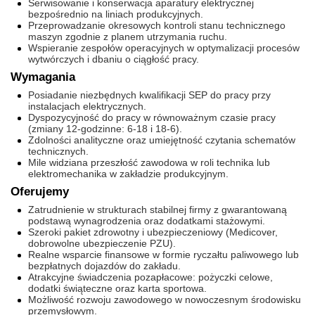
Serwisowanie i konserwacja aparatury elektrycznej
bezpośrednio na liniach produkcyjnych.
Przeprowadzanie okresowych kontroli stanu technicznego
maszyn zgodnie z planem utrzymania ruchu.
Wspieranie zespołów operacyjnych w optymalizacji procesów
wytwórczych i dbaniu o ciągłość pracy.
Wymagania
Posiadanie niezbędnych kwalifikacji SEP do pracy przy
instalacjach elektrycznych.
Dyspozycyjność do pracy w równoważnym czasie pracy
(zmiany 12-godzinne: 6-18 i 18-6).
Zdolności analityczne oraz umiejętność czytania schematów
technicznych.
Mile widziana przeszłość zawodowa w roli technika lub
elektromechanika w zakładzie produkcyjnym.
Oferujemy
Zatrudnienie w strukturach stabilnej firmy z gwarantowaną
podstawą wynagrodzenia oraz dodatkami stażowymi.
Szeroki pakiet zdrowotny i ubezpieczeniowy (Medicover,
dobrowolne ubezpieczenie PZU).
Realne wsparcie finansowe w formie ryczałtu paliwowego lub
bezpłatnych dojazdów do zakładu.
Atrakcyjne świadczenia pozapłacowe: pożyczki celowe,
dodatki świąteczne oraz karta sportowa.
Możliwość rozwoju zawodowego w nowoczesnym środowisku
przemysłowym.