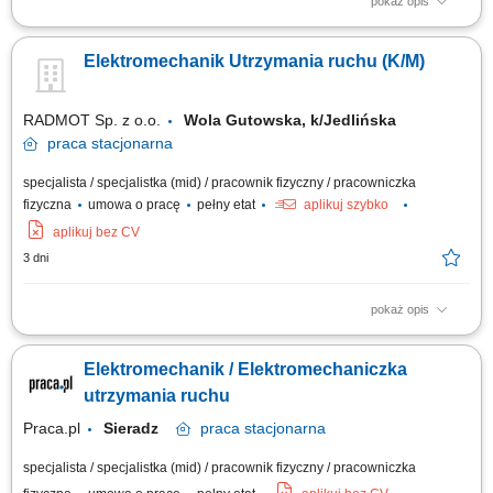
pokaż opis
Zakres obowiązków: Zapewnienie sprawnego działania maszyn i
urządzeń produkcyjnych, Wykonywanie bieżących konserwacji oraz
Elektromechanik Utrzymania ruchu (K/M)
przeglądów technicznych, Diagnostyka i usuwanie awarii na liniach
produkcyjnych, Zgłaszanie zapotrzebowania na części zamienne,
Wsparcie przy uruchamianiu nowych...
RADMOT Sp. z o.o.
Wola Gutowska, k/Jedlińska
praca
stacjonarna
specjalista / specjalistka (mid) / pracownik fizyczny / pracowniczka
fizyczna
umowa o pracę
pełny etat
aplikuj szybko
aplikuj bez CV
3 dni
pokaż opis
Zakres obowiązków: Zapewnienie sprawnego funkcjonowania maszyn i
urządzeń produkcyjnych; Naprawa oraz analiza przyczyn awarii i
Elektromechanik / Elektromechaniczka
podejmowanie działań zapobiegawczych; Realizowanie przeglądów
technicznych maszyn i urządzeń produkcyjnych; Współpraca z
utrzymania ruchu
operatorami w zakresie pojawiających się usterek;
Praca.pl
Sieradz
praca
stacjonarna
specjalista / specjalistka (mid) / pracownik fizyczny / pracowniczka