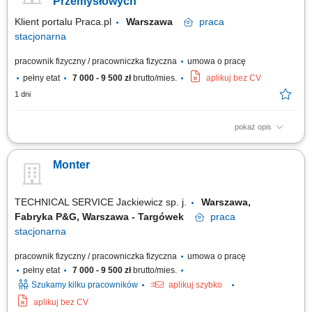
Przemysłowych
Klient portalu Praca.pl
Warszawa
praca
stacjonarna
pracownik fizyczny / pracowniczka fizyczna
umowa o pracę
pełny etat
7 000 - 9 500 zł
brutto/mies.
aplikuj bez CV
1 dni
pokaż opis
Wykonywanie montażu mechanicznego maszyn i urządzeń
produkcyjnych. Przezbrajanie oraz przygotowywanie maszyn do pracy
Monter
zgodnie z dokumentacją. Montaż układów mechanicznych,
transportowych i pneumatycznych. Obsługa elektronarzędzi oraz narzędzi
pomiarowych. Utrzymywanie porządku na...
TECHNICAL SERVICE Jackiewicz sp. j.
Warszawa,
Fabryka P&G, Warszawa - Targówek
praca
stacjonarna
pracownik fizyczny / pracowniczka fizyczna
umowa o pracę
pełny etat
7 000 - 9 500 zł
brutto/mies.
Szukamy kilku pracowników
aplikuj szybko
aplikuj bez CV