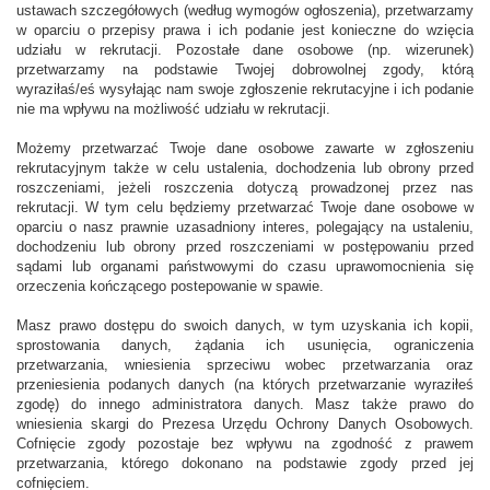
ustawach szczegółowych (według wymogów ogłoszenia), przetwarzamy
w oparciu o przepisy prawa i ich podanie jest konieczne do wzięcia
udziału w rekrutacji. Pozostałe dane osobowe (np. wizerunek)
przetwarzamy na podstawie Twojej dobrowolnej zgody, którą
wyraziłaś/eś wysyłając nam swoje zgłoszenie rekrutacyjne i ich podanie
nie ma wpływu na możliwość udziału w rekrutacji.
Możemy przetwarzać Twoje dane osobowe zawarte w zgłoszeniu
rekrutacyjnym także w celu ustalenia, dochodzenia lub obrony przed
roszczeniami, jeżeli roszczenia dotyczą prowadzonej przez nas
rekrutacji. W tym celu będziemy przetwarzać Twoje dane osobowe w
oparciu o nasz prawnie uzasadniony interes, polegający na ustaleniu,
dochodzeniu lub obrony przed roszczeniami w postępowaniu przed
sądami lub organami państwowymi do czasu uprawomocnienia się
orzeczenia kończącego postepowanie w spawie.
Masz prawo dostępu do swoich danych, w tym uzyskania ich kopii,
sprostowania danych, żądania ich usunięcia, ograniczenia
przetwarzania, wniesienia sprzeciwu wobec przetwarzania oraz
przeniesienia podanych danych (na których przetwarzanie wyraziłeś
zgodę) do innego administratora danych. Masz także prawo do
wniesienia skargi do Prezesa Urzędu Ochrony Danych Osobowych.
Cofnięcie zgody pozostaje bez wpływu na zgodność z prawem
przetwarzania, którego dokonano na podstawie zgody przed jej
cofnięciem.