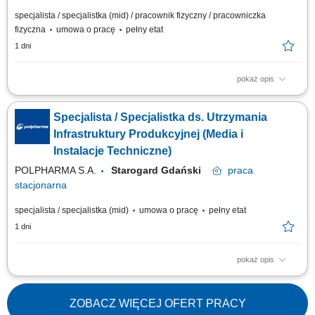
specjalista / specjalistka (mid) / pracownik fizyczny / pracowniczka
fizyczna
umowa o pracę
pełny etat
1 dni
pokaż opis
Zakres obowiązków: Zapewnienie ciągłej sprawności technicznej
maszyn, urządzeń oraz infrastruktury produkcyjnej. Realizacja bieżących
Specjalista / Specjalistka ds. Utrzymania
napraw, przeglądów i prac konserwacyjnych. Monitorowanie pracy
instalacji automatyki, elektrycznych oraz systemów kontrolno-
Infrastruktury Produkcyjnej (Media i
pomiarowych. Wykonywanie...
Instalacje Techniczne)
POLPHARMA S.A.
Starogard Gdański
praca
stacjonarna
specjalista / specjalistka (mid)
umowa o pracę
pełny etat
1 dni
pokaż opis
Zakres obowiązków: Zapewnienie sprawnego funkcjonowania
infrastruktury technicznej oraz urządzeń wspierających procesy
produkcyjne. Kontrola pracy instalacji pomocniczych, reagowanie na
ZOBACZ WIĘCEJ OFERT PRACY
usterki oraz wykonywanie bieżących napraw i regulacji. Współpraca przy