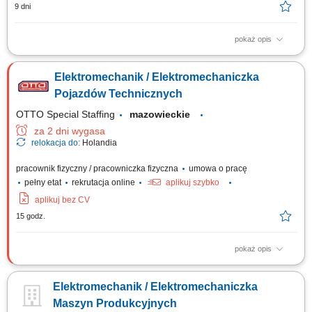
9 dni
pokaż opis
Lokalizacja: Fabryka P&G, Warszawa - Targówek Montaż i demontaż
modułów, pozycjonowanie elementów mechanicznych zaawansowanych
Elektromechanik / Elektromechaniczka
maszyn produkcyjnych. Przezbrajanie maszyn zgodnie z rysunkiem
technicznym i dokumentacją projektową. Integracja systemów: Udział w
Pojazdów Technicznych
łączeniu poszczególnych...
OTTO Special Staffing
mazowieckie
za 2 dni wygasa
relokacja do:
Holandia
pracownik fizyczny / pracowniczka fizyczna
umowa o pracę
pełny etat
rekrutacja online
aplikuj szybko
aplikuj bez CV
15 godz.
pokaż opis
Opis stanowiska: diagnozowanie i usuwanie awarii w układach
mechanicznych, elektrycznych i elektronicznych, realizacja napraw oraz
Elektromechanik / Elektromechaniczka
przeglądów specjalistycznych pojazdów użytkowych, obsługa systemów
sterowania, monitoringu, klimatyzacji i ogrzewania, wykonywanie prac
Maszyn Produkcyjnych