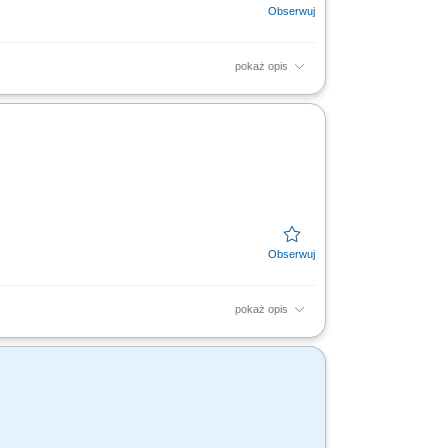
pokaż opis
 związanych z edukacją finansową.
ch oraz dbanie o...
pokaż opis
 szkoleń z zakresu edukacji finansowej.
 nad realizacją...