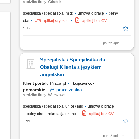
siedziba firmy: Gdańsk
specjalista / specjalistka (mid)
umowa o pracę
pełny
etat
aplikuj szybko
aplikuj bez CV
1 dni
pokaż opis
What we do We are dedicated to helping the world's leading
companies build stronger businesses — helping them go from
Specjalista / Specjalistka ds.
doing digital to being digital. Cognizant Poland offices are
located in Gdańsk, Wrocław, and Kraków. With the capacity to
Obsługi Klienta z językiem
support various clients, we offer a world of...
angielskim
Klient portalu Praca.pl
kujawsko-
pomorskie
praca
zdalna
siedziba firmy: Warszawa
specjalista / specjalistka junior / mid
umowa o pracę
pełny etat
rekrutacja online
aplikuj bez CV
1 dni
pokaż opis