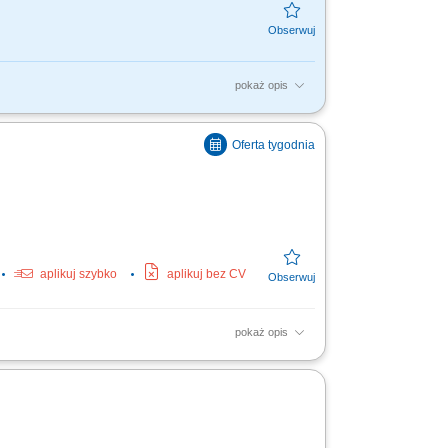
pokaż opis
a kontrola realizacji zleceń oraz
lanowania,...
aplikuj szybko
aplikuj bez CV
pokaż opis
y remote work Your responsibilities
assistance. Guide...