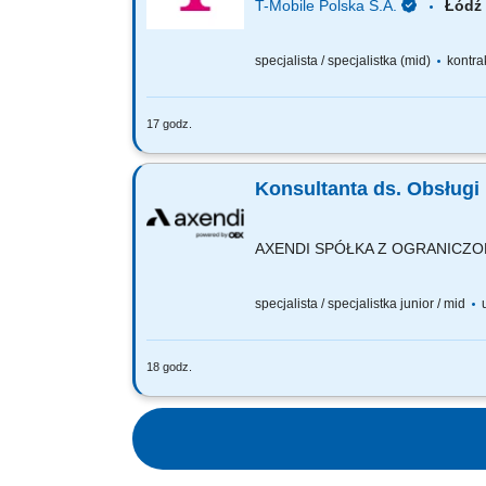
T-Mobile Polska S.A.
Łód
specjalista / specjalistka (mid)
kontra
17 godz.
ZADANIA KTÓRE NA CIEBIE CZEKAJĄ: oko
około 30% czasu zajmie obsługa wiadom
Konsultanta ds. Obsługi 
AXENDI SPÓŁKA Z OGRANICZ
specjalista / specjalistka junior / mid
u
18 godz.
Twoim zadaniem będzie: prowadzenie r
rachunków płatniczych, kart, kredytów