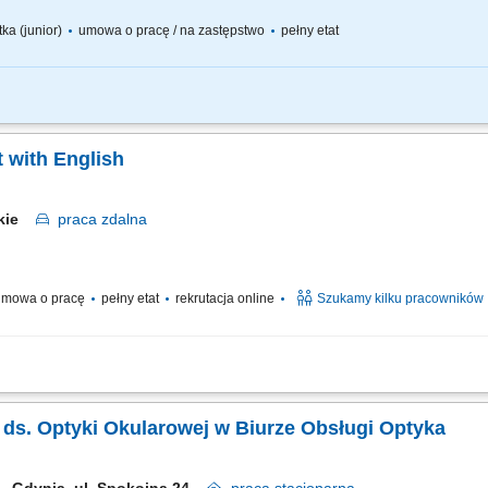
tka (junior)
umowa o pracę / na zastępstwo
pełny etat
temowa obsługa klientów, przyjmowanie, modyfikacja i anulowanie zamówień. Bieżąc
w, opóźnieniach, reklamacjach i płatnościach. Współpraca z działami: Sprzedaży, P
 with English
skie
praca
zdalna
mowa o pracę
pełny etat
rekrutacja online
Szukamy kilku pracowników
ract type: Fixed-term contract (3 months) Work model: On-site training followed b
customers with product-related questions, orders, account inquiries, and general 
ka ds. Optyki Okularowej w Biurze Obsługi Optyka