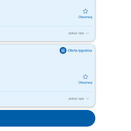
pokaż opis
c szybkich i trafnych odpowiedzi,
i i pozytywne...
pokaż opis
nku dotyczące kont osobistych,
edurami banku; weryfikowanie...