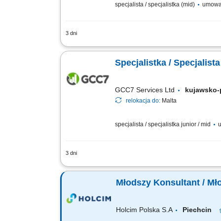
specjalista / specjalistka (mid)
umowa
3 dni
Twoje zadania: Prowadzenie rozmów tel
Budowanie trwałych relacji z klientami
Specjalistka / Specjalis
GCC7 Services Ltd
kujawsko
relokacja do:
Malta
specjalista / specjalistka junior / mid
u
3 dni
Zakres obowiązków: Telefoniczny kontak
Pozyskiwanie nowych klientów oraz rozw
Młodszy Konsultant / Mł
Holcim Polska S.A
Piechcin