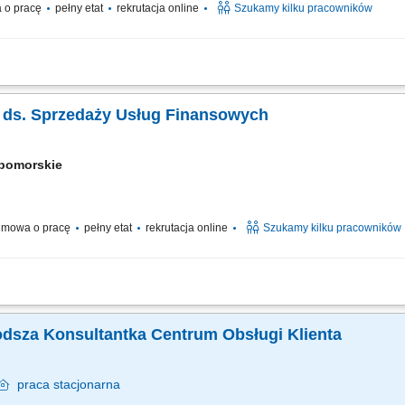
 o pracę
pełny etat
rekrutacja online
Szukamy kilku pracowników
efonicznych z klientami zainteresowanymi ofertą. Doradztwo oraz sprzedaż usług
 i rozwijanie współpracy z partnerami biznesowymi. Realizacja planów sprzedażowy
ta ds. Sprzedaży Usług Finansowych
-pomorskie
mowa o pracę
pełny etat
rekrutacja online
Szukamy kilku pracowników
t z klientami zainteresowanymi produktami firmy. Sprzedaż usług finansowych oraz
ijanie relacji z obecnymi. Współpraca z kluczowymi partnerami biznesowymi. Praca
odsza Konsultantka Centrum Obsługi Klienta
praca
stacjonarna