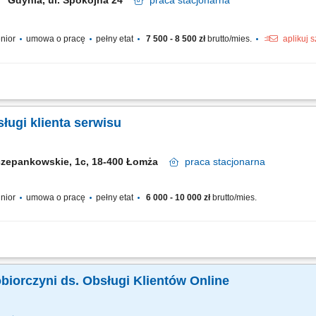
Gdynia, ul. Spokojna 24
praca
stacjonarna
enior
umowa o pracę
pełny etat
7 500 - 8 500 zł
brutto/mies.
aplikuj 
owej będziesz: budowała/-ał i utrzymywał długofalowe relacje z klientami firmy (sa
i w naszym laboratorium prowadziła/-dził doradztwo optykom w doborze soczewek..
ługi klienta serwisu
czepankowskie, 1c, 18-400 Łomża
praca
stacjonarna
unior
umowa o pracę
pełny etat
6 000 - 10 000 zł
brutto/mies.
serwisu – obsługa bezpośrednia, telefoniczna oraz mailowa. Przyjmowanie i komp
enia. Organizacja oraz bieżące planowanie harmonogramu pracy warsztatu. Wystawi
obiorczyni ds. Obsługi Klientów Online