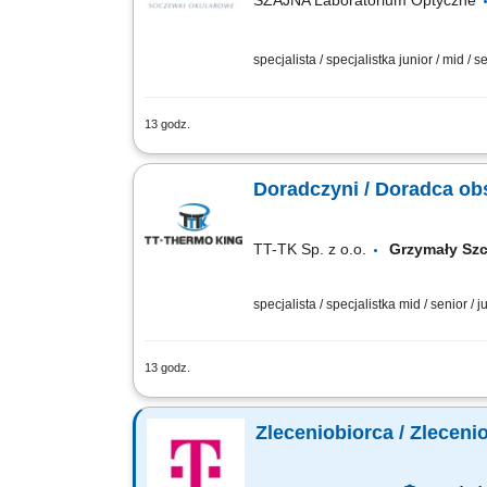
SZAJNA Laboratorium Optyczne
specjalista / specjalistka junior / mid / s
13 godz.
Jako Specjalistka/-ta ds. Optyki Okular
zlecał soczewki okularowe do produkcj
Doradczyni / Doradca obs
TT-TK Sp. z o.o.
Grzymały Sz
specjalista / specjalistka mid / senior / j
13 godz.
Opis stanowiska: Kontakt z klientami 
momentu rejestracji aż do ich zakończ
Zleceniobiorca / Zleceni