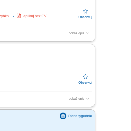
szybko
aplikuj bez CV
pokaż opis
lony optyczne) przyjmowała/-ał zamówienia i
.
pokaż opis
leksowe prowadzenie zgłoszeń serwisowych od
anie...