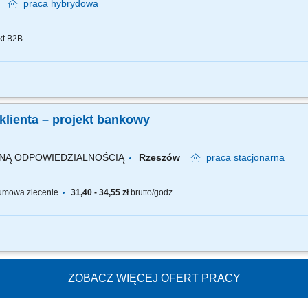
ź
praca
hybrydowa
kt B2B
ło 70% czasu poświęcisz na obsługę klientów za pośrednictwem czatu, udzielają
ości e-mail oraz rozwiązywanie zgłoszeń klientów, dbanie o wysoką jakość obsług
klienta – projekt bankowy
ONĄ ODPOWIEDZIALNOŚCIĄ
Rzeszów
praca
stacjonarna
mowa zlecenie
31,40 - 34,55 zł
brutto/godz.
ozmów telefonicznych oraz mailowych+chat i odpowiadanie na pytania klientów ba
 i lokat; prowadzenie rozmów zgodnie z najwyższymi standardami jakości oraz proc
ZOBACZ WIĘCEJ OFERT PRACY