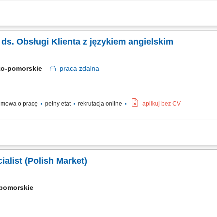
 the world's leading companies build stronger businesses — helping them go from d
ocław, and Kraków. With the capacity to support various clients, we offer a world of.
a ds. Obsługi Klienta z językiem angielskim
ko-pomorskie
praca
zdalna
mowa o pracę
pełny etat
rekrutacja online
aplikuj bez CV
ienta w języku angielskim udzielanie wsparcia w zakresie produktów, zamówień or
aniu bieżących problemów; diagnozowanie podstawowych zgłoszeń dotyczących pro
alist (Polish Market)
-pomorskie