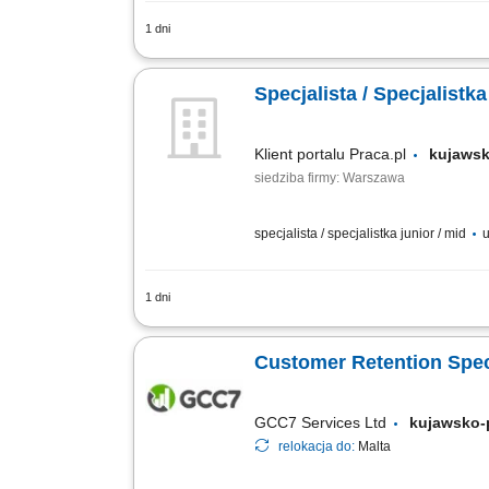
1 dni
What we do We are dedicated to helping
Poland offices are located in Gdańsk, Wr
Specjalista / Specjalistk
Klient portalu Praca.pl
kujaws
siedziba firmy: Warszawa
specjalista / specjalistka junior / mid
u
1 dni
zapewnianie profesjonalnej obsługi kl
pytania klientów i pomoc w rozwiązyw
Customer Retention Speci
GCC7 Services Ltd
kujawsko
relokacja do:
Malta