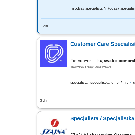
młodszy specjalista / młodsza specjalis
3 dni
Zakres obowiązków: Telefoniczna i sys
informowanie klientów o statusie dosta
Customer Care Specialist
Foundever
kujawsko-pomor
siedziba firmy: Warszawa
specjalista / specjalistka junior / mid
u
3 dni
Location: Gdańsk or Warsaw, Poland Cont
Provide premium customer care. Support 
Specjalista / Specjalist