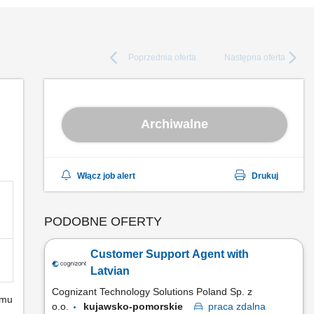
Poprzednia
oferta
Następna
oferta
Archiwalne
Włącz job alert
Drukuj
PODOBNE OFERTY
Customer Support Agent with
Latvian
Cognizant Technology Solutions Poland Sp. z
emu
o.o.
kujawsko-pomorskie
praca
zdalna