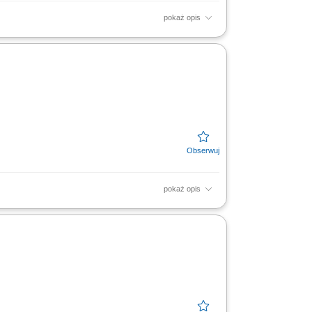
pokaż opis
oing digital to being digital. Cognizant
..
pokaż opis
az kont użytkowników; odpowiadanie na
duktów i...