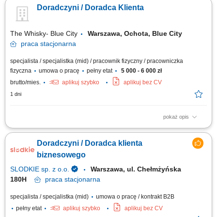
starannie wyselekcjonowane pamiątki, książki i unikatowe produkty
Doradczyni / Doradca Klienta
związane z tematyką naszych ekspozycji. Szukamy osoby, która z pasją
pomoże naszym gościom zabrać cząstkę muzeum do domu. Twój zakres
obowiązków:...
The Whisky- Blue City
Warszawa, Ochota, Blue City
praca
stacjonarna
specjalista / specjalistka (mid) / pracownik fizyczny / pracowniczka
fizyczna
umowa o pracę
pełny etat
5 000 - 6 000 zł
brutto/mies.
aplikuj szybko
aplikuj bez CV
1 dni
pokaż opis
Zakres obowiązków: Profesjonalna obsługa klientów oraz doradztwo
podczas zakupów. Obsługa kasy fiskalnej i realizacja transakcji. Dbanie o
Doradczyni / Doradca klienta
właściwą ekspozycję produktów i estetykę sali sprzedaży. Wykładanie
towaru oraz utrzymywanie porządku w sklepie. Kontrola jakości i stanu...
biznesowego
SLODKIE sp. z o.o.
Warszawa, ul. Chełmżyńska
180H
praca
stacjonarna
specjalista / specjalistka (mid)
umowa o pracę / kontrakt B2B
pełny etat
aplikuj szybko
aplikuj bez CV