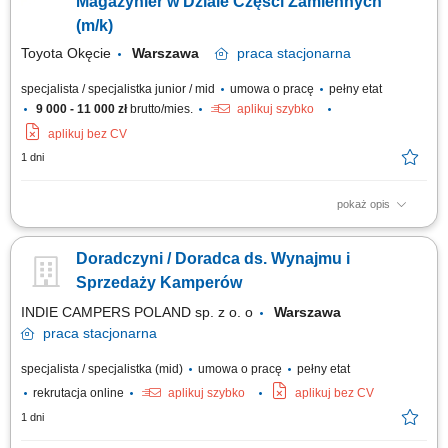
Magazynier w Dziale Części Zamiennych
(m/k)
Toyota Okęcie
Warszawa
praca
stacjonarna
specjalista / specjalistka junior / mid
umowa o pracę
pełny etat
9 000 - 11 000 zł
brutto/mies.
aplikuj szybko
aplikuj bez CV
1 dni
pokaż opis
Twoje zadania profesjonalna obsługa klientów, doradztwo w zakresie
części zamiennych i akcesoriów; opieka nad stałymi klientami i aktywne
Doradczyni / Doradca ds. Wynajmu i
pozyskiwanie nowych; obsługa wydawania części zamiennych na
zlecenia serwisowe; prace w magazynie; realizacja przyjęcia towaru do
Sprzedaży Kamperów
magazynu; realizacja...
INDIE CAMPERS POLAND sp. z o. o
Warszawa
praca
stacjonarna
specjalista / specjalistka (mid)
umowa o pracę
pełny etat
rekrutacja online
aplikuj szybko
aplikuj bez CV
1 dni