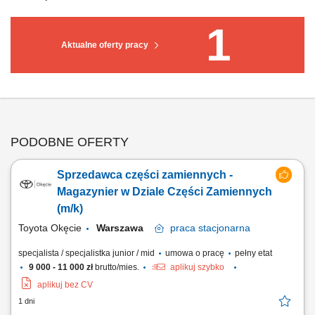
1
Aktualne oferty pracy
PODOBNE OFERTY
Sprzedawca części zamiennych -
Magazynier w Dziale Części Zamiennych
(m/k)
Toyota Okęcie
Warszawa
praca
stacjonarna
specjalista / specjalistka junior / mid
umowa o pracę
pełny etat
9 000 - 11 000 zł
brutto/mies.
aplikuj szybko
aplikuj bez CV
1 dni