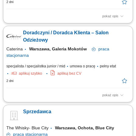
2 dni
pokaż opis
Jak wygląda Twój dzień? Prowadzenie rozmów handlowych telefonicznie,
mailowo; Przygotowywanie ofert; Wyszukiwanie nowych szans
Doradczyni / Doradca Klienta – Salon
sprzedażowych oraz inicjowanie kontaktu z potencjalnymi partnerami;
Profesjonalne doradztwo w wyborze odpowiednich produktów;
Odzieżowy
Negocjowanie warunków współpracy i...
Caterina
Warszawa, Galeria Mokotów
praca
stacjonarna
specjalista / specjalistka junior / mid
umowa o pracę
pełny etat
aplikuj szybko
aplikuj bez CV
2 dni
pokaż opis
Zakres obowiązków: Profesjonalna obsługa klientów zgodnie z
obowiązującymi standardami; Dbanie o estetykę salonu oraz prawidłową
Sprzedawca
ekspozycję produktów; Obsługa kasy i systemu sprzedażowego;
Przygotowywanie raportów sprzedażowych; Przyjmowanie dostaw oraz
uzupełnianie towaru na sali sprzedaży;
The Whisky- Blue City
Warszawa, Ochota, Blue City
praca
stacjonarna