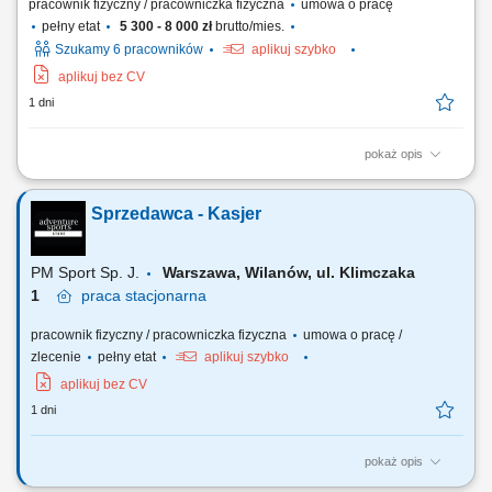
pracownik fizyczny / pracowniczka fizyczna
umowa o pracę
pełny etat
5 300 - 8 000 zł
brutto/mies.
Szukamy 6 pracowników
aplikuj szybko
aplikuj bez CV
1 dni
pokaż opis
Prowadzenie sprzedaży i obsługa kasy fiskalnej; Wykładanie
asortymentu oraz dbanie o estetyczny wygląd półek; Weryfikacja
Sprzedawca - Kasjer
terminów przydatności produktów; Utrzymywanie porządku na terenie
sklepu;
PM Sport Sp. J.
Warszawa, Wilanów, ul. Klimczaka
1
praca
stacjonarna
pracownik fizyczny / pracowniczka fizyczna
umowa o pracę /
zlecenie
pełny etat
aplikuj szybko
aplikuj bez CV
1 dni
pokaż opis
Twój zakres obowiązków profesjonalna obsługa klienta; obsługa kasy