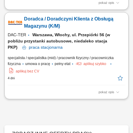
pokaż opis
Zakres obowiązków: Obsługa kasy fiskalnej. Obsługa klientów na sali
sprzedaży oraz stanowiska kasowego. Praca z asortymentem
Doradca / Doradczyni Klienta z Obsługą
(wykładanie towaru, prawidłowa ekspozycja, dbałość o porządek w
sklepie). Kontrola jakości produktów. Przyjmowanie dostaw. Obsługa
Magazynu (K/M)
social mediów.
DAC-TER
Warszawa, Włochy, ul. Przepiórki 56 (w
pobliżu przystanki autobusowe, niedaleko stacja
PKP)
praca
stacjonarna
specjalista / specjalistka (mid) / pracownik fizyczny / pracowniczka
fizyczna
umowa o pracę
pełny etat
aplikuj szybko
aplikuj bez CV
4 dni
pokaż opis
Opis stanowiska: Aktywna obsługa kupujących w punkcie stacjonarnym
oraz fachowe doradztwo w doborze produktów z oferty handlowej.
Kompleksowe spływanie i realizacja zamówień na podstawie
dokumentacji sprzedażowej. Sprawne przyjmowanie dostaw
towarowych i przygotowywanie produktów do wydania...