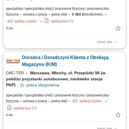
specjalista / specjalistka (mid) / pracownik fizyczny / pracowniczka
fizyczna
umowa o pracę
pełny etat
5 384 zł
brutto/mies.
aplikuj szybko
aplikuj bez CV
3 dni
pokaż opis
Zakres obowiązków: Obsługa kasy fiskalnej. Obsługa klientów na sali
sprzedaży oraz stanowiska kasowego. Praca z asortymentem
Doradca / Doradczyni Klienta z Obsługą
(wykładanie towaru, prawidłowa ekspozycja, dbałość o porządek w
sklepie). Kontrola jakości produktów. Przyjmowanie dostaw. Obsługa
Magazynu (K/M)
social mediów.
DAC-TER
Warszawa, Włochy, ul. Przepiórki 56 (w
pobliżu przystanki autobusowe, niedaleko stacja
PKP)
praca
stacjonarna
specjalista / specjalistka (mid) / pracownik fizyczny / pracowniczka
fizyczna
umowa o pracę
pełny etat
aplikuj szybko
aplikuj bez CV
4 dni
pokaż opis