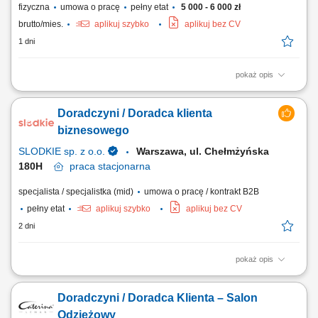
fizyczna
umowa o pracę
pełny etat
5 000 - 6 000 zł
brutto/mies.
aplikuj szybko
aplikuj bez CV
1 dni
pokaż opis
Zakres obowiązków: Profesjonalna obsługa klientów oraz doradztwo
podczas zakupów. Obsługa kasy fiskalnej i realizacja transakcji. Dbanie
Doradczyni / Doradca klienta
o właściwą ekspozycję produktów i estetykę sali sprzedaży. Wykładanie
towaru oraz utrzymywanie porządku w sklepie. Kontrola jakości i stanu...
biznesowego
SLODKIE sp. z o.o.
Warszawa, ul. Chełmżyńska
180H
praca
stacjonarna
specjalista / specjalistka (mid)
umowa o pracę / kontrakt B2B
pełny etat
aplikuj szybko
aplikuj bez CV
2 dni
pokaż opis
Jak wygląda Twój dzień? Prowadzenie rozmów handlowych
telefonicznie, mailowo; Przygotowywanie ofert; Wyszukiwanie nowych
Doradczyni / Doradca Klienta – Salon
szans sprzedażowych oraz inicjowanie kontaktu z potencjalnymi
partnerami; Profesjonalne doradztwo w wyborze odpowiednich
Odzieżowy