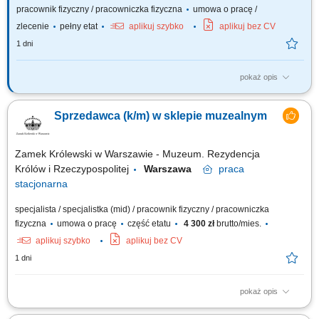
pracownik fizyczny / pracowniczka fizyczna
umowa o pracę /
zlecenie
pełny etat
aplikuj szybko
aplikuj bez CV
1 dni
pokaż opis
Twój zakres obowiązków profesjonalna obsługa klienta; obsługa kasy
fiskalnej; dbałość o ekspozycje asortymentu i dobry wizerunek sklepu;
Sprzedawca (k/m) w sklepie muzealnym
bieżące uzupełnianie asortymentu sprzedawanego towaru;
Zamek Królewski w Warszawie - Muzeum. Rezydencja
Królów i Rzeczypospolitej
Warszawa
praca
stacjonarna
specjalista / specjalistka (mid) / pracownik fizyczny / pracowniczka
fizyczna
umowa o pracę
część etatu
4 300 zł
brutto/mies.
aplikuj szybko
aplikuj bez CV
1 dni
pokaż opis
Nasz sklep muzealny jest częścią odwiedzin w Zamku – oferujemy