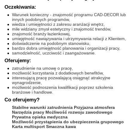
Oczekiwania:
Warunek konieczny - znajomość programu CAD-DECOR lub
innych podobnych programów,
wiedza i umiejętności z zakresu aranżacji wnętrz,
mile widziany zmysł estetyczny i znajomość trendów,
znajomość branży łazienkowej,
umiejętność nawiązywania i utrzymywania relacji z Klientem,
doświadczenie na podobnym stanowisku,
bardzo dobra umiejętność planowania i organizacji pracy,
samodzielność, uczciwość i zaangażowanie.
Oferujemy:
zatrudnienie na umowę o pracę,
możliwość korzystania z dodatkowych benefitów,
interesującą pracę pozwalającą osiągnąć atrakcyjne
wynagrodzenie,
możliwość podnoszenia kwalifikacji poprzez szkolenia
branżowe i handlowe.
Co oferujemy?
Stabilne warunki zatrudnienia
Przyjazna atmosfera
Narzędzia pracy
Możliwość rozwoju zawodowego
Prywatna opieka medyczna
Możliwość przystąpienia do ubezpieczenia grupowego
Karta multisport
Smaczna kawa