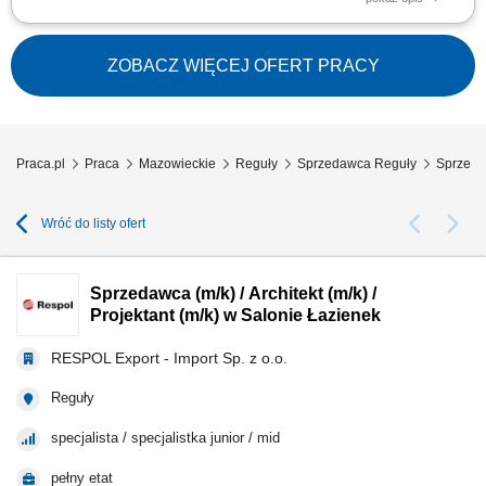
Opis stanowiska: Aktywna obsługa kupujących w punkcie stacjonarnym
oraz fachowe doradztwo w doborze produktów z oferty handlowej.
Kompleksowe spływanie i realizacja zamówień na podstawie
ZOBACZ WIĘCEJ OFERT PRACY
dokumentacji sprzedażowej. Sprawne przyjmowanie dostaw towarowych
i przygotowywanie produktów do wydania...
Praca.pl
Praca
Mazowieckie
Reguły
Sprzedawca Reguły
Sprzedaw
Wróć do listy ofert
Sprzedawca (m/k) / Architekt (m/k) /
Projektant (m/k) w Salonie Łazienek
RESPOL Export - Import Sp. z o.o.
Reguły
specjalista / specjalistka junior / mid
pełny etat