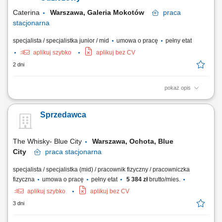
produktów; Negocjowanie warunków współpracy i...
Caterina
Warszawa, Galeria Mokotów
praca
stacjonarna
specjalista / specjalistka junior / mid
umowa o pracę
pełny etat
aplikuj szybko
aplikuj bez CV
2 dni
pokaż opis
Zakres obowiązków: Profesjonalna obsługa klientów zgodnie z
obowiązującymi standardami; Dbanie o estetykę salonu oraz
Sprzedawca
prawidłową ekspozycję produktów; Obsługa kasy i systemu
sprzedażowego; Przygotowywanie raportów sprzedażowych;
Przyjmowanie dostaw oraz uzupełnianie towaru na sali sprzedaży;
The Whisky- Blue City
Warszawa, Ochota, Blue
City
praca
stacjonarna
specjalista / specjalistka (mid) / pracownik fizyczny / pracowniczka
fizyczna
umowa o pracę
pełny etat
5 384 zł
brutto/mies.
aplikuj szybko
aplikuj bez CV
3 dni