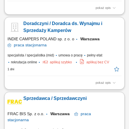
pokaż opis
Twoje zadania profesjonalna obsługa klientów, doradztwo w zakresie
części zamiennych i akcesoriów; opieka nad stałymi klientami i aktywne
Doradczyni / Doradca ds. Wynajmu i
pozyskiwanie nowych; obsługa wydawania części zamiennych na
zlecenia serwisowe; prace w magazynie; realizacja przyjęcia towaru do
Sprzedaży Kamperów
magazynu; realizacja...
INDIE CAMPERS POLAND sp. z o. o
Warszawa
praca
stacjonarna
specjalista / specjalistka (mid)
umowa o pracę
pełny etat
rekrutacja online
aplikuj szybko
aplikuj bez CV
1 dni
pokaż opis
Zakres obowiązków: obsługa klientów zainteresowanych wynajmem i
zakupem kamperów, wydawanie oraz przyjmowanie pojazdów zgodnie
Sprzedawca / Sprzedawczyni
z obowiązującymi procedurami, prowadzenie prezentacji pojazdów i
omawianie ich funkcjonalności, identyfikowanie potrzeb klientów i
proponowanie odpowiednich...
FRAC BIS Sp. z o.o.
Warszawa
praca
stacjonarna