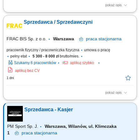
pokaż opis
Zakres obowiązków: obsługa klientów zainteresowanych wynajmem i
zakupem kamperów, wydawanie oraz przyjmowanie pojazdów zgodnie z
Sprzedawca / Sprzedawczyni
obowiązującymi procedurami, prowadzenie prezentacji pojazdów i
omawianie ich funkcjonalności, identyfikowanie potrzeb klientów i
proponowanie odpowiednich...
FRAC BIS Sp. z o.o.
Warszawa
praca
stacjonarna
pracownik fizyczny / pracowniczka fizyczna
umowa o pracę
pełny etat
5 300 - 8 000 zł
brutto/mies.
Szukamy 6 pracowników
aplikuj szybko
aplikuj bez CV
1 dni
pokaż opis
Prowadzenie sprzedaży i obsługa kasy fiskalnej; Wykładanie asortymentu
oraz dbanie o estetyczny wygląd półek; Weryfikacja terminów
Sprzedawca - Kasjer
przydatności produktów; Utrzymywanie porządku na terenie sklepu;
PM Sport Sp. J.
Warszawa, Wilanów, ul. Klimczaka
1
praca
stacjonarna