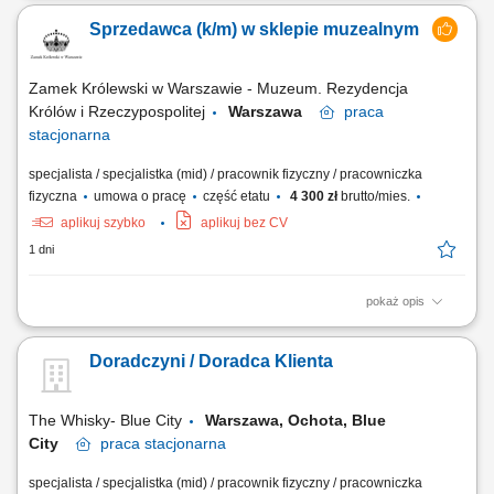
fiskalnej; dbałość o ekspozycje asortymentu i dobry wizerunek sklepu;
Sprzedawca (k/m) w sklepie muzealnym
bieżące uzupełnianie asortymentu sprzedawanego towaru;
Zamek Królewski w Warszawie - Muzeum. Rezydencja
Królów i Rzeczypospolitej
Warszawa
praca
stacjonarna
specjalista / specjalistka (mid) / pracownik fizyczny / pracowniczka
fizyczna
umowa o pracę
część etatu
4 300 zł
brutto/mies.
aplikuj szybko
aplikuj bez CV
1 dni
pokaż opis
Nasz sklep muzealny jest częścią odwiedzin w Zamku – oferujemy
starannie wyselekcjonowane pamiątki, książki i unikatowe produkty
Doradczyni / Doradca Klienta
związane z tematyką naszych ekspozycji. Szukamy osoby, która z pasją
pomoże naszym gościom zabrać cząstkę muzeum do domu. Twój
zakres obowiązków:...
The Whisky- Blue City
Warszawa, Ochota, Blue
City
praca
stacjonarna
specjalista / specjalistka (mid) / pracownik fizyczny / pracowniczka