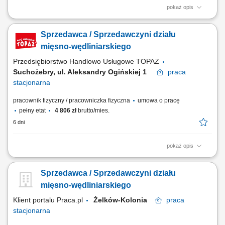
pokaż opis
obsługa klientów przy stoisku z produktami świeżymi oraz udzielanie
informacji o asortymencie; przygotowywanie i estetyczne układanie
Sprzedawca / Sprzedawczyni działu
produktów mięsnych, wędliniarskich i nabiałowych; kontrolowanie
jakości produktów i terminów przydatności do spożycia; wspieranie
mięsno-wędliniarskiego
sprzedaży poprzez...
Przedsiębiorstwo Handlowo Usługowe TOPAZ
Suchożebry, ul. Aleksandry Ogińskiej 1
praca
stacjonarna
pracownik fizyczny / pracowniczka fizyczna
umowa o pracę
pełny etat
4 806 zł
brutto/mies.
6 dni
pokaż opis
Opis stanowiska: obsługa Klientów zgodnie z obowiązującymi
standardami jakości, dbanie o estetyczną ekspozycję produktów, w tym
Sprzedawca / Sprzedawczyni działu
mięsa, wędlin i serów, aktywna sprzedaż i doradztwo produktowe,
monitorowanie terminów przydatności produktów, utrzymanie porządku i
mięsno-wędliniarskiego
higieny stanowiska pracy.
Klient portalu Praca.pl
Żelków-Kolonia
praca
stacjonarna