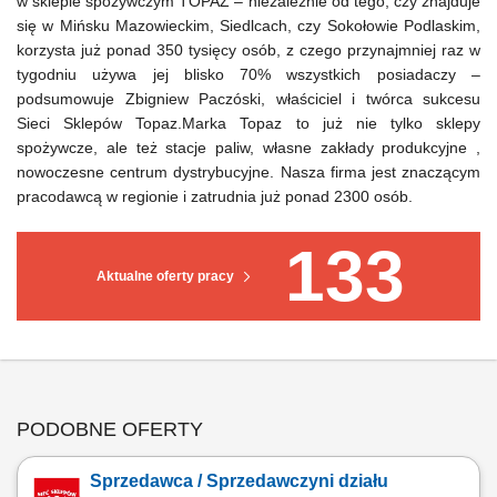
w sklepie spożywczym TOPAZ – niezależnie od tego, czy znajduje
się w Mińsku Mazowieckim, Siedlcach, czy Sokołowie Podlaskim,
korzysta już ponad 350 tysięcy osób, z czego przynajmniej raz w
tygodniu używa jej blisko 70% wszystkich posiadaczy –
podsumowuje Zbigniew Paczóski, właściciel i twórca sukcesu
Sieci Sklepów Topaz.
Marka Topaz
to już nie tylko sklepy
spożywcze, ale też stacje paliw, własne zakłady produkcyjne ,
nowoczesne centrum dystrybucyjne. Nasza firma jest znaczącym
pracodawcą w regionie i zatrudnia już ponad 2300 osób.
133
Aktualne oferty pracy
PODOBNE OFERTY
Sprzedawca / Sprzedawczyni działu