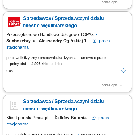
pokaż opis
obsługa klientów przy stoisku z produktami świeżymi oraz udzielanie
informacji o asortymencie; przygotowywanie i estetyczne układanie
Sprzedawca / Sprzedawczyni działu
produktów mięsnych, wędliniarskich i nabiałowych; kontrolowanie jakości
produktów i terminów przydatności do spożycia; wspieranie sprzedaży
mięsno-wędliniarskiego
poprzez...
Przedsiębiorstwo Handlowo Usługowe TOPAZ
Suchożebry, ul. Aleksandry Ogińskiej 1
praca
stacjonarna
pracownik fizyczny / pracowniczka fizyczna
umowa o pracę
pełny etat
4 806 zł
brutto/mies.
6 dni
pokaż opis
Opis stanowiska: obsługa Klientów zgodnie z obowiązującymi
standardami jakości, dbanie o estetyczną ekspozycję produktów, w tym
Sprzedawca / Sprzedawczyni działu
mięsa, wędlin i serów, aktywna sprzedaż i doradztwo produktowe,
monitorowanie terminów przydatności produktów, utrzymanie porządku i
mięsno-wędliniarskiego
higieny stanowiska pracy.
Klient portalu Praca.pl
Żelków-Kolonia
praca
stacjonarna
pracownik fizyczny / pracowniczka fizyczna
umowa o pracę