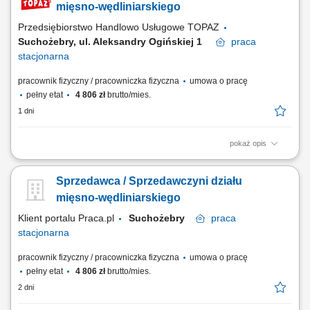
mięsno-wędliniarskiego
Przedsiębiorstwo Handlowo Usługowe TOPAZ
Suchożebry, ul. Aleksandry Ogińskiej 1
praca
stacjonarna
pracownik fizyczny / pracowniczka fizyczna
umowa o pracę
pełny etat
4 806 zł
brutto/mies.
1 dni
pokaż opis
Twoje główne zadania: zapewnienie profesjonalnej obsługi Klientów
zgodnie ze standardami sieci Topaz, dbałość o właściwą ekspozycję
Sprzedawca / Sprzedawczyni działu
towarów na dziale świeżym - mięso, wędliny, sery itp. oraz
monitorowanie terminów przydatności do spożycia, aktywna sprzedaż
mięsno-wędliniarskiego
produktów, dbałość...
Klient portalu Praca.pl
Suchożebry
praca
stacjonarna
pracownik fizyczny / pracowniczka fizyczna
umowa o pracę
pełny etat
4 806 zł
brutto/mies.
2 dni