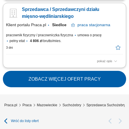
obsługa klientów przy stoisku z produktami świeżymi oraz udzielanie
informacji o asortymencie; przygotowywanie i estetyczne układanie
Sprzedawca / Sprzedawczyni działu
produktów mięsnych, wędliniarskich i nabiałowych; kontrolowanie jakości
produktów i terminów przydatności do spożycia; wspieranie sprzedaży
mięsno-wędliniarskiego
poprzez...
Klient portalu Praca.pl
Siedlce
praca
stacjonarna
pracownik fizyczny / pracowniczka fizyczna
umowa o pracę
pełny etat
4 806 zł
brutto/mies.
3 dni
pokaż opis
obsługa klientów przy stoisku z produktami świeżymi oraz udzielanie
informacji o asortymencie; przygotowywanie i estetyczne układanie
produktów mięsnych, wędliniarskich i nabiałowych; kontrolowanie jakości
ZOBACZ WIĘCEJ OFERT PRACY
produktów i terminów przydatności do spożycia; wspieranie sprzedaży
poprzez...
Praca.pl
Praca
Mazowieckie
Suchożebry
Sprzedawca Suchożebry
Wróć do listy ofert