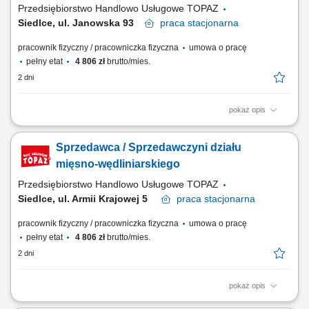
Przedsiębiorstwo Handlowo Usługowe TOPAZ
Siedlce, ul. Janowska 93
praca
stacjonarna
pracownik fizyczny / pracowniczka fizyczna
umowa o pracę
pełny etat
4 806 zł
brutto/mies.
2 dni
pokaż opis
Twoje główne zadania: zapewnienie profesjonalnej obsługi Klientów
zgodnie ze standardami sieci Topaz dbałość o właściwą ekspozycję
Sprzedawca / Sprzedawczyni działu
towarów na dziale świeżym - mięso, wędliny, sery itp. monitorowanie
terminów przydatności do spożycia aktywna sprzedaż produktów
mięsno-wędliniarskiego
dbałość o...
Przedsiębiorstwo Handlowo Usługowe TOPAZ
Siedlce, ul. Armii Krajowej 5
praca
stacjonarna
pracownik fizyczny / pracowniczka fizyczna
umowa o pracę
pełny etat
4 806 zł
brutto/mies.
2 dni
pokaż opis
Twoje główne zadania: zapewnienie profesjonalnej obsługi Klientów