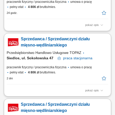
pracownik fizyczny / pracowniczka fizyczna
umowa o pracę
pełny etat
4 806 zł
brutto/mies.
24 godz.
pokaż opis
obsługa klientów przy stoisku z produktami świeżymi oraz udzielanie
informacji o asortymencie; przygotowywanie i estetyczne układanie
Sprzedawca / Sprzedawczyni działu
produktów mięsnych, wędliniarskich i nabiałowych; kontrolowanie
jakości produktów i terminów przydatności do spożycia; wspieranie
mięsno-wędliniarskiego
sprzedaży poprzez...
Przedsiębiorstwo Handlowo Usługowe TOPAZ
Siedlce, ul. Sokołowska 47
praca
stacjonarna
pracownik fizyczny / pracowniczka fizyczna
umowa o pracę
pełny etat
4 806 zł
brutto/mies.
2 dni
pokaż opis
Twoje główne zadania: zapewnienie profesjonalnej obsługi Klientów
zgodnie ze standardami sieci Topaz dbałość o właściwą ekspozycję
Sprzedawca / Sprzedawczyni działu
towarów na dziale świeżym - mięso, wędliny, sery itp. monitorowanie
terminów przydatności do spożycia aktywna sprzedaż produktów
mięsno-wędliniarskiego
dbałość o...