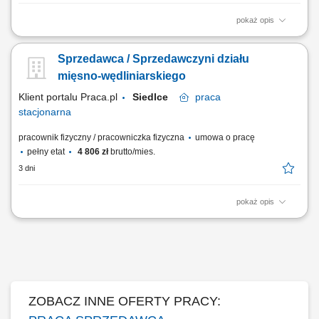
pokaż opis
obsługa klientów przy stoisku z produktami świeżymi oraz udzielanie
informacji o asortymencie; przygotowywanie i estetyczne układanie
Sprzedawca / Sprzedawczyni działu
produktów mięsnych, wędliniarskich i nabiałowych; kontrolowanie
jakości produktów i terminów przydatności do spożycia; wspieranie
mięsno-wędliniarskiego
sprzedaży poprzez...
Klient portalu Praca.pl
Siedlce
praca
stacjonarna
pracownik fizyczny / pracowniczka fizyczna
umowa o pracę
pełny etat
4 806 zł
brutto/mies.
3 dni
pokaż opis
obsługa klientów przy stoisku z produktami świeżymi oraz udzielanie
informacji o asortymencie; przygotowywanie i estetyczne układanie
produktów mięsnych, wędliniarskich i nabiałowych; kontrolowanie
jakości produktów i terminów przydatności do spożycia; wspieranie
sprzedaży poprzez...
ZOBACZ INNE OFERTY PRACY: