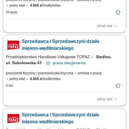
pełny etat
4 806 zł
brutto/mies.
24 godz.
pokaż opis
obsługa klientów przy stoisku z produktami świeżymi oraz udzielanie
informacji o asortymencie; przygotowywanie i estetyczne układanie
Sprzedawca / Sprzedawczyni działu
produktów mięsnych, wędliniarskich i nabiałowych; kontrolowanie jakości
produktów i terminów przydatności do spożycia; wspieranie sprzedaży
mięsno-wędliniarskiego
poprzez...
Przedsiębiorstwo Handlowo Usługowe TOPAZ
Siedlce,
ul. Sokołowska 47
praca
stacjonarna
pracownik fizyczny / pracowniczka fizyczna
umowa o pracę
pełny etat
4 806 zł
brutto/mies.
2 dni
pokaż opis
Twoje główne zadania: zapewnienie profesjonalnej obsługi Klientów
zgodnie ze standardami sieci Topaz dbałość o właściwą ekspozycję
Sprzedawca / Sprzedawczyni działu
towarów na dziale świeżym - mięso, wędliny, sery itp. monitorowanie
terminów przydatności do spożycia aktywna sprzedaż produktów dbałość
mięsno-wędliniarskiego
o...