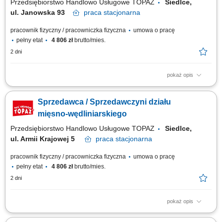
Przedsiębiorstwo Handlowo Usługowe TOPAZ
Siedlce,
ul. Janowska 93
praca
stacjonarna
pracownik fizyczny / pracowniczka fizyczna
umowa o pracę
pełny etat
4 806 zł
brutto/mies.
2 dni
pokaż opis
Twoje główne zadania: zapewnienie profesjonalnej obsługi Klientów
zgodnie ze standardami sieci Topaz dbałość o właściwą ekspozycję
Sprzedawca / Sprzedawczyni działu
towarów na dziale świeżym - mięso, wędliny, sery itp. monitorowanie
terminów przydatności do spożycia aktywna sprzedaż produktów dbałość
mięsno-wędliniarskiego
o...
Przedsiębiorstwo Handlowo Usługowe TOPAZ
Siedlce,
ul. Armii Krajowej 5
praca
stacjonarna
pracownik fizyczny / pracowniczka fizyczna
umowa o pracę
pełny etat
4 806 zł
brutto/mies.
2 dni
pokaż opis
Twoje główne zadania: zapewnienie profesjonalnej obsługi Klientów
zgodnie ze standardami sieci Topaz dbałość o właściwą ekspozycję