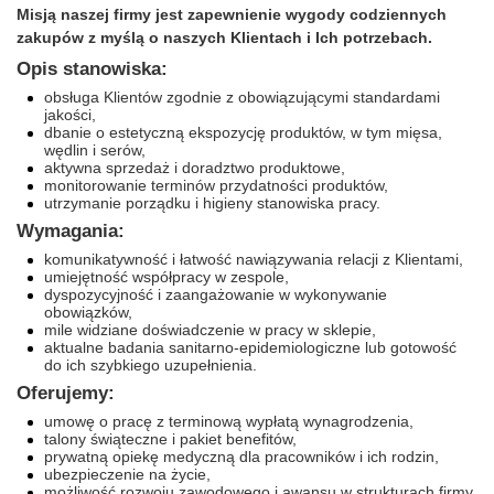
Misją naszej firmy jest zapewnienie wygody codziennych
zakupów z myślą o naszych Klientach i Ich potrzebach.
Opis stanowiska:
obsługa Klientów zgodnie z obowiązującymi standardami
jakości,
dbanie o estetyczną ekspozycję produktów, w tym mięsa,
wędlin i serów,
aktywna sprzedaż i doradztwo produktowe,
monitorowanie terminów przydatności produktów,
utrzymanie porządku i higieny stanowiska pracy.
Wymagania:
komunikatywność i łatwość nawiązywania relacji z Klientami,
umiejętność współpracy w zespole,
dyspozycyjność i zaangażowanie w wykonywanie
obowiązków,
mile widziane doświadczenie w pracy w sklepie,
aktualne badania sanitarno-epidemiologiczne lub gotowość
do ich szybkiego uzupełnienia.
Oferujemy:
umowę o pracę z terminową wypłatą wynagrodzenia,
talony świąteczne i pakiet benefitów,
prywatną opiekę medyczną dla pracowników i ich rodzin,
ubezpieczenie na życie,
możliwość rozwoju zawodowego i awansu w strukturach firmy.