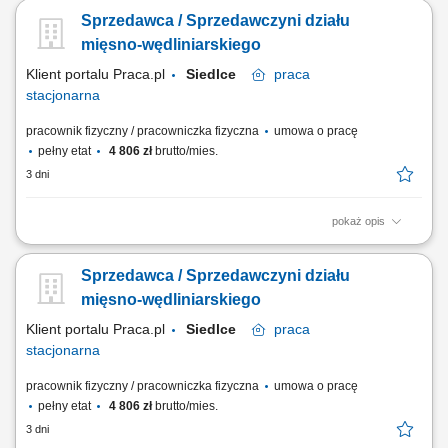
zgodnie ze standardami sieci Topaz dbałość o właściwą ekspozycję
Sprzedawca / Sprzedawczyni działu
towarów na dziale świeżym - mięso, wędliny, sery itp. monitorowanie
terminów przydatności do spożycia aktywna sprzedaż produktów
mięsno-wędliniarskiego
dbałość o...
Klient portalu Praca.pl
Siedlce
praca
stacjonarna
pracownik fizyczny / pracowniczka fizyczna
umowa o pracę
pełny etat
4 806 zł
brutto/mies.
3 dni
pokaż opis
obsługa klientów przy stoisku z produktami świeżymi oraz udzielanie
informacji o asortymencie; przygotowywanie i estetyczne układanie
Sprzedawca / Sprzedawczyni działu
produktów mięsnych, wędliniarskich i nabiałowych; kontrolowanie
jakości produktów i terminów przydatności do spożycia; wspieranie
mięsno-wędliniarskiego
sprzedaży poprzez...
Klient portalu Praca.pl
Siedlce
praca
stacjonarna
pracownik fizyczny / pracowniczka fizyczna
umowa o pracę
pełny etat
4 806 zł
brutto/mies.
3 dni