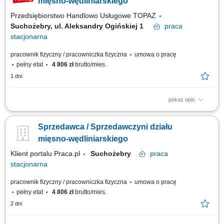
mięsno-wędliniarskiego
Przedsiębiorstwo Handlowo Usługowe TOPAZ
Suchożebry, ul. Aleksandry Ogińskiej 1
praca
stacjonarna
pracownik fizyczny / pracowniczka fizyczna
umowa o pracę
pełny etat
4 806 zł
brutto/mies.
1 dni
pokaż opis
Twoje główne zadania: zapewnienie profesjonalnej obsługi Klientów
zgodnie ze standardami sieci Topaz, dbałość o właściwą ekspozycję
Sprzedawca / Sprzedawczyni działu
towarów na dziale świeżym - mięso, wędliny, sery itp. oraz monitorowanie
terminów przydatności do spożycia, aktywna sprzedaż produktów,
mięsno-wędliniarskiego
dbałość...
Klient portalu Praca.pl
Suchożebry
praca
stacjonarna
pracownik fizyczny / pracowniczka fizyczna
umowa o pracę
pełny etat
4 806 zł
brutto/mies.
2 dni