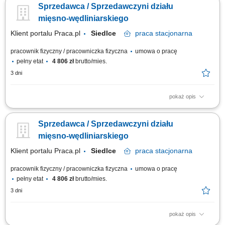
Sprzedawca / Sprzedawczyni działu
towarów na dziale świeżym - mięso, wędliny, sery itp. monitorowanie
terminów przydatności do spożycia aktywna sprzedaż produktów dbałość
mięsno-wędliniarskiego
o...
Klient portalu Praca.pl
Siedlce
praca
stacjonarna
pracownik fizyczny / pracowniczka fizyczna
umowa o pracę
pełny etat
4 806 zł
brutto/mies.
3 dni
pokaż opis
obsługa klientów przy stoisku z produktami świeżymi oraz udzielanie
informacji o asortymencie; przygotowywanie i estetyczne układanie
Sprzedawca / Sprzedawczyni działu
produktów mięsnych, wędliniarskich i nabiałowych; kontrolowanie jakości
produktów i terminów przydatności do spożycia; wspieranie sprzedaży
mięsno-wędliniarskiego
poprzez...
Klient portalu Praca.pl
Siedlce
praca
stacjonarna
pracownik fizyczny / pracowniczka fizyczna
umowa o pracę
pełny etat
4 806 zł
brutto/mies.
3 dni
pokaż opis