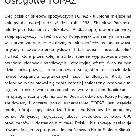
Usługowe TOPAZ
Sieć polskich sklepów spożywczych
TOPAZ
- ulubione miejsce na
zakupy dla twojej rodziny! Jest rok 1993. Zbigniew Paczóski,
młody przedsiębiorca z Sokołowa Podlaskiego, otwiera pierwszy
sklep spożywczy TOPAZ na ulicy Kolejowej w tym samym mieście,
w którym zaopatruje okolicznych mieszkańców w podstawowe
artykuły spożywczo-przemysłowe. I tak właśnie powstała Sieć
TOPAZ, która przez kolejne 25 lat istnienia wypracowała wysoki
standard placówek handlowych i atrakcyjną ofertę. A co za tym
idzie – silną pozycję na regionalnym rynku, której nie zaszkodziła
nawet ekspansja zagranicznych sieci handlowych. Kiedy ten
sektor na rynku stawał się coraz bardziej zatłoczony, wydawało mi
się, że konkurowanie przedsiębiorstwa z polskim kapitałem z
firmą zagraniczną było nierealne. Jednak udało się. Każdy kolejny
zbudowany i otwarty polski supermarket TOPAZ jest częścią
marki, której sklepy odwiedza 1,5 miliona Klientów. Proponujemy
ponad 35 tysięcy najwyższej jakości produktów od około 600
producentów i dostawców z całej Polski. Na uwagę zasługuje
również fakt, że w programie lojalnościowym Karta Stałego Klienta