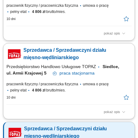
pracownik fizyczny / pracowniczka fizyczna
umowa o pracę
pełny etat
4 806 zł
brutto/mies.
10 dni
pokaż opis
Opis stanowiska: obsługa Klientów zgodnie z obowiązującymi
standardami jakości, dbanie o estetyczną ekspozycję produktów, w tym
Sprzedawca / Sprzedawczyni działu
mięsa, wędlin i serów, aktywna sprzedaż i doradztwo produktowe,
monitorowanie terminów przydatności produktów, utrzymanie porządku i
mięsno-wędliniarskiego
higieny stanowiska pracy.
Przedsiębiorstwo Handlowo Usługowe TOPAZ
Siedlce,
ul. Armii Krajowej 5
praca
stacjonarna
pracownik fizyczny / pracowniczka fizyczna
umowa o pracę
pełny etat
4 806 zł
brutto/mies.
10 dni
pokaż opis
Opis stanowiska: obsługa Klientów zgodnie z obowiązującymi
standardami jakości, dbanie o estetyczną ekspozycję produktów, w tym
Sprzedawca / Sprzedawczyni działu
mięsa, wędlin i serów, aktywna sprzedaż i doradztwo produktowe,
monitorowanie terminów przydatności produktów, utrzymanie porządku i
mięsno-wędliniarskiego