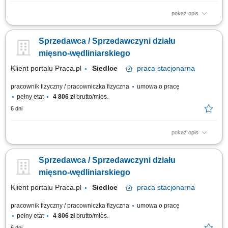
pokaż opis
obsługa klientów przy stoisku z produktami świeżymi oraz udzielanie
informacji o asortymencie; przygotowywanie i estetyczne układanie
Sprzedawca / Sprzedawczyni działu
produktów mięsnych, wędliniarskich i nabiałowych; kontrolowanie jakości
produktów i terminów przydatności do spożycia; wspieranie sprzedaży
mięsno-wędliniarskiego
poprzez...
Klient portalu Praca.pl
Siedlce
praca
stacjonarna
pracownik fizyczny / pracowniczka fizyczna
umowa o pracę
pełny etat
4 806 zł
brutto/mies.
6 dni
pokaż opis
obsługa klientów przy stoisku z produktami świeżymi oraz udzielanie
informacji o asortymencie; przygotowywanie i estetyczne układanie
Sprzedawca / Sprzedawczyni działu
produktów mięsnych, wędliniarskich i nabiałowych; kontrolowanie jakości
produktów i terminów przydatności do spożycia; wspieranie sprzedaży
mięsno-wędliniarskiego
poprzez...
Klient portalu Praca.pl
Siedlce
praca
stacjonarna
pracownik fizyczny / pracowniczka fizyczna
umowa o pracę
pełny etat
4 806 zł
brutto/mies.
6 dni