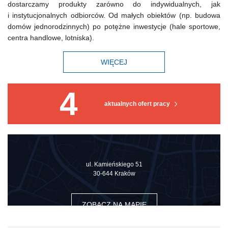
dostarczamy produkty zarówno do indywidualnych, jak
i instytucjonalnych odbiorców. Od małych obiektów (np. budowa
domów jednorodzinnych) po potężne inwestycje (hale sportowe,
centra handlowe, lotniska).
WIĘCEJ
4
aktualnych ofert pracy
ul. Kamieńskiego 51
30-644 Kraków
ZOBACZ NA MAPIE