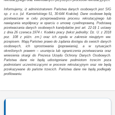
rekrutacyjnego oraz ewentualnych przyszłych procesów rekrutacyjnych.
Informujemy, iż administratorem Państwa danych osobowych jest SIG
sp. z o.o. (ul. Kamieńskiego 51, 30-644 Kraków). Dane osobowe będą
przetwarzane w celu przeprowadzenia procesu rekrutacyjnego lub
nawiązania współpracy w oparciu o umowę cywilnoprawną. Podstawą
przetwarzania danych osobowych kandydatów jest art. 22-1§ 1 ustawy
z dnia 26 czerwca 1974 r. Kodeks pracy (tekst jednolity: Dz. U. z 2018
poz. 108 z późn. zm.) oraz ich zgoda w zakresie nieujętym ww.
przepisem. Mają Państwo prawo do żądania dostępu do swoich danych
osobowych, ich sprostowania (poprawiania), a w sytuacjach
określonych prawem – usunięcia lub ograniczenia przetwarzania oraz
wniesienia skargi do Prezesa Urzędu Ochrony Danych Osobowych.
Państwa dane nie będą udostępniane podmiotom trzecim poza
podmiotami uczestniczącymi w procesie rekrutacyjnym oraz nie będą
przekazywane do państw trzecich. Państwa dane nie będą podlegały
profilowaniu.