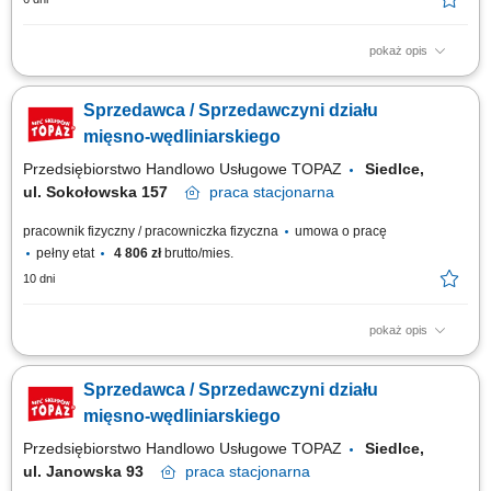
pokaż opis
obsługa klientów przy stoisku z produktami świeżymi oraz udzielanie
informacji o asortymencie; przygotowywanie i estetyczne układanie
Sprzedawca / Sprzedawczyni działu
produktów mięsnych, wędliniarskich i nabiałowych; kontrolowanie jakości
produktów i terminów przydatności do spożycia; wspieranie sprzedaży
mięsno-wędliniarskiego
poprzez...
Przedsiębiorstwo Handlowo Usługowe TOPAZ
Siedlce,
ul. Sokołowska 157
praca
stacjonarna
pracownik fizyczny / pracowniczka fizyczna
umowa o pracę
pełny etat
4 806 zł
brutto/mies.
10 dni
pokaż opis
Opis stanowiska: obsługa Klientów zgodnie z obowiązującymi
standardami jakości, dbanie o estetyczną ekspozycję produktów, w tym
Sprzedawca / Sprzedawczyni działu
mięsa, wędlin i serów, aktywna sprzedaż i doradztwo produktowe,
monitorowanie terminów przydatności produktów, utrzymanie porządku i
mięsno-wędliniarskiego
higieny stanowiska pracy.
Przedsiębiorstwo Handlowo Usługowe TOPAZ
Siedlce,
ul. Janowska 93
praca
stacjonarna