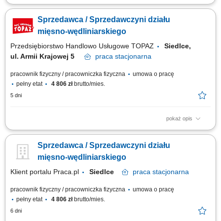
Twoje główne zadania: zapewnienie profesjonalnej obsługi Klientów
zgodnie ze standardami sieci Topaz dbałość o właściwą ekspozycję
Sprzedawca / Sprzedawczyni działu
towarów na dziale świeżym - mięso, wędliny, sery itp. monitorowanie
terminów przydatności do spożycia aktywna sprzedaż produktów dbałość
mięsno-wędliniarskiego
o...
Przedsiębiorstwo Handlowo Usługowe TOPAZ
Siedlce,
ul. Armii Krajowej 5
praca
stacjonarna
pracownik fizyczny / pracowniczka fizyczna
umowa o pracę
pełny etat
4 806 zł
brutto/mies.
5 dni
pokaż opis
Twoje główne zadania: zapewnienie profesjonalnej obsługi Klientów
zgodnie ze standardami sieci Topaz dbałość o właściwą ekspozycję
Sprzedawca / Sprzedawczyni działu
towarów na dziale świeżym - mięso, wędliny, sery itp. monitorowanie
terminów przydatności do spożycia aktywna sprzedaż produktów dbałość
mięsno-wędliniarskiego
o...
Klient portalu Praca.pl
Siedlce
praca
stacjonarna
pracownik fizyczny / pracowniczka fizyczna
umowa o pracę
pełny etat
4 806 zł
brutto/mies.
6 dni