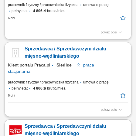
pracownik fizyczny / pracowniczka fizyczna
umowa o pracę
pełny etat
4 806 zł
brutto/mies.
6 dni
pokaż opis
obsługa klientów przy stoisku z produktami świeżymi oraz udzielanie
informacji o asortymencie; przygotowywanie i estetyczne układanie
Sprzedawca / Sprzedawczyni działu
produktów mięsnych, wędliniarskich i nabiałowych; kontrolowanie
jakości produktów i terminów przydatności do spożycia; wspieranie
mięsno-wędliniarskiego
sprzedaży poprzez...
Klient portalu Praca.pl
Siedlce
praca
stacjonarna
pracownik fizyczny / pracowniczka fizyczna
umowa o pracę
pełny etat
4 806 zł
brutto/mies.
6 dni
pokaż opis
obsługa klientów przy stoisku z produktami świeżymi oraz udzielanie
informacji o asortymencie; przygotowywanie i estetyczne układanie
Sprzedawca / Sprzedawczyni działu
produktów mięsnych, wędliniarskich i nabiałowych; kontrolowanie
jakości produktów i terminów przydatności do spożycia; wspieranie
mięsno-wędliniarskiego