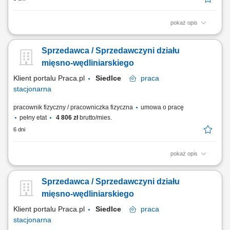
pokaż opis
Twoje główne zadania: zapewnienie profesjonalnej obsługi Klientów
zgodnie ze standardami sieci Topaz dbałość o właściwą ekspozycję
Sprzedawca / Sprzedawczyni działu
towarów na dziale świeżym - mięso, wędliny, sery itp. monitorowanie
terminów przydatności do spożycia aktywna sprzedaż produktów
mięsno-wędliniarskiego
dbałość o...
Klient portalu Praca.pl
Siedlce
praca
stacjonarna
pracownik fizyczny / pracowniczka fizyczna
umowa o pracę
pełny etat
4 806 zł
brutto/mies.
6 dni
pokaż opis
obsługa klientów przy stoisku z produktami świeżymi oraz udzielanie
informacji o asortymencie; przygotowywanie i estetyczne układanie
Sprzedawca / Sprzedawczyni działu
produktów mięsnych, wędliniarskich i nabiałowych; kontrolowanie
jakości produktów i terminów przydatności do spożycia; wspieranie
mięsno-wędliniarskiego
sprzedaży poprzez...
Klient portalu Praca.pl
Siedlce
praca
stacjonarna