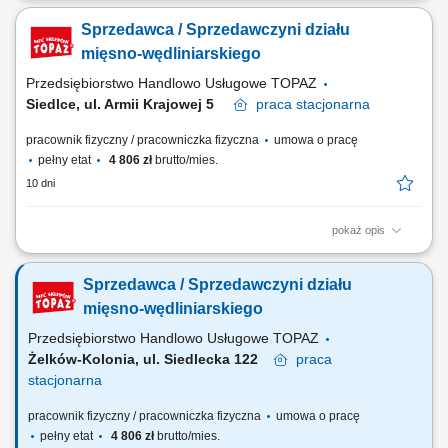
standardami jakości, dbanie o estetyczną ekspozycję produktów, w tym
Sprzedawca / Sprzedawczyni działu
mięsa, wędlin i serów, aktywna sprzedaż i doradztwo produktowe,
monitorowanie terminów przydatności produktów, utrzymanie porządku i
mięsno-wędliniarskiego
higieny stanowiska pracy.
Przedsiębiorstwo Handlowo Usługowe TOPAZ
Siedlce, ul. Armii Krajowej 5
praca
stacjonarna
pracownik fizyczny / pracowniczka fizyczna
umowa o pracę
pełny etat
4 806 zł
brutto/mies.
10 dni
pokaż opis
Opis stanowiska: obsługa Klientów zgodnie z obowiązującymi
standardami jakości, dbanie o estetyczną ekspozycję produktów, w tym
Sprzedawca / Sprzedawczyni działu
mięsa, wędlin i serów, aktywna sprzedaż i doradztwo produktowe,
monitorowanie terminów przydatności produktów, utrzymanie porządku i
mięsno-wędliniarskiego
higieny stanowiska pracy.
Przedsiębiorstwo Handlowo Usługowe TOPAZ
Żelków-Kolonia, ul. Siedlecka 122
praca
stacjonarna
pracownik fizyczny / pracowniczka fizyczna
umowa o pracę
pełny etat
4 806 zł
brutto/mies.