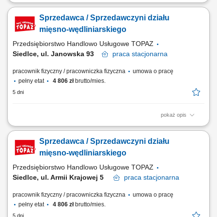
Twoje główne zadania: zapewnienie profesjonalnej obsługi Klientów
zgodnie ze standardami sieci Topaz dbałość o właściwą ekspozycję
Sprzedawca / Sprzedawczyni działu
towarów na dziale świeżym - mięso, wędliny, sery itp. monitorowanie
terminów przydatności do spożycia aktywna sprzedaż produktów
mięsno-wędliniarskiego
dbałość o...
Przedsiębiorstwo Handlowo Usługowe TOPAZ
Siedlce, ul. Janowska 93
praca
stacjonarna
pracownik fizyczny / pracowniczka fizyczna
umowa o pracę
pełny etat
4 806 zł
brutto/mies.
5 dni
pokaż opis
Twoje główne zadania: zapewnienie profesjonalnej obsługi Klientów
zgodnie ze standardami sieci Topaz dbałość o właściwą ekspozycję
Sprzedawca / Sprzedawczyni działu
towarów na dziale świeżym - mięso, wędliny, sery itp. monitorowanie
terminów przydatności do spożycia aktywna sprzedaż produktów
mięsno-wędliniarskiego
dbałość o...
Przedsiębiorstwo Handlowo Usługowe TOPAZ
Siedlce, ul. Armii Krajowej 5
praca
stacjonarna
pracownik fizyczny / pracowniczka fizyczna
umowa o pracę
pełny etat
4 806 zł
brutto/mies.
5 dni