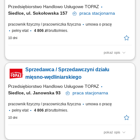
sprzedaży poprzez...
Przedsiębiorstwo Handlowo Usługowe TOPAZ
Siedlce, ul. Sokołowska 157
praca
stacjonarna
pracownik fizyczny / pracowniczka fizyczna
umowa o pracę
pełny etat
4 806 zł
brutto/mies.
10 dni
pokaż opis
Opis stanowiska: obsługa Klientów zgodnie z obowiązującymi
standardami jakości, dbanie o estetyczną ekspozycję produktów, w tym
Sprzedawca / Sprzedawczyni działu
mięsa, wędlin i serów, aktywna sprzedaż i doradztwo produktowe,
monitorowanie terminów przydatności produktów, utrzymanie porządku i
mięsno-wędliniarskiego
higieny stanowiska pracy.
Przedsiębiorstwo Handlowo Usługowe TOPAZ
Siedlce, ul. Janowska 93
praca
stacjonarna
pracownik fizyczny / pracowniczka fizyczna
umowa o pracę
pełny etat
4 806 zł
brutto/mies.
10 dni
pokaż opis
Opis stanowiska: obsługa Klientów zgodnie z obowiązującymi