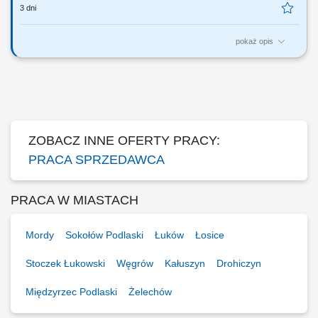
3 dni
pokaż opis
Twoje główne zadania: zapewnienie profesjonalnej obsługi Klientów
zgodnie ze standardami sieci Topaz dbałość o właściwą ekspozycję
towarów na dziale świeżym - mięso, wędliny, sery itp. monitorowanie
terminów przydatności do spożycia aktywna sprzedaż produktów
dbałość o...
ZOBACZ INNE OFERTY PRACY:
PRACA SPRZEDAWCA
PRACA W MIASTACH
Mordy
Sokołów Podlaski
Łuków
Łosice
Stoczek Łukowski
Węgrów
Kałuszyn
Drohiczyn
Międzyrzec Podlaski
Żelechów