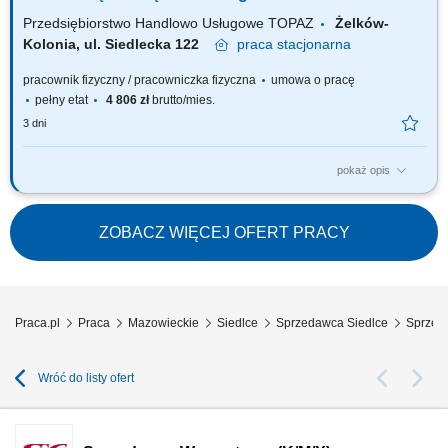
higieny stanowiska pracy.
Przedsiębiorstwo Handlowo Usługowe TOPAZ
Żelków-
Kolonia, ul. Siedlecka 122
praca
stacjonarna
pracownik fizyczny / pracowniczka fizyczna
umowa o pracę
pełny etat
4 806 zł
brutto/mies.
3 dni
pokaż opis
Twoje główne zadania: zapewnienie profesjonalnej obsługi Klientów
zgodnie ze standardami sieci Topaz dbałość o właściwą ekspozycję
towarów na dziale świeżym - mięso, wędliny, sery itp. monitorowanie
ZOBACZ WIĘCEJ OFERT PRACY
terminów przydatności do spożycia aktywna sprzedaż produktów dbałość
o...
Praca.pl
Praca
Mazowieckie
Siedlce
Sprzedawca Siedlce
Sprzed
Wróć do listy ofert