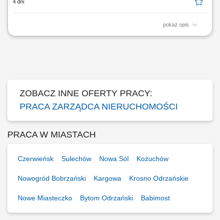
4 dni
pokaż opis
Ciekawe projekty Zarządzanie nieruchomościami: Samodzielnie
zarządzasz naszymi nieruchomościami handlowymi (np. centrami
handlowymi) oraz koordynujesz działania techniczne i handlowe we
współpracy z wewnętrznymi działami specjalistycznymi. Obsługa
techniczna: Zapewniasz bieżącą...
ZOBACZ INNE OFERTY PRACY:
PRACA ZARZĄDCA NIERUCHOMOŚCI
PRACA W MIASTACH
Czerwieńsk
Sulechów
Nowa Sól
Kożuchów
Nowogród Bobrzański
Kargowa
Krosno Odrzańskie
Nowe Miasteczko
Bytom Odrzański
Babimost