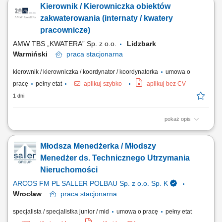
Kierownik / Kierowniczka obiektów
dokumentacji związanej z zakwaterowaniem, ewidencją wyposażenia
oraz zgłoszeniami technicznymi. Koordynowanie współpracy z firmami
zakwaterowania (internaty / kwatery
świadczącymi usługi porządkowe,...
pracownicze)
AMW TBS „KWATERA” Sp. z o.o.
Lidzbark
Warmiński
praca
stacjonarna
kierownik / kierowniczka / koordynator / koordynatorka
umowa o
pracę
pełny etat
aplikuj szybko
aplikuj bez CV
1 dni
pokaż opis
Opis stanowiska Organizowanie i nadzorowanie bieżącego
funkcjonowania obiektu oraz miejsc zakwaterowania. Prowadzenie
Młodsza Menedżerka / Młodszy
dokumentacji związanej z zakwaterowaniem, ewidencją wyposażenia
oraz zgłoszeniami technicznymi. Koordynowanie współpracy z firmami
Menedżer ds. Technicznego Utrzymania
świadczącymi usługi porządkowe,...
Nieruchomości
ARCOS FM PL SALLER POLBAU Sp. z o.o. Sp. K
Wrocław
praca
stacjonarna
specjalista / specjalistka junior / mid
umowa o pracę
pełny etat