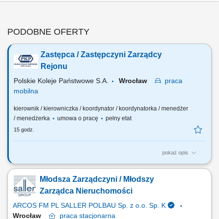
PODOBNE OFERTY
Zastępca / Zastępczyni Zarządcy
Rejonu
Polskie Koleje Państwowe S.A.
Wrocław
praca
mobilna
kierownik / kierowniczka / koordynator / koordynatorka / menedżer
/ menedżerka
umowa o pracę
pełny etat
15 godz.
pokaż opis
Na tym stanowisku odpowiedzialny będziesz za: Inicjowanie działań w
zakresie usprawnień organizacyjnych i technicznych, zgłaszanie
Młodsza Zarządczyni / Młodszy
wniosków dla zapewnienia efektywnego zagospodarowania
nieruchomości i powierzchni w podległych nieruchomościach;
Zarządca Nieruchomości
Sprawowanie nadzoru nad realizacją umów oraz...
ARCOS FM PL SALLER POLBAU Sp. z o.o. Sp. K
Wrocław
praca
stacjonarna