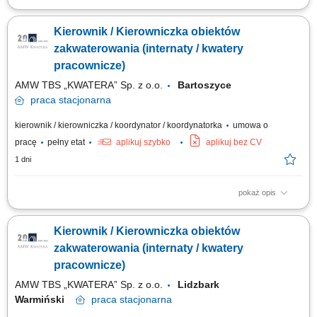
Zakres obowiązków: zarządzanie powierzonymi nieruchomościami
komercyjnymi; nadzór nad utrzymaniem technicznym budynków i
Kierownik / Kierowniczka obiektów
instalacji; koordynacja prac serwisowych, remontowych i
modernizacyjnych; prowadzenie procesów ofertowych i współpraca z
zakwaterowania (internaty / kwatery
wykonawcami; kontrola jakości realizowanych...
pracownicze)
AMW TBS „KWATERA” Sp. z o.o.
Bartoszyce
praca
stacjonarna
kierownik / kierowniczka / koordynator / koordynatorka
umowa o
pracę
pełny etat
aplikuj szybko
aplikuj bez CV
1 dni
pokaż opis
Opis stanowiska Organizowanie i nadzorowanie bieżącego
funkcjonowania obiektu oraz miejsc zakwaterowania. Prowadzenie
Kierownik / Kierowniczka obiektów
dokumentacji związanej z zakwaterowaniem, ewidencją wyposażenia
oraz zgłoszeniami technicznymi. Koordynowanie współpracy z firmami
zakwaterowania (internaty / kwatery
świadczącymi usługi porządkowe,...
pracownicze)
AMW TBS „KWATERA” Sp. z o.o.
Lidzbark
Warmiński
praca
stacjonarna