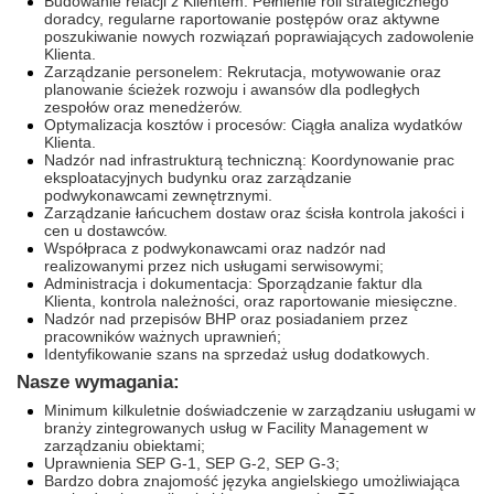
Budowanie relacji z Klientem: Pełnienie roli strategicznego
doradcy, regularne raportowanie postępów oraz aktywne
poszukiwanie nowych rozwiązań poprawiających zadowolenie
Klienta.
Zarządzanie personelem: Rekrutacja, motywowanie oraz
planowanie ścieżek rozwoju i awansów dla podległych
zespołów oraz menedżerów.
Optymalizacja kosztów i procesów: Ciągła analiza wydatków
Klienta.
Nadzór nad infrastrukturą techniczną: Koordynowanie prac
eksploatacyjnych budynku oraz zarządzanie
podwykonawcami zewnętrznymi.
Zarządzanie łańcuchem dostaw oraz ścisła kontrola jakości i
cen u dostawców.
Współpraca z podwykonawcami oraz nadzór nad
realizowanymi przez nich usługami serwisowymi;
Administracja i dokumentacja: Sporządzanie faktur dla
Klienta, kontrola należności, oraz raportowanie miesięczne.
Nadzór nad przepisów BHP oraz posiadaniem przez
pracowników ważnych uprawnień;
Identyfikowanie szans na sprzedaż usług dodatkowych.
Nasze wymagania:
Minimum kilkuletnie doświadczenie w zarządzaniu usługami w
branży zintegrowanych usług w Facility Management w
zarządzaniu obiektami;
Uprawnienia SEP G-1, SEP G-2, SEP G-3;
Bardzo dobra znajomość języka angielskiego umożliwiająca