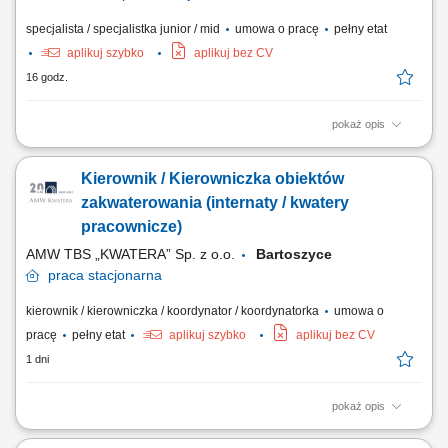
specjalista / specjalistka junior / mid
umowa o pracę
pełny etat
aplikuj szybko
aplikuj bez CV
16 godz.
pokaż opis
Zakres obowiązków: zarządzanie powierzonymi nieruchomościami
komercyjnymi; nadzór nad utrzymaniem technicznym budynków i
Kierownik / Kierowniczka obiektów
instalacji; koordynacja prac serwisowych, remontowych i
modernizacyjnych; prowadzenie procesów ofertowych i współpraca z
zakwaterowania (internaty / kwatery
wykonawcami; kontrola jakości realizowanych...
pracownicze)
AMW TBS „KWATERA” Sp. z o.o.
Bartoszyce
praca
stacjonarna
kierownik / kierowniczka / koordynator / koordynatorka
umowa o
pracę
pełny etat
aplikuj szybko
aplikuj bez CV
1 dni
pokaż opis
Opis stanowiska Organizowanie i nadzorowanie bieżącego
funkcjonowania obiektu oraz miejsc zakwaterowania. Prowadzenie