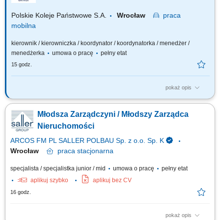
Polskie Koleje Państwowe S.A.
Wrocław
praca
mobilna
kierownik / kierowniczka / koordynator / koordynatorka / menedżer /
menedżerka
umowa o pracę
pełny etat
15 godz.
pokaż opis
Na tym stanowisku odpowiedzialny będziesz za: Inicjowanie działań w
zakresie usprawnień organizacyjnych i technicznych, zgłaszanie
Młodsza Zarządczyni / Młodszy Zarządca
wniosków dla zapewnienia efektywnego zagospodarowania
nieruchomości i powierzchni w podległych nieruchomościach;
Nieruchomości
Sprawowanie nadzoru nad realizacją umów oraz...
ARCOS FM PL SALLER POLBAU Sp. z o.o. Sp. K
Wrocław
praca
stacjonarna
specjalista / specjalistka junior / mid
umowa o pracę
pełny etat
aplikuj szybko
aplikuj bez CV
16 godz.
pokaż opis