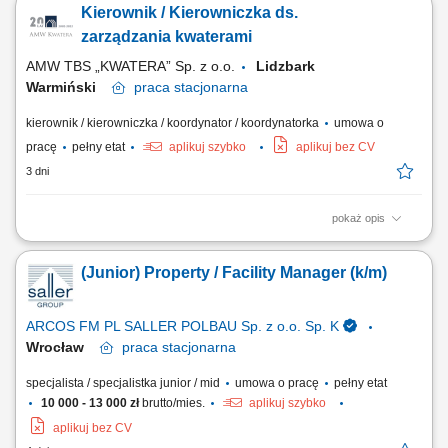
Kierownik / Kierowniczka ds.
prowadzenie wymaganej dokumentacji. Nadzór nad realizacją usług
wykonywanych przez firmy zewnętrzne. Monitorowanie stanu
zarządzania kwaterami
wyposażenia oraz zgłaszanie potrzeb...
AMW TBS „KWATERA” Sp. z o.o.
Lidzbark
Warmiński
praca
stacjonarna
kierownik / kierowniczka / koordynator / koordynatorka
umowa o
pracę
pełny etat
aplikuj szybko
aplikuj bez CV
3 dni
pokaż opis
Opis stanowiska Zarządzanie sprawami administracyjnymi związanymi
z funkcjonowaniem obiektu. Obsługa procesu zakwaterowania oraz
(Junior) Property / Facility Manager (k/m)
prowadzenie wymaganej dokumentacji. Nadzór nad realizacją usług
wykonywanych przez firmy zewnętrzne. Monitorowanie stanu
wyposażenia oraz zgłaszanie potrzeb...
ARCOS FM PL SALLER POLBAU Sp. z o.o. Sp. K
Wrocław
praca
stacjonarna
specjalista / specjalistka junior / mid
umowa o pracę
pełny etat
10 000 - 13 000 zł
brutto/mies.
aplikuj szybko
aplikuj bez CV