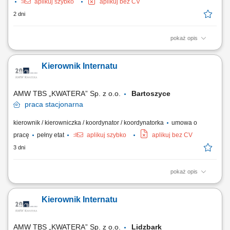
aplikuj szybko
aplikuj bez CV
2 dni
pokaż opis
Zakres obowiązków: samodzielne zarządzanie nieruchomościami
handlowymi (np. centra handlowe) koordynacja działań technicznych i
Kierownik Internatu
operacyjnych z działami wewnętrznymi; nadzór nad bieżącą
eksploatacją budynków i instalacji (HVAC, sanitarne, elektryczne)
zlecanie oraz kontrola prac...
AMW TBS „KWATERA” Sp. z o.o.
Bartoszyce
praca
stacjonarna
kierownik / kierowniczka / koordynator / koordynatorka
umowa o
pracę
pełny etat
aplikuj szybko
aplikuj bez CV
3 dni
pokaż opis
Opis stanowiska: Nadzorowanie internatu wojskowego oraz kwater
internatowych w szczególności: kwaterowanie/wykwaterowywanie
Kierownik Internatu
mieszkańców oraz sporządzanie dokumentacji, prowadzenie ksiąg
internatowych (meldunkowej, zakwaterowania, mienia, awarii i usterek i
in.), nadzorowanie, rozliczanie oraz...
AMW TBS „KWATERA” Sp. z o.o.
Lidzbark