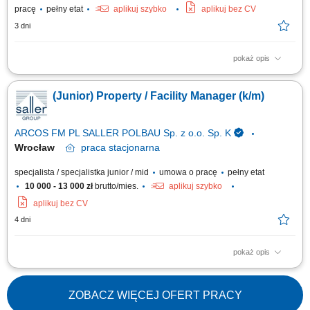
pracę
pełny etat
aplikuj szybko
aplikuj bez CV
3 dni
pokaż opis
Opis stanowiska Zarządzanie sprawami administracyjnymi związanymi z
funkcjonowaniem obiektu. Obsługa procesu zakwaterowania oraz
(Junior) Property / Facility Manager (k/m)
prowadzenie wymaganej dokumentacji. Nadzór nad realizacją usług
wykonywanych przez firmy zewnętrzne. Monitorowanie stanu
wyposażenia oraz zgłaszanie potrzeb...
ARCOS FM PL SALLER POLBAU Sp. z o.o. Sp. K
Wrocław
praca
stacjonarna
specjalista / specjalistka junior / mid
umowa o pracę
pełny etat
10 000 - 13 000 zł
brutto/mies.
aplikuj szybko
aplikuj bez CV
4 dni
pokaż opis
Ciekawe projekty Zarządzanie nieruchomościami: Samodzielnie
zarządzasz naszymi nieruchomościami handlowymi (np. centrami
handlowymi) oraz koordynujesz działania techniczne i handlowe we
ZOBACZ WIĘCEJ OFERT PRACY
współpracy z wewnętrznymi działami specjalistycznymi. Obsługa