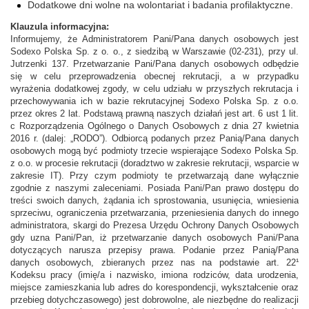
Dodatkowe dni wolne na wolontariat i badania profilaktyczne.
Klauzula informacyjna:
Informujemy, że Administratorem Pani/Pana danych osobowych jest
Sodexo Polska Sp. z o. o., z siedzibą w Warszawie (02-231), przy ul.
Jutrzenki 137. Przetwarzanie Pani/Pana danych osobowych odbędzie
się w celu przeprowadzenia obecnej rekrutacji, a w przypadku
wyrażenia dodatkowej zgody, w celu udziału w przyszłych rekrutacja i
przechowywania ich w bazie rekrutacyjnej Sodexo Polska Sp. z o.o.
przez okres 2 lat. Podstawą prawną naszych działań jest art. 6 ust 1 lit.
c Rozporządzenia Ogólnego o Danych Osobowych z dnia 27 kwietnia
2016 r. (dalej: „RODO”). Odbiorcą podanych przez Panią/Pana danych
osobowych mogą być podmioty trzecie wspierające Sodexo Polska Sp.
z o.o. w procesie rekrutacji (doradztwo w zakresie rekrutacji, wsparcie w
zakresie IT). Przy czym podmioty te przetwarzają dane wyłącznie
zgodnie z naszymi zaleceniami. Posiada Pani/Pan prawo dostępu do
treści swoich danych, żądania ich sprostowania, usunięcia, wniesienia
sprzeciwu, ograniczenia przetwarzania, przeniesienia danych do innego
administratora, skargi do Prezesa Urzędu Ochrony Danych Osobowych
gdy uzna Pani/Pan, iż przetwarzanie danych osobowych Pani/Pana
dotyczących narusza przepisy prawa. Podanie przez Panią/Pana
danych osobowych, zbieranych przez nas na podstawie art. 22¹
Kodeksu pracy (imię/a i nazwisko, imiona rodziców, data urodzenia,
miejsce zamieszkania lub adres do korespondencji, wykształcenie oraz
przebieg dotychczasowego) jest dobrowolne, ale niezbędne do realizacji