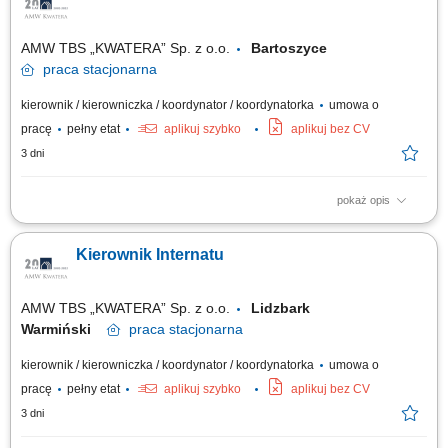
budynków i instalacji (HVAC, sanitarne, elektryczne) zlecanie oraz
kontrola prac...
AMW TBS „KWATERA” Sp. z o.o.
Bartoszyce
praca
stacjonarna
kierownik / kierowniczka / koordynator / koordynatorka
umowa o
pracę
pełny etat
aplikuj szybko
aplikuj bez CV
3 dni
pokaż opis
Opis stanowiska: Nadzorowanie internatu wojskowego oraz kwater
internatowych w szczególności: kwaterowanie/wykwaterowywanie
Kierownik Internatu
mieszkańców oraz sporządzanie dokumentacji, prowadzenie ksiąg
internatowych (meldunkowej, zakwaterowania, mienia, awarii i usterek i
in.), nadzorowanie, rozliczanie oraz...
AMW TBS „KWATERA” Sp. z o.o.
Lidzbark
Warmiński
praca
stacjonarna
kierownik / kierowniczka / koordynator / koordynatorka
umowa o
pracę
pełny etat
aplikuj szybko
aplikuj bez CV
3 dni