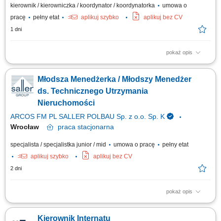
kierownik / kierowniczka / koordynator / koordynatorka
umowa o
pracę
pełny etat
aplikuj szybko
aplikuj bez CV
1 dni
pokaż opis
Opis stanowiska Organizowanie i nadzorowanie bieżącego
funkcjonowania obiektu oraz miejsc zakwaterowania. Prowadzenie
Młodsza Menedżerka / Młodszy Menedżer
dokumentacji związanej z zakwaterowaniem, ewidencją wyposażenia
oraz zgłoszeniami technicznymi. Koordynowanie współpracy z firmami
ds. Technicznego Utrzymania
świadczącymi usługi porządkowe,...
Nieruchomości
ARCOS FM PL SALLER POLBAU Sp. z o.o. Sp. K
Wrocław
praca
stacjonarna
specjalista / specjalistka junior / mid
umowa o pracę
pełny etat
aplikuj szybko
aplikuj bez CV
2 dni
pokaż opis
Zakres obowiązków: samodzielne zarządzanie nieruchomościami
handlowymi (np. centra handlowe) koordynacja działań technicznych i
Kierownik Internatu
operacyjnych z działami wewnętrznymi; nadzór nad bieżącą eksploatacją