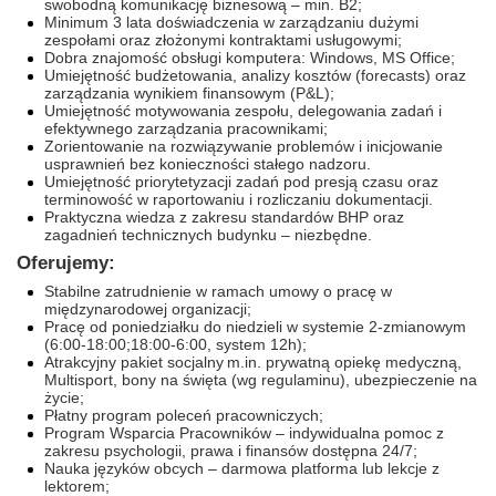
swobodną komunikację biznesową – min. B2;
Minimum 3 lata doświadczenia w zarządzaniu dużymi
zespołami oraz złożonymi kontraktami usługowymi;
Dobra znajomość obsługi komputera: Windows, MS Office;
Umiejętność budżetowania, analizy kosztów (forecasts) oraz
zarządzania wynikiem finansowym (P&L);
Umiejętność motywowania zespołu, delegowania zadań i
efektywnego zarządzania pracownikami;
Zorientowanie na rozwiązywanie problemów i inicjowanie
usprawnień bez konieczności stałego nadzoru.
Umiejętność priorytetyzacji zadań pod presją czasu oraz
terminowość w raportowaniu i rozliczaniu dokumentacji.
Praktyczna wiedza z zakresu standardów BHP oraz
zagadnień technicznych budynku – niezbędne.
Oferujemy:
Stabilne zatrudnienie w ramach umowy o pracę w
międzynarodowej organizacji;
Pracę od poniedziałku do niedzieli w systemie 2-zmianowym
(6:00-18:00;18:00-6:00, system 12h)​;
Atrakcyjny pakiet socjalny m.in. prywatną opiekę medyczną,
Multisport, bony na święta (wg regulaminu), ubezpieczenie na
życie;
Płatny program poleceń pracowniczych;
Program Wsparcia Pracowników – indywidualna pomoc z
zakresu psychologii, prawa i finansów dostępna 24/7;
Nauka języków obcych – darmowa platforma lub lekcje z
lektorem;