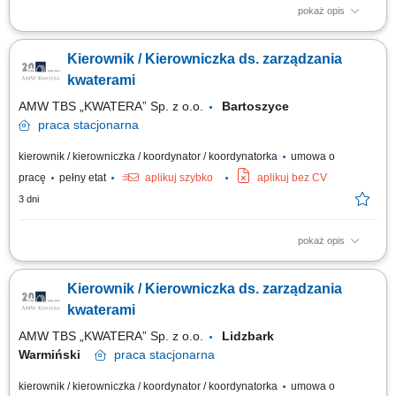
pokaż opis
Opis stanowiska: Nadzorowanie internatu wojskowego oraz kwater
internatowych w szczególności: kwaterowanie/wykwaterowywanie
Kierownik / Kierowniczka ds. zarządzania
mieszkańców oraz sporządzanie dokumentacji, prowadzenie ksiąg
internatowych (meldunkowej, zakwaterowania, mienia, awarii i usterek i
kwaterami
in.), nadzorowanie, rozliczanie oraz...
AMW TBS „KWATERA” Sp. z o.o.
Bartoszyce
praca
stacjonarna
kierownik / kierowniczka / koordynator / koordynatorka
umowa o
pracę
pełny etat
aplikuj szybko
aplikuj bez CV
3 dni
pokaż opis
Opis stanowiska Zarządzanie sprawami administracyjnymi związanymi z
funkcjonowaniem obiektu. Obsługa procesu zakwaterowania oraz
Kierownik / Kierowniczka ds. zarządzania
prowadzenie wymaganej dokumentacji. Nadzór nad realizacją usług
wykonywanych przez firmy zewnętrzne. Monitorowanie stanu
kwaterami
wyposażenia oraz zgłaszanie potrzeb...
AMW TBS „KWATERA” Sp. z o.o.
Lidzbark
Warmiński
praca
stacjonarna
kierownik / kierowniczka / koordynator / koordynatorka
umowa o