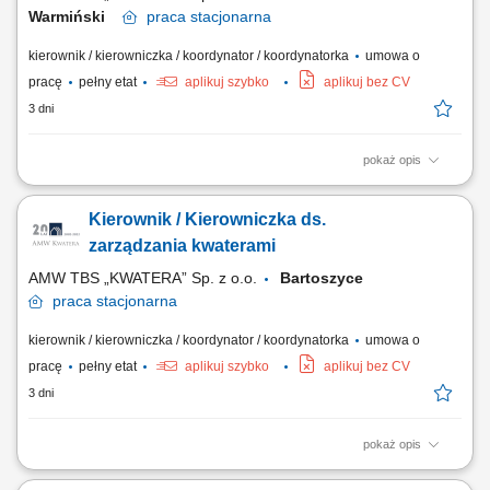
Warmiński
praca
stacjonarna
kierownik / kierowniczka / koordynator / koordynatorka
umowa o
pracę
pełny etat
aplikuj szybko
aplikuj bez CV
3 dni
pokaż opis
Opis stanowiska: Nadzorowanie internatu wojskowego oraz kwater
internatowych w szczególności: kwaterowanie/wykwaterowywanie
Kierownik / Kierowniczka ds.
mieszkańców oraz sporządzanie dokumentacji, prowadzenie ksiąg
internatowych (meldunkowej, zakwaterowania, mienia, awarii i usterek i
zarządzania kwaterami
in.), nadzorowanie, rozliczanie oraz...
AMW TBS „KWATERA” Sp. z o.o.
Bartoszyce
praca
stacjonarna
kierownik / kierowniczka / koordynator / koordynatorka
umowa o
pracę
pełny etat
aplikuj szybko
aplikuj bez CV
3 dni
pokaż opis
Opis stanowiska Zarządzanie sprawami administracyjnymi związanymi
z funkcjonowaniem obiektu. Obsługa procesu zakwaterowania oraz