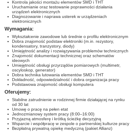
Kontrola jakości montażu elementów SMD i THT
Uruchamianie oraz testowanie poprawności działania
urządzeń elektronicznych
Diagnozowanie i naprawa usterek w urządzeniach
elektronicznych
Wymagania:
Wykształcenie zawodowe lub średnie o profilu elektronicznym
Dobra znajomość podstaw elektroniki (m.in. rezystory,
kondensatory, tranzystory, diody)
Umiejętność analizy i rozwiązywania problemów technicznych
Znajomość dokumentacji technicznej oraz schematów
ideowych
Umiejętność obsługi przyrządów pomiarowych (multimetr,
oscyloskop, generator)
Dobra technika lutowania elementów SMD i THT
Dokładność, odpowiedzialność i dobra organizacja pracy
Podstawowa znajomość obsługi komputera
Oferujemy:
Stabilne zatrudnienie w rodzinnej firmie działającej na rynku
od 30 lat
Umowę o pracę na pełen etat
Jednozmianowy system pracy (8:00–16:00)
Przyjazną atmosferę i krótką ścieżkę decyzyjną
Wsparcie i współpracę w zespole o partnerskiej kulturze pracy
Bezpłatną prywatną opiekę medyczną (pakiet Allianz)