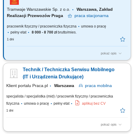
Tramwaje Warszawskie Sp. z o.o.
Warszawa, Zakład
Realizacji Przewozów Praga
praca
stacjonarna
pracownik fizyczny / pracowniczka fizyczna
umowa o pracę
pełny etat
8 000 - 8 700 zł
brutto/mies.
1 dni
pokaż opis
Będziesz odpowiadać za: wykonywanie przeglądów, obsługę codzienną
tramwajów oraz napraw tramwajów zgodnie z Instrukcją planowo-
Technik / Techniczka Serwisu Mobilnego
zapobiegawczych obsług technicznych, naprawę, wymianę elementów
układów energoelektronicznych napędu trakcyjnego oraz układów
(IT i Urządzenia Drukujące)
sterowania w taborze...
Klient portalu Praca.pl
Warszawa
praca
mobilna
specjalista / specjalistka (mid) / pracownik fizyczny / pracowniczka
fizyczna
umowa o pracę
pełny etat
aplikuj bez CV
1 dni
pokaż opis
Realizowanie przeglądów, diagnostyki usterek oraz napraw sprzętu