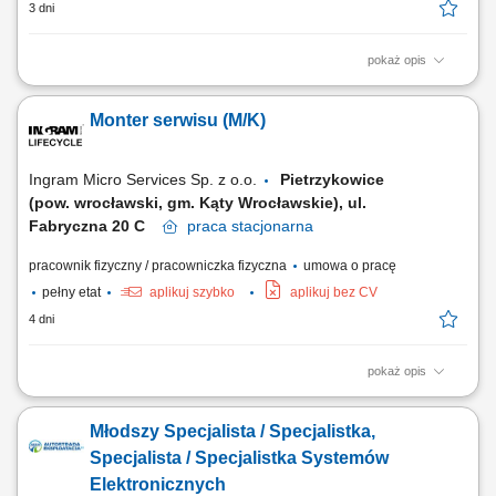
3 dni
pokaż opis
Zakres obowiązków: Współpraca z zespołami inżynieryjnymi i
zakupowymi przy kwalifikacji komponentów oraz dostawców;
Monter serwisu (M/K)
Weryfikacja list materiałowych (BOM) i kontrola zgodności
komponentów z wymaganiami projektowymi; Poszukiwanie i wdrażanie
alternatywnych komponentów oraz proponowanie...
Ingram Micro Services Sp. z o.o.
Pietrzykowice
(pow. wrocławski, gm. Kąty Wrocławskie), ul.
Fabryczna 20 C
praca
stacjonarna
pracownik fizyczny / pracowniczka fizyczna
umowa o pracę
pełny etat
aplikuj szybko
aplikuj bez CV
4 dni
pokaż opis
Opis stanowiska Samodzielne diagnozowanie nieprawidłowości w
działaniu aparatury elektronicznej i mechanicznej. Wykonywanie
Młodszy Specjalista / Specjalistka,
napraw i regeneracja zróżnicowanych urządzeń zgodnie ze
specyfikacją techniczną. Rozwiązywanie nieszablonowych problemów
Specjalista / Specjalistka Systemów
technicznych powstających w trakcie...
Elektronicznych