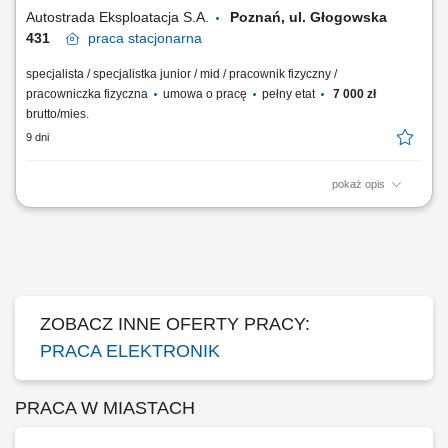
Autostrada Eksploatacja S.A.
Poznań, ul. Głogowska
431
praca
stacjonarna
specjalista / specjalistka junior / mid / pracownik fizyczny /
pracowniczka fizyczna
umowa o pracę
pełny etat
7 000 zł
brutto/mies.
9 dni
pokaż opis
Zadania: Diagnostyka, serwisowanie i wykonywanie przeglądów
urządzeń elektrycznych oraz elektronicznych; Analiza awarii i sprawne
rozwiązywanie problemów technicznych w systemach; Inicjowanie oraz
wdrażanie udoskonaleń i modernizacji w sprzęcie;
ZOBACZ INNE OFERTY PRACY:
PRACA ELEKTRONIK
PRACA W MIASTACH