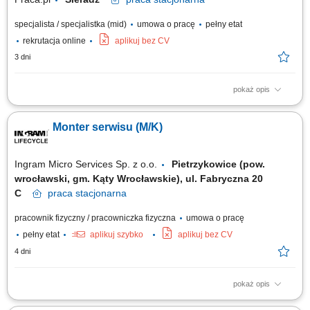
specjalista / specjalistka (mid)
umowa o pracę
pełny etat
rekrutacja online
aplikuj bez CV
3 dni
pokaż opis
Zakres obowiązków: Współpraca z zespołami inżynieryjnymi i
zakupowymi przy kwalifikacji komponentów oraz dostawców; Weryfikacja
Monter serwisu (M/K)
list materiałowych (BOM) i kontrola zgodności komponentów z
wymaganiami projektowymi; Poszukiwanie i wdrażanie alternatywnych
komponentów oraz proponowanie...
Ingram Micro Services Sp. z o.o.
Pietrzykowice (pow.
wrocławski, gm. Kąty Wrocławskie), ul. Fabryczna 20
C
praca
stacjonarna
pracownik fizyczny / pracowniczka fizyczna
umowa o pracę
pełny etat
aplikuj szybko
aplikuj bez CV
4 dni
pokaż opis
Opis stanowiska Samodzielne diagnozowanie nieprawidłowości w