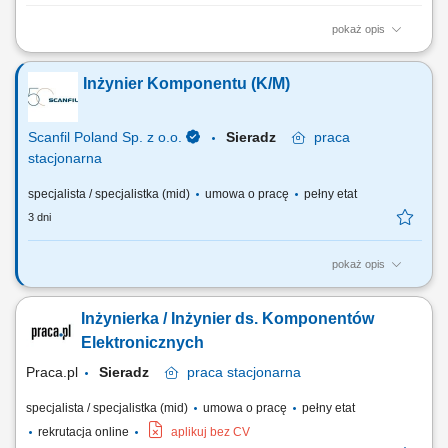
pokaż opis
- Proste prace montażowe i serwisowe Zakres obowiązków:
Wykonywanie prostych prac elektronicznych i montażowych; Proste
Inżynier Komponentu (K/M)
diagnozowanie podstawowych usterek; Lutowanie oraz montaż
podzespołów elektronicznych; Testowanie i kontrola poprawności
działania urządzeń;
Scanfil Poland Sp. z o.o.
Sieradz
praca
stacjonarna
specjalista / specjalistka (mid)
umowa o pracę
pełny etat
3 dni
pokaż opis
Na czym będzie polegać Twoja praca? Współpraca z zespołem
inżynieryjnym i zakupowym w zakresie kwalifikacji komponentów i
Inżynierka / Inżynier ds. Komponentów
producentów. Weryfikacja BOM i zapewnienie zgodności części z
wymaganiami klienta. Wspieranie procesu alternatywy komponentów
Elektronicznych
oraz proponowanie rozwiązań...
Praca.pl
Sieradz
praca
stacjonarna
specjalista / specjalistka (mid)
umowa o pracę
pełny etat
rekrutacja online
aplikuj bez CV