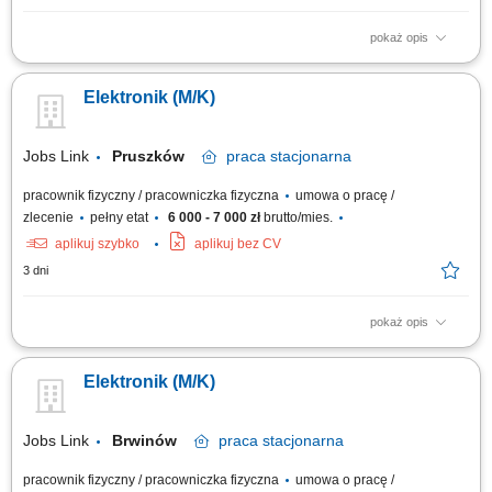
pokaż opis
- Proste prace montażowe i serwisowe Zakres obowiązków:
Wykonywanie prostych prac elektronicznych i montażowych; Proste
Elektronik (M/K)
diagnozowanie podstawowych usterek; Lutowanie oraz montaż
podzespołów elektronicznych; Testowanie i kontrola poprawności
działania urządzeń;
Jobs Link
Pruszków
praca
stacjonarna
pracownik fizyczny / pracowniczka fizyczna
umowa o pracę /
zlecenie
pełny etat
6 000 - 7 000 zł
brutto/mies.
aplikuj szybko
aplikuj bez CV
3 dni
pokaż opis
- Proste prace montażowe i serwisowe Zakres obowiązków:
Wykonywanie prostych prac elektronicznych i montażowych; Proste
Elektronik (M/K)
diagnozowanie podstawowych usterek; Lutowanie oraz montaż
podzespołów elektronicznych; Testowanie i kontrola poprawności
działania urządzeń;
Jobs Link
Brwinów
praca
stacjonarna
pracownik fizyczny / pracowniczka fizyczna
umowa o pracę /