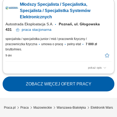
działaniu aparatury elektronicznej i mechanicznej. Wykonywanie napraw i
Młodszy Specjalista / Specjalistka,
regeneracja zróżnicowanych urządzeń zgodnie ze specyfikacją
techniczną. Rozwiązywanie nieszablonowych problemów technicznych
Specjalista / Specjalistka Systemów
powstających w trakcie...
Elektronicznych
Autostrada Eksploatacja S.A.
Poznań, ul. Głogowska
431
praca
stacjonarna
specjalista / specjalistka junior / mid / pracownik fizyczny /
pracowniczka fizyczna
umowa o pracę
pełny etat
7 000 zł
brutto/mies.
9 dni
pokaż opis
Zadania: Diagnostyka, serwisowanie i wykonywanie przeglądów
urządzeń elektrycznych oraz elektronicznych; Analiza awarii i sprawne
rozwiązywanie problemów technicznych w systemach; Inicjowanie oraz
ZOBACZ WIĘCEJ OFERT PRACY
wdrażanie udoskonaleń i modernizacji w sprzęcie;
Praca.pl
Praca
Mazowieckie
Warszawa-Białołęka
Elektronik Warsza