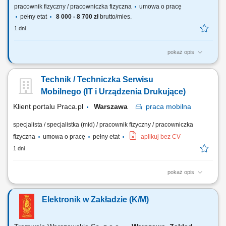
pracownik fizyczny / pracowniczka fizyczna
umowa o pracę
pełny etat
8 000 - 8 700 zł
brutto/mies.
1 dni
pokaż opis
Będziesz odpowiadać za: wykonywanie przeglądów, obsługę
codzienną tramwajów oraz napraw tramwajów zgodnie z Instrukcją
Technik / Techniczka Serwisu
planowo-zapobiegawczych obsług technicznych, naprawę, wymianę
elementów układów energoelektronicznych napędu trakcyjnego oraz
Mobilnego (IT i Urządzenia Drukujące)
układów sterowania w taborze...
Klient portalu Praca.pl
Warszawa
praca
mobilna
specjalista / specjalistka (mid) / pracownik fizyczny / pracowniczka
fizyczna
umowa o pracę
pełny etat
aplikuj bez CV
1 dni
pokaż opis
Realizowanie przeglądów, diagnostyki usterek oraz napraw sprzętu
biurowego bezpośrednio w siedzibach naszych klientów. Weryfikacja i
Elektronik w Zakładzie (K/M)
rozwiązywanie podstawowych incydentów z zakresu oprogramowania
oraz sieciowej konfiguracji urządzeń. Sprawna wymiana części
eksploatacyjnych, podzespołów...