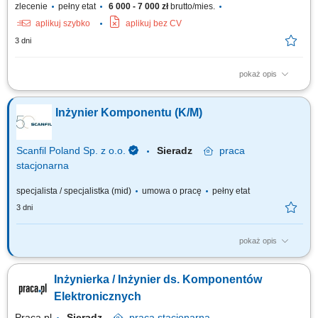
zlecenie
pełny etat
6 000 - 7 000 zł
brutto/mies.
aplikuj szybko
aplikuj bez CV
3 dni
pokaż opis
- Proste prace montażowe i serwisowe Zakres obowiązków:
Wykonywanie prostych prac elektronicznych i montażowych; Proste
Inżynier Komponentu (K/M)
diagnozowanie podstawowych usterek; Lutowanie oraz montaż
podzespołów elektronicznych; Testowanie i kontrola poprawności
działania urządzeń;
Scanfil Poland Sp. z o.o.
Sieradz
praca
stacjonarna
specjalista / specjalistka (mid)
umowa o pracę
pełny etat
3 dni
pokaż opis
Na czym będzie polegać Twoja praca? Współpraca z zespołem
inżynieryjnym i zakupowym w zakresie kwalifikacji komponentów i
Inżynierka / Inżynier ds. Komponentów
producentów. Weryfikacja BOM i zapewnienie zgodności części z
wymaganiami klienta. Wspieranie procesu alternatywy komponentów
Elektronicznych
oraz proponowanie rozwiązań...
Praca.pl
Sieradz
praca
stacjonarna