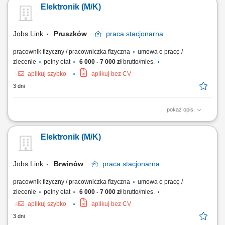
Elektronik (M/K)
diagnozowanie podstawowych usterek; Lutowanie oraz montaż
podzespołów elektronicznych; Testowanie i kontrola poprawności
działania urządzeń;
Jobs Link
Pruszków
praca
stacjonarna
pracownik fizyczny / pracowniczka fizyczna
umowa o pracę /
zlecenie
pełny etat
6 000 - 7 000 zł
brutto/mies.
aplikuj szybko
aplikuj bez CV
3 dni
pokaż opis
- Proste prace montażowe i serwisowe Zakres obowiązków:
Wykonywanie prostych prac elektronicznych i montażowych; Proste
Elektronik (M/K)
diagnozowanie podstawowych usterek; Lutowanie oraz montaż
podzespołów elektronicznych; Testowanie i kontrola poprawności
działania urządzeń;
Jobs Link
Brwinów
praca
stacjonarna
pracownik fizyczny / pracowniczka fizyczna
umowa o pracę /
zlecenie
pełny etat
6 000 - 7 000 zł
brutto/mies.
aplikuj szybko
aplikuj bez CV
3 dni