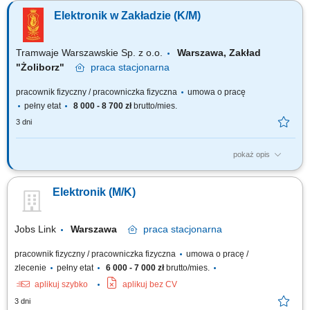
biurowego bezpośrednio w siedzibach naszych klientów. Weryfikacja i
Elektronik w Zakładzie (K/M)
rozwiązywanie podstawowych incydentów z zakresu oprogramowania
oraz sieciowej konfiguracji urządzeń. Sprawna wymiana części
eksploatacyjnych, podzespołów...
Tramwaje Warszawskie Sp. z o.o.
Warszawa, Zakład
"Żoliborz"​
praca
stacjonarna
pracownik fizyczny / pracowniczka fizyczna
umowa o pracę
pełny etat
8 000 - 8 700 zł
brutto/mies.
3 dni
pokaż opis
Będziesz odpowiadać za: wykonywanie przeglądów, obsługę codzienną
tramwajów oraz napraw zgodnie z Instrukcją planowo-zapobiegawczych
Elektronik (M/K)
obsług technicznych, naprawę, wymianę elementów układów
energoelektronicznych napędu trakcyjnego oraz układów sterowania w
taborze tramwajowym,...
Jobs Link
Warszawa
praca
stacjonarna
pracownik fizyczny / pracowniczka fizyczna
umowa o pracę /
zlecenie
pełny etat
6 000 - 7 000 zł
brutto/mies.
aplikuj szybko
aplikuj bez CV
3 dni