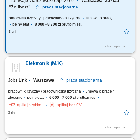
Tramwaje Warszawskie Sp. z o.o.
Warszawa, Zakład
"Żoliborz"​
praca
stacjonarna
pracownik fizyczny / pracowniczka fizyczna
umowa o pracę
pełny etat
8 000 - 8 700 zł
brutto/mies.
3 dni
pokaż opis
Będziesz odpowiadać za: wykonywanie przeglądów, obsługę
codzienną tramwajów oraz napraw zgodnie z Instrukcją planowo-
Elektronik (M/K)
zapobiegawczych obsług technicznych, naprawę, wymianę elementów
układów energoelektronicznych napędu trakcyjnego oraz układów
sterowania w taborze tramwajowym,...
Jobs Link
Warszawa
praca
stacjonarna
pracownik fizyczny / pracowniczka fizyczna
umowa o pracę /
zlecenie
pełny etat
6 000 - 7 000 zł
brutto/mies.
aplikuj szybko
aplikuj bez CV
3 dni
pokaż opis
- Proste prace montażowe i serwisowe Zakres obowiązków:
Wykonywanie prostych prac elektronicznych i montażowych; Proste