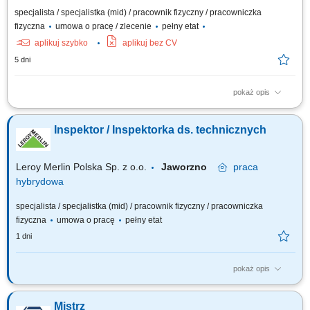
specjalista / specjalistka (mid) / pracownik fizyczny / pracowniczka
fizyczna
umowa o pracę / zlecenie
pełny etat
aplikuj szybko
aplikuj bez CV
5 dni
pokaż opis
Opis stanowiska Zapewnienie sprawnego działania instalacji i urządzeń
budynkowych (elektrycznych, HVAC, wodno-kanalizacyjnych i
Inspektor / Inspektorka ds. technicznych
grzewczych). Bieżąca konserwacja oraz wykonywanie przeglądów
technicznych systemów w obiekcie. Diagnozowanie i usuwanie awarii
instalacji oraz urządzeń....
Leroy Merlin Polska Sp. z o.o.
Jaworzno
praca
hybrydowa
specjalista / specjalistka (mid) / pracownik fizyczny / pracowniczka
fizyczna
umowa o pracę
pełny etat
1 dni
pokaż opis
Jakie zadania na Ciebie czekają? Utrzymanie stanu technicznego
budynku i otoczenia zgodnie z przepisami prawa oraz standardami
Mistrz
bezpieczeństwa firmy; Kontrolowanie stanu technicznego obiektu i