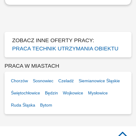
Opis stanowiska Utrzymanie sprawności instalacji budynkowych:
elektrycznych, wentylacyjnych, klimatyzacyjnych i wodnych. Regularne
przeglądy oraz konserwacja urządzeń technicznych. Usuwanie awarii i
bieżące reagowanie na zgłoszenia serwisowe. Współpraca z
zewnętrznymi serwisami...
ZOBACZ INNE OFERTY PRACY:
PRACA TECHNIK UTRZYMANIA OBIEKTU
PRACA W MIASTACH
Chorzów
Sosnowiec
Czeladź
Siemianowice Śląskie
Świętochłowice
Będzin
Wojkowice
Mysłowice
Ruda Śląska
Bytom