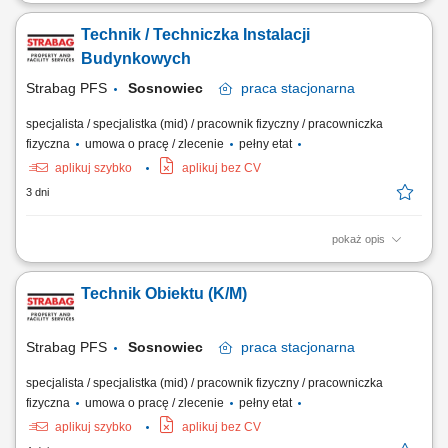
Opis stanowiska Zapewnienie sprawnego działania instalacji i urządzeń
budynkowych (elektrycznych, HVAC, wodno-kanalizacyjnych i
Technik / Techniczka Instalacji
grzewczych). Bieżąca konserwacja oraz wykonywanie przeglądów
technicznych systemów w obiekcie. Diagnozowanie i usuwanie awarii
Budynkowych
instalacji oraz urządzeń....
Strabag PFS
Sosnowiec
praca
stacjonarna
specjalista / specjalistka (mid) / pracownik fizyczny / pracowniczka
fizyczna
umowa o pracę / zlecenie
pełny etat
aplikuj szybko
aplikuj bez CV
3 dni
pokaż opis
Opis stanowiska Utrzymanie sprawności instalacji budynkowych:
elektrycznych, wentylacyjnych, klimatyzacyjnych i wodnych. Regularne
Technik Obiektu (K/M)
przeglądy oraz konserwacja urządzeń technicznych. Usuwanie awarii i
bieżące reagowanie na zgłoszenia serwisowe. Współpraca z
zewnętrznymi serwisami...
Strabag PFS
Sosnowiec
praca
stacjonarna
specjalista / specjalistka (mid) / pracownik fizyczny / pracowniczka
fizyczna
umowa o pracę / zlecenie
pełny etat
aplikuj szybko
aplikuj bez CV