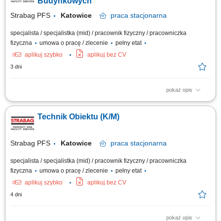
Budynkowych
Strabag PFS
Katowice
praca
stacjonarna
specjalista / specjalistka (mid) / pracownik fizyczny / pracowniczka
fizyczna
umowa o pracę / zlecenie
pełny etat
aplikuj szybko
aplikuj bez CV
3 dni
pokaż opis
Opis stanowiska Utrzymanie sprawności instalacji budynkowych:
elektrycznych, wentylacyjnych, klimatyzacyjnych i wodnych. Regularne
Technik Obiektu (K/M)
przeglądy oraz konserwacja urządzeń technicznych. Usuwanie awarii i
bieżące reagowanie na zgłoszenia serwisowe. Współpraca z
zewnętrznymi serwisami...
Strabag PFS
Katowice
praca
stacjonarna
specjalista / specjalistka (mid) / pracownik fizyczny / pracowniczka
fizyczna
umowa o pracę / zlecenie
pełny etat
aplikuj szybko
aplikuj bez CV
4 dni
pokaż opis