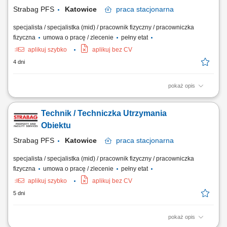
zewnętrznymi serwisami...
Strabag PFS
Katowice
praca
stacjonarna
specjalista / specjalistka (mid) / pracownik fizyczny / pracowniczka
fizyczna
umowa o pracę / zlecenie
pełny etat
aplikuj szybko
aplikuj bez CV
4 dni
pokaż opis
Zadania: bieżąca eksploatacja, konserwacja instalacji i urządzeń
budynkowych: instalacje elektryczne, wodno-kanalizacyjne,
Technik / Techniczka Utrzymania
klimatyzacyjne, grzewcze, wentylacyjne; monitorowanie pracy
powierzonych urządzeń; usuwanie awarii; współpraca z serwisami
Obiektu
zewnętrznymi; raportowanie zgodnie z procedurami;
Strabag PFS
Katowice
praca
stacjonarna
specjalista / specjalistka (mid) / pracownik fizyczny / pracowniczka
fizyczna
umowa o pracę / zlecenie
pełny etat
aplikuj szybko
aplikuj bez CV
5 dni
pokaż opis