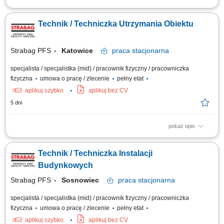
Zadania: bieżąca eksploatacja, konserwacja instalacji i urządzeń
budynkowych: instalacje elektryczne, wodno-kanalizacyjne,
Technik / Techniczka Utrzymania Obiektu
klimatyzacyjne, grzewcze, wentylacyjne; monitorowanie pracy
powierzonych urządzeń; usuwanie awarii; współpraca z serwisami
zewnętrznymi; raportowanie zgodnie z procedurami;
Strabag PFS
Katowice
praca
stacjonarna
specjalista / specjalistka (mid) / pracownik fizyczny / pracowniczka
fizyczna
umowa o pracę / zlecenie
pełny etat
aplikuj szybko
aplikuj bez CV
5 dni
pokaż opis
Opis stanowiska Zapewnienie sprawnego działania instalacji i urządzeń
budynkowych (elektrycznych, HVAC, wodno-kanalizacyjnych i
Technik / Techniczka Instalacji
grzewczych). Bieżąca konserwacja oraz wykonywanie przeglądów
technicznych systemów w obiekcie. Diagnozowanie i usuwanie awarii
Budynkowych
instalacji oraz urządzeń....
Strabag PFS
Sosnowiec
praca
stacjonarna
specjalista / specjalistka (mid) / pracownik fizyczny / pracowniczka
fizyczna
umowa o pracę / zlecenie
pełny etat
aplikuj szybko
aplikuj bez CV