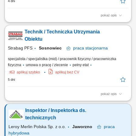
4 dni
pokaż opis
Zadania: bieżąca eksploatacja, konserwacja instalacji i urządzeń
budynkowych: instalacje elektryczne, wodno-kanalizacyjne,
Technik / Techniczka Utrzymania
klimatyzacyjne, grzewcze, wentylacyjne; monitorowanie pracy
powierzonych urządzeń; usuwanie awarii; współpraca z serwisami
Obiektu
zewnętrznymi; raportowanie zgodnie z procedurami;
Strabag PFS
Sosnowiec
praca
stacjonarna
specjalista / specjalistka (mid) / pracownik fizyczny / pracowniczka
fizyczna
umowa o pracę / zlecenie
pełny etat
aplikuj szybko
aplikuj bez CV
5 dni
pokaż opis
Opis stanowiska Zapewnienie sprawnego działania instalacji i urządzeń
budynkowych (elektrycznych, HVAC, wodno-kanalizacyjnych i
Inspektor / Inspektorka ds.
grzewczych). Bieżąca konserwacja oraz wykonywanie przeglądów
technicznych systemów w obiekcie. Diagnozowanie i usuwanie awarii
technicznych
instalacji oraz urządzeń....
Leroy Merlin Polska Sp. z o.o.
Jaworzno
praca
hybrydowa