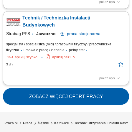
pokaż opis
Opis stanowiska Utrzymanie sprawności instalacji budynkowych:
elektrycznych, wentylacyjnych, klimatyzacyjnych i wodnych. Regularne
Technik / Techniczka Instalacji
przeglądy oraz konserwacja urządzeń technicznych. Usuwanie awarii i
bieżące reagowanie na zgłoszenia serwisowe. Współpraca z
Budynkowych
zewnętrznymi serwisami...
Strabag PFS
Jaworzno
praca
stacjonarna
specjalista / specjalistka (mid) / pracownik fizyczny / pracowniczka
fizyczna
umowa o pracę / zlecenie
pełny etat
aplikuj szybko
aplikuj bez CV
3 dni
pokaż opis
Opis stanowiska Utrzymanie sprawności instalacji budynkowych:
elektrycznych, wentylacyjnych, klimatyzacyjnych i wodnych. Regularne
przeglądy oraz konserwacja urządzeń technicznych. Usuwanie awarii i
ZOBACZ WIĘCEJ OFERT PRACY
bieżące reagowanie na zgłoszenia serwisowe. Współpraca z
zewnętrznymi serwisami...
Praca.pl
Praca
śląskie
Katowice
Technik Utrzymania Obiektu Katowi