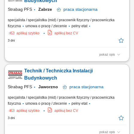
Budynkowych
Usuwanie drobnych awarii (w tym...
Strabag PFS
Zabrze
praca
stacjonarna
specjalista / specjalistka (mid) / pracownik fizyczny / pracowniczka
fizyczna
umowa o pracę / zlecenie
pełny etat
aplikuj szybko
aplikuj bez CV
3 dni
pokaż opis
Opis stanowiska Utrzymanie sprawności instalacji budynkowych:
elektrycznych, wentylacyjnych, klimatyzacyjnych i wodnych. Regularne
Technik / Techniczka Instalacji
przeglądy oraz konserwacja urządzeń technicznych. Usuwanie awarii i
bieżące reagowanie na zgłoszenia serwisowe. Współpraca z
Budynkowych
zewnętrznymi serwisami...
Strabag PFS
Jaworzno
praca
stacjonarna
specjalista / specjalistka (mid) / pracownik fizyczny / pracowniczka
fizyczna
umowa o pracę / zlecenie
pełny etat
aplikuj szybko
aplikuj bez CV
3 dni
pokaż opis