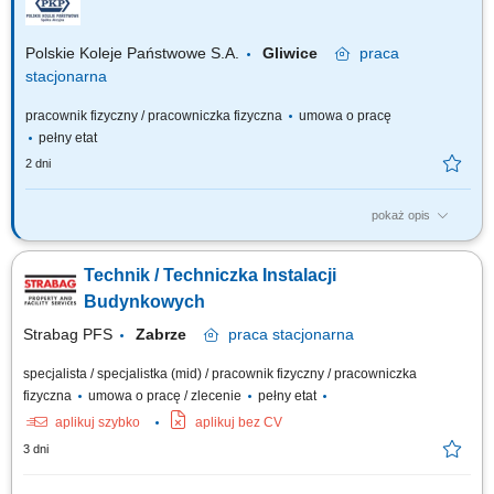
wszystkich instalacji; Reagowanie na bieżąco na zaistniałe usterki i
nieprawidłowości; Sprawność...
Polskie Koleje Państwowe S.A.
Gliwice
praca
stacjonarna
pracownik fizyczny / pracowniczka fizyczna
umowa o pracę
pełny etat
2 dni
pokaż opis
Na tym stanowisku będziesz odpowiedzialny(-a) za: Wykonywanie
drobnych prac remontowych i konserwacyjnych; Wykonywanie napraw
Technik / Techniczka Instalacji
nieruchomości i zabezpieczanie miejsc awarii, w tym prace murarskie;
Wykonywanie prac mających na celu utrzymanie trenów zielonych;
Budynkowych
Usuwanie drobnych awarii (w tym...
Strabag PFS
Zabrze
praca
stacjonarna
specjalista / specjalistka (mid) / pracownik fizyczny / pracowniczka
fizyczna
umowa o pracę / zlecenie
pełny etat
aplikuj szybko
aplikuj bez CV
3 dni