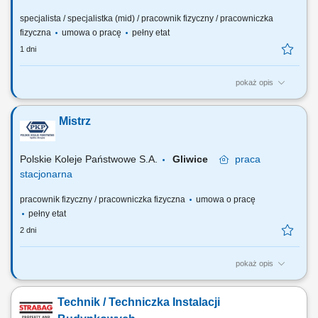
specjalista / specjalistka (mid) / pracownik fizyczny / pracowniczka
fizyczna
umowa o pracę
pełny etat
1 dni
pokaż opis
Jakie zadania na Ciebie czekają? Utrzymanie stanu technicznego
budynku i otoczenia zgodnie z przepisami prawa oraz standardami
Mistrz
bezpieczeństwa firmy; Kontrolowanie stanu technicznego obiektu i
wszystkich instalacji; Reagowanie na bieżąco na zaistniałe usterki i
nieprawidłowości; Sprawność...
Polskie Koleje Państwowe S.A.
Gliwice
praca
stacjonarna
pracownik fizyczny / pracowniczka fizyczna
umowa o pracę
pełny etat
2 dni
pokaż opis
Na tym stanowisku będziesz odpowiedzialny(-a) za: Wykonywanie
drobnych prac remontowych i konserwacyjnych; Wykonywanie napraw
Technik / Techniczka Instalacji
nieruchomości i zabezpieczanie miejsc awarii, w tym prace murarskie;
Wykonywanie prac mających na celu utrzymanie trenów zielonych;