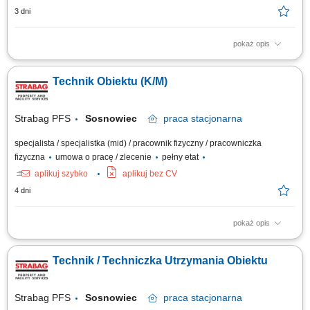
3 dni
pokaż opis
Opis stanowiska Utrzymanie sprawności instalacji budynkowych:
elektrycznych, wentylacyjnych, klimatyzacyjnych i wodnych. Regularne
Technik Obiektu (K/M)
przeglądy oraz konserwacja urządzeń technicznych. Usuwanie awarii i
bieżące reagowanie na zgłoszenia serwisowe. Współpraca z
zewnętrznymi serwisami...
Strabag PFS
Sosnowiec
praca
stacjonarna
specjalista / specjalistka (mid) / pracownik fizyczny / pracowniczka
fizyczna
umowa o pracę / zlecenie
pełny etat
aplikuj szybko
aplikuj bez CV
4 dni
pokaż opis
Zadania: bieżąca eksploatacja, konserwacja instalacji i urządzeń
budynkowych: instalacje elektryczne, wodno-kanalizacyjne,
Technik / Techniczka Utrzymania Obiektu
klimatyzacyjne, grzewcze, wentylacyjne; monitorowanie pracy
powierzonych urządzeń; usuwanie awarii; współpraca z serwisami
zewnętrznymi; raportowanie zgodnie z procedurami;
Strabag PFS
Sosnowiec
praca
stacjonarna