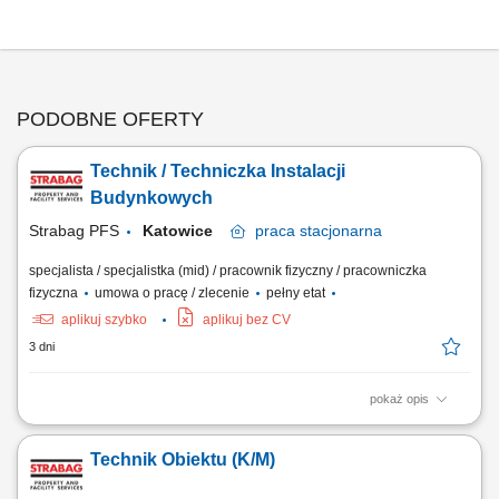
PODOBNE OFERTY
Technik / Techniczka Instalacji
Budynkowych
Strabag PFS
Katowice
praca
stacjonarna
specjalista / specjalistka (mid) / pracownik fizyczny / pracowniczka
fizyczna
umowa o pracę / zlecenie
pełny etat
aplikuj szybko
aplikuj bez CV
3 dni
pokaż opis
Opis stanowiska Utrzymanie sprawności instalacji budynkowych:
elektrycznych, wentylacyjnych, klimatyzacyjnych i wodnych. Regularne
Technik Obiektu (K/M)
przeglądy oraz konserwacja urządzeń technicznych. Usuwanie awarii i
bieżące reagowanie na zgłoszenia serwisowe. Współpraca z