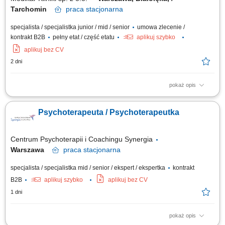
Tarchomin
praca
stacjonarna
specjalista / specjalistka junior / mid / senior
umowa zlecenie /
kontrakt B2B
pełny etat / część etatu
aplikuj szybko
aplikuj bez CV
2 dni
pokaż opis
prowadzenie indywidualnych i grupowych zajęć terapeutycznych;
prowadzenie konsultacji i diagnozy psychologicznej; uczestnictwo w
Psychoterapeuta / Psychoterapeutka
superwizjach, budowanie i utrzymywanie relacje z pacjentami i ich
rodzinami, prowadzenie dokumentacji pacjentów, systematycznie
poszerzanie wiedzy i warsztat pracy...
Centrum Psychoterapii i Coachingu Synergia
Warszawa
praca
stacjonarna
specjalista / specjalistka mid / senior / ekspert / ekspertka
kontrakt
B2B
aplikuj szybko
aplikuj bez CV
1 dni
pokaż opis