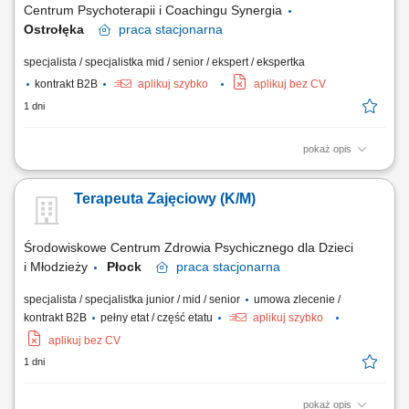
Centrum Psychoterapii i Coachingu Synergia
Ostrołęka
praca
stacjonarna
specjalista / specjalistka mid / senior / ekspert / ekspertka
kontrakt B2B
aplikuj szybko
aplikuj bez CV
1 dni
pokaż opis
Opis stanowiska: prowadzenie konsultacji psychologicznych oraz
długoterminowych procesów terapeutycznych; praca stacjonarna w
Terapeuta Zajęciowy (K/M)
komfortowo wyposażonym gabinecie w jednej z większych aglomeracji;
współpraca z zespołem specjalistów w ramach wspólnej platformy
rejestracyjnej; możliwość...
Środowiskowe Centrum Zdrowia Psychicznego dla Dzieci
i Młodzieży
Płock
praca
stacjonarna
specjalista / specjalistka junior / mid / senior
umowa zlecenie /
kontrakt B2B
pełny etat / część etatu
aplikuj szybko
aplikuj bez CV
1 dni
pokaż opis