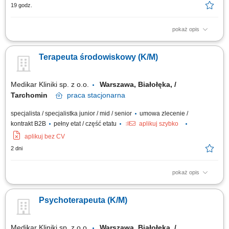
19 godz.
pokaż opis
Prowadzenie terapii indywidualnej i grupowej. Konsultacje
psychologiczne i diagnozy. Współpraca z rodzinami pacjentów.
Terapeuta środowiskowy (K/M)
Regularne uczestnictwo w superwizjach. Kompleksowe prowadzenie
dokumentacji medycznej.
Medikar Kliniki sp. z o.o.
Warszawa, Białołęka, /
Tarchomin
praca
stacjonarna
specjalista / specjalistka junior / mid / senior
umowa zlecenie /
kontrakt B2B
pełny etat / część etatu
aplikuj szybko
aplikuj bez CV
2 dni
pokaż opis
wspomaganie procesu diagnostycznego dzieci i młodzieży; praca
terapeutyczna z pacjentami w ich naturalnym środowisku; współpraca z
Psychoterapeuta (K/M)
rodziną i środowiskiem wychowawczym w celu realizacji założeń
indywidualnego procesu zdrowienia. współpraca w ramach
wielospecjalistycznego zespołu...
Medikar Kliniki sp. z o.o.
Warszawa, Białołęka, /