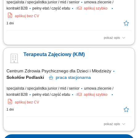
specjalista / specjalistka junior / mid / senior
umowa zlecenie /
kontrakt B2B
pełny etat / część etatu
aplikuj szybko
aplikuj bez CV
1 dni
pokaż opis
Zakres obowiązków: motywowanie uczestników do udziału w terapii
zajęciowej indywidualnej i grupowej; planowanie form zajęć
Terapeuta Zajęciowy (K/M)
terapeutycznych dla uczestników i ich prowadzenie zgodnie z planem
pracy; prowadzenie pracowni terapii zajęciowej i samej terapii z
zastosowaniem różnych metod...
Centrum Zdrowia Psychicznego dla Dzieci i Młodzieży
Sokołów Podlaski
praca
stacjonarna
specjalista / specjalistka junior / mid / senior
umowa zlecenie /
kontrakt B2B
pełny etat / część etatu
aplikuj szybko
aplikuj bez CV
1 dni
pokaż opis
motywowanie uczestników do udziału w terapii zajęciowej indywidualnej i
grupowej; planowanie form zajęć terapeutycznych dla uczestników i ich