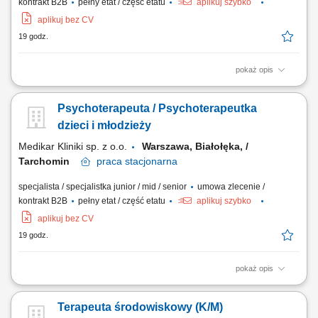
kontrakt B2B
pełny etat / część etatu
aplikuj szybko
aplikuj bez CV
19 godz.
pokaż opis
Wsparcie procesu diagnostycznego dzieci i młodzieży. Prowadzenie
terapii w naturalnym środowisku pacjenta. Współpraca z rodziną i
Psychoterapeuta / Psychoterapeutka
szkołą w realizacji indywidualnego planu zdrowienia. Udział w pracach
zespołu terapeutycznego, konsyliach i spotkaniach koordynacyjnych.
dzieci i młodzieży
Monitorowanie efektów...
Medikar Kliniki sp. z o.o.
Warszawa, Białołęka, /
Tarchomin
praca
stacjonarna
specjalista / specjalistka junior / mid / senior
umowa zlecenie /
kontrakt B2B
pełny etat / część etatu
aplikuj szybko
aplikuj bez CV
19 godz.
pokaż opis
Prowadzenie terapii indywidualnej i grupowej. Konsultacje
psychologiczne i diagnozy. Współpraca z rodzinami pacjentów.
Terapeuta środowiskowy (K/M)
Regularne uczestnictwo w superwizjach. Kompleksowe prowadzenie