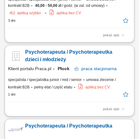
kontrakt B2B
40,00 - 50,00 zł
/ godz. (w zal. od umowy)
aplikuj szybko
aplikuj bez CV
3 dni
pokaż opis
Zadania: Prowadzenie zajęć teoretycznych i/lub praktycznych zgodnie z
programem nauczania, Dbanie o prowadzenie dokumentacji
Psychoterapeuta / Psychoterapeutka
przedmiotu, Przygotowanie i prowadzenie zajęć z słuchaczami.
dzieci i młodzieży
Klient portalu Praca.pl
Płock
praca
stacjonarna
specjalista / specjalistka junior / mid / senior
umowa zlecenie /
kontrakt B2B
pełny etat / część etatu
aplikuj bez CV
1 dni
pokaż opis
prowadzenie indywidualnej oraz grupowej pracy terapeutycznej z
dziećmi i młodzieżą; przeprowadzanie konsultacji oraz diagnozy
Psychoterapeuta / Psychoterapeutka
psychologicznej; tworzenie i prowadzenie dokumentacji pacjentów
zgodnie ze standardami; budowanie relacji terapeutycznej z pacjentami
oraz ich rodzinami; udział w...