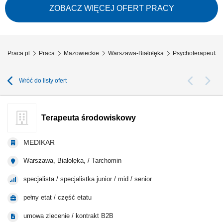
prowadzenie zgodnie z planem pracy; prowadzenie pracowni terapii
ZOBACZ WIĘCEJ OFERT PRACY
zajęciowej i samej terapii z zastosowaniem różnych metod
dostosowanych do...
Praca.pl
Praca
Mazowieckie
Warszawa-Białołęka
Psychoterapeuta 
Wróć do listy ofert
Terapeuta środowiskowy
MEDIKAR
Warszawa, Białołęka, / Tarchomin
specjalista / specjalistka junior / mid / senior
pełny etat / część etatu
umowa zlecenie / kontrakt B2B