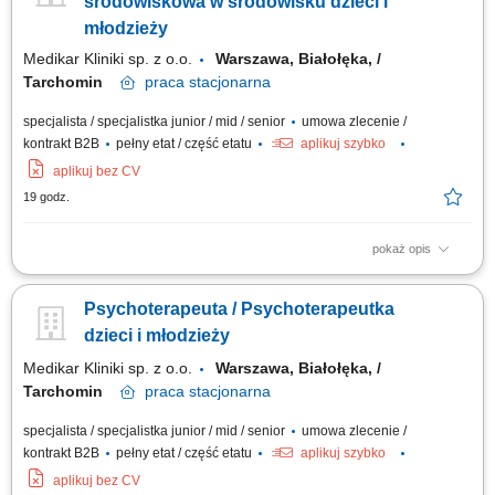
środowiskowa w środowisku dzieci i
młodzieży
Medikar Kliniki sp. z o.o.
Warszawa, Białołęka, /
Tarchomin
praca
stacjonarna
specjalista / specjalistka junior / mid / senior
umowa zlecenie /
kontrakt B2B
pełny etat / część etatu
aplikuj szybko
aplikuj bez CV
19 godz.
pokaż opis
Wsparcie procesu diagnostycznego dzieci i młodzieży. Prowadzenie
terapii w naturalnym środowisku pacjenta. Współpraca z rodziną i szkołą
Psychoterapeuta / Psychoterapeutka
w realizacji indywidualnego planu zdrowienia. Udział w pracach zespołu
terapeutycznego, konsyliach i spotkaniach koordynacyjnych.
dzieci i młodzieży
Monitorowanie efektów...
Medikar Kliniki sp. z o.o.
Warszawa, Białołęka, /
Tarchomin
praca
stacjonarna
specjalista / specjalistka junior / mid / senior
umowa zlecenie /
kontrakt B2B
pełny etat / część etatu
aplikuj szybko
aplikuj bez CV