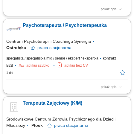
pokaż opis
prowadzenie indywidualnej oraz grupowej pracy terapeutycznej z dziećmi
i młodzieżą; przeprowadzanie konsultacji oraz diagnozy psychologicznej;
Psychoterapeuta / Psychoterapeutka
tworzenie i prowadzenie dokumentacji pacjentów zgodnie ze
standardami; budowanie relacji terapeutycznej z pacjentami oraz ich
rodzinami; udział w...
Centrum Psychoterapii i Coachingu Synergia
Ostrołęka
praca
stacjonarna
specjalista / specjalistka mid / senior / ekspert / ekspertka
kontrakt
B2B
aplikuj szybko
aplikuj bez CV
1 dni
pokaż opis
Opis stanowiska: prowadzenie konsultacji psychologicznych oraz
długoterminowych procesów terapeutycznych; praca stacjonarna w
Terapeuta Zajęciowy (K/M)
komfortowo wyposażonym gabinecie w jednej z większych aglomeracji;
współpraca z zespołem specjalistów w ramach wspólnej platformy
rejestracyjnej; możliwość...
Środowiskowe Centrum Zdrowia Psychicznego dla Dzieci i
Młodzieży
Płock
praca
stacjonarna