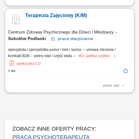
Zakres obowiązków: motywowanie uczestników do udziału w terapii
zajęciowej indywidualnej i grupowej; planowanie form zajęć
Terapeuta Zajęciowy (K/M)
terapeutycznych dla uczestników i ich prowadzenie zgodnie z planem
pracy; prowadzenie pracowni terapii zajęciowej i samej terapii z
zastosowaniem różnych metod...
Centrum Zdrowia Psychicznego dla Dzieci i Młodzieży
Sokołów Podlaski
praca
stacjonarna
specjalista / specjalistka junior / mid / senior
umowa zlecenie /
kontrakt B2B
pełny etat / część etatu
aplikuj szybko
aplikuj bez CV
1 dni
pokaż opis
motywowanie uczestników do udziału w terapii zajęciowej
indywidualnej i grupowej; planowanie form zajęć terapeutycznych dla
uczestników i ich prowadzenie zgodnie z planem pracy; prowadzenie
pracowni terapii zajęciowej i samej terapii z zastosowaniem różnych
metod dostosowanych do...
ZOBACZ INNE OFERTY PRACY:
PRACA PSYCHOTERAPEUTA