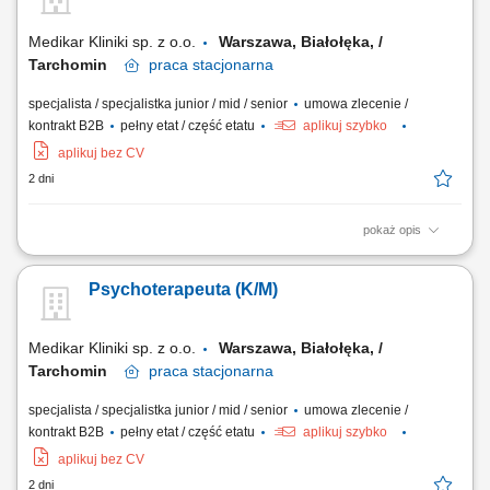
dokumentacji medycznej.
Medikar Kliniki sp. z o.o.
Warszawa, Białołęka, /
Tarchomin
praca
stacjonarna
specjalista / specjalistka junior / mid / senior
umowa zlecenie /
kontrakt B2B
pełny etat / część etatu
aplikuj szybko
aplikuj bez CV
2 dni
pokaż opis
wspomaganie procesu diagnostycznego dzieci i młodzieży; praca
terapeutyczna z pacjentami w ich naturalnym środowisku; współpraca z
Psychoterapeuta (K/M)
rodziną i środowiskiem wychowawczym w celu realizacji założeń
indywidualnego procesu zdrowienia. współpraca w ramach
wielospecjalistycznego zespołu...
Medikar Kliniki sp. z o.o.
Warszawa, Białołęka, /
Tarchomin
praca
stacjonarna
specjalista / specjalistka junior / mid / senior
umowa zlecenie /
kontrakt B2B
pełny etat / część etatu
aplikuj szybko
aplikuj bez CV
2 dni