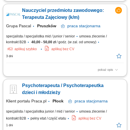
Opis stanowiska: prowadzenie konsultacji psychologicznych oraz
długoterminowych procesów terapeutycznych; praca stacjonarna w
Nauczyciel przedmiotu zawodowego:
komfortowo wyposażonym gabinecie w jednej z większych aglomeracji;
współpraca z zespołem specjalistów w ramach wspólnej platformy
Terapeuta Zajęciowy (k/m)
rejestracyjnej; możliwość...
Grupa Pascal
Pruszków
praca
stacjonarna
specjalista / specjalistka mid / junior / senior
umowa zlecenie /
kontrakt B2B
40,00 - 50,00 zł
/ godz. (w zal. od umowy)
aplikuj szybko
aplikuj bez CV
3 dni
pokaż opis
Zadania: Prowadzenie zajęć teoretycznych i/lub praktycznych zgodnie z
programem nauczania, Dbanie o prowadzenie dokumentacji przedmiotu,
Psychoterapeuta / Psychoterapeutka
Przygotowanie i prowadzenie zajęć z słuchaczami.
dzieci i młodzieży
Klient portalu Praca.pl
Płock
praca
stacjonarna
specjalista / specjalistka junior / mid / senior
umowa zlecenie /
kontrakt B2B
pełny etat / część etatu
aplikuj bez CV
1 dni