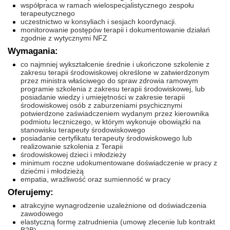
współpraca w ramach wielospecjalistycznego zespołu
terapeutycznego
uczestnictwo w konsyliach i sesjach koordynacji.
monitorowanie postępów terapii i dokumentowanie działań
zgodnie z wytycznymi NFZ
Wymagania:
co najmniej wykształcenie średnie i ukończone szkolenie z
zakresu terapii środowiskowej określone w zatwierdzonym
przez ministra właściwego do spraw zdrowia ramowym
programie szkolenia z zakresu terapii środowiskowej, lub
posiadanie wiedzy i umiejętności w zakresie terapii
środowiskowej osób z zaburzeniami psychicznymi
potwierdzone zaświadczeniem wydanym przez kierownika
podmiotu leczniczego, w którym wykonuje obowiązki na
stanowisku terapeuty środowiskowego
posiadanie certyfikatu terapeuty środowiskowego lub
realizowanie szkolenia z Terapii
środowiskowej dzieci i młodzieży
minimum roczne udokumentowane doświadczenie w pracy z
dziećmi i młodzieżą
empatia, wrażliwość oraz sumienność w pracy
Oferujemy:
atrakcyjne wynagrodzenie uzależnione od doświadczenia
zawodowego
elastyczną formę zatrudnienia (umowę zlecenie lub kontrakt