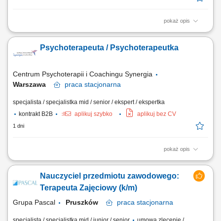
pokaż opis
prowadzenie indywidualnych i grupowych zajęć terapeutycznych;
prowadzenie konsultacji i diagnozy psychologicznej; uczestnictwo w
Psychoterapeuta / Psychoterapeutka
superwizjach, budowanie i utrzymywanie relacje z pacjentami i ich
rodzinami, prowadzenie dokumentacji pacjentów, systematycznie
poszerzanie wiedzy i warsztat pracy...
Centrum Psychoterapii i Coachingu Synergia
Warszawa
praca
stacjonarna
specjalista / specjalistka mid / senior / ekspert / ekspertka
kontrakt B2B
aplikuj szybko
aplikuj bez CV
1 dni
pokaż opis
Opis stanowiska: prowadzenie konsultacji psychologicznych oraz
długoterminowych procesów terapeutycznych; praca stacjonarna w
Nauczyciel przedmiotu zawodowego:
komfortowo wyposażonym gabinecie w jednej z większych aglomeracji;
współpraca z zespołem specjalistów w ramach wspólnej platformy
Terapeuta Zajęciowy (k/m)
rejestracyjnej; możliwość...
Grupa Pascal
Pruszków
praca
stacjonarna
specjalista / specjalistka mid / junior / senior
umowa zlecenie /