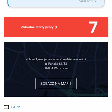
pokaż opis
Dołącz do naszego zespołu Szukamy osoby, która chce rozwijać i
wzmacniać bezpieczeństwo środowiska IT PARP. Jeśli masz
doświadczenie w cyberbezpieczeństwie, lubisz analizować
7
zagrożenia i wdrażać skuteczne rozwiązania, czekamy właśnie
na Ciebie. Czym będziesz się zajmować?...
Aktualne oferty pracy
Polska Agencja Rozwoju Przedsiębiorczości
ul.Pańska 81/83
00-834 Warszawa
ZOBACZ NA MAPIE
PARP