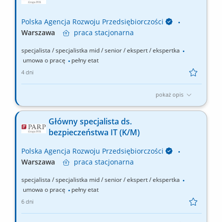
metodologicznych procesów projektowania nowych
instrumentów. Udział w procesie projektowania i...
Polska Agencja Rozwoju Przedsiębiorczości
Warszawa
praca
stacjonarna
specjalista / specjalistka mid / senior / ekspert / ekspertka
umowa o pracę
pełny etat
4 dni
pokaż opis
Obecnie do naszego zespołu Biura Informatyki poszukujemy
pracownika (K/M) na stanowisko: Programista PHP-Yii2 (PHP Yii2
Główny specjalista ds.
Developer). Główne obowiązki to: Analiza, projektowanie,
bezpieczeństwa IT (K/M)
implementacja i wdrażanie aplikacji tworzonych w i na zlecenie
PARP; Wytwarzanie, testowanie i utrzymanie wysokiej...
Polska Agencja Rozwoju Przedsiębiorczości
Warszawa
praca
stacjonarna
specjalista / specjalistka mid / senior / ekspert / ekspertka
umowa o pracę
pełny etat
6 dni