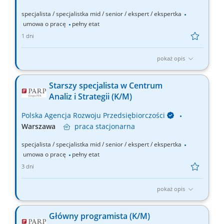
specjalista / specjalistka mid / senior / ekspert / ekspertka
umowa o pracę
pełny etat
1 dni
pokaż opis
Główne obowiązki: Realizacja zadań określonych dla Sekcji
Wdrażania I / III, w szczególności: Udział w przygotowaniu
Starszy specjalista w Centrum
propozycji zmian w zakresie aktualizacji aktów prawnych,
Analiz i Strategii (K/M)
dokumentów programowych, wzorów umów o dofinansowanie
oraz procedur i regulacji wewnętrznych; Weryfikacja i...
Polska Agencja Rozwoju Przedsiębiorczości
Warszawa
praca
stacjonarna
specjalista / specjalistka mid / senior / ekspert / ekspertka
umowa o pracę
pełny etat
3 dni
pokaż opis
Główne obowiązki: Planowanie i realizacja badań i analiz: na
potrzeby projektowania instrumentów wsparcia, na potrzeby
Główny programista (K/M)
ewaluacji projektów pilotażowych. Udział w opracowaniu założeń