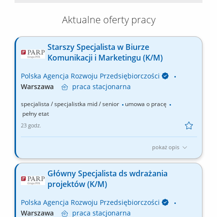
Aktualne oferty pracy
Starszy Specjalista w Biurze
Komunikacji i Marketingu (K/M)
Polska Agencja Rozwoju Przedsiębiorczości
Warszawa
praca
stacjonarna
specjalista / specjalistka mid / senior
umowa o pracę
pełny etat
23 godz.
pokaż opis
Główne obowiązki: Opracowywanie i realizacja działań
promocyjno-informacyjnych dotyczących Funduszy Europejskich
Główny Specjalista ds wdrażania
(FEPW, FENG, FERS) oraz Funduszy Norweskich, w tym
projektów (K/M)
prowadzenie kampanii promocyjno-informacyjnych FEPW i
Funduszy Norweskich oraz działań promujących Agencję i
Polska Agencja Rozwoju Przedsiębiorczości
oferowane przez...
Warszawa
praca
stacjonarna