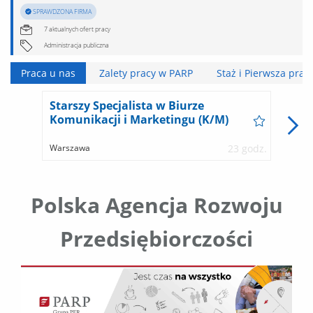
SPRAWDZONA FIRMA
7 aktualnych ofert pracy
Administracja publiczna
Praca u nas
Zalety pracy w PARP
Staż i Pierwsza pra
Starszy Specjalista w Biurze
St
Komunikacji i Marketingu (K/M)
An
Warszawa
23 godz.
Wa
Polska Agencja Rozwoju
Przedsiębiorczości