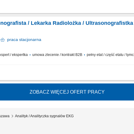
anie i opis badań USG ​​ prowadzenie elektronicznej dokumentacji medycznej; Doł
ebie, jeśli​: ukończyłeś/-aś specjalizację lub jesteś w jej trakcie posiadasz...
nografista / Lekarka Radiolożka / Ultrasonografistka
o
praca
stacjonarna
ekspert / ekspertka
umowa zlecenie / kontrakt B2B
pełny etat / część etatu / t
anie i opis badań USG ​​ prowadzenie elektronicznej dokumentacji medycznej; Doł
ebie, jeśli​: ukończyłeś/-aś specjalizację lub jesteś w jej trakcie posiadasz...
ZOBACZ WIĘCEJ OFERT PRACY
rszawa
Analityk / Analityczka sygnałów EKG