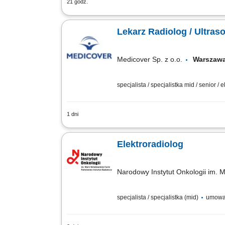
21 godz.
Przygotowywanie pacjentów do leczenia
MR do planowania leczenia. Wyznaczanie
Lekarz Radiolog / Ultraso
Medicover Sp. z o.o.
Warsza
specjalista / specjalistka mid / senior / 
1 dni
Będziesz odpowiedzialny/-a za: wykonyw
#bohaterem opieki zdrowotnej! Szukamy Ci
Elektroradiolog
Narodowy Instytut Onkologii im. 
specjalista / specjalistka (mid)
umowa