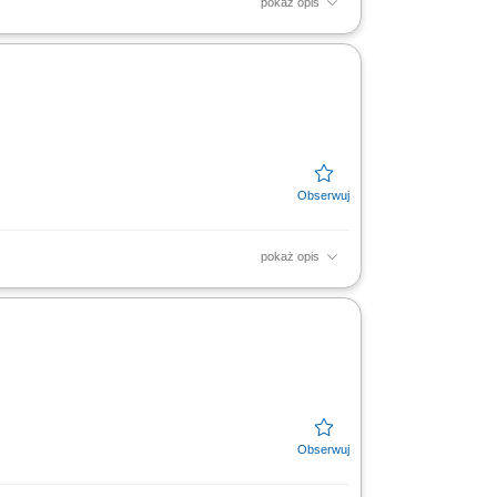
pokaż opis
dioterapii, wykonywanie procedur
a pozycji terapeutycznej...
pokaż opis
. Wykonywanie precyzyjnych badań
entacji medycznej w oparciu o...