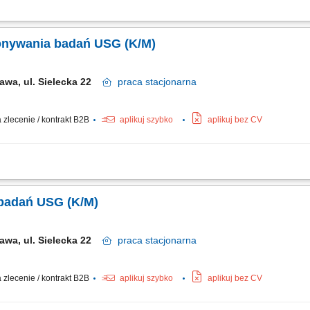
dzie między innymi: Przygotowywanie pacjentów do leczenia z wykorzystaniem ra
radioterapii, w tym badań TK i MR do planowania leczenia, wyznaczanie i weryfikacj
konywania badań USG (K/M)
awa, ul. Sielecka 22
praca
stacjonarna
zlecenie / kontrakt B2B
aplikuj szybko
aplikuj bez CV
z indywidualnego procesu leczenia pacjentów według współczesnych wytycznych
osiadanym zakresem certyfikacji. Prowadzenie i uzupełnianie elektronicznej dokum
badań USG (K/M)
awa, ul. Sielecka 22
praca
stacjonarna
zlecenie / kontrakt B2B
aplikuj szybko
aplikuj bez CV