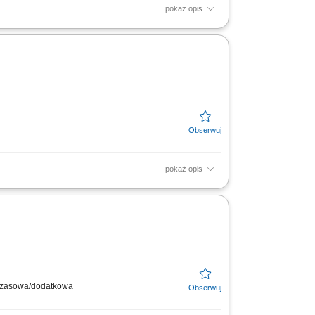
pokaż opis
 medycznych
pokaż opis
zakresie posiadanych kompetencji.
 oraz jakość świadczonych...
ymczasowa/dodatkowa