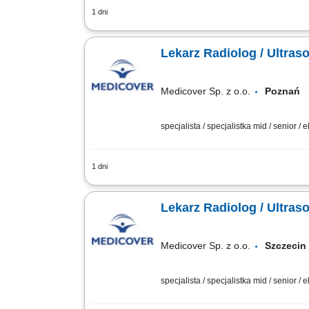
1 dni
Będziesz odpowiedzialny/-a za: wykonyw
#bohaterem opieki zdrowotnej! Szukamy Ci
Lekarz Radiolog / Ultraso
Medicover Sp. z o.o.
Pozna
specjalista / specjalistka mid / senior / 
1 dni
Będziesz odpowiedzialny/-a za: wykonyw
#bohaterem opieki zdrowotnej! Szukamy Ci
Lekarz Radiolog / Ultraso
Medicover Sp. z o.o.
Szczec
specjalista / specjalistka mid / senior / 