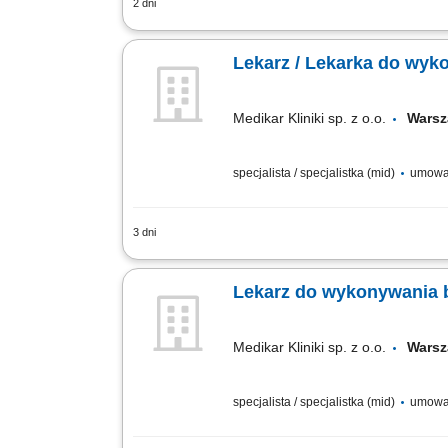
2 dni
Do zadań na ww. stanowisku należeć bę
związanych z planowaniem i realizacją 
Lekarz / Lekarka do wy
Medikar Kliniki sp. z o.o.
Warsz
specjalista / specjalistka (mid)
umowa 
3 dni
Prowadzenie całościowej diagnozy ora
ultrasonograficznych (USG) zgodnie z p
Lekarz do wykonywania 
Medikar Kliniki sp. z o.o.
Warsz
specjalista / specjalistka (mid)
umowa 