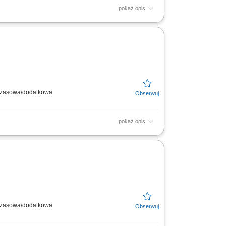
pokaż opis
ącz do naszej ekipy medycznej i stań się
ymczasowa/dodatkowa
pokaż opis
ącz do naszej ekipy medycznej i stań się
ymczasowa/dodatkowa