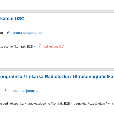
owadzenie dokumentacji medycznej dbałość o zachowanie wysokich standardów
fikatem USG
awa
praca
stacjonarna
zlecenie / kontrakt B2B
aplikuj bez CV
 prowadzenie konsultacji pacjentów. Wykonywanie badań ultrasonograficznych w 
odnie z obowiązującymi przepisami. Dbanie o wysoki standard obsługi pacjentów
nografista / Lekarka Radiolożka / Ultrasonografistka
ce
praca
stacjonarna
ekspert / ekspertka
umowa zlecenie / kontrakt B2B
pełny etat / część etatu / t