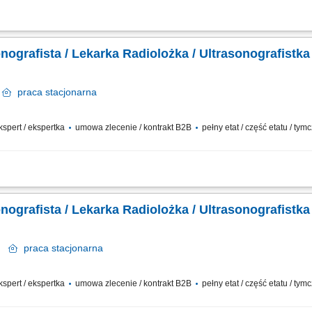
anie i opis badań USG ​​ prowadzenie elektronicznej dokumentacji medycznej; Doł
ebie, jeśli​: ukończyłeś/-aś specjalizację lub jesteś w jej trakcie posiadasz...
nografista / Lekarka Radiolożka / Ultrasonografistka
ń
praca
stacjonarna
ekspert / ekspertka
umowa zlecenie / kontrakt B2B
pełny etat / część etatu / t
anie i opis badań USG ​​ prowadzenie elektronicznej dokumentacji medycznej; Doł
ebie, jeśli​: ukończyłeś/-aś specjalizację lub jesteś w jej trakcie posiadasz...
nografista / Lekarka Radiolożka / Ultrasonografistka
in
praca
stacjonarna
ekspert / ekspertka
umowa zlecenie / kontrakt B2B
pełny etat / część etatu / t