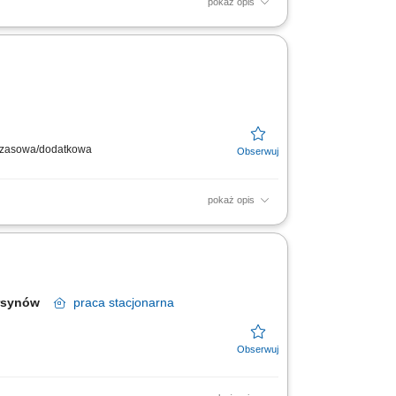
pokaż opis
 realizacją radioterapii, w tym badań TK i
h w radioterapii...
ymczasowa/dodatkowa
pokaż opis
ącz do naszej ekipy medycznej i stań się
Ursynów
praca
stacjonarna