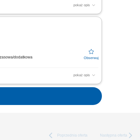
pokaż opis
ącz do naszej ekipy medycznej i stań się
ymczasowa/dodatkowa
pokaż opis
ącz do naszej ekipy medycznej i stań się
Poprzednia
oferta
Następna
oferta