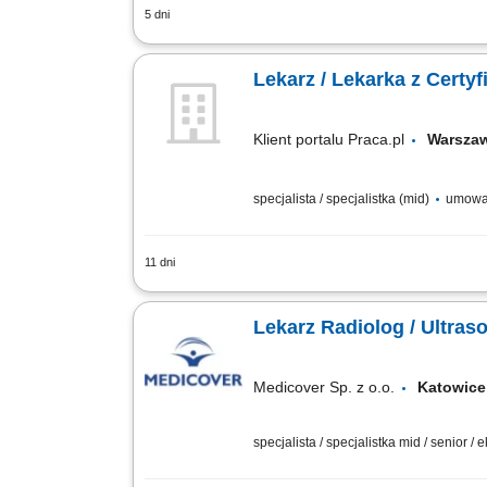
5 dni
kompleksowa opieka nad pacjentem pr
Lekarz / Lekarka z Certy
Klient portalu Praca.pl
Warsz
specjalista / specjalistka (mid)
umowa 
11 dni
Udzielanie świadczeń medycznych oraz
Prowadzenie dokumentacji medycznej zg
Lekarz Radiolog / Ultraso
Medicover Sp. z o.o.
Katowi
specjalista / specjalistka mid / senior / 