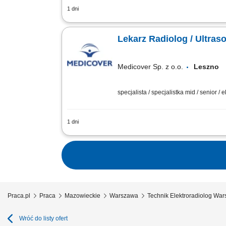
1 dni
Będziesz odpowiedzialny/-a za: wykonyw
#bohaterem opieki zdrowotnej! Szukamy Ci
Lekarz Radiolog / Ultraso
Medicover Sp. z o.o.
Leszn
specjalista / specjalistka mid / senior / 
1 dni
Będziesz odpowiedzialny/-a za: wykonyw
#bohaterem opieki zdrowotnej! Szukamy Ci
Praca.pl
Praca
Mazowieckie
Warszawa
Technik Elektroradiolog Wa
Wróć do listy ofert