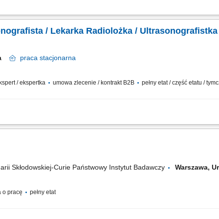
 z wykorzystaniem radioterapii. Wykonywanie procedur związanych z planowaniem i
 i weryfikacja pozycji terapeutycznej pacjentów. Analiza obrazów wykorzystywanyc
nografista / Lekarka Radiolożka / Ultrasonografistka
wa
praca
stacjonarna
ekspert / ekspertka
umowa zlecenie / kontrakt B2B
pełny etat / część etatu / t
anie i opis badań USG ​​ prowadzenie elektronicznej dokumentacji medycznej; Doł
ebie, jeśli​: ukończyłeś/-aś specjalizację lub jesteś w jej trakcie posiadasz...
Marii Skłodowskiej-Curie Państwowy Instytut Badawczy
Warszawa, 
 o pracę
pełny etat