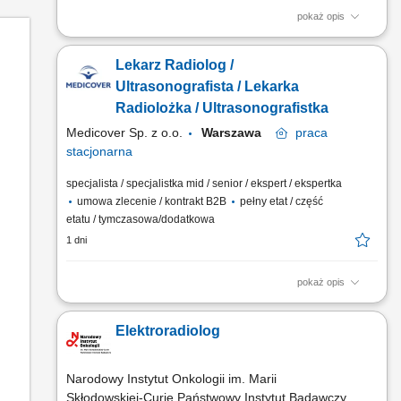
pokaż opis
Przygotowywanie pacjentów do leczenia z wykorzystaniem
radioterapii. Wykonywanie procedur związanych z
Lekarz Radiolog /
planowaniem i realizacją radioterapii, w tym badań TK i MR do
planowania leczenia. Wyznaczanie i weryfikacja pozycji
Ultrasonografista / Lekarka
terapeutycznej pacjentów. Analiza obrazów wykorzystywanych
Radiolożka / Ultrasonografistka
w radioterapii...
Medicover Sp. z o.o.
Warszawa
praca
stacjonarna
specjalista / specjalistka mid / senior / ekspert / ekspertka
umowa zlecenie / kontrakt B2B
pełny etat / część
etatu / tymczasowa/dodatkowa
1 dni
pokaż opis
Będziesz odpowiedzialny/-a za: wykonywanie i opis badań
USG ​​ prowadzenie elektronicznej dokumentacji medycznej;
Elektroradiolog
Dołącz do naszej ekipy medycznej i stań się #bohaterem
opieki zdrowotnej! Szukamy Ciebie, jeśli​: ukończyłeś/-aś
specjalizację lub jesteś w jej trakcie posiadasz...
Narodowy Instytut Onkologii im. Marii
Skłodowskiej-Curie Państwowy Instytut Badawczy