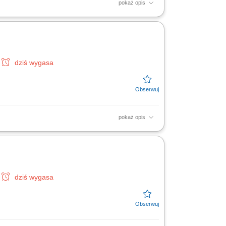
pokaż opis
któw w zakresie definiowania rozwiązań
i oraz...
dziś wygasa
pokaż opis
rę IT w całej organizacji. Lubimy dzielić się
b...
dziś wygasa