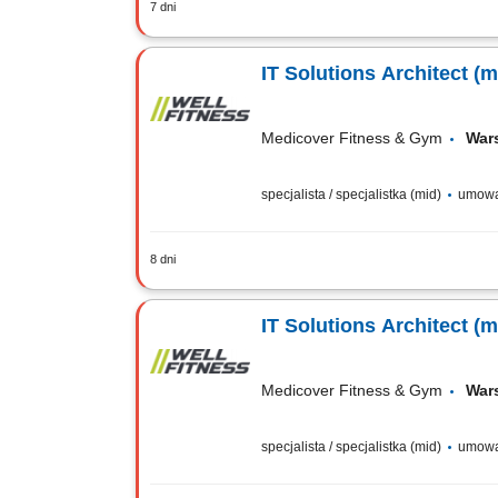
7 dni
Projektowanie i rozwój architektury ko
technologicznych oraz standardów archi
IT Solutions Architect (m 
Medicover Fitness & Gym
War
specjalista / specjalistka (mid)
umowa 
8 dni
Poszukiwany doświadczony i zaangażowan
wiedzą i doświadczeniem. Na co dzień
IT Solutions Architect (m 
Medicover Fitness & Gym
War
specjalista / specjalistka (mid)
umowa 