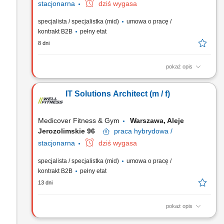
stacjonarna
dziś wygasa
specjalista / specjalistka (mid)
umowa o pracę /
kontrakt B2B
pełny etat
8 dni
pokaż opis
Poszukiwany doświadczony i zaangażowany Architekt IT do
Działu Architektury IT. Jesteśmy zespołem dbającym o
IT Solutions Architect (m / f)
architekturę IT w całej organizacji. Lubimy dzielić się wiedzą i
doświadczeniem. Na co dzień współpracujemy z biznesem
oraz zespołami. Forma współpracy: umowa o pracę lub...
Medicover Fitness & Gym
Warszawa, Aleje
Jerozolimskie 96
praca
hybrydowa /
stacjonarna
dziś wygasa
specjalista / specjalistka (mid)
umowa o pracę /
kontrakt B2B
pełny etat
13 dni
pokaż opis
Poszukiwany doświadczony i zaangażowany Architekt IT do