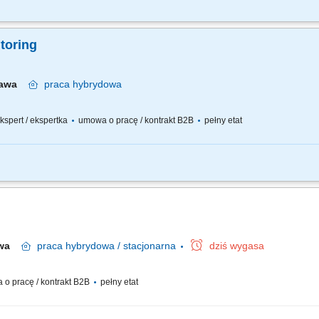
2B; Model pracy: hybrydowy (z przewagą pracy zdalnej, 4-6 razy w miesiącu w bi
BI lub Data Architecta skupione na technologii. Poszukujemy osoby, która będzie ws
itoring
zawa
praca
hybrydowa
 ekspert / ekspertka
umowa o pracę / kontrakt B2B
pełny etat
ii i roadmapy dla obszaru Monitoring & Observability; Zarządzanie backlogiem platfo
ardów observability (metryki, logi, trace’y); Definiowanie i egzekwowanie wzorców t
awa
praca
hybrydowa / stacjonarna
dziś wygasa
o pracę / kontrakt B2B
pełny etat