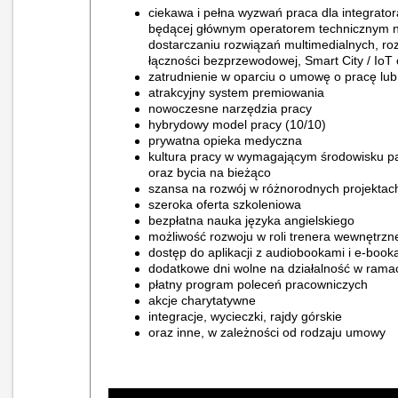
ciekawa i pełna wyzwań praca dla integratora 
będącej głównym operatorem technicznym naz
dostarczaniu rozwiązań multimedialnych, ro
łączności bezprzewodowej, Smart City / IoT
zatrudnienie w oparciu o umowę o pracę lub
atrakcyjny system premiowania
nowoczesne narzędzia pracy
hybrydowy model pracy (10/10)
prywatna opieka medyczna
kultura pracy w wymagającym środowisku pas
oraz bycia na bieżąco
szansa na rozwój w różnorodnych projektach
szeroka oferta szkoleniowa
bezpłatna nauka języka angielskiego
możliwość rozwoju w roli trenera wewnętrzn
dostęp do aplikacji z audiobookami i e-book
dodatkowe dni wolne na działalność w ramac
płatny program poleceń pracowniczych
akcje charytatywne
integracje, wycieczki, rajdy górskie
oraz inne, w zależności od rodzaju umowy