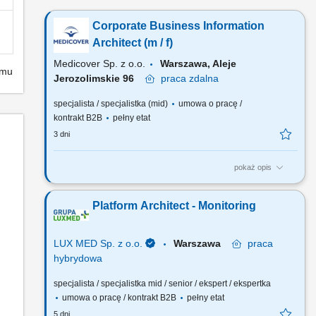
Corporate Business Information
Architect (m / f)
Medicover Sp. z o.o.
Warszawa, Aleje
emu
Jerozolimskie 96
praca
zdalna
specjalista / specjalistka (mid)
umowa o pracę /
kontrakt B2B
pełny etat
3 dni
pokaż opis
Forma współpracy: umowa o pracę lub B2B; Model pracy:
hybrydowy (z przewagą pracy zdalnej, 4-6 razy w miesiącu w
Platform Architect - Monitoring
biurze) Rekrutacja: 100% zdalna; Dlaczego ta rola? To nie jest
klasyczne stanowisko BI lub Data Architecta skupione na
technologii. Poszukujemy osoby, która będzie współtworzyć...
LUX MED Sp. z o.o.
Warszawa
praca
hybrydowa
specjalista / specjalistka mid / senior / ekspert / ekspertka
umowa o pracę / kontrakt B2B
pełny etat
5 dni