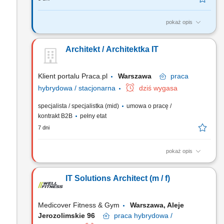
pokaż opis
Twoją rolą będzie: Definiowanie strategii i roadmapy dla
obszaru Monitoring & Observability; Zarządzanie backlogiem
Architekt / Architektka IT
platformy observability (priorytety, value, adoption);
Projektowanie i rozwój standardów observability (metryki, logi,
trace’y); Definiowanie i egzekwowanie wzorców takich jak...
Klient portalu Praca.pl
Warszawa
praca
hybrydowa / stacjonarna
dziś wygasa
specjalista / specjalistka (mid)
umowa o pracę /
kontrakt B2B
pełny etat
7 dni
pokaż opis
Projektowanie i rozwój architektury korporacyjnej zgodnie z
potrzebami biznesu i strategią organizacji. Wspieranie
IT Solutions Architect (m / f)
projektów w zakresie definiowania rozwiązań
technologicznych oraz standardów architektonicznych. Analiza
zależności pomiędzy aplikacjami, procesami i technologiami
Medicover Fitness & Gym
Warszawa, Aleje
oraz...
Jerozolimskie 96
praca
hybrydowa /