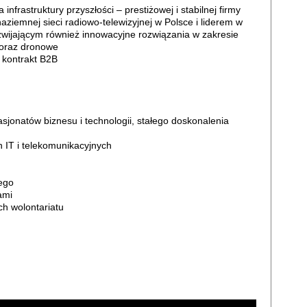
infrastruktury przyszłości – prestiżowej i stabilnej firmy
iemnej sieci radiowo-telewizyjnej w Polsce i liderem w
zwijającym również innowacyjne rozwiązania w zakresie
 oraz dronowe
 kontrakt B2B
jonatów biznesu i technologii, stałego doskonalenia
 IT i telekomunikacyjnych
ego
ami
h wolontariatu