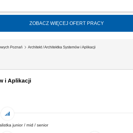
y Architekt IT do Działu Architektury IT. Jesteśmy zespołem dbającym o architektu
 współpracujemy z biznesem oraz zespołami. Forma współpracy: umowa o pracę lu
ZOBACZ WIĘCEJ OFERT PRACY
rowych Poznań
Architekt / Architektka Systemów i Aplikacji
 i Aplikacji
alistka junior / mid / senior