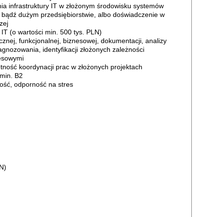
nia infrastruktury IT w złożonym środowisku systemów
j bądź dużym przedsiębiorstwie, albo doświadczenie w
zej
IT (o wartości min. 500 tys. PLN)
znej, funkcjonalnej, biznesowej, dokumentacji, analizy
gnozowania, identyfikacji złożonych zależności
nesowymi
tność koordynacji prac w złożonych projektach
min. B2
ość, odporność na stres
N)