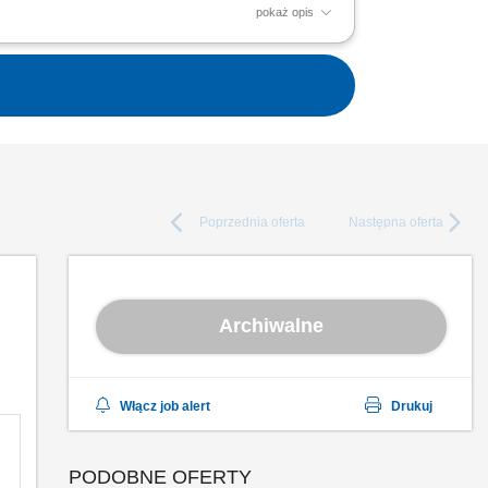
pokaż opis
rę IT w całej organizacji. Lubimy dzielić się
b...
Poprzednia
oferta
Następna
oferta
Archiwalne
Włącz job alert
Drukuj
PODOBNE OFERTY