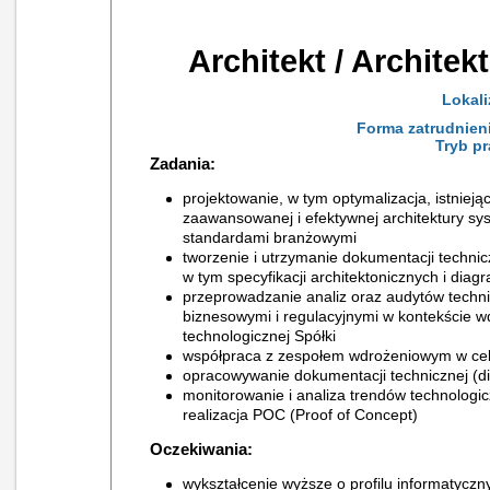
Architekt / Architek
Lokali
Forma zatrudnien
Tryb p
Zadania:
projektowanie, w tym optymalizacja, istnie
zaawansowanej i efektywnej architektury sys
standardami branżowymi
tworzenie i utrzymanie dokumentacji technicz
w tym specyfikacji architektonicznych i di
przeprowadzanie analiz oraz audytów tech
biznesowymi i regulacyjnymi w kontekście wd
technologicznej Spółki
współpraca z zespołem wdrożeniowym w celu
opracowywanie dokumentacji technicznej (dia
monitorowanie i analiza trendów technolog
realizacja POC (Proof of Concept)
Oczekiwania:
wykształcenie wyższe o profilu informatycz