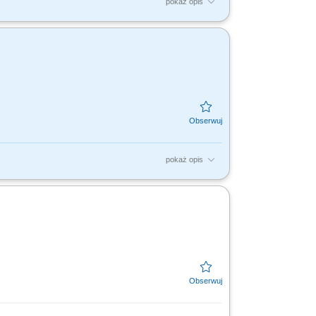
pokaż opis
urze) Rekrutacja: 100% zdalna; Dlaczego ta
półtworzyć...
pokaż opis
rmy observability (priorytety, value,
akich jak...