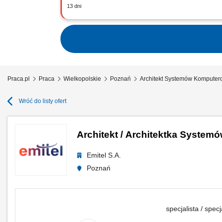
13 dni
Poszukiwany doświadczony i zaangażowan
wiedzą i doświadczeniem. Na co dzień
Praca.pl
Praca
Wielkopolskie
Poznań
Architekt Systemów Kompute
Wróć do listy ofert
Architekt / Architektka Systemów
Emitel S.A.
Poznań
specjalista / specj