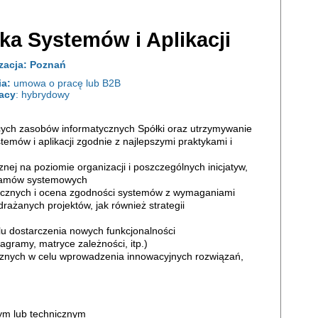
tka Systemów i Aplikacji
zacja:
Poznań
ia:
umowa o pracę lub B2B
racy
: hybrydowy
jących zasobów informatycznych Spółki oraz utrzymywanie
temów i aplikacji zgodnie z najlepszymi praktykami i
nej na poziomie organizacji i poszczególnych inicjatyw,
agramów systemowych
nicznych i ocena zgodności systemów z wymaganiami
rażanych projektów, jak również strategii
 dostarczenia nowych funkcjonalności
gramy, matryce zależności, itp.)
icznych w celu wprowadzenia innowacyjnych rozwiązań,
nym lub technicznym