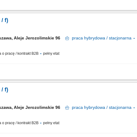
rporacyjnej zgodnie z potrzebami biznesu i strategią organizacji. Wspieranie proje
tektonicznych. Analiza zależności pomiędzy aplikacjami, procesami i technologiam
/ f)
szawa, Aleje Jerozolimskie 96
praca
hybrydowa / stacjonarna
o pracę / kontrakt B2B
pełny etat
y Architekt IT do Działu Architektury IT. Jesteśmy zespołem dbającym o architektu
 współpracujemy z biznesem oraz zespołami. Forma współpracy: umowa o pracę lu
/ f)
szawa, Aleje Jerozolimskie 96
praca
hybrydowa / stacjonarna
o pracę / kontrakt B2B
pełny etat