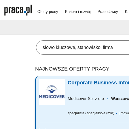
Oferty pracy
Kariera i rozwój
Pracodawcy
Ka
NAJNOWSZE OFERTY PRACY
Corporate Business Infor
Medicover Sp. z o.o.
Warszawa
specjalista / specjalistka (mid)
umowa 