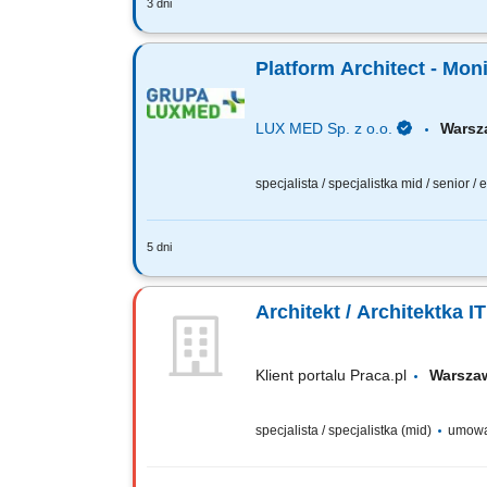
3 dni
Forma współpracy: umowa o pracę lub B
rola? To nie jest klasyczne stanowisko 
Platform Architect - Mon
LUX MED Sp. z o.o.
Wars
specjalista / specjalistka mid / senior /
5 dni
Twoją rolą będzie: Definiowanie strateg
adoption); Projektowanie i rozwój stand
Architekt / Architektka IT
Klient portalu Praca.pl
Warsz
specjalista / specjalistka (mid)
umowa 