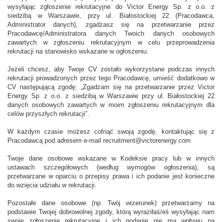
wysyłając zgłoszenie rekrutacyjne do Victor Energy Sp. z o.o. z
siedzibą w Warszawie, przy ul. Białostockiej 22 (Pracodawca,
Administrator danych), zgadzasz się na przetwarzanie przez
Pracodawcę/Administratora danych Twoich danych osobowych
zawartych w zgłoszeniu rekrutacyjnym w celu przeprowadzenia
rekrutacji na stanowisko wskazane w ogłoszeniu.
Jeżeli chcesz, aby Twoje CV zostało wykorzystane podczas innych
rekrutacji prowadzonych przez tego Pracodawcę, umieść dodatkowo w
CV następującą zgodę: „Zgadzam się na przetwarzanie przez Victor
Energy Sp. z o.o. z siedzibą w Warszawie przy ul. Białostockiej 22
danych osobowych zawartych w moim zgłoszeniu rekrutacyjnym dla
celów przyszłych rekrutacji”.
W każdym czasie możesz cofnąć swoją zgodę, kontaktując się z
Pracodawcą pod adresem e-mail recruitment@victorenergy.com
Twoje dane osobowe wskazane w Kodeksie pracy lub w innych
ustawach szczegółowych (według wymogów ogłoszenia), są
przetwarzane w oparciu o przepisy prawa i ich podanie jest konieczne
do wzięcia udziału w rekrutacji.
Pozostałe dane osobowe (np. Twój wizerunek) przetwarzamy na
podstawie Twojej dobrowolnej zgody, którą wyraziłaś/eś wysyłając nam
swoje zgłoszenie rekrutacyjne i ich podanie nie ma wpływu na