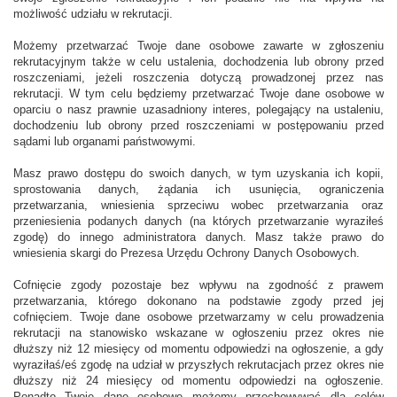
możliwość udziału w rekrutacji.
Możemy przetwarzać Twoje dane osobowe zawarte w zgłoszeniu
rekrutacyjnym także w celu ustalenia, dochodzenia lub obrony przed
roszczeniami, jeżeli roszczenia dotyczą prowadzonej przez nas
rekrutacji. W tym celu będziemy przetwarzać Twoje dane osobowe w
oparciu o nasz prawnie uzasadniony interes, polegający na ustaleniu,
dochodzeniu lub obrony przed roszczeniami w postępowaniu przed
sądami lub organami państwowymi.
Masz prawo dostępu do swoich danych, w tym uzyskania ich kopii,
sprostowania danych, żądania ich usunięcia, ograniczenia
przetwarzania, wniesienia sprzeciwu wobec przetwarzania oraz
przeniesienia podanych danych (na których przetwarzanie wyraziłeś
zgodę) do innego administratora danych. Masz także prawo do
wniesienia skargi do Prezesa Urzędu Ochrony Danych Osobowych.
Cofnięcie zgody pozostaje bez wpływu na zgodność z prawem
przetwarzania, którego dokonano na podstawie zgody przed jej
cofnięciem. Twoje dane osobowe przetwarzamy w celu prowadzenia
rekrutacji na stanowisko wskazane w ogłoszeniu przez okres nie
dłuższy niż 12 miesięcy od momentu odpowiedzi na ogłoszenie, a gdy
wyraziłaś/eś zgodę na udział w przyszłych rekrutacjach przez okres nie
dłuższy niż 24 miesięcy od momentu odpowiedzi na ogłoszenie.