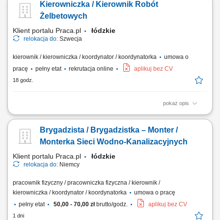
Kierowniczka / Kierownik Robót
podstawie dokumentacji technicznej; Obsługa niwelatora tradycyjnego
oraz laserowego; Dbałość o terminowość i jakość realizowanych prac;
Żelbetowych
Klient portalu Praca.pl
łódzkie
relokacja do:
Szwecja
kierownik / kierowniczka / koordynator / koordynatorka
umowa o
pracę
pełny etat
rekrutacja online
aplikuj bez CV
18 godz.
pokaż opis
Kierowanie i nadzór nad pracami żelbetowymi na budowie zgodnie z
dokumentacją techniczną, harmonogramem i budżetem. Koordynacja
Brygadzista / Brygadzistka – Monter /
pracy zespołów wykonawczych oraz podwykonawców. Weryfikacja
dokumentacji technicznej oraz bieżące reagowanie na zmiany
Monterka Sieci Wodno-Kanalizacyjnych
projektowe. Kontrola jakości i...
Klient portalu Praca.pl
łódzkie
relokacja do:
Niemcy
pracownik fizyczny / pracowniczka fizyczna / kierownik /
kierowniczka / koordynator / koordynatorka
umowa o pracę
pełny etat
50,00 - 70,00 zł
brutto/godz.
aplikuj bez CV
1 dni