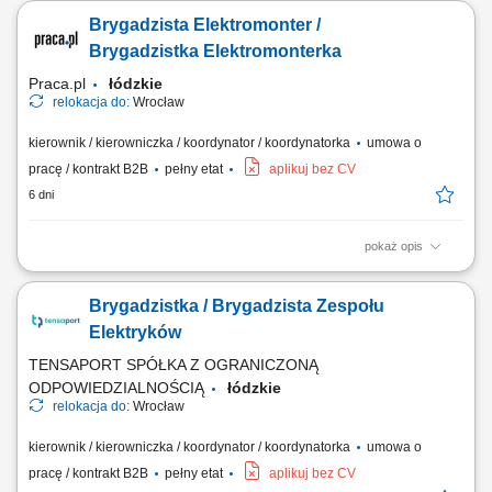
monterów instalacji wentylacyjnych. Współpraca z niemieckim
Brygadzista Elektromonter /
kierownikiem budowy (Bauleiterem). Nadzór nad jakością,
terminowością oraz prawidłowym wykonaniem prac montażowych.
Brygadzistka Elektromonterka
Wsparcie zespołu podczas realizacji instalacji...
Praca.pl
łódzkie
relokacja do:
Wrocław
kierownik / kierowniczka / koordynator / koordynatorka
umowa o
pracę / kontrakt B2B
pełny etat
aplikuj bez CV
6 dni
pokaż opis
Opis stanowiska: Organizacja, koordynacja i nadzór nad pracą brygady
przy sieciach nN i SN; Realizacja prac budowlano-montażowych,
Brygadzistka / Brygadzista Zespołu
eksploatacyjnych i serwisowych w Polsce i za granicą; Zarządzanie
zespołem i podział zadań w brygadzie; Nadzór nad realizacją prac
Elektryków
zgodnie z dokumentacją,...
TENSAPORT SPÓŁKA Z OGRANICZONĄ
ODPOWIEDZIALNOŚCIĄ
łódzkie
relokacja do:
Wrocław
kierownik / kierowniczka / koordynator / koordynatorka
umowa o
pracę / kontrakt B2B
pełny etat
aplikuj bez CV