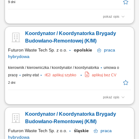
9 dni
pokaż opis
Obowiązki: Koordynacja codziennych zadań brygady oraz przydzielanie
obowiązków; Dbanie o poprawność techniczną i terminowość
Koordynator / Koordynatorka Brygady
realizowanych projektów nN/SN; Nadzór nad zachowaniem standardów
bezpieczeństwa i jakości robót; Informowanie kadry zarządzającej o
Budowlano-Remontowej (K/M)
stopniu realizacji celów;...
Futuron Waste Tech Sp. z o.o.
opolskie
praca
hybrydowa
kierownik / kierowniczka / koordynator / koordynatorka
umowa o
pracę
pełny etat
aplikuj szybko
aplikuj bez CV
2 dni
pokaż opis
Organiczna obsługa i merytoryczne kierowanie pracami związanymi z
aplikacją powłok ochronnych oraz naprawą poszyć dachów płaskich.
Koordynator / Koordynatorka Brygady
Rozdzielanie zadań w zespole, rozliczanie harmonogramów i nadzór
nad sprawnym przebiegiem robót w terenie. Kontrola techniczna
Budowlano-Remontowej (K/M)
parametrów wykonania oraz...
Futuron Waste Tech Sp. z o.o.
śląskie
praca
hybrydowa