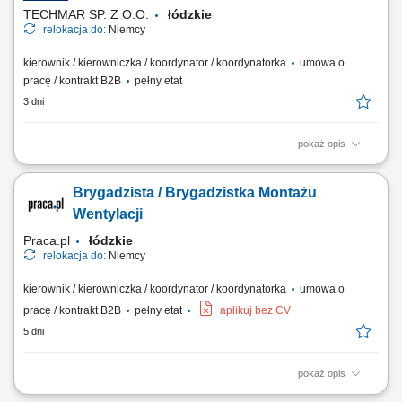
laserowego, dbałość o jakość oraz...
TECHMAR SP. Z O.O.
łódzkie
relokacja do:
Niemcy
kierownik / kierowniczka / koordynator / koordynatorka
umowa o
pracę / kontrakt B2B
pełny etat
3 dni
pokaż opis
Miejsce pracy: Niemcy Twoje zadania: Organizacja i koordynacja pracy
ekipy monterów wentylacji. Współpraca z niemieckim Bauleiterem.
Brygadzista / Brygadzistka Montażu
Nadzór nad jakością i terminowością prac. Wsparcie zespołu podczas
montażu. Przygotowywanie obmiarów (Aufmaß). Przygotowywanie
Wentylacji
robót dodatkowych...
Praca.pl
łódzkie
relokacja do:
Niemcy
kierownik / kierowniczka / koordynator / koordynatorka
umowa o
pracę / kontrakt B2B
pełny etat
aplikuj bez CV
5 dni
pokaż opis
Zakres obowiązków: Organizowanie i koordynowanie pracy ekipy