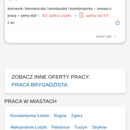
kierownik / kierowniczka / koordynator / koordynatorka
umowa o
pracę
pełny etat
aplikuj szybko
aplikuj bez CV
2 dni
pokaż opis
Organiczna obsługa i merytoryczne kierowanie pracami związanymi z
aplikacją powłok ochronnych oraz naprawą poszyć dachów płaskich.
Rozdzielanie zadań w zespole, rozliczanie harmonogramów i nadzór
nad sprawnym przebiegiem robót w terenie. Kontrola techniczna
parametrów wykonania oraz...
ZOBACZ INNE OFERTY PRACY:
PRACA BRYGADZISTA
PRACA W MIASTACH
Konstantynów Łódzki
Rzgów
Zgierz
Aleksandrów Łódzki
Pabianice
Tuszyn
Stryków