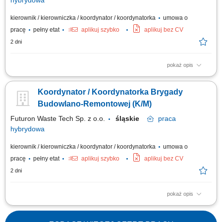
hybrydowa
kierownik / kierowniczka / koordynator / koordynatorka
umowa o
pracę
pełny etat
aplikuj szybko
aplikuj bez CV
2 dni
pokaż opis
Organiczna obsługa i merytoryczne kierowanie pracami związanymi z
aplikacją powłok ochronnych oraz naprawą poszyć dachów płaskich.
Koordynator / Koordynatorka Brygady
Rozdzielanie zadań w zespole, rozliczanie harmonogramów i nadzór nad
sprawnym przebiegiem robót w terenie. Kontrola techniczna parametrów
Budowlano-Remontowej (K/M)
wykonania oraz...
Futuron Waste Tech Sp. z o.o.
śląskie
praca
hybrydowa
kierownik / kierowniczka / koordynator / koordynatorka
umowa o
pracę
pełny etat
aplikuj szybko
aplikuj bez CV
2 dni
pokaż opis
Organiczna obsługa i merytoryczne kierowanie pracami związanymi z
aplikacją powłok ochronnych oraz naprawą poszyć dachów płaskich.