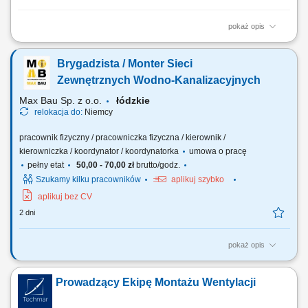
pokaż opis
Budowa i montaż zewnętrznych sieci wodno-kanalizacyjnych;
Organizacja i koordynacja pracy brygady; Praca na podstawie
Brygadzista / Monter Sieci
dokumentacji technicznej i rysunków; Obsługa niwelatora optycznego
oraz laserowego; Dbanie o jakość i terminowość realizowanych prac;
Zewnętrznych Wodno-Kanalizacyjnych
Max Bau Sp. z o.o.
łódzkie
relokacja do:
Niemcy
pracownik fizyczny / pracowniczka fizyczna / kierownik /
kierowniczka / koordynator / koordynatorka
umowa o pracę
pełny etat
50,00 - 70,00 zł
brutto/godz.
Szukamy kilku pracowników
aplikuj szybko
aplikuj bez CV
2 dni
pokaż opis
Zakres obowiązków wykonywanie prac związanych z budową i
montażem zewnętrznych sieci wodno-kanalizacyjnych, organizacja i
Prowadzący Ekipę Montażu Wentylacji
koordynacja pracy brygady (stanowisko brygadzisty), praca zgodnie z
dokumentacją techniczną, obsługa niwelatora oraz niwelatora