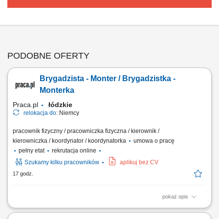
PODOBNE OFERTY
Brygadzista - Monter / Brygadzistka -
Monterka
Praca.pl
łódzkie
relokacja do:
Niemcy
pracownik fizyczny / pracowniczka fizyczna / kierownik /
kierowniczka / koordynator / koordynatorka
umowa o pracę
pełny etat
rekrutacja online
Szukamy kilku pracowników
aplikuj bez CV
17 godz.
pokaż opis
Zakres obowiązków: Budowa i montaż zewnętrznych sieci wodno-
kanalizacyjnych; Organizacja oraz koordynacja pracy brygady; Praca na