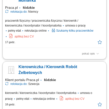
Monterka
Praca.pl
łódzkie
relokacja do:
Niemcy
pracownik fizyczny / pracowniczka fizyczna / kierownik /
kierowniczka / koordynator / koordynatorka
umowa o pracę
pełny etat
rekrutacja online
Szukamy kilku pracowników
aplikuj bez CV
17 godz.
pokaż opis
Zakres obowiązków: Budowa i montaż zewnętrznych sieci wodno-
kanalizacyjnych; Organizacja oraz koordynacja pracy brygady; Praca na
Kierowniczka / Kierownik Robót
podstawie dokumentacji technicznej; Obsługa niwelatora tradycyjnego
oraz laserowego; Dbałość o terminowość i jakość realizowanych prac;
Żelbetowych
Klient portalu Praca.pl
łódzkie
relokacja do:
Szwecja
kierownik / kierowniczka / koordynator / koordynatorka
umowa o
pracę
pełny etat
rekrutacja online
aplikuj bez CV
18 godz.