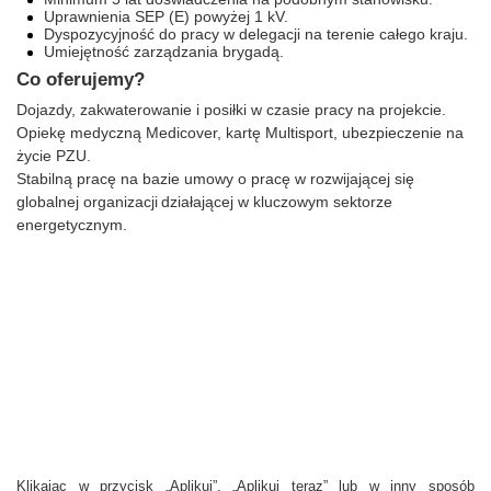
Uprawnienia SEP (E) powyżej 1 kV.
Dyspozycyjność do pracy w delegacji na terenie całego kraju.
Umiejętność zarządzania brygadą.
Co oferujemy?
Dojazdy, zakwaterowanie i posiłki w czasie pracy na projekcie.
Opiekę medyczną Medicover, kartę Multisport, ubezpieczenie na
życie PZU.
Stabilną pracę na bazie umowy o pracę w rozwijającej się
globalnej organizacji
dzia
ł
aj
ą
cej w kluczowym sektorze
energetycznym.
Klikając w przycisk „Aplikuj”, „Aplikuj teraz” lub w inny sposób