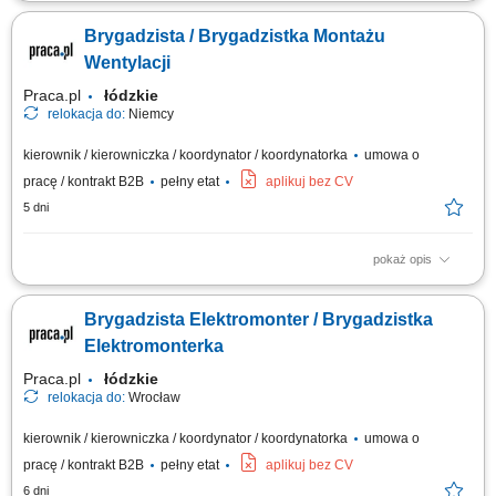
Miejsce pracy: Niemcy Twoje zadania: Organizacja i koordynacja pracy
ekipy monterów wentylacji. Współpraca z niemieckim Bauleiterem.
Brygadzista / Brygadzistka Montażu
Nadzór nad jakością i terminowością prac. Wsparcie zespołu podczas
montażu. Przygotowywanie obmiarów (Aufmaß). Przygotowywanie robót
Wentylacji
dodatkowych...
Praca.pl
łódzkie
relokacja do:
Niemcy
kierownik / kierowniczka / koordynator / koordynatorka
umowa o
pracę / kontrakt B2B
pełny etat
aplikuj bez CV
5 dni
pokaż opis
Zakres obowiązków: Organizowanie i koordynowanie pracy ekipy
monterów instalacji wentylacyjnych. Współpraca z niemieckim
Brygadzista Elektromonter / Brygadzistka
kierownikiem budowy (Bauleiterem). Nadzór nad jakością, terminowością
oraz prawidłowym wykonaniem prac montażowych. Wsparcie zespołu
Elektromonterka
podczas realizacji instalacji...
Praca.pl
łódzkie
relokacja do:
Wrocław
kierownik / kierowniczka / koordynator / koordynatorka
umowa o
pracę / kontrakt B2B
pełny etat
aplikuj bez CV
6 dni