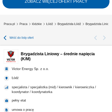
Rozdzielanie zadań w zespole, rozliczanie harmonogramów i nadzór nad
ZOBACZ WIĘCEJ OFERT PRACY
sprawnym przebiegiem robót w terenie. Kontrola techniczna parametrów
wykonania oraz...
Praca.pl
Praca
łódzkie
Łódź
Brygadzista Łódź
Brygadzista Liniowy
Wróć do listy ofert
Brygadzista Liniowy – średnie napięcia
(K/M)
Victor Energy Sp. z o.o.
Łódź
specjalista / specjalistka (mid) / kierownik / kierowniczka /
koordynator / koordynatorka
pełny etat
umowa o pracę