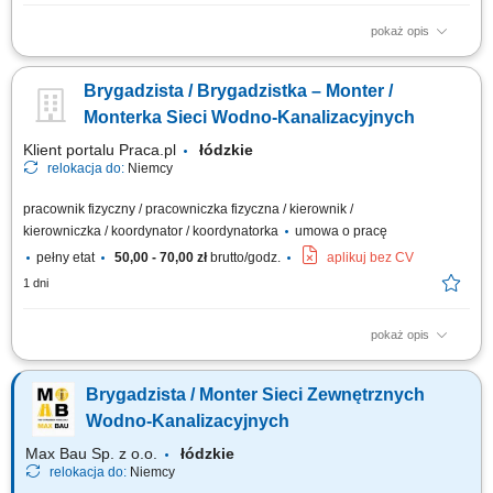
pokaż opis
Kierowanie i nadzór nad pracami żelbetowymi na budowie zgodnie z
dokumentacją techniczną, harmonogramem i budżetem. Koordynacja
Brygadzista / Brygadzistka – Monter /
pracy zespołów wykonawczych oraz podwykonawców. Weryfikacja
dokumentacji technicznej oraz bieżące reagowanie na zmiany
Monterka Sieci Wodno-Kanalizacyjnych
projektowe. Kontrola jakości i...
Klient portalu Praca.pl
łódzkie
relokacja do:
Niemcy
pracownik fizyczny / pracowniczka fizyczna / kierownik /
kierowniczka / koordynator / koordynatorka
umowa o pracę
pełny etat
50,00 - 70,00 zł
brutto/godz.
aplikuj bez CV
1 dni
pokaż opis
Budowa i montaż zewnętrznych sieci wodno-kanalizacyjnych;
Organizacja i koordynacja pracy brygady; Praca na podstawie
Brygadzista / Monter Sieci Zewnętrznych
dokumentacji technicznej i rysunków; Obsługa niwelatora optycznego
oraz laserowego; Dbanie o jakość i terminowość realizowanych prac;
Wodno-Kanalizacyjnych
Max Bau Sp. z o.o.
łódzkie
relokacja do:
Niemcy