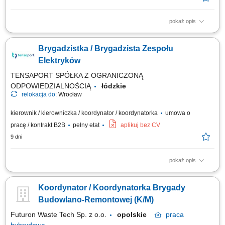
pokaż opis
Opis stanowiska: Organizacja, koordynacja i nadzór nad pracą brygady
przy sieciach nN i SN; Realizacja prac budowlano-montażowych,
Brygadzistka / Brygadzista Zespołu
eksploatacyjnych i serwisowych w Polsce i za granicą; Zarządzanie
zespołem i podział zadań w brygadzie; Nadzór nad realizacją prac
Elektryków
zgodnie z dokumentacją,...
TENSAPORT SPÓŁKA Z OGRANICZONĄ
ODPOWIEDZIALNOŚCIĄ
łódzkie
relokacja do:
Wrocław
kierownik / kierowniczka / koordynator / koordynatorka
umowa o
pracę / kontrakt B2B
pełny etat
aplikuj bez CV
9 dni
pokaż opis
Obowiązki: Koordynacja codziennych zadań brygady oraz przydzielanie
obowiązków; Dbanie o poprawność techniczną i terminowość
Koordynator / Koordynatorka Brygady
realizowanych projektów nN/SN; Nadzór nad zachowaniem standardów
bezpieczeństwa i jakości robót; Informowanie kadry zarządzającej o
Budowlano-Remontowej (K/M)
stopniu realizacji celów;...
Futuron Waste Tech Sp. z o.o.
opolskie
praca