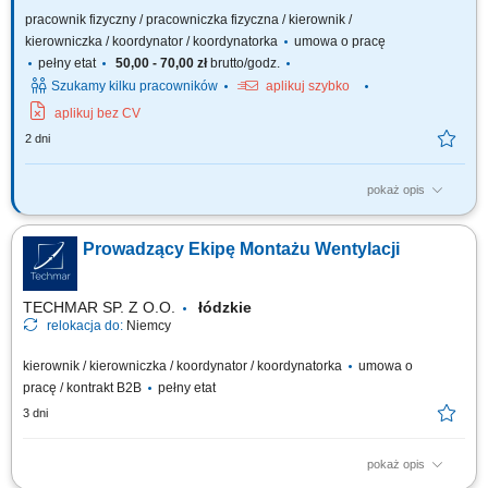
pracownik fizyczny / pracowniczka fizyczna / kierownik /
kierowniczka / koordynator / koordynatorka
umowa o pracę
pełny etat
50,00 - 70,00 zł
brutto/godz.
Szukamy kilku pracowników
aplikuj szybko
aplikuj bez CV
2 dni
pokaż opis
Zakres obowiązków wykonywanie prac związanych z budową i
montażem zewnętrznych sieci wodno-kanalizacyjnych, organizacja i
Prowadzący Ekipę Montażu Wentylacji
koordynacja pracy brygady (stanowisko brygadzisty), praca zgodnie z
dokumentacją techniczną, obsługa niwelatora oraz niwelatora
laserowego, dbałość o jakość oraz...
TECHMAR SP. Z O.O.
łódzkie
relokacja do:
Niemcy
kierownik / kierowniczka / koordynator / koordynatorka
umowa o
pracę / kontrakt B2B
pełny etat
3 dni
pokaż opis