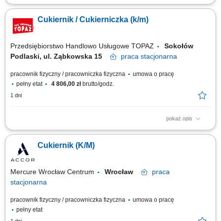
Opis stanowiska Wsparcie zespołu cukierników przy produkcji ciast,
tortów i innych wyrobów cukierniczych. Przygotowywanie nadzień,
Cukiernik / Cukierniczka (k/m)
kremów oraz polew. Dekorowanie ciast i tortów pod nadzorem cukiernika.
Wykonywanie prac pomocniczych w cukierni zgodnie z bieżącymi
potrzebami. Dbałość o...
Przedsiębiorstwo Handlowo Usługowe TOPAZ
Sokołów
Podlaski, ul. Ząbkowska 15
praca
stacjonarna
pracownik fizyczny / pracowniczka fizyczna
umowa o pracę
pełny etat
4 806,00 zł
brutto/godz.
1 dni
pokaż opis
Opis stanowiska: Tworzenie i dekorowanie tortów, ciast
okolicznościowych oraz monoporcji wedle ustalonych receptur pracowni.
Cukiernik (K/M)
Wytwarzanie bazowych półproduktów, w tym przygotowanie kremów, mas,
polew i nadzień owocowych. Asystowanie wykwalifikowanym cukiernikom
podczas bieżącej produkcji i...
Mercure Wrocław Centrum
Wrocław
praca
stacjonarna
pracownik fizyczny / pracowniczka fizyczna
umowa o pracę
pełny etat