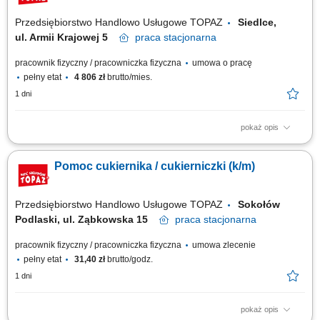
Przedsiębiorstwo Handlowo Usługowe TOPAZ
Siedlce,
ul. Armii Krajowej 5
praca
stacjonarna
pracownik fizyczny / pracowniczka fizyczna
umowa o pracę
pełny etat
4 806 zł
brutto/mies.
1 dni
pokaż opis
Opis stanowiska: Przygotowywanie ciast, deserów oraz wyrobów
cukierniczych zgodnie ze standardami jakości restauracji; Dbanie o
Pomoc cukiernika / cukierniczki (k/m)
estetykę, smak oraz powtarzalność przygotowywanych produktów;
Współpraca z Szefem Kuchni oraz zespołem gastronomicznym przy
realizacji bieżącej produkcji;...
Przedsiębiorstwo Handlowo Usługowe TOPAZ
Sokołów
Podlaski, ul. Ząbkowska 15
praca
stacjonarna
pracownik fizyczny / pracowniczka fizyczna
umowa zlecenie
pełny etat
31,40 zł
brutto/godz.
1 dni
pokaż opis