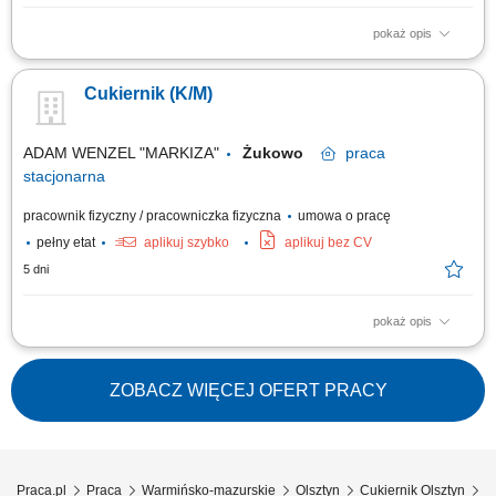
pokaż opis
Opis stanowiska Produkcja wyrobów cukierniczych, ciast deserowych
oraz serników; Precyzyjne prowadzenie procesów produkcyjnych zgodnie
Cukiernik (K/M)
z obowiązującymi recepturami; Wypiek produktów; Utrzymywanie
wysokiego poziomu czystości i porządku na stanowisku pracy;
Wykonywanie poleceń przełożonych;
ADAM WENZEL "MARKIZA"
Żukowo
praca
stacjonarna
pracownik fizyczny / pracowniczka fizyczna
umowa o pracę
pełny etat
aplikuj szybko
aplikuj bez CV
5 dni
pokaż opis
Opis stanowiska: praca przy produkcji wyrobów cukierniczych, ciast
deserowych, serników itp. precyzyjne prowadzenie wszystkich procesów
związanych z produkcją zgodnie z recepturami; wypiek produktów;
ZOBACZ WIĘCEJ OFERT PRACY
dbanie o porządek i czystość na wysokim poziomie; wykonywanie
poleceń osób prowadzących;
Praca.pl
Praca
Warmińsko-mazurskie
Olsztyn
Cukiernik Olsztyn
C