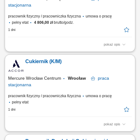
stacjonarna
pracownik fizyczny / pracowniczka fizyczna
umowa o pracę
pełny etat
4 806,00 zł
brutto/godz.
1 dni
pokaż opis
Opis stanowiska: Tworzenie i dekorowanie tortów, ciast
okolicznościowych oraz monoporcji wedle ustalonych receptur
Cukiernik (K/M)
pracowni. Wytwarzanie bazowych półproduktów, w tym przygotowanie
kremów, mas, polew i nadzień owocowych. Asystowanie
wykwalifikowanym cukiernikom podczas bieżącej produkcji i...
Mercure Wrocław Centrum
Wrocław
praca
stacjonarna
pracownik fizyczny / pracowniczka fizyczna
umowa o pracę
pełny etat
1 dni
pokaż opis
Jak wygląda dzień w pracy? Przygotowujesz desery i wypieki,
dekorujesz je w sposób, który zachwyca naszych gości; Pracujesz