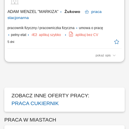
Utrzymywanie wysokiego poziomu czystości i porządku na stanowisku
pracy; Wykonywanie poleceń przełożonych;
ADAM WENZEL "MARKIZA"
Żukowo
praca
stacjonarna
pracownik fizyczny / pracowniczka fizyczna
umowa o pracę
pełny etat
aplikuj szybko
aplikuj bez CV
5 dni
pokaż opis
Opis stanowiska: praca przy produkcji wyrobów cukierniczych, ciast
deserowych, serników itp. precyzyjne prowadzenie wszystkich
procesów związanych z produkcją zgodnie z recepturami; wypiek
produktów; dbanie o porządek i czystość na wysokim poziomie;
wykonywanie poleceń osób prowadzących;
ZOBACZ INNE OFERTY PRACY:
PRACA CUKIERNIK
PRACA W MIASTACH