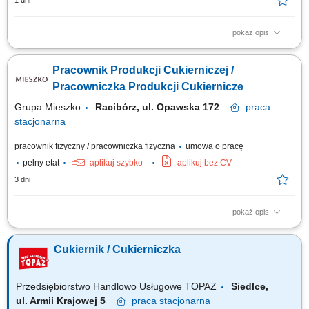
1 dni
pokaż opis
Jak wygląda dzień w pracy? Przygotowujesz desery i wypieki, dekorujesz
je w sposób, który zachwyca naszych gości; Pracujesz według
Pracownik Produkcji Cukierniczej /
hotelowego menu, ale masz też przestrzeń na własną kreatywność;
Dbasz o porządek i higienę w miejscu pracy, przestrzegasz zasad
Pracowniczka Produkcji Cukiernicze
HACCP; Współpracujesz z...
Grupa Mieszko
Racibórz, ul. Opawska 172
praca
stacjonarna
pracownik fizyczny / pracowniczka fizyczna
umowa o pracę
pełny etat
aplikuj szybko
aplikuj bez CV
3 dni
pokaż opis
Twoje zadania: przygotowywanie surowców do procesu produkcyjnego,
obsługa maszyn i urządzeń wykorzystywanych w produkcji cukierniczej,
Cukiernik / Cukierniczka
monitorowanie prawidłowego przebiegu produkcji, kontrola jakości
wyrobów, dbanie o czystość stanowiska oraz sprzętu, przestrzeganie
wymagań jakościowych...
Przedsiębiorstwo Handlowo Usługowe TOPAZ
Siedlce,
ul. Armii Krajowej 5
praca
stacjonarna