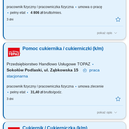
pracownik fizyczny / pracowniczka fizyczna
umowa o pracę
pełny etat
4 806 zł
brutto/mies.
3 dni
pokaż opis
Twoje główne zadania: przygotowywanie ciast, deserów zgodnie ze
standardami kuchni i dbałością o wysoką jakość efektywna współpraca z
Pomoc cukiernika / cukierniczki (k/m)
Szefem/Szefową Kuchni i pozostałym zespołem Restauracji;
utrzymywanie optymalnego poziomu produkcji dań i współpraca przy
zamawianiu produktów;
Przedsiębiorstwo Handlowo Usługowe TOPAZ
Sokołów Podlaski, ul. Ząbkowska 15
praca
stacjonarna
pracownik fizyczny / pracowniczka fizyczna
umowa zlecenie
pełny etat
31,40 zł
brutto/godz.
3 dni
pokaż opis
Zakres obowiązków: współpraca przy produkcji ciast i innych wyrobów
cukierniczych Ciastkarni; pomoc przy przygotowywaniu różnego rodzaju
Cukiernik / Cukierniczka (k/m)