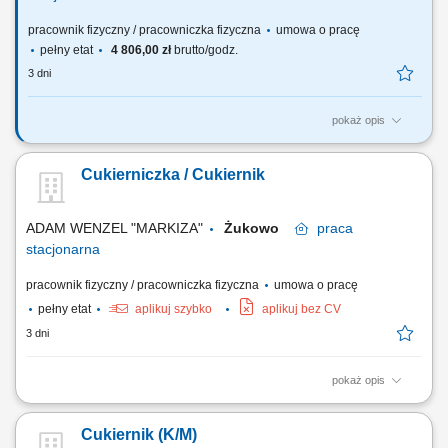
pracownik fizyczny / pracowniczka fizyczna
umowa o pracę
pełny etat
4 806,00 zł
brutto/godz.
3 dni
pokaż opis
Twoje główne zadania: przygotowywanie tortów, ciast, deserów zgodnie
ze standardami Ciastkarni; pomoc przy przygotowywaniu różnego
Cukierniczka / Cukiernik
rodzaju nadzień, kremów, polew; prace pomocnicze we współpracy z
cukiernikami;
ADAM WENZEL "MARKIZA"
Żukowo
praca
stacjonarna
pracownik fizyczny / pracowniczka fizyczna
umowa o pracę
pełny etat
aplikuj szybko
aplikuj bez CV
3 dni
pokaż opis
Opis stanowiska Produkcja wyrobów cukierniczych, ciast deserowych
oraz serników; Precyzyjne prowadzenie procesów produkcyjnych
Cukiernik (K/M)
zgodnie z obowiązującymi recepturami; Wypiek produktów;