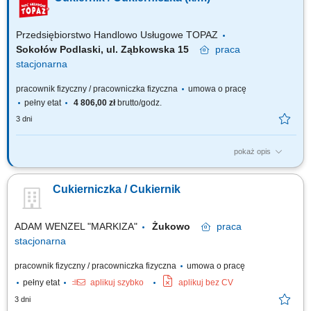
nadzień, kremów, polew; dekorowanie ciast oraz tortów we współpracy z
cukiernikami; prace pomocnicze we współpracy z cukiernikami
Przedsiębiorstwo Handlowo Usługowe TOPAZ
Sokołów Podlaski, ul. Ząbkowska 15
praca
stacjonarna
pracownik fizyczny / pracowniczka fizyczna
umowa o pracę
pełny etat
4 806,00 zł
brutto/godz.
3 dni
pokaż opis
Twoje główne zadania: przygotowywanie tortów, ciast, deserów zgodnie
ze standardami Ciastkarni; pomoc przy przygotowywaniu różnego
Cukierniczka / Cukiernik
rodzaju nadzień, kremów, polew; prace pomocnicze we współpracy z
cukiernikami;
ADAM WENZEL "MARKIZA"
Żukowo
praca
stacjonarna
pracownik fizyczny / pracowniczka fizyczna
umowa o pracę
pełny etat
aplikuj szybko
aplikuj bez CV
3 dni