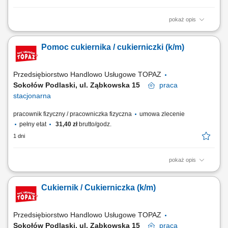
pokaż opis
Opis stanowiska: Przygotowywanie ciast, deserów oraz wyrobów
cukierniczych zgodnie ze standardami jakości restauracji; Dbanie o
Pomoc cukiernika / cukierniczki (k/m)
estetykę, smak oraz powtarzalność przygotowywanych produktów;
Współpraca z Szefem Kuchni oraz zespołem gastronomicznym przy
realizacji bieżącej produkcji;...
Przedsiębiorstwo Handlowo Usługowe TOPAZ
Sokołów Podlaski, ul. Ząbkowska 15
praca
stacjonarna
pracownik fizyczny / pracowniczka fizyczna
umowa zlecenie
pełny etat
31,40 zł
brutto/godz.
1 dni
pokaż opis
Opis stanowiska Wsparcie zespołu cukierników przy produkcji ciast,
tortów i innych wyrobów cukierniczych. Przygotowywanie nadzień,
Cukiernik / Cukierniczka (k/m)
kremów oraz polew. Dekorowanie ciast i tortów pod nadzorem
cukiernika. Wykonywanie prac pomocniczych w cukierni zgodnie z
bieżącymi potrzebami. Dbałość o...
Przedsiębiorstwo Handlowo Usługowe TOPAZ
Sokołów Podlaski, ul. Ząbkowska 15
praca