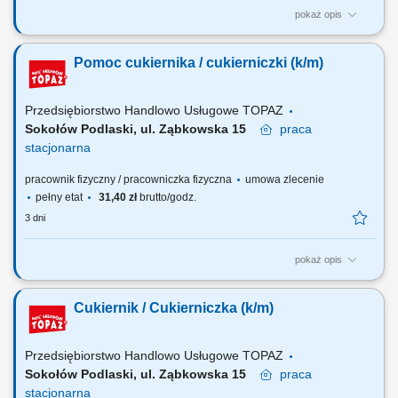
pokaż opis
Twoje główne zadania: przygotowywanie ciast, deserów zgodnie ze
standardami kuchni i dbałością o wysoką jakość efektywna współpraca
Pomoc cukiernika / cukierniczki (k/m)
z Szefem/Szefową Kuchni i pozostałym zespołem Restauracji;
utrzymywanie optymalnego poziomu produkcji dań i współpraca przy
zamawianiu produktów;
Przedsiębiorstwo Handlowo Usługowe TOPAZ
Sokołów Podlaski, ul. Ząbkowska 15
praca
stacjonarna
pracownik fizyczny / pracowniczka fizyczna
umowa zlecenie
pełny etat
31,40 zł
brutto/godz.
3 dni
pokaż opis
Zakres obowiązków: współpraca przy produkcji ciast i innych wyrobów
cukierniczych Ciastkarni; pomoc przy przygotowywaniu różnego
Cukiernik / Cukierniczka (k/m)
rodzaju nadzień, kremów, polew; dekorowanie ciast oraz tortów we
współpracy z cukiernikami; prace pomocnicze we współpracy z
cukiernikami
Przedsiębiorstwo Handlowo Usługowe TOPAZ
Sokołów Podlaski, ul. Ząbkowska 15
praca
stacjonarna