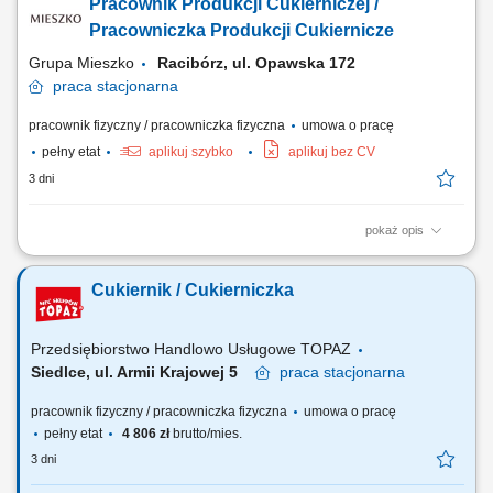
Pracownik Produkcji Cukierniczej /
według hotelowego menu, ale masz też przestrzeń na własną
kreatywność; Dbasz o porządek i higienę w miejscu pracy,
Pracowniczka Produkcji Cukiernicze
przestrzegasz zasad HACCP; Współpracujesz z...
Grupa Mieszko
Racibórz, ul. Opawska 172
praca
stacjonarna
pracownik fizyczny / pracowniczka fizyczna
umowa o pracę
pełny etat
aplikuj szybko
aplikuj bez CV
3 dni
pokaż opis
Twoje zadania: przygotowywanie surowców do procesu produkcyjnego,
obsługa maszyn i urządzeń wykorzystywanych w produkcji cukierniczej,
Cukiernik / Cukierniczka
monitorowanie prawidłowego przebiegu produkcji, kontrola jakości
wyrobów, dbanie o czystość stanowiska oraz sprzętu, przestrzeganie
wymagań jakościowych...
Przedsiębiorstwo Handlowo Usługowe TOPAZ
Siedlce, ul. Armii Krajowej 5
praca
stacjonarna
pracownik fizyczny / pracowniczka fizyczna
umowa o pracę
pełny etat
4 806 zł
brutto/mies.
3 dni