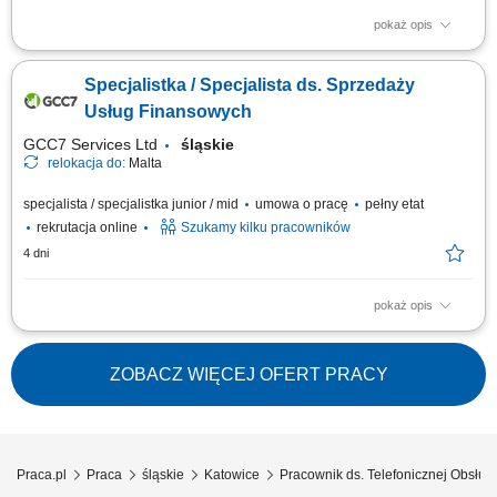
pokaż opis
Twoje zadania: Prowadzenie rozmów telefonicznych z klientami
zainteresowanymi ofertą. Doradztwo oraz sprzedaż usług związanych z
Specjalistka / Specjalista ds. Sprzedaży
edukacją finansową. Budowanie trwałych relacji z klientami i rozwijanie
współpracy z partnerami biznesowymi. Realizacja planów
Usług Finansowych
sprzedażowych oraz dbanie o...
GCC7 Services Ltd
śląskie
relokacja do:
Malta
specjalista / specjalistka junior / mid
umowa o pracę
pełny etat
rekrutacja online
Szukamy kilku pracowników
4 dni
pokaż opis
Zakres obowiązków: Telefoniczny kontakt z klientami zainteresowanymi
produktami firmy. Sprzedaż usług finansowych oraz szkoleń z zakresu
edukacji finansowej. Pozyskiwanie nowych klientów oraz rozwijanie
ZOBACZ WIĘCEJ OFERT PRACY
relacji z obecnymi. Współpraca z kluczowymi partnerami biznesowymi.
Praca nad realizacją...
Praca.pl
Praca
śląskie
Katowice
Pracownik ds. Telefonicznej Obsług