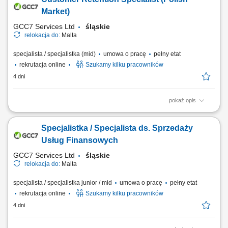
brak konieczności pozyskiwania klientów. Badanie potrzeb klienta i
skuteczne dopasowanie oferty. Budowanie długotrwałych, pozytywnych
Market)
relacji z klientami....
GCC7 Services Ltd
śląskie
relokacja do:
Malta
specjalista / specjalistka (mid)
umowa o pracę
pełny etat
rekrutacja online
Szukamy kilku pracowników
4 dni
pokaż opis
Twoje zadania: Prowadzenie rozmów telefonicznych z klientami
zainteresowanymi ofertą. Doradztwo oraz sprzedaż usług związanych z
Specjalistka / Specjalista ds. Sprzedaży
edukacją finansową. Budowanie trwałych relacji z klientami i rozwijanie
współpracy z partnerami biznesowymi. Realizacja planów
Usług Finansowych
sprzedażowych oraz dbanie o...
GCC7 Services Ltd
śląskie
relokacja do:
Malta
specjalista / specjalistka junior / mid
umowa o pracę
pełny etat
rekrutacja online
Szukamy kilku pracowników
4 dni