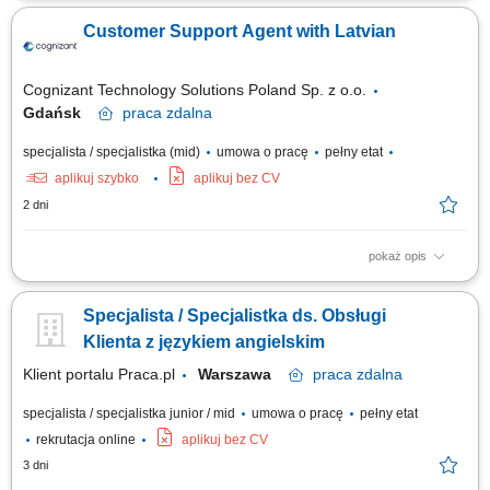
months) Work model: On-site training followed by remote work Your
Customer Support Agent with Latvian
responsibilities Provide premium customer care. Support customers with
product-related questions, orders, account inquiries, and general
assistance. Guide...
Cognizant Technology Solutions Poland Sp. z o.o.
Gdańsk
praca
zdalna
specjalista / specjalistka (mid)
umowa o pracę
pełny etat
aplikuj szybko
aplikuj bez CV
2 dni
pokaż opis
What we do We are dedicated to helping the world's leading companies
build stronger businesses — helping them go from doing digital to being
Specjalista / Specjalistka ds. Obsługi
digital. Cognizant Poland offices are located in Gdańsk, Wrocław, and
Kraków. With the capacity to support various clients, we offer a world of...
Klienta z językiem angielskim
Klient portalu Praca.pl
Warszawa
praca
zdalna
specjalista / specjalistka junior / mid
umowa o pracę
pełny etat
rekrutacja online
aplikuj bez CV
3 dni