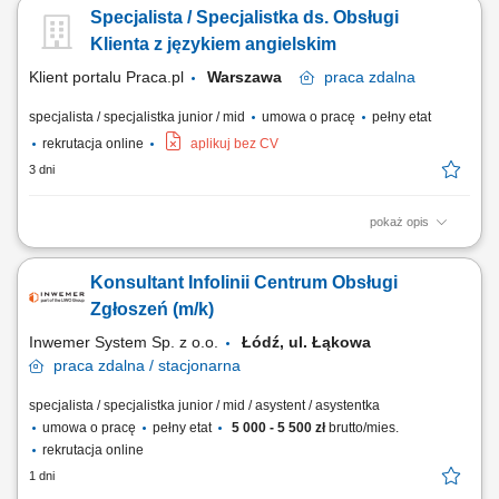
build stronger businesses — helping them go from doing digital to being
Specjalista / Specjalistka ds. Obsługi
digital. Cognizant Poland offices are located in Gdańsk, Wrocław, and
Kraków. With the capacity to support various clients, we offer a world of...
Klienta z językiem angielskim
Klient portalu Praca.pl
Warszawa
praca
zdalna
specjalista / specjalistka junior / mid
umowa o pracę
pełny etat
rekrutacja online
aplikuj bez CV
3 dni
pokaż opis
zapewnianie profesjonalnej obsługi klienta w języku angielskim
udzielanie wsparcia w zakresie produktów, zamówień oraz kont
Konsultant Infolinii Centrum Obsługi
użytkowników; odpowiadanie na pytania klientów i pomoc w
rozwiązywaniu bieżących problemów; diagnozowanie podstawowych
Zgłoszeń (m/k)
zgłoszeń dotyczących produktów i...
Inwemer System Sp. z o.o.
Łódź, ul. Łąkowa
praca
zdalna / stacjonarna
specjalista / specjalistka junior / mid / asystent / asystentka
umowa o pracę
pełny etat
5 000 - 5 500 zł
brutto/mies.
rekrutacja online
1 dni