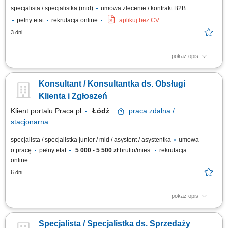
specjalista / specjalistka (mid)
umowa zlecenie / kontrakt B2B
pełny etat
rekrutacja online
aplikuj bez CV
3 dni
pokaż opis
wykonywanie połączeń telefonicznych do klientów; aktywna sprzedaż
biletów na koncerty i wydarzenia; przedstawianie oferty wydarzeń oraz
Konsultant / Konsultantka ds. Obsługi
zachęcanie klientów do zakupu; informowanie klientów o programie,
terminach, lokalizacjach i dostępnych opcjach; doradzanie klientom i
Klienta i Zgłoszeń
pomoc w wyborze...
Klient portalu Praca.pl
Łódź
praca
zdalna /
stacjonarna
specjalista / specjalistka junior / mid / asystent / asystentka
umowa
o pracę
pełny etat
5 000 - 5 500 zł
brutto/mies.
rekrutacja
online
6 dni
pokaż opis
przyjmowanie zgłoszeń i zleceń od klientów oraz przekazywanie ich do
odpowiednich zespołów realizacyjnych, monitorowanie statusu realizacji
Specjalista / Specjalistka ds. Sprzedaży
zgłoszeń i przygotowywanie raportów, obsługa reklamacji oraz wsparcie