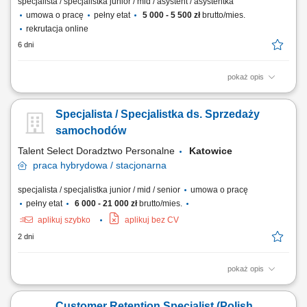
specjalista / specjalistka junior / mid / asystent / asystentka
umowa o pracę
pełny etat
5 000 - 5 500 zł
brutto/mies.
rekrutacja online
6 dni
pokaż opis
przyjmowanie zgłoszeń i zleceń od klientów oraz przekazywanie ich do
odpowiednich zespołów realizacyjnych, monitorowanie statusu
Specjalista / Specjalistka ds. Sprzedaży
realizacji zgłoszeń i przygotowywanie raportów, obsługa reklamacji oraz
wsparcie klientów w rozwiązywaniu bieżących spraw, przygotowywanie
samochodów
zestawień,...
Talent Select Doradztwo Personalne
Katowice
praca
hybrydowa / stacjonarna
specjalista / specjalistka junior / mid / senior
umowa o pracę
pełny etat
6 000 - 21 000 zł
brutto/mies.
aplikuj szybko
aplikuj bez CV
2 dni
pokaż opis
Opis stanowiska: Prowadzenie sprzedaży nowych samochodów
(osobowe, premium, użytkowe). Obsługa połączeń przychodzących –
Customer Retention Specialist (Polish