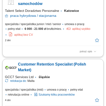
klientów w rozwiązywaniu bieżących spraw, przygotowywanie
samochodów
zestawień,...
Talent Select Doradztwo Personalne
Katowice
praca
hybrydowa / stacjonarna
specjalista / specjalistka junior / mid / senior
umowa o pracę
pełny etat
6 000 - 21 000 zł
brutto/mies.
aplikuj szybko
aplikuj bez CV
2 dni
pokaż opis
Opis stanowiska: Prowadzenie sprzedaży nowych samochodów
(osobowe, premium, użytkowe). Obsługa połączeń przychodzących –
Customer Retention Specialist (Polish
brak konieczności pozyskiwania klientów. Badanie potrzeb klienta i
skuteczne dopasowanie oferty. Budowanie długotrwałych, pozytywnych
Market)
relacji z klientami....
GCC7 Services Ltd
śląskie
relokacja do:
Malta
specjalista / specjalistka (mid)
umowa o pracę
pełny etat
rekrutacja online
Szukamy kilku pracowników
4 dni