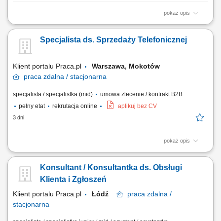
pokaż opis
Praca wg grafiku Godziny pracy: od 8:00 do 18:00, od pon. do pt. oraz w
soboty: od 10:00 do 18:00 i dyżury nocne ustalane wg grafiku
Specjalista ds. Sprzedaży Telefonicznej
Obowiązki: przyjmowanie zleceń od klientów firmy, przekazywanie do
realizacji, monitorowanie i raportowanie wykonania; obsługa reklamacji;
opracowywanie...
Klient portalu Praca.pl
Warszawa, Mokotów
praca
zdalna / stacjonarna
specjalista / specjalistka (mid)
umowa zlecenie / kontrakt B2B
pełny etat
rekrutacja online
aplikuj bez CV
3 dni
pokaż opis
wykonywanie połączeń telefonicznych do klientów; aktywna sprzedaż
biletów na koncerty i wydarzenia; przedstawianie oferty wydarzeń oraz
Konsultant / Konsultantka ds. Obsługi
zachęcanie klientów do zakupu; informowanie klientów o programie,
terminach, lokalizacjach i dostępnych opcjach; doradzanie klientom i
Klienta i Zgłoszeń
pomoc w wyborze...
Klient portalu Praca.pl
Łódź
praca
zdalna /
stacjonarna