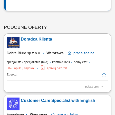
PODOBNE OFERTY
Doradca Klienta
Dobre Biuro sp z o.o.
Warszawa
praca
zdalna
specjalista / specjalistka (mid)
kontrakt B2B
pełny etat
aplikuj szybko
aplikuj bez CV
21 godz.
pokaż opis
Twój zakres obowiązków: Telefoniczna obsługa klientów polskich;
Prowadzenie pierwszych rozmów z interesantami umawiającymi się z
Customer Care Specialist with English
nami na rozmowy przez naszą stronę www; zawieranie umów z
klientami na realizację naszych usług; nadzorowanie płatności;
zbieranie niezbędnych informacji...
Foundever
Warszawa
praca
zdalna