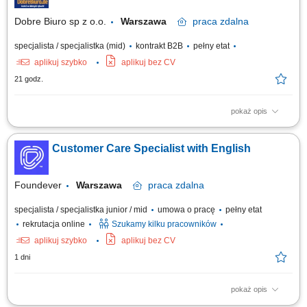
Dobre Biuro sp z o.o.
Warszawa
praca
zdalna
specjalista / specjalistka (mid)
kontrakt B2B
pełny etat
aplikuj szybko
aplikuj bez CV
21 godz.
pokaż opis
Twój zakres obowiązków: Telefoniczna obsługa klientów polskich;
Prowadzenie pierwszych rozmów z interesantami umawiającymi się z
Customer Care Specialist with English
nami na rozmowy przez naszą stronę www; zawieranie umów z klientami
na realizację naszych usług; nadzorowanie płatności; zbieranie
niezbędnych informacji...
Foundever
Warszawa
praca
zdalna
specjalista / specjalistka junior / mid
umowa o pracę
pełny etat
rekrutacja online
Szukamy kilku pracowników
aplikuj szybko
aplikuj bez CV
1 dni
pokaż opis
Location: Gdańsk or Warsaw, Poland Contract type: Fixed-term contract (3