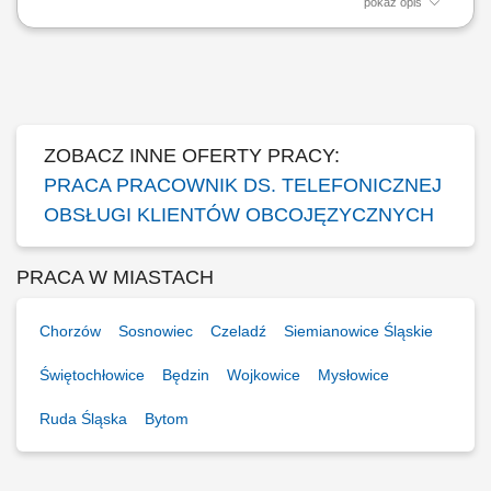
pokaż opis
Zakres obowiązków: Telefoniczny kontakt z klientami zainteresowanymi
produktami firmy. Sprzedaż usług finansowych oraz szkoleń z zakresu
edukacji finansowej. Pozyskiwanie nowych klientów oraz rozwijanie
relacji z obecnymi. Współpraca z kluczowymi partnerami biznesowymi.
Praca nad realizacją...
ZOBACZ INNE OFERTY PRACY:
PRACA PRACOWNIK DS. TELEFONICZNEJ
OBSŁUGI KLIENTÓW OBCOJĘZYCZNYCH
PRACA W MIASTACH
Chorzów
Sosnowiec
Czeladź
Siemianowice Śląskie
Świętochłowice
Będzin
Wojkowice
Mysłowice
Ruda Śląska
Bytom