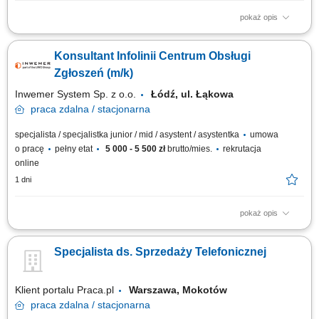
pokaż opis
zapewnianie profesjonalnej obsługi klienta w języku angielskim
udzielanie wsparcia w zakresie produktów, zamówień oraz kont
Konsultant Infolinii Centrum Obsługi
użytkowników; odpowiadanie na pytania klientów i pomoc w
rozwiązywaniu bieżących problemów; diagnozowanie podstawowych
Zgłoszeń (m/k)
zgłoszeń dotyczących produktów i...
Inwemer System Sp. z o.o.
Łódź, ul. Łąkowa
praca
zdalna / stacjonarna
specjalista / specjalistka junior / mid / asystent / asystentka
umowa
o pracę
pełny etat
5 000 - 5 500 zł
brutto/mies.
rekrutacja
online
1 dni
pokaż opis
Praca wg grafiku Godziny pracy: od 8:00 do 18:00, od pon. do pt. oraz w
soboty: od 10:00 do 18:00 i dyżury nocne ustalane wg grafiku Obowiązki:
Specjalista ds. Sprzedaży Telefonicznej
przyjmowanie zleceń od klientów firmy, przekazywanie do realizacji,
monitorowanie i raportowanie wykonania; obsługa reklamacji;
opracowywanie...
Klient portalu Praca.pl
Warszawa, Mokotów
praca
zdalna / stacjonarna