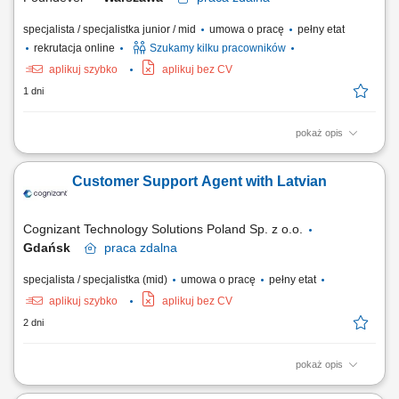
specjalista / specjalistka junior / mid
umowa o pracę
pełny etat
rekrutacja online
Szukamy kilku pracowników
aplikuj szybko
aplikuj bez CV
1 dni
pokaż opis
Location: Gdańsk or Warsaw, Poland Contract type: Fixed-term contract
(3 months) Work model: On-site training followed by remote work Your
Customer Support Agent with Latvian
responsibilities Provide premium customer care. Support customers with
product-related questions, orders, account inquiries, and general
assistance. Guide...
Cognizant Technology Solutions Poland Sp. z o.o.
Gdańsk
praca
zdalna
specjalista / specjalistka (mid)
umowa o pracę
pełny etat
aplikuj szybko
aplikuj bez CV
2 dni
pokaż opis
What we do We are dedicated to helping the world's leading companies