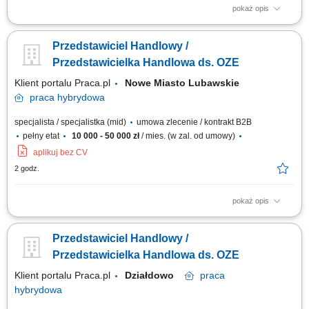
pokaż opis
Doradzanie klientom w zakresie nowoczesnych rozwiązań z obszaru
odnawialnych źródeł energii. Aktywne pozyskiwanie klientów oraz
Przedstawiciel Handlowy /
prowadzenie spotkań handlowych. Przygotowywanie ofert i finalizowanie
sprzedaży. Budowanie długofalowych relacji z klientami. Raportowanie
Przedstawicielka Handlowa ds. OZE
prowadzonych działań...
Klient portalu Praca.pl
Nowe Miasto Lubawskie
praca
hybrydowa
specjalista / specjalistka (mid)
umowa zlecenie / kontrakt B2B
pełny etat
10 000 - 50 000 zł
/ mies. (w zal. od umowy)
aplikuj bez CV
2 godz.
pokaż opis
Doradzanie klientom w zakresie nowoczesnych rozwiązań z obszaru
odnawialnych źródeł energii. Aktywne pozyskiwanie klientów oraz
Przedstawiciel Handlowy /
prowadzenie spotkań handlowych. Przygotowywanie ofert i finalizowanie
sprzedaży. Budowanie długofalowych relacji z klientami. Raportowanie
Przedstawicielka Handlowa ds. OZE
prowadzonych działań...
Klient portalu Praca.pl
Działdowo
praca
hybrydowa