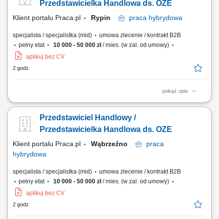
finalizowanie sprzedaży. Budowanie długofalowych relacji z klientami.
Przedstawicielka Handlowa ds. OZE
Raportowanie prowadzonych działań...
Klient portalu Praca.pl
Rypin
praca
hybrydowa
specjalista / specjalistka (mid)
umowa zlecenie / kontrakt B2B
pełny etat
10 000 - 50 000 zł
/ mies. (w zal. od umowy)
aplikuj bez CV
2 godz.
pokaż opis
Doradzanie klientom w zakresie nowoczesnych rozwiązań z obszaru
odnawialnych źródeł energii. Aktywne pozyskiwanie klientów oraz
Przedstawiciel Handlowy /
prowadzenie spotkań handlowych. Przygotowywanie ofert i
finalizowanie sprzedaży. Budowanie długofalowych relacji z klientami.
Przedstawicielka Handlowa ds. OZE
Raportowanie prowadzonych działań...
Klient portalu Praca.pl
Wąbrzeźno
praca
hybrydowa
specjalista / specjalistka (mid)
umowa zlecenie / kontrakt B2B
pełny etat
10 000 - 50 000 zł
/ mies. (w zal. od umowy)
aplikuj bez CV
2 godz.