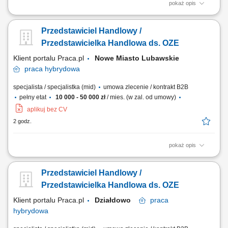
pokaż opis
Doradzanie klientom w zakresie nowoczesnych rozwiązań z obszaru
odnawialnych źródeł energii. Aktywne pozyskiwanie klientów oraz
Przedstawiciel Handlowy /
prowadzenie spotkań handlowych. Przygotowywanie ofert i
finalizowanie sprzedaży. Budowanie długofalowych relacji z klientami.
Przedstawicielka Handlowa ds. OZE
Raportowanie prowadzonych działań...
Klient portalu Praca.pl
Nowe Miasto Lubawskie
praca
hybrydowa
specjalista / specjalistka (mid)
umowa zlecenie / kontrakt B2B
pełny etat
10 000 - 50 000 zł
/ mies. (w zal. od umowy)
aplikuj bez CV
2 godz.
pokaż opis
Doradzanie klientom w zakresie nowoczesnych rozwiązań z obszaru
odnawialnych źródeł energii. Aktywne pozyskiwanie klientów oraz
Przedstawiciel Handlowy /
prowadzenie spotkań handlowych. Przygotowywanie ofert i
finalizowanie sprzedaży. Budowanie długofalowych relacji z klientami.
Przedstawicielka Handlowa ds. OZE
Raportowanie prowadzonych działań...
Klient portalu Praca.pl
Działdowo
praca
hybrydowa