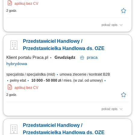
aplikuj bez CV
2 godz.
pokaż opis
Doradzanie klientom w zakresie nowoczesnych rozwiązań z obszaru
odnawialnych źródeł energii. Aktywne pozyskiwanie klientów oraz
Przedstawiciel Handlowy /
prowadzenie spotkań handlowych. Przygotowywanie ofert i finalizowanie
sprzedaży. Budowanie długofalowych relacji z klientami. Raportowanie
Przedstawicielka Handlowa ds. OZE
prowadzonych działań...
Klient portalu Praca.pl
Grudziądz
praca
hybrydowa
specjalista / specjalistka (mid)
umowa zlecenie / kontrakt B2B
pełny etat
10 000 - 50 000 zł
/ mies. (w zal. od umowy)
aplikuj bez CV
2 godz.
pokaż opis
Doradzanie klientom w zakresie nowoczesnych rozwiązań z obszaru
odnawialnych źródeł energii. Aktywne pozyskiwanie klientów oraz
Przedstawiciel Handlowy /
prowadzenie spotkań handlowych. Przygotowywanie ofert i finalizowanie
sprzedaży. Budowanie długofalowych relacji z klientami. Raportowanie
Przedstawicielka Handlowa ds. OZE