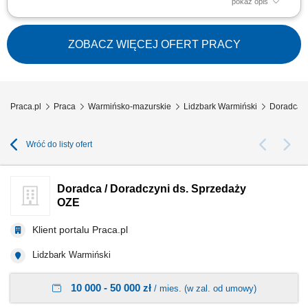
pokaż opis
Doradzanie klientom w zakresie nowoczesnych rozwiązań z obszaru
odnawialnych źródeł energii. Aktywne pozyskiwanie klientów oraz
prowadzenie spotkań handlowych. Przygotowywanie ofert i finalizowanie
ZOBACZ WIĘCEJ OFERT PRACY
sprzedaży. Budowanie długofalowych relacji z klientami. Raportowanie
prowadzonych działań...
Praca.pl
Praca
Warmińsko-mazurskie
Lidzbark Warmiński
Doradca e
Wróć do listy ofert
Doradca / Doradczyni ds. Sprzedaży
OZE
Klient portalu Praca.pl
Lidzbark Warmiński
10 000 - 50 000 zł
/ mies. (w zal. od umowy)