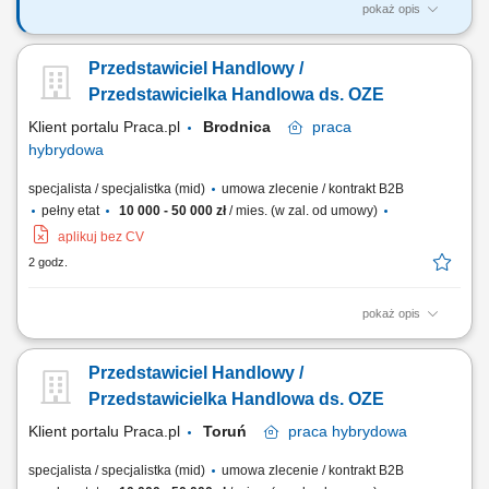
pokaż opis
Co będziesz robić? Doradzać firmom – pomagasz klientowi
biznesowemu znaleźć najlepsze oferty energii elektrycznej i gazu,
Przedstawiciel Handlowy /
dopasowane do ich potrzeb i profilu zużycia; Budować relacje –
pracujesz z klientami przez wiele lat, nie tylko na „jedną transakcję”
Przedstawicielka Handlowa ds. OZE
Pozyskiwać nowych...
Klient portalu Praca.pl
Brodnica
praca
hybrydowa
specjalista / specjalistka (mid)
umowa zlecenie / kontrakt B2B
pełny etat
10 000 - 50 000 zł
/ mies. (w zal. od umowy)
aplikuj bez CV
2 godz.
pokaż opis
Doradzanie klientom w zakresie nowoczesnych rozwiązań z obszaru
odnawialnych źródeł energii. Aktywne pozyskiwanie klientów oraz
Przedstawiciel Handlowy /
prowadzenie spotkań handlowych. Przygotowywanie ofert i
finalizowanie sprzedaży. Budowanie długofalowych relacji z klientami.
Przedstawicielka Handlowa ds. OZE
Raportowanie prowadzonych działań...
Klient portalu Praca.pl
Toruń
praca
hybrydowa
specjalista / specjalistka (mid)
umowa zlecenie / kontrakt B2B