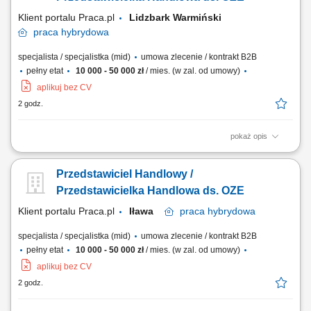
Klient portalu Praca.pl
Lidzbark Warmiński
praca
hybrydowa
specjalista / specjalistka (mid)
umowa zlecenie / kontrakt B2B
pełny etat
10 000 - 50 000 zł
/ mies. (w zal. od umowy)
aplikuj bez CV
2 godz.
pokaż opis
Doradzanie klientom w zakresie nowoczesnych rozwiązań z obszaru
odnawialnych źródeł energii. Aktywne pozyskiwanie klientów oraz
Przedstawiciel Handlowy /
prowadzenie spotkań handlowych. Przygotowywanie ofert i
finalizowanie sprzedaży. Budowanie długofalowych relacji z klientami.
Przedstawicielka Handlowa ds. OZE
Raportowanie prowadzonych działań...
Klient portalu Praca.pl
Iława
praca
hybrydowa
specjalista / specjalistka (mid)
umowa zlecenie / kontrakt B2B
pełny etat
10 000 - 50 000 zł
/ mies. (w zal. od umowy)
aplikuj bez CV
2 godz.