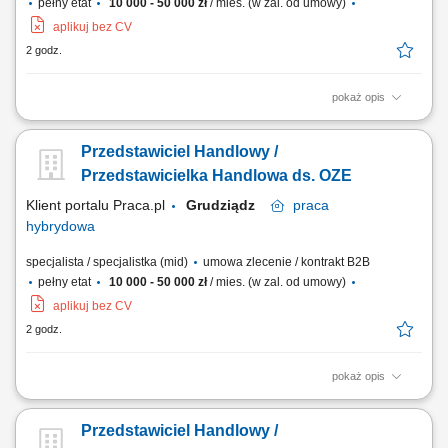
pełny etat
10 000 - 50 000 zł
/ mies. (w zal. od umowy)
aplikuj bez CV
2 godz.
pokaż opis
Doradzanie klientom w zakresie nowoczesnych rozwiązań z obszaru
odnawialnych źródeł energii. Aktywne pozyskiwanie klientów oraz
Przedstawiciel Handlowy /
prowadzenie spotkań handlowych. Przygotowywanie ofert i
finalizowanie sprzedaży. Budowanie długofalowych relacji z klientami.
Przedstawicielka Handlowa ds. OZE
Raportowanie prowadzonych działań...
Klient portalu Praca.pl
Grudziądz
praca
hybrydowa
specjalista / specjalistka (mid)
umowa zlecenie / kontrakt B2B
pełny etat
10 000 - 50 000 zł
/ mies. (w zal. od umowy)
aplikuj bez CV
2 godz.
pokaż opis
Doradzanie klientom w zakresie nowoczesnych rozwiązań z obszaru
odnawialnych źródeł energii. Aktywne pozyskiwanie klientów oraz
Przedstawiciel Handlowy /
prowadzenie spotkań handlowych. Przygotowywanie ofert i