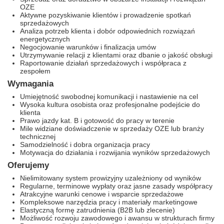
OZE
Aktywne pozyskiwanie klientów i prowadzenie spotkań
sprzedażowych
Analiza potrzeb klienta i dobór odpowiednich rozwiązań
energetycznych
Negocjowanie warunków i finalizacja umów
Utrzymywanie relacji z klientami oraz dbanie o jakość obsługi
Raportowanie działań sprzedażowych i współpraca z
zespołem
Wymagania
Umiejętność swobodnej komunikacji i nastawienie na cel
Wysoka kultura osobista oraz profesjonalne podejście do
klienta
Prawo jazdy kat. B i gotowość do pracy w terenie
Mile widziane doświadczenie w sprzedaży OZE lub branży
technicznej
Samodzielność i dobra organizacja pracy
Motywacja do działania i rozwijania wyników sprzedażowych
Oferujemy
Nielimitowany system prowizyjny uzależniony od wyników
Regularne, terminowe wypłaty oraz jasne zasady współpracy
Atrakcyjne warunki cenowe i wsparcie sprzedażowe
Kompleksowe narzędzia pracy i materiały marketingowe
Elastyczną formę zatrudnienia (B2B lub zlecenie)
Możliwość rozwoju zawodowego i awansu w strukturach firmy