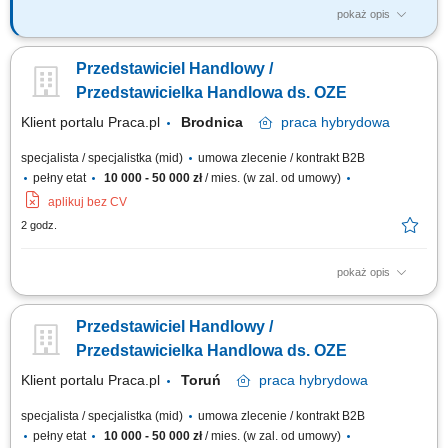
pokaż opis
Co będziesz robić? Doradzać firmom – pomagasz klientowi
biznesowemu znaleźć najlepsze oferty energii elektrycznej i gazu,
Przedstawiciel Handlowy /
dopasowane do ich potrzeb i profilu zużycia; Budować relacje –
pracujesz z klientami przez wiele lat, nie tylko na „jedną transakcję”
Przedstawicielka Handlowa ds. OZE
Pozyskiwać nowych...
Klient portalu Praca.pl
Brodnica
praca
hybrydowa
specjalista / specjalistka (mid)
umowa zlecenie / kontrakt B2B
pełny etat
10 000 - 50 000 zł
/ mies. (w zal. od umowy)
aplikuj bez CV
2 godz.
pokaż opis
Doradzanie klientom w zakresie nowoczesnych rozwiązań z obszaru
odnawialnych źródeł energii. Aktywne pozyskiwanie klientów oraz
Przedstawiciel Handlowy /
prowadzenie spotkań handlowych. Przygotowywanie ofert i finalizowanie
sprzedaży. Budowanie długofalowych relacji z klientami. Raportowanie
Przedstawicielka Handlowa ds. OZE
prowadzonych działań...
Klient portalu Praca.pl
Toruń
praca
hybrydowa
specjalista / specjalistka (mid)
umowa zlecenie / kontrakt B2B
pełny etat
10 000 - 50 000 zł
/ mies. (w zal. od umowy)