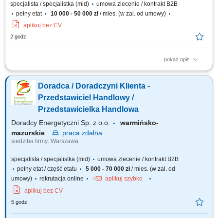
specjalista / specjalistka (mid)
umowa zlecenie / kontrakt B2B
pełny etat
10 000 - 50 000 zł
/ mies. (w zal. od umowy)
aplikuj bez CV
2 godz.
pokaż opis
Doradzanie klientom w zakresie nowoczesnych rozwiązań z obszaru
odnawialnych źródeł energii. Aktywne pozyskiwanie klientów oraz
Doradca / Doradczyni Klienta -
prowadzenie spotkań handlowych. Przygotowywanie ofert i finalizowanie
sprzedaży. Budowanie długofalowych relacji z klientami. Raportowanie
Przedstawiciel Handlowy /
prowadzonych działań...
Przedstawicielka Handlowa
Doradcy Energetyczni Sp. z o.o.
warmińsko-
mazurskie
praca
zdalna
siedziba firmy: Warszawa
specjalista / specjalistka (mid)
umowa zlecenie / kontrakt B2B
pełny etat / część etatu
5 000 - 70 000 zł
/ mies. (w zal. od
umowy)
rekrutacja online
aplikuj szybko
aplikuj bez CV
5 godz.