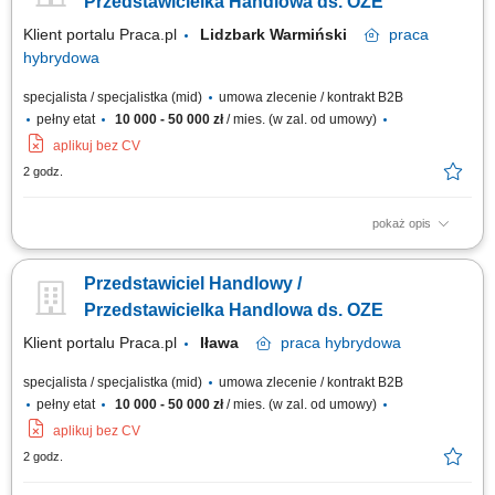
Przedstawicielka Handlowa ds. OZE
Klient portalu Praca.pl
Lidzbark Warmiński
praca
hybrydowa
specjalista / specjalistka (mid)
umowa zlecenie / kontrakt B2B
pełny etat
10 000 - 50 000 zł
/ mies. (w zal. od umowy)
aplikuj bez CV
2 godz.
pokaż opis
Doradzanie klientom w zakresie nowoczesnych rozwiązań z obszaru
odnawialnych źródeł energii. Aktywne pozyskiwanie klientów oraz
Przedstawiciel Handlowy /
prowadzenie spotkań handlowych. Przygotowywanie ofert i finalizowanie
sprzedaży. Budowanie długofalowych relacji z klientami. Raportowanie
Przedstawicielka Handlowa ds. OZE
prowadzonych działań...
Klient portalu Praca.pl
Iława
praca
hybrydowa
specjalista / specjalistka (mid)
umowa zlecenie / kontrakt B2B
pełny etat
10 000 - 50 000 zł
/ mies. (w zal. od umowy)
aplikuj bez CV
2 godz.