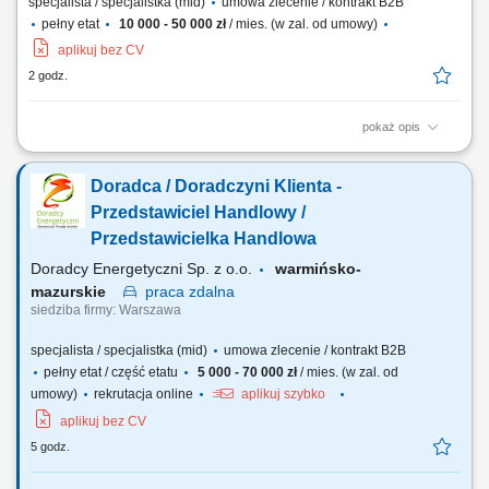
specjalista / specjalistka (mid)
umowa zlecenie / kontrakt B2B
pełny etat
10 000 - 50 000 zł
/ mies. (w zal. od umowy)
aplikuj bez CV
2 godz.
pokaż opis
Doradzanie klientom w zakresie nowoczesnych rozwiązań z obszaru
odnawialnych źródeł energii. Aktywne pozyskiwanie klientów oraz
Doradca / Doradczyni Klienta -
prowadzenie spotkań handlowych. Przygotowywanie ofert i
finalizowanie sprzedaży. Budowanie długofalowych relacji z klientami.
Przedstawiciel Handlowy /
Raportowanie prowadzonych działań...
Przedstawicielka Handlowa
Doradcy Energetyczni Sp. z o.o.
warmińsko-
mazurskie
praca
zdalna
siedziba firmy: Warszawa
specjalista / specjalistka (mid)
umowa zlecenie / kontrakt B2B
pełny etat / część etatu
5 000 - 70 000 zł
/ mies. (w zal. od
umowy)
rekrutacja online
aplikuj szybko
aplikuj bez CV
5 godz.