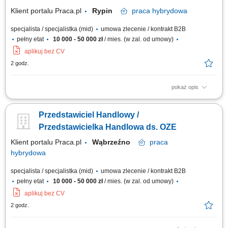
prowadzonych działań...
Klient portalu Praca.pl
Rypin
praca
hybrydowa
specjalista / specjalistka (mid)
umowa zlecenie / kontrakt B2B
pełny etat
10 000 - 50 000 zł
/ mies. (w zal. od umowy)
aplikuj bez CV
2 godz.
pokaż opis
Doradzanie klientom w zakresie nowoczesnych rozwiązań z obszaru
odnawialnych źródeł energii. Aktywne pozyskiwanie klientów oraz
Przedstawiciel Handlowy /
prowadzenie spotkań handlowych. Przygotowywanie ofert i finalizowanie
sprzedaży. Budowanie długofalowych relacji z klientami. Raportowanie
Przedstawicielka Handlowa ds. OZE
prowadzonych działań...
Klient portalu Praca.pl
Wąbrzeźno
praca
hybrydowa
specjalista / specjalistka (mid)
umowa zlecenie / kontrakt B2B
pełny etat
10 000 - 50 000 zł
/ mies. (w zal. od umowy)
aplikuj bez CV
2 godz.