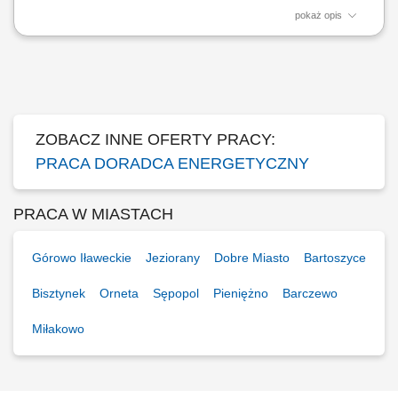
pokaż opis
Doradzanie klientom w zakresie nowoczesnych rozwiązań z obszaru
odnawialnych źródeł energii. Aktywne pozyskiwanie klientów oraz
prowadzenie spotkań handlowych. Przygotowywanie ofert i
finalizowanie sprzedaży. Budowanie długofalowych relacji z klientami.
Raportowanie prowadzonych działań...
ZOBACZ INNE OFERTY PRACY:
PRACA DORADCA ENERGETYCZNY
PRACA W MIASTACH
Górowo Iławeckie
Jeziorany
Dobre Miasto
Bartoszyce
Bisztynek
Orneta
Sępopol
Pieniężno
Barczewo
Miłakowo