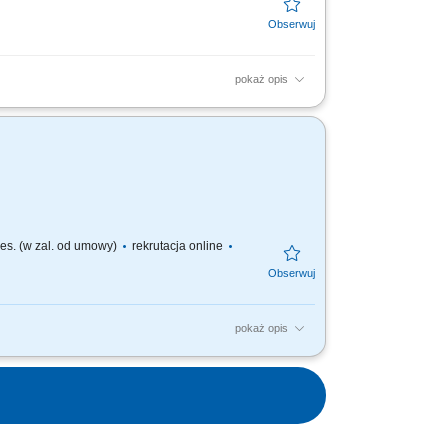
pokaż opis
Aktywne doradztwo produktowe oraz
 Współpraca z zespołem...
ies. (w zal. od umowy)
rekrutacja online
pokaż opis
ywne pozyskiwanie nowych klientów B2B oraz
ż systemów...