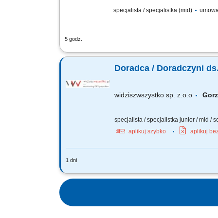
specjalista / specjalistka (mid)
umowa
5 godz.
Twój obszar odpowiedzialności: Budowan
prowadzenie prezentacji i pokazów u k
Doradca / Doradczyni ds
widziszwszystko sp. z.o.o
Gor
specjalista / specjalistka junior / mid / 
aplikuj szybko
aplikuj be
1 dni
Opis stanowiska Poszukujemy osoby na
budowanie własnej bazy kontaktów. Do