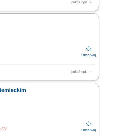
pokaż opis
rami, reprezentowanie firmy podczas targów
nie nowych rynków...
pokaż opis
Aktywne doradztwo produktowe oraz
 Współpraca z zespołem...
niemieckim
z CV