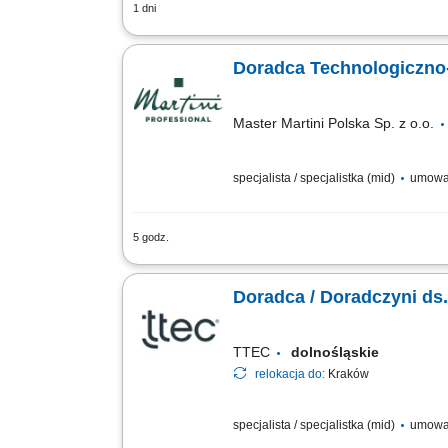
1 dni
wyszukiwanie nowych kontaktów handlow
oraz spotkań branżowych, analiza rynk
Doradca Technologiczno
Master Martini Polska Sp. z o.o.
specjalista / specjalistka (mid)
umowa
5 godz.
Twój obszar odpowiedzialności: Budowan
prowadzenie prezentacji i pokazów u k
Doradca / Doradczyni ds
TTEC
dolnośląskie
relokacja do:
Kraków
specjalista / specjalistka (mid)
umowa