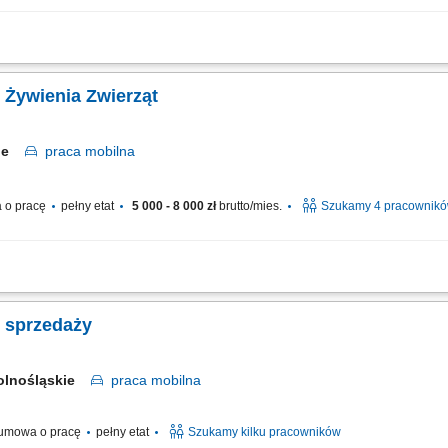
ji z klientami i rozwijanie powierzonych kont biznesowych, rekomendowanie dzia
ketingowych oraz proponowanie nowych możliwości rozwoju, aktywne budowanie rel
 Żywienia Zwierząt
kie
praca
mobilna
 o pracę
pełny etat
5 000 - 8 000 zł
brutto/mies.
Szukamy 4 pracownik
 w kilku lokalizacjach w Polsce. Zakres obowiązków: Sprzedaż dodatków paszowy
wijanie współpracy z obecnymi partnerami. Budowanie długofalowych relacji z hod
. sprzedaży
olnośląskie
praca
mobilna
umowa o pracę
pełny etat
Szukamy kilku pracowników