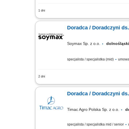
1 dni
Opis stanowiska prowadzenie konsultac
reklamowych, analizowanie wyników mar
Doradca / Doradczyni ds.
Soymax Sp. z o.o.
dolnośląs
specjalista / specjalistka (mid)
umowa
2 dni
Poszukujemy Konsultantów ds. Żywienia
Pozyskiwanie nowych klientów oraz roz
Doradca / Doradczyni ds
Timac Agro Polska Sp. z o.o.
d
specjalista / specjalistka mid / senior