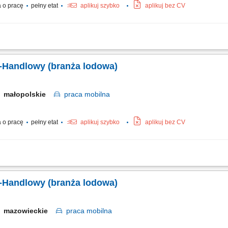
 o pracę
pełny etat
aplikuj szybko
aplikuj bez CV
ie długofalowych, partnerskich relacji z klientami B2B (cukiernie, lodziarnie). 
lientów. Udział w targach, szkoleniach oraz kluczowych wydarzeniach branżowych.
-Handlowy (branża lodowa)
małopolskie
praca
mobilna
 o pracę
pełny etat
aplikuj szybko
aplikuj bez CV
ie długofalowych, partnerskich relacji z klientami B2B (cukiernie, lodziarnie). 
lientów. Udział w targach, szkoleniach oraz kluczowych wydarzeniach branżowych.
-Handlowy (branża lodowa)
mazowieckie
praca
mobilna