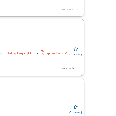
pokaż opis
łań zwiększających skuteczność kampanii
acji z klientami i...
ów
aplikuj szybko
aplikuj bez CV
pokaż opis
ch dla bydła na powierzonym terenie.
owcami i...