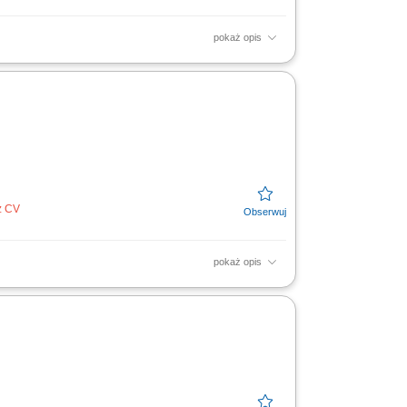
pokaż opis
 i rekomendacja najlepszych rozwiązań;
z CV
pokaż opis
izowanie wyników kampanii reklamowych oraz
owych...