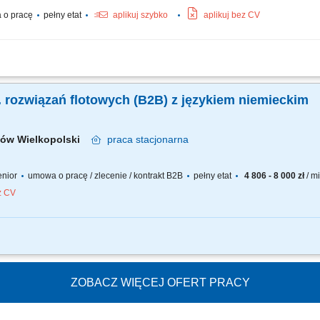
 o pracę
pełny etat
aplikuj szybko
aplikuj bez CV
ie długofalowych, partnerskich relacji z klientami B2B (cukiernie, lodziarnie). 
lientów. Udział w targach, szkoleniach oraz kluczowych wydarzeniach branżowych.
. rozwiązań flotowych (B2B) z językiem niemieckim
zów Wielkopolski
praca
stacjonarna
senior
umowa o pracę / zlecenie / kontrakt B2B
pełny etat
4 806 - 8 000 zł
/ m
z CV
stawionej na realizację celów sprzedażowych. Zakres obowiązków obejmuje akt
 zadań należeć będzie m.in. pozyskiwanie nowych klientów biznesowych, sprzeda
ZOBACZ WIĘCEJ OFERT PRACY