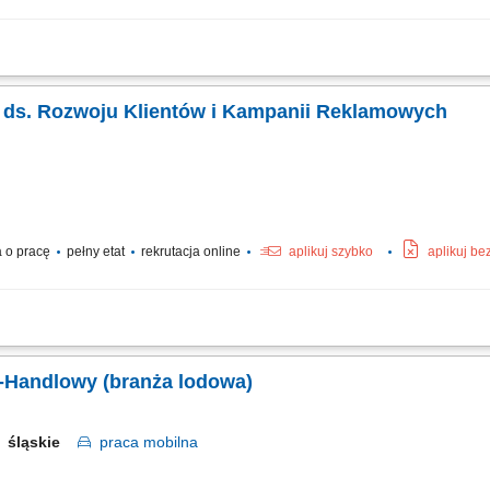
ązków: Wizyty u Rolników i budowanie zaufania; Ekspertyza: ocena upraw/zwierząt
ientów; Realizacja planów sprzedażowych;
ka ds. Rozwoju Klientów i Kampanii Reklamowych
 o pracę
pełny etat
rekrutacja online
aplikuj szybko
aplikuj be
 z klientami biznesowymi poprzez regularny kontakt telefoniczny i mailowy, anal
 ich skuteczność, identyfikowanie możliwości rozwoju kont i pozyskiwania dodatk
-Handlowy (branża lodowa)
śląskie
praca
mobilna