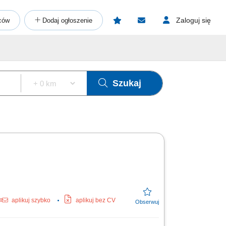
Zaloguj się
ców
Dodaj ogłoszenie
Szukaj
aplikuj szybko
aplikuj bez CV