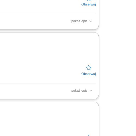
pokaż opis
Aktywne doradztwo produktowe oraz
 Współpraca z zespołem...
pokaż opis
Aktywne doradztwo produktowe oraz
 Współpraca z zespołem...