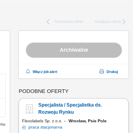
Poprzednia
oferta
Następna
oferta
Archiwalne
Włącz job alert
Drukuj
PODOBNE OFERTY
Specjalista / Specjalistka ds.
Rozwoju Rynku
Flexolabels Sp. z o.o.
Wrocław, Psie Pole
emu
praca
stacjonarna