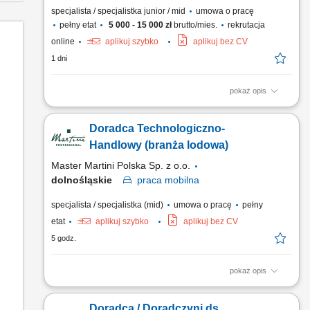
specjalista / specjalistka junior / mid
umowa o pracę
pełny etat
5 000 - 15 000 zł
brutto/mies.
rekrutacja
online
aplikuj szybko
aplikuj bez CV
1 dni
pokaż opis
wyszukiwanie nowych kontaktów handlowych i nawiązywanie
relacji biznesowych, umawianie spotkań z klientami i
Doradca Technologiczno-
partnerami, reprezentowanie firmy podczas targów oraz
spotkań branżowych, analiza rynku i proponowanie
Handlowy (branża lodowa)
usprawnień wspierających rozwój sprzedaży, aktywne
Master Martini Polska Sp. z o.o.
pozyskiwanie nowych rynków...
dolnośląskie
praca
mobilna
specjalista / specjalistka (mid)
umowa o pracę
pełny
etat
aplikuj szybko
aplikuj bez CV
5 godz.
pokaż opis
Twój obszar odpowiedzialności: Budowanie długofalowych,
partnerskich relacji z klientami B2B (cukiernie, lodziarnie).
Doradca / Doradczyni ds.