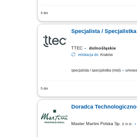
4 dni
Teren pracy: 2-3 powiaty Zakres Obowi
Codzienne wsparcie techniczne dla Kl
Specjalista / Specjalist
TTEC
dolnośląskie
relokacja do:
Kraków
specjalista / specjalistka (mid)
umowa
5 dni
Opis stanowiska rozwijanie współpracy
rekomendowanie działań zwiększających
Doradca Technologiczno
Master Martini Polska Sp. z o.o.