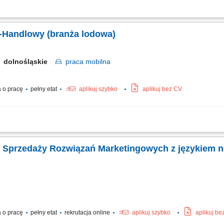
ych i nawiązywanie relacji biznesowych, umawianie spotkań z klientami i partne
u i proponowanie usprawnień wspierających rozwój sprzedaży, aktywne pozyskiwa
-Handlowy (branża lodowa)
dolnośląskie
praca
mobilna
 o pracę
pełny etat
aplikuj szybko
aplikuj bez CV
ie długofalowych, partnerskich relacji z klientami B2B (cukiernie, lodziarnie). 
lientów. Udział w targach, szkoleniach oraz kluczowych wydarzeniach branżowych.
. Sprzedaży Rozwiązań Marketingowych z językiem 
 o pracę
pełny etat
rekrutacja online
aplikuj szybko
aplikuj be