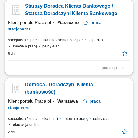
Aktywne pozyskiwanie Klientów i utrzymywanie z nimi pozytywnych
Starszy Doradca Klienta Bankowego /
relacji; Realizacja celów sprzedażowych; Kształtowanie pozytywnego
wizerunku Banku poprzez wysoką jakość obsługi; Operacyjna obsługa
Starsza Doradczyni Klienta Bankowego
Klientów...
Klient portalu Praca.pl
Piaseczno
praca
stacjonarna
specjalista / specjalistka mid / senior / ekspert / ekspertka
umowa o pracę
pełny etat
6 dni
pokaż opis
Analiza potrzeb finansowych klientów indywidualnych oraz sektora MŚP
i proponowanie dopasowanych rozwiązań; Aktywne pozyskiwanie
Doradca / Doradczyni Klienta
nowych klientów oraz budowanie długoterminowych relacji
biznesowych; Sprzedaż produktów i usług bankowych, w tym funduszy
(bankowość)
inwestycyjnych; Umawianie i prowadzenie...
Klient portalu Praca.pl
Warszawa
praca
stacjonarna
specjalista / specjalistka (mid)
umowa o pracę
pełny etat
rekrutacja online
2 dni