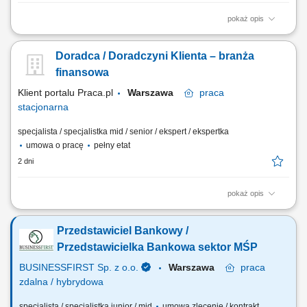
pokaż opis
obsługa klientów; utrzymywanie dobrych relacji z klientami; realizacja
celów sprzedażowych; dbałość o wysoką jakość obsługi klientów oraz
Doradca / Doradczyni Klienta – branża
firm;
finansowa
Klient portalu Praca.pl
Warszawa
praca
stacjonarna
specjalista / specjalistka mid / senior / ekspert / ekspertka
umowa o pracę
pełny etat
2 dni
pokaż opis
Aktywne pozyskiwanie klientów i budowanie z nimi długofalowych
relacji. Diagnozowanie potrzeb klientów i dopasowywanie
Przedstawiciel Bankowy /
odpowiednich rozwiązań finansowych. Sprzedaż produktów
bankowych, w tym funduszy inwestycyjnych. Operacyjna obsługa
Przedstawicielka Bankowa sektor MŚP
klientów indywidualnych i firm z sektora MŚP....
BUSINESSFIRST Sp. z o.o.
Warszawa
praca
zdalna / hybrydowa
specjalista / specjalistka junior / mid
umowa zlecenie / kontrakt