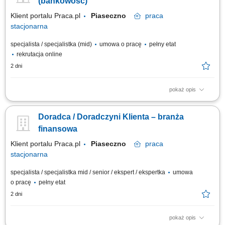
(bankowość)
Klient portalu Praca.pl
Piaseczno
praca
stacjonarna
specjalista / specjalistka (mid)
umowa o pracę
pełny etat
rekrutacja online
2 dni
pokaż opis
obsługa klientów; utrzymywanie dobrych relacji z klientami; realizacja
celów sprzedażowych; dbałość o wysoką jakość obsługi klientów oraz
Doradca / Doradczyni Klienta – branża
firm;
finansowa
Klient portalu Praca.pl
Piaseczno
praca
stacjonarna
specjalista / specjalistka mid / senior / ekspert / ekspertka
umowa
o pracę
pełny etat
2 dni
pokaż opis