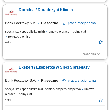
Aktywne pozyskiwanie klientów i budowanie z nimi długofalowych relacji.
Diagnozowanie potrzeb klientów i dopasowywanie odpowiednich
Doradca / Doradczyni Klienta
rozwiązań finansowych. Sprzedaż produktów bankowych, w tym funduszy
inwestycyjnych. Operacyjna obsługa klientów indywidualnych i firm z
sektora MŚP....
Bank Pocztowy S.A.
Piaseczno
praca
stacjonarna
specjalista / specjalistka (mid)
umowa o pracę
pełny etat
rekrutacja online
4 dni
pokaż opis
Twój zakres obowiązków diagnozowanie potrzeb i oczekiwań Klientów,
nawiązywanie i utrzymywanie relacji z Klientami, realizacja celów
Ekspert / Ekspertka w Sieci Sprzedaży
sprzedażowych, kształtowanie pozytywnego wizerunku Banku poprzez
wysoką jakość obsługi, operacyjna obsługa Klientów detalicznych,
małych i średnich firm.
Bank Pocztowy S.A.
Piaseczno
praca
stacjonarna
specjalista / specjalistka mid / senior / ekspert / ekspertka
umowa
o pracę
pełny etat
4 dni