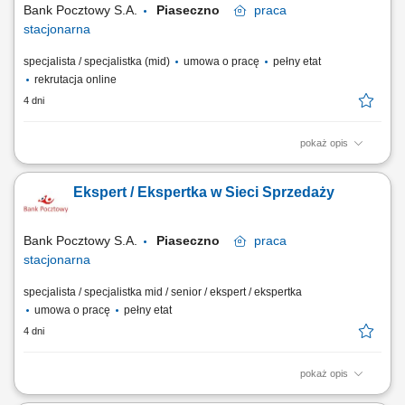
Bank Pocztowy S.A.
Piaseczno
praca
stacjonarna
specjalista / specjalistka (mid)
umowa o pracę
pełny etat
rekrutacja online
4 dni
pokaż opis
Twój zakres obowiązków diagnozowanie potrzeb i oczekiwań Klientów,
nawiązywanie i utrzymywanie relacji z Klientami, realizacja celów
Ekspert / Ekspertka w Sieci Sprzedaży
sprzedażowych, kształtowanie pozytywnego wizerunku Banku poprzez
wysoką jakość obsługi, operacyjna obsługa Klientów detalicznych,
małych i średnich firm.
Bank Pocztowy S.A.
Piaseczno
praca
stacjonarna
specjalista / specjalistka mid / senior / ekspert / ekspertka
umowa o pracę
pełny etat
4 dni
pokaż opis
Twój zakres obowiązków Diagnozowanie potrzeb i oczekiwań Klientów;