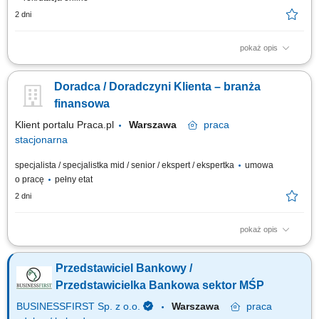
2 dni
pokaż opis
obsługa klientów; utrzymywanie dobrych relacji z klientami; realizacja
celów sprzedażowych; dbałość o wysoką jakość obsługi klientów oraz
Doradca / Doradczyni Klienta – branża
firm;
finansowa
Klient portalu Praca.pl
Warszawa
praca
stacjonarna
specjalista / specjalistka mid / senior / ekspert / ekspertka
umowa
o pracę
pełny etat
2 dni
pokaż opis
Aktywne pozyskiwanie klientów i budowanie z nimi długofalowych relacji.
Diagnozowanie potrzeb klientów i dopasowywanie odpowiednich
Przedstawiciel Bankowy /
rozwiązań finansowych. Sprzedaż produktów bankowych, w tym funduszy
inwestycyjnych. Operacyjna obsługa klientów indywidualnych i firm z
Przedstawicielka Bankowa sektor MŚP
sektora MŚP....
BUSINESSFIRST Sp. z o.o.
Warszawa
praca