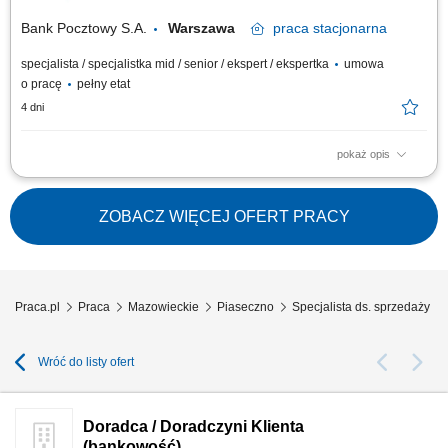
małych i średnich firm.
Bank Pocztowy S.A.
Warszawa
praca
stacjonarna
specjalista / specjalistka mid / senior / ekspert / ekspertka
umowa
o pracę
pełny etat
4 dni
pokaż opis
Twój zakres obowiązków Diagnozowanie potrzeb i oczekiwań Klientów;
Aktywne pozyskiwanie Klientów i utrzymywanie z nimi pozytywnych
relacji; Realizacja celów sprzedażowych; Kształtowanie pozytywnego
ZOBACZ WIĘCEJ OFERT PRACY
wizerunku Banku poprzez wysoką jakość obsługi; Operacyjna obsługa
Klientów...
Praca.pl
Praca
Mazowieckie
Piaseczno
Specjalista ds. sprzedaży 
Wróć do listy ofert
Doradca / Doradczyni Klienta
(bankowość)