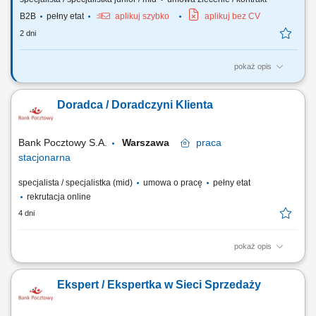
B2B
pełny etat
aplikuj szybko
aplikuj bez CV
2 dni
pokaż opis
Opis stanowiska Pozyskiwanie klientów biznesowych oraz sprzedaż
produktów finansowych B2B, takich jak leasing, kredyty firmowe,
Doradca / Doradczyni Klienta
rachunki bankowe, faktoring i inne rozwiązania finansowe. Rozwój w
kierunku multidoradcy poprzez poszerzanie oferty produktowej dla
klientów biznesowych. Aktywny...
Bank Pocztowy S.A.
Warszawa
praca
stacjonarna
specjalista / specjalistka (mid)
umowa o pracę
pełny etat
rekrutacja online
4 dni
pokaż opis
Twój zakres obowiązków diagnozowanie potrzeb i oczekiwań Klientów,
nawiązywanie i utrzymywanie relacji z Klientami, realizacja celów
Ekspert / Ekspertka w Sieci Sprzedaży
sprzedażowych, kształtowanie pozytywnego wizerunku Banku poprzez
wysoką jakość obsługi, operacyjna obsługa Klientów detalicznych,
małych i średnich firm.