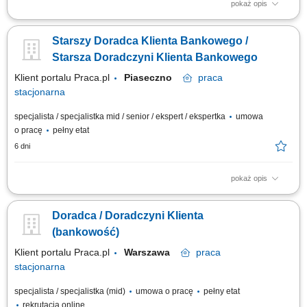
pokaż opis
Twój zakres obowiązków Diagnozowanie potrzeb i oczekiwań Klientów;
Aktywne pozyskiwanie Klientów i utrzymywanie z nimi pozytywnych
Starszy Doradca Klienta Bankowego /
relacji; Realizacja celów sprzedażowych; Kształtowanie pozytywnego
wizerunku Banku poprzez wysoką jakość obsługi; Operacyjna obsługa
Starsza Doradczyni Klienta Bankowego
Klientów...
Klient portalu Praca.pl
Piaseczno
praca
stacjonarna
specjalista / specjalistka mid / senior / ekspert / ekspertka
umowa
o pracę
pełny etat
6 dni
pokaż opis
Analiza potrzeb finansowych klientów indywidualnych oraz sektora MŚP i
proponowanie dopasowanych rozwiązań; Aktywne pozyskiwanie nowych
Doradca / Doradczyni Klienta
klientów oraz budowanie długoterminowych relacji biznesowych;
Sprzedaż produktów i usług bankowych, w tym funduszy inwestycyjnych;
(bankowość)
Umawianie i prowadzenie...
Klient portalu Praca.pl
Warszawa
praca
stacjonarna
specjalista / specjalistka (mid)
umowa o pracę
pełny etat
rekrutacja online