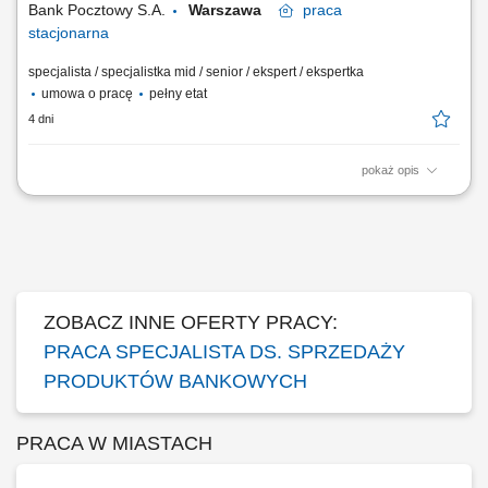
Bank Pocztowy S.A.
Warszawa
praca
stacjonarna
specjalista / specjalistka mid / senior / ekspert / ekspertka
umowa o pracę
pełny etat
4 dni
pokaż opis
Twój zakres obowiązków Diagnozowanie potrzeb i oczekiwań Klientów;
Aktywne pozyskiwanie Klientów i utrzymywanie z nimi pozytywnych
relacji; Realizacja celów sprzedażowych; Kształtowanie pozytywnego
wizerunku Banku poprzez wysoką jakość obsługi; Operacyjna obsługa
Klientów...
ZOBACZ INNE OFERTY PRACY:
PRACA SPECJALISTA DS. SPRZEDAŻY
PRODUKTÓW BANKOWYCH
PRACA W MIASTACH