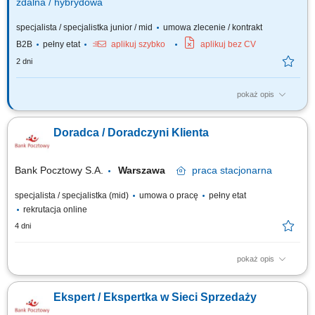
zdalna / hybrydowa
specjalista / specjalistka junior / mid
umowa zlecenie / kontrakt
B2B
pełny etat
aplikuj szybko
aplikuj bez CV
2 dni
pokaż opis
Opis stanowiska Pozyskiwanie klientów biznesowych oraz sprzedaż
produktów finansowych B2B, takich jak leasing, kredyty firmowe, rachunki
Doradca / Doradczyni Klienta
bankowe, faktoring i inne rozwiązania finansowe. Rozwój w kierunku
multidoradcy poprzez poszerzanie oferty produktowej dla klientów
biznesowych. Aktywny...
Bank Pocztowy S.A.
Warszawa
praca
stacjonarna
specjalista / specjalistka (mid)
umowa o pracę
pełny etat
rekrutacja online
4 dni
pokaż opis
Twój zakres obowiązków diagnozowanie potrzeb i oczekiwań Klientów,
nawiązywanie i utrzymywanie relacji z Klientami, realizacja celów
Ekspert / Ekspertka w Sieci Sprzedaży
sprzedażowych, kształtowanie pozytywnego wizerunku Banku poprzez
wysoką jakość obsługi, operacyjna obsługa Klientów detalicznych,