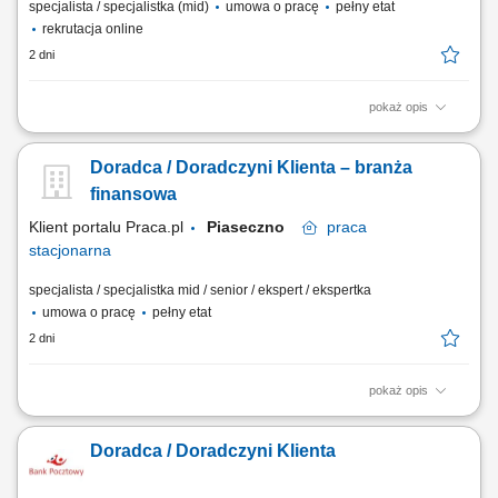
specjalista / specjalistka (mid)
umowa o pracę
pełny etat
rekrutacja online
2 dni
pokaż opis
obsługa klientów; utrzymywanie dobrych relacji z klientami; realizacja
celów sprzedażowych; dbałość o wysoką jakość obsługi klientów oraz
Doradca / Doradczyni Klienta – branża
firm;
finansowa
Klient portalu Praca.pl
Piaseczno
praca
stacjonarna
specjalista / specjalistka mid / senior / ekspert / ekspertka
umowa o pracę
pełny etat
2 dni
pokaż opis
Aktywne pozyskiwanie klientów i budowanie z nimi długofalowych
relacji. Diagnozowanie potrzeb klientów i dopasowywanie
Doradca / Doradczyni Klienta
odpowiednich rozwiązań finansowych. Sprzedaż produktów
bankowych, w tym funduszy inwestycyjnych. Operacyjna obsługa
klientów indywidualnych i firm z sektora MŚP....