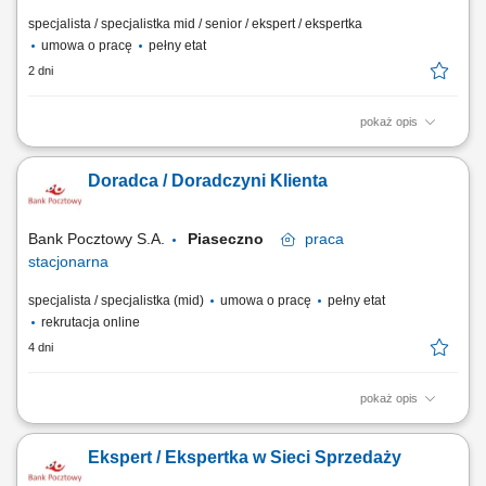
specjalista / specjalistka mid / senior / ekspert / ekspertka
umowa o pracę
pełny etat
2 dni
pokaż opis
Aktywne pozyskiwanie klientów i budowanie z nimi długofalowych
relacji. Diagnozowanie potrzeb klientów i dopasowywanie
Doradca / Doradczyni Klienta
odpowiednich rozwiązań finansowych. Sprzedaż produktów
bankowych, w tym funduszy inwestycyjnych. Operacyjna obsługa
klientów indywidualnych i firm z sektora MŚP....
Bank Pocztowy S.A.
Piaseczno
praca
stacjonarna
specjalista / specjalistka (mid)
umowa o pracę
pełny etat
rekrutacja online
4 dni
pokaż opis
Twój zakres obowiązków diagnozowanie potrzeb i oczekiwań Klientów,
nawiązywanie i utrzymywanie relacji z Klientami, realizacja celów
Ekspert / Ekspertka w Sieci Sprzedaży
sprzedażowych, kształtowanie pozytywnego wizerunku Banku poprzez
wysoką jakość obsługi, operacyjna obsługa Klientów detalicznych,