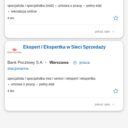
specjalista / specjalistka (mid)
umowa o pracę
pełny etat
rekrutacja online
4 dni
pokaż opis
Twój zakres obowiązków diagnozowanie potrzeb i oczekiwań Klientów,
nawiązywanie i utrzymywanie relacji z Klientami, realizacja celów
Ekspert / Ekspertka w Sieci Sprzedaży
sprzedażowych, kształtowanie pozytywnego wizerunku Banku poprzez
wysoką jakość obsługi, operacyjna obsługa Klientów detalicznych,
małych i średnich firm.
Bank Pocztowy S.A.
Warszawa
praca
stacjonarna
specjalista / specjalistka mid / senior / ekspert / ekspertka
umowa o pracę
pełny etat
4 dni
pokaż opis
Twój zakres obowiązków Diagnozowanie potrzeb i oczekiwań Klientów;
Aktywne pozyskiwanie Klientów i utrzymywanie z nimi pozytywnych
relacji; Realizacja celów sprzedażowych; Kształtowanie pozytywnego
wizerunku Banku poprzez wysoką jakość obsługi; Operacyjna obsługa