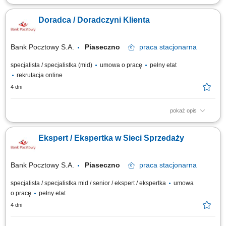
Aktywne pozyskiwanie klientów i budowanie z nimi długofalowych relacji.
Diagnozowanie potrzeb klientów i dopasowywanie odpowiednich
Doradca / Doradczyni Klienta
rozwiązań finansowych. Sprzedaż produktów bankowych, w tym funduszy
inwestycyjnych. Operacyjna obsługa klientów indywidualnych i firm z
sektora MŚP....
Bank Pocztowy S.A.
Piaseczno
praca
stacjonarna
specjalista / specjalistka (mid)
umowa o pracę
pełny etat
rekrutacja online
4 dni
pokaż opis
Twój zakres obowiązków diagnozowanie potrzeb i oczekiwań Klientów,
nawiązywanie i utrzymywanie relacji z Klientami, realizacja celów
Ekspert / Ekspertka w Sieci Sprzedaży
sprzedażowych, kształtowanie pozytywnego wizerunku Banku poprzez
wysoką jakość obsługi, operacyjna obsługa Klientów detalicznych,
małych i średnich firm.
Bank Pocztowy S.A.
Piaseczno
praca
stacjonarna
specjalista / specjalistka mid / senior / ekspert / ekspertka
umowa
o pracę
pełny etat
4 dni