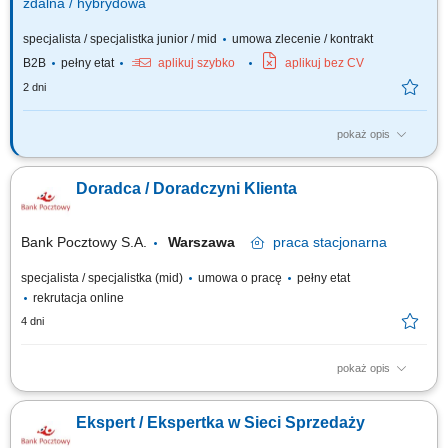
zdalna / hybrydowa
specjalista / specjalistka junior / mid
umowa zlecenie / kontrakt
B2B
pełny etat
aplikuj szybko
aplikuj bez CV
2 dni
pokaż opis
Opis stanowiska Pozyskiwanie klientów biznesowych oraz sprzedaż
produktów finansowych B2B, takich jak leasing, kredyty firmowe, rachunki
Doradca / Doradczyni Klienta
bankowe, faktoring i inne rozwiązania finansowe. Rozwój w kierunku
multidoradcy poprzez poszerzanie oferty produktowej dla klientów
biznesowych. Aktywny...
Bank Pocztowy S.A.
Warszawa
praca
stacjonarna
specjalista / specjalistka (mid)
umowa o pracę
pełny etat
rekrutacja online
4 dni
pokaż opis
Twój zakres obowiązków diagnozowanie potrzeb i oczekiwań Klientów,
nawiązywanie i utrzymywanie relacji z Klientami, realizacja celów
Ekspert / Ekspertka w Sieci Sprzedaży
sprzedażowych, kształtowanie pozytywnego wizerunku Banku poprzez
wysoką jakość obsługi, operacyjna obsługa Klientów detalicznych,