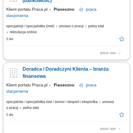
(bankowość)
Klient portalu Praca.pl
Piaseczno
praca
stacjonarna
specjalista / specjalistka (mid)
umowa o pracę
pełny etat
rekrutacja online
2 dni
pokaż opis
obsługa klientów; utrzymywanie dobrych relacji z klientami; realizacja
celów sprzedażowych; dbałość o wysoką jakość obsługi klientów oraz
Doradca / Doradczyni Klienta – branża
firm;
finansowa
Klient portalu Praca.pl
Piaseczno
praca
stacjonarna
specjalista / specjalistka mid / senior / ekspert / ekspertka
umowa
o pracę
pełny etat
2 dni
pokaż opis