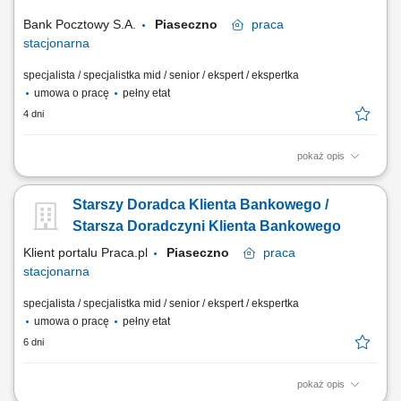
małych i średnich firm.
Bank Pocztowy S.A.
Piaseczno
praca
stacjonarna
specjalista / specjalistka mid / senior / ekspert / ekspertka
umowa o pracę
pełny etat
4 dni
pokaż opis
Twój zakres obowiązków Diagnozowanie potrzeb i oczekiwań Klientów;
Aktywne pozyskiwanie Klientów i utrzymywanie z nimi pozytywnych
Starszy Doradca Klienta Bankowego /
relacji; Realizacja celów sprzedażowych; Kształtowanie pozytywnego
wizerunku Banku poprzez wysoką jakość obsługi; Operacyjna obsługa
Starsza Doradczyni Klienta Bankowego
Klientów...
Klient portalu Praca.pl
Piaseczno
praca
stacjonarna
specjalista / specjalistka mid / senior / ekspert / ekspertka
umowa o pracę
pełny etat
6 dni
pokaż opis