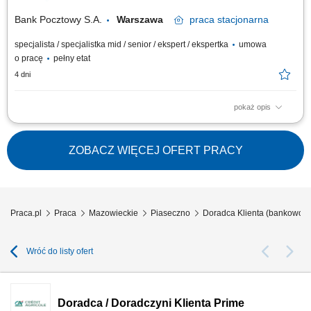
małych i średnich firm.
Bank Pocztowy S.A.
Warszawa
praca
stacjonarna
specjalista / specjalistka mid / senior / ekspert / ekspertka
umowa
o pracę
pełny etat
4 dni
pokaż opis
Twój zakres obowiązków Diagnozowanie potrzeb i oczekiwań Klientów;
Aktywne pozyskiwanie Klientów i utrzymywanie z nimi pozytywnych
relacji; Realizacja celów sprzedażowych; Kształtowanie pozytywnego
ZOBACZ WIĘCEJ OFERT PRACY
wizerunku Banku poprzez wysoką jakość obsługi; Operacyjna obsługa
Klientów...
Praca.pl
Praca
Mazowieckie
Piaseczno
Doradca Klienta (bankowość
Wróć do listy ofert
Doradca / Doradczyni Klienta Prime