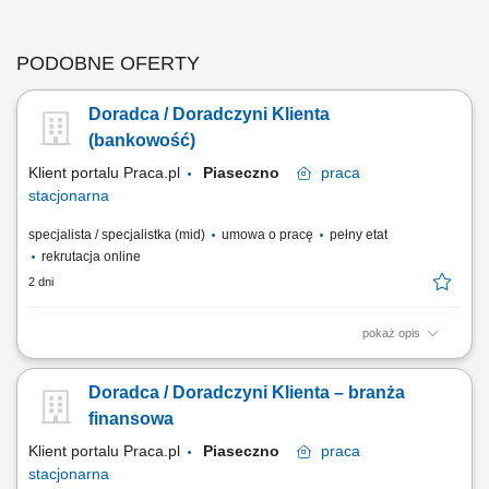
PODOBNE OFERTY
Doradca / Doradczyni Klienta
(bankowość)
Klient portalu Praca.pl
Piaseczno
praca
stacjonarna
specjalista / specjalistka (mid)
umowa o pracę
pełny etat
rekrutacja online
2 dni
pokaż opis
obsługa klientów; utrzymywanie dobrych relacji z klientami; realizacja
celów sprzedażowych; dbałość o wysoką jakość obsługi klientów oraz
Doradca / Doradczyni Klienta – branża
firm;
finansowa
Klient portalu Praca.pl
Piaseczno
praca
stacjonarna