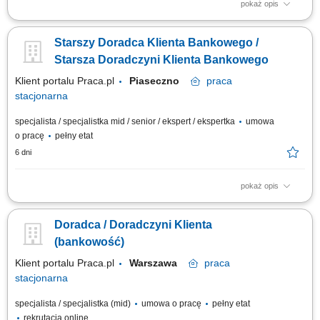
pokaż opis
Twój zakres obowiązków Diagnozowanie potrzeb i oczekiwań Klientów;
Aktywne pozyskiwanie Klientów i utrzymywanie z nimi pozytywnych
Starszy Doradca Klienta Bankowego /
relacji; Realizacja celów sprzedażowych; Kształtowanie pozytywnego
wizerunku Banku poprzez wysoką jakość obsługi; Operacyjna obsługa
Starsza Doradczyni Klienta Bankowego
Klientów...
Klient portalu Praca.pl
Piaseczno
praca
stacjonarna
specjalista / specjalistka mid / senior / ekspert / ekspertka
umowa
o pracę
pełny etat
6 dni
pokaż opis
Analiza potrzeb finansowych klientów indywidualnych oraz sektora MŚP i
proponowanie dopasowanych rozwiązań; Aktywne pozyskiwanie nowych
Doradca / Doradczyni Klienta
klientów oraz budowanie długoterminowych relacji biznesowych;
Sprzedaż produktów i usług bankowych, w tym funduszy inwestycyjnych;
(bankowość)
Umawianie i prowadzenie...
Klient portalu Praca.pl
Warszawa
praca
stacjonarna
specjalista / specjalistka (mid)
umowa o pracę
pełny etat
rekrutacja online