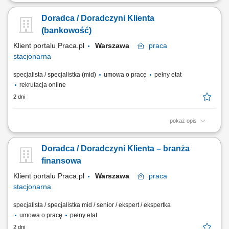
Analiza potrzeb finansowych klientów indywidualnych oraz sektora MŚP
i proponowanie dopasowanych rozwiązań; Aktywne pozyskiwanie
Doradca / Doradczyni Klienta
nowych klientów oraz budowanie długoterminowych relacji
biznesowych; Sprzedaż produktów i usług bankowych, w tym funduszy
(bankowość)
inwestycyjnych; Umawianie i prowadzenie...
Klient portalu Praca.pl
Warszawa
praca
stacjonarna
specjalista / specjalistka (mid)
umowa o pracę
pełny etat
rekrutacja online
2 dni
pokaż opis
obsługa klientów; utrzymywanie dobrych relacji z klientami; realizacja
celów sprzedażowych; dbałość o wysoką jakość obsługi klientów oraz
Doradca / Doradczyni Klienta – branża
firm;
finansowa
Klient portalu Praca.pl
Warszawa
praca
stacjonarna
specjalista / specjalistka mid / senior / ekspert / ekspertka
umowa o pracę
pełny etat
2 dni