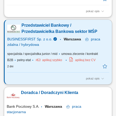
pokaż opis
Aktywne pozyskiwanie klientów i budowanie z nimi długofalowych
relacji. Diagnozowanie potrzeb klientów i dopasowywanie
Przedstawiciel Bankowy /
odpowiednich rozwiązań finansowych. Sprzedaż produktów
bankowych, w tym funduszy inwestycyjnych. Operacyjna obsługa
Przedstawicielka Bankowa sektor MŚP
klientów indywidualnych i firm z sektora MŚP....
BUSINESSFIRST Sp. z o.o.
Warszawa
praca
zdalna / hybrydowa
specjalista / specjalistka junior / mid
umowa zlecenie / kontrakt
B2B
pełny etat
aplikuj szybko
aplikuj bez CV
2 dni
pokaż opis
Opis stanowiska Pozyskiwanie klientów biznesowych oraz sprzedaż
produktów finansowych B2B, takich jak leasing, kredyty firmowe,
Doradca / Doradczyni Klienta
rachunki bankowe, faktoring i inne rozwiązania finansowe. Rozwój w
kierunku multidoradcy poprzez poszerzanie oferty produktowej dla
klientów biznesowych. Aktywny...
Bank Pocztowy S.A.
Warszawa
praca
stacjonarna