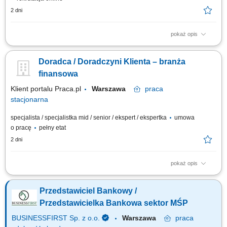
2 dni
pokaż opis
obsługa klientów; utrzymywanie dobrych relacji z klientami; realizacja
celów sprzedażowych; dbałość o wysoką jakość obsługi klientów oraz
Doradca / Doradczyni Klienta – branża
firm;
finansowa
Klient portalu Praca.pl
Warszawa
praca
stacjonarna
specjalista / specjalistka mid / senior / ekspert / ekspertka
umowa
o pracę
pełny etat
2 dni
pokaż opis
Aktywne pozyskiwanie klientów i budowanie z nimi długofalowych relacji.
Diagnozowanie potrzeb klientów i dopasowywanie odpowiednich
Przedstawiciel Bankowy /
rozwiązań finansowych. Sprzedaż produktów bankowych, w tym funduszy
inwestycyjnych. Operacyjna obsługa klientów indywidualnych i firm z
Przedstawicielka Bankowa sektor MŚP
sektora MŚP....
BUSINESSFIRST Sp. z o.o.
Warszawa
praca