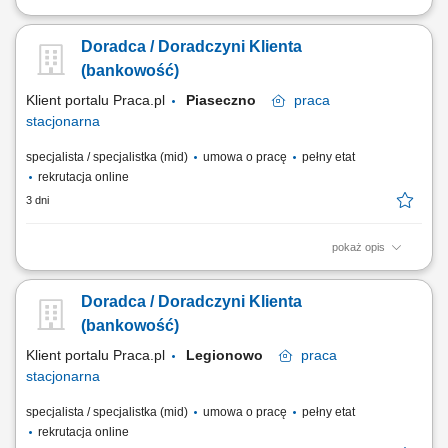
Analiza potrzeb finansowych klientów indywidualnych oraz sektora MŚP
i proponowanie dopasowanych rozwiązań; Aktywne pozyskiwanie
Doradca / Doradczyni Klienta
nowych klientów oraz budowanie długoterminowych relacji
biznesowych; Sprzedaż produktów i usług bankowych, w tym funduszy
(bankowość)
inwestycyjnych; Umawianie i prowadzenie...
Klient portalu Praca.pl
Piaseczno
praca
stacjonarna
specjalista / specjalistka (mid)
umowa o pracę
pełny etat
rekrutacja online
3 dni
pokaż opis
obsługa klientów; utrzymywanie dobrych relacji z klientami; realizacja
celów sprzedażowych; dbałość o wysoką jakość obsługi klientów oraz
Doradca / Doradczyni Klienta
firm;
(bankowość)
Klient portalu Praca.pl
Legionowo
praca
stacjonarna
specjalista / specjalistka (mid)
umowa o pracę
pełny etat
rekrutacja online