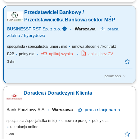
Aktywne pozyskiwanie klientów i budowanie z nimi długofalowych relacji.
Diagnozowanie potrzeb klientów i dopasowywanie odpowiednich
Przedstawiciel Bankowy /
rozwiązań finansowych. Sprzedaż produktów bankowych, w tym funduszy
inwestycyjnych. Operacyjna obsługa klientów indywidualnych i firm z
Przedstawicielka Bankowa sektor MŚP
sektora MŚP....
BUSINESSFIRST Sp. z o.o.
Warszawa
praca
zdalna / hybrydowa
specjalista / specjalistka junior / mid
umowa zlecenie / kontrakt
B2B
pełny etat
aplikuj szybko
aplikuj bez CV
3 dni
pokaż opis
Opis stanowiska Pozyskiwanie klientów biznesowych oraz sprzedaż
produktów finansowych B2B, takich jak leasing, kredyty firmowe, rachunki
Doradca / Doradczyni Klienta
bankowe, faktoring i inne rozwiązania finansowe. Rozwój w kierunku
multidoradcy poprzez poszerzanie oferty produktowej dla klientów
biznesowych. Aktywny...
Bank Pocztowy S.A.
Warszawa
praca
stacjonarna
specjalista / specjalistka (mid)
umowa o pracę
pełny etat
rekrutacja online
5 dni