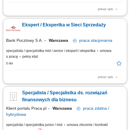
pokaż opis
Twój zakres obowiązków diagnozowanie potrzeb i oczekiwań Klientów,
nawiązywanie i utrzymywanie relacji z Klientami, realizacja celów
Ekspert / Ekspertka w Sieci Sprzedaży
sprzedażowych, kształtowanie pozytywnego wizerunku Banku poprzez
wysoką jakość obsługi, operacyjna obsługa Klientów detalicznych,
małych i średnich firm.
Bank Pocztowy S.A.
Warszawa
praca
stacjonarna
specjalista / specjalistka mid / senior / ekspert / ekspertka
umowa
o pracę
pełny etat
5 dni
pokaż opis
Twój zakres obowiązków Diagnozowanie potrzeb i oczekiwań Klientów;
Aktywne pozyskiwanie Klientów i utrzymywanie z nimi pozytywnych
Specjalista / Specjalistka ds. rozwiązań
relacji; Realizacja celów sprzedażowych; Kształtowanie pozytywnego
wizerunku Banku poprzez wysoką jakość obsługi; Operacyjna obsługa
finansowych dla biznesu
Klientów...
Klient portalu Praca.pl
Warszawa
praca
zdalna /
hybrydowa
specjalista / specjalistka junior / mid
umowa zlecenie / kontrakt