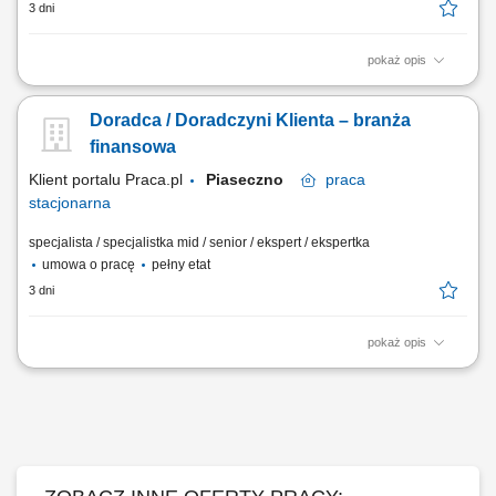
3 dni
pokaż opis
obsługa klientów; utrzymywanie dobrych relacji z klientami; realizacja
celów sprzedażowych; dbałość o wysoką jakość obsługi klientów oraz
Doradca / Doradczyni Klienta – branża
firm;
finansowa
Klient portalu Praca.pl
Piaseczno
praca
stacjonarna
specjalista / specjalistka mid / senior / ekspert / ekspertka
umowa o pracę
pełny etat
3 dni
pokaż opis
Aktywne pozyskiwanie klientów i budowanie z nimi długofalowych
relacji. Diagnozowanie potrzeb klientów i dopasowywanie
odpowiednich rozwiązań finansowych. Sprzedaż produktów
bankowych, w tym funduszy inwestycyjnych. Operacyjna obsługa
klientów indywidualnych i firm z sektora MŚP....