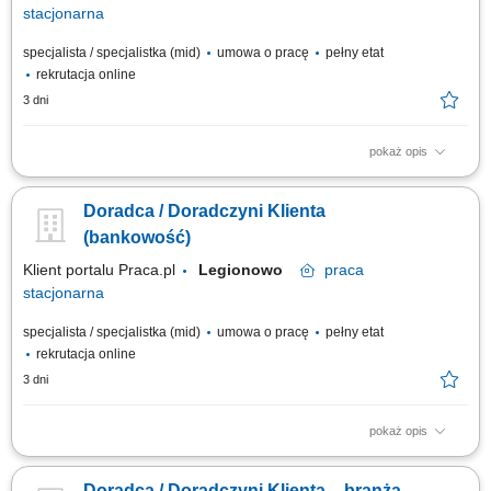
stacjonarna
specjalista / specjalistka (mid)
umowa o pracę
pełny etat
rekrutacja online
3 dni
pokaż opis
obsługa klientów; utrzymywanie dobrych relacji z klientami; realizacja
celów sprzedażowych; dbałość o wysoką jakość obsługi klientów oraz
Doradca / Doradczyni Klienta
firm;
(bankowość)
Klient portalu Praca.pl
Legionowo
praca
stacjonarna
specjalista / specjalistka (mid)
umowa o pracę
pełny etat
rekrutacja online
3 dni
pokaż opis
obsługa klientów; utrzymywanie dobrych relacji z klientami; realizacja
celów sprzedażowych; dbałość o wysoką jakość obsługi klientów oraz
Doradca / Doradczyni Klienta – branża