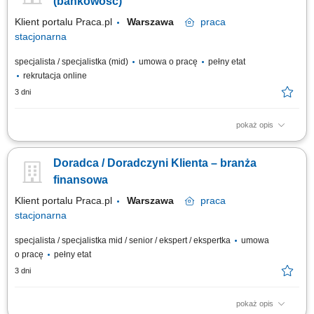
(bankowość)
Klient portalu Praca.pl
Warszawa
praca
stacjonarna
specjalista / specjalistka (mid)
umowa o pracę
pełny etat
rekrutacja online
3 dni
pokaż opis
obsługa klientów; utrzymywanie dobrych relacji z klientami; realizacja
celów sprzedażowych; dbałość o wysoką jakość obsługi klientów oraz
Doradca / Doradczyni Klienta – branża
firm;
finansowa
Klient portalu Praca.pl
Warszawa
praca
stacjonarna
specjalista / specjalistka mid / senior / ekspert / ekspertka
umowa
o pracę
pełny etat
3 dni
pokaż opis