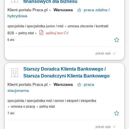
wizerunku Banku poprzez wysoką jakość obsługi; Operacyjna obsługa
finansowych dla biznesu
Klientów...
Klient portalu Praca.pl
Warszawa
praca
zdalna /
hybrydowa
specjalista / specjalistka junior / mid
umowa zlecenie / kontrakt
B2B
pełny etat
aplikuj bez CV
6 dni
pokaż opis
Samodzielne docieranie do sektora przedsiębiorstw i doradztwo w
zakresie optymalizacji finansów (kredyty, leasing, faktoring). Rozwój
Starszy Doradca Klienta Bankowego /
kompetencji doradczych zmierzający do samodzielnego zarządzania
pełnym portfolio usług bankowych. Prowadzenie rozmów handlowych
Starsza Doradczyni Klienta Bankowego
przez telefon z wykorzystaniem...
Klient portalu Praca.pl
Warszawa
praca
stacjonarna
specjalista / specjalistka mid / senior / ekspert / ekspertka
umowa o pracę
pełny etat
7 dni
pokaż opis