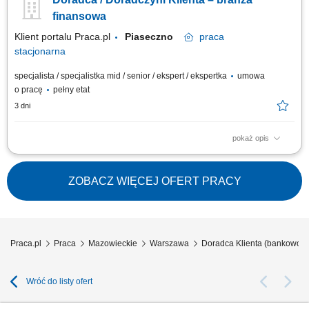
firm;
finansowa
Klient portalu Praca.pl
Piaseczno
praca
stacjonarna
specjalista / specjalistka mid / senior / ekspert / ekspertka
umowa
o pracę
pełny etat
3 dni
pokaż opis
Aktywne pozyskiwanie klientów i budowanie z nimi długofalowych relacji.
Diagnozowanie potrzeb klientów i dopasowywanie odpowiednich
rozwiązań finansowych. Sprzedaż produktów bankowych, w tym funduszy
ZOBACZ WIĘCEJ OFERT PRACY
inwestycyjnych. Operacyjna obsługa klientów indywidualnych i firm z
sektora MŚP....
Praca.pl
Praca
Mazowieckie
Warszawa
Doradca Klienta (bankowoś
Wróć do listy ofert