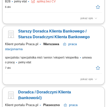
B2B
pełny etat
aplikuj bez CV
6 dni
pokaż opis
Samodzielne docieranie do sektora przedsiębiorstw i doradztwo w
zakresie optymalizacji finansów (kredyty, leasing, faktoring). Rozwój
Starszy Doradca Klienta Bankowego /
kompetencji doradczych zmierzający do samodzielnego zarządzania
pełnym portfolio usług bankowych. Prowadzenie rozmów handlowych
Starsza Doradczyni Klienta Bankowego
przez telefon z wykorzystaniem...
Klient portalu Praca.pl
Warszawa
praca
stacjonarna
specjalista / specjalistka mid / senior / ekspert / ekspertka
umowa
o pracę
pełny etat
7 dni
pokaż opis
Analiza potrzeb finansowych klientów indywidualnych oraz sektora MŚP i
proponowanie dopasowanych rozwiązań; Aktywne pozyskiwanie nowych
Doradca / Doradczyni Klienta
klientów oraz budowanie długoterminowych relacji biznesowych;
Sprzedaż produktów i usług bankowych, w tym funduszy inwestycyjnych;
(bankowość)
Umawianie i prowadzenie...
Klient portalu Praca.pl
Piaseczno
praca