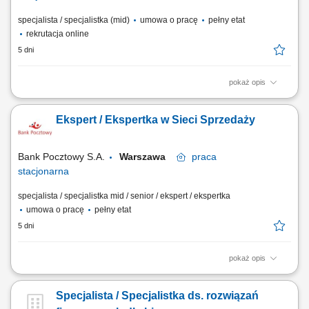
specjalista / specjalistka (mid)
umowa o pracę
pełny etat
rekrutacja online
5 dni
pokaż opis
Twój zakres obowiązków diagnozowanie potrzeb i oczekiwań Klientów,
nawiązywanie i utrzymywanie relacji z Klientami, realizacja celów
Ekspert / Ekspertka w Sieci Sprzedaży
sprzedażowych, kształtowanie pozytywnego wizerunku Banku poprzez
wysoką jakość obsługi, operacyjna obsługa Klientów detalicznych,
małych i średnich firm.
Bank Pocztowy S.A.
Warszawa
praca
stacjonarna
specjalista / specjalistka mid / senior / ekspert / ekspertka
umowa o pracę
pełny etat
5 dni
pokaż opis
Twój zakres obowiązków Diagnozowanie potrzeb i oczekiwań Klientów;
Aktywne pozyskiwanie Klientów i utrzymywanie z nimi pozytywnych
Specjalista / Specjalistka ds. rozwiązań
relacji; Realizacja celów sprzedażowych; Kształtowanie pozytywnego