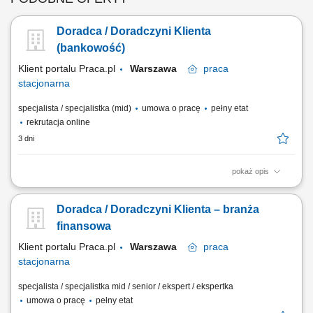
Doradca / Doradczyni Klienta
(bankowość)
Klient portalu Praca.pl
Warszawa
praca
stacjonarna
specjalista / specjalistka (mid)
umowa o pracę
pełny etat
rekrutacja online
3 dni
pokaż opis
obsługa klientów; utrzymywanie dobrych relacji z klientami; realizacja
celów sprzedażowych; dbałość o wysoką jakość obsługi klientów oraz
Doradca / Doradczyni Klienta – branża
firm;
finansowa
Klient portalu Praca.pl
Warszawa
praca
stacjonarna
specjalista / specjalistka mid / senior / ekspert / ekspertka
umowa o pracę
pełny etat