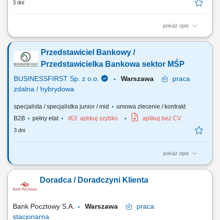
3 dni
pokaż opis
Aktywne pozyskiwanie klientów i budowanie z nimi długofalowych
relacji. Diagnozowanie potrzeb klientów i dopasowywanie
Przedstawiciel Bankowy /
odpowiednich rozwiązań finansowych. Sprzedaż produktów
bankowych, w tym funduszy inwestycyjnych. Operacyjna obsługa
Przedstawicielka Bankowa sektor MŚP
klientów indywidualnych i firm z sektora MŚP....
BUSINESSFIRST Sp. z o.o.
Warszawa
praca
zdalna / hybrydowa
specjalista / specjalistka junior / mid
umowa zlecenie / kontrakt
B2B
pełny etat
aplikuj szybko
aplikuj bez CV
3 dni
pokaż opis
Opis stanowiska Pozyskiwanie klientów biznesowych oraz sprzedaż
produktów finansowych B2B, takich jak leasing, kredyty firmowe,
Doradca / Doradczyni Klienta
rachunki bankowe, faktoring i inne rozwiązania finansowe. Rozwój w
kierunku multidoradcy poprzez poszerzanie oferty produktowej dla
klientów biznesowych. Aktywny...
Bank Pocztowy S.A.
Warszawa
praca
stacjonarna