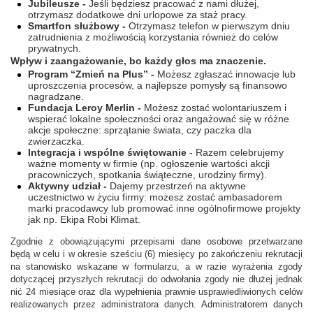
Jubileusze -
Jeśli będziesz pracować z nami dłużej,
otrzymasz dodatkowe dni urlopowe za staż pracy.
Smartfon służbowy -
Otrzymasz telefon w pierwszym dniu
zatrudnienia z możliwością korzystania również do celów
prywatnych.
Wpływ i zaangażowanie, bo każdy głos ma znaczenie.
Program “Zmień na Plus” -
Możesz zgłaszać innowacje lub
uproszczenia procesów, a najlepsze pomysły są finansowo
nagradzane.
Fundacja Leroy Merlin -
Możesz zostać wolontariuszem i
wspierać lokalne społeczności oraz angażować się w różne
akcje społeczne: sprzątanie świata, czy paczka dla
zwierzaczka.
Integracja i wspólne świętowanie
- Razem celebrujemy
ważne momenty w firmie (np. ogłoszenie wartości akcji
pracowniczych, spotkania świąteczne, urodziny firmy).
Aktywny udział -
Dajemy przestrzeń na aktywne
uczestnictwo w życiu firmy: możesz zostać ambasadorem
marki pracodawcy lub promować inne ogólnofirmowe projekty
jak np. Ekipa Robi Klimat.
Zgodnie z obowiązującymi przepisami dane osobowe przetwarzane
będą w celu i w okresie sześciu (6) miesięcy po zakończeniu rekrutacji
na stanowisko wskazane w formularzu, a w razie wyrażenia zgody
dotyczącej przyszłych rekrutacji do odwołania zgody nie dłużej jednak
nić 24 miesiące oraz dla wypełnienia prawnie usprawiedliwionych celów
realizowanych przez administratora danych. Administratorem danych