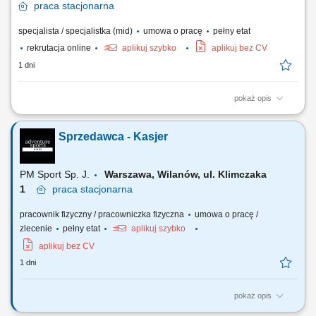
praca
stacjonarna
specjalista / specjalistka (mid)
umowa o pracę
pełny etat
rekrutacja online
aplikuj szybko
aplikuj bez CV
1 dni
pokaż opis
Zakres obowiązków: obsługa klientów zainteresowanych wynajmem i
zakupem kamperów, wydawanie oraz przyjmowanie pojazdów zgodnie
Sprzedawca - Kasjer
z obowiązującymi procedurami, prowadzenie prezentacji pojazdów i
omawianie ich funkcjonalności, identyfikowanie potrzeb klientów i
proponowanie odpowiednich...
PM Sport Sp. J.
Warszawa, Wilanów, ul. Klimczaka
1
praca
stacjonarna
pracownik fizyczny / pracowniczka fizyczna
umowa o pracę /
zlecenie
pełny etat
aplikuj szybko
aplikuj bez CV
1 dni
pokaż opis
Twój zakres obowiązków profesjonalna obsługa klienta; obsługa kasy