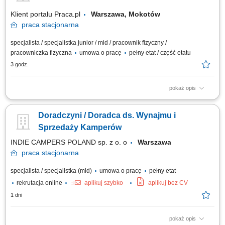
artykułów na dziale...
Klient portalu Praca.pl
Warszawa, Mokotów
praca
stacjonarna
specjalista / specjalistka junior / mid / pracownik fizyczny /
pracowniczka fizyczna
umowa o pracę
pełny etat / część etatu
3 godz.
pokaż opis
Dbanie o prawidłowe wyeksponowanie asortymentu, estetykę strefy
handlowej i pełną dostępność towaru na półkach. Bieżąca weryfikacja
Doradczyni / Doradca ds. Wynajmu i
oznaczeń cenowych, prowadzenie przecen oraz kontrola terminowości i
jakości produktów. Pomoc klientom w odnajdywaniu poszukiwanych
Sprzedaży Kamperów
artykułów na dziale...
INDIE CAMPERS POLAND sp. z o. o
Warszawa
praca
stacjonarna
specjalista / specjalistka (mid)
umowa o pracę
pełny etat
rekrutacja online
aplikuj szybko
aplikuj bez CV
1 dni
pokaż opis