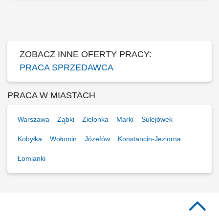
fiskalnej; dbałość o ekspozycje asortymentu i dobry wizerunek sklepu;
bieżące uzupełnianie asortymentu sprzedawanego towaru;
ZOBACZ INNE OFERTY PRACY:
PRACA SPRZEDAWCA
PRACA W MIASTACH
Warszawa
Ząbki
Zielonka
Marki
Sulejówek
Kobyłka
Wołomin
Józefów
Konstancin-Jeziorna
Łomianki