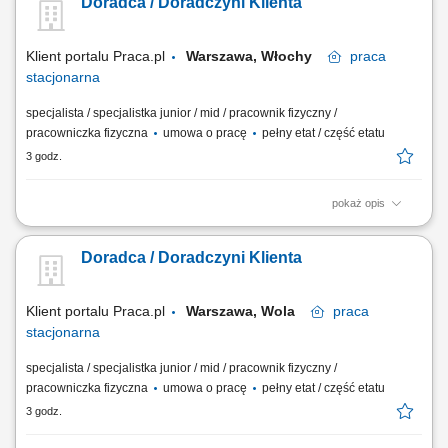
Doradca / Doradczyni Klienta
oznaczeń cenowych, prowadzenie przecen oraz kontrola terminowości i
jakości produktów. Pomoc klientom w odnajdywaniu poszukiwanych
artykułów na dziale...
Klient portalu Praca.pl
Warszawa, Włochy
praca
stacjonarna
specjalista / specjalistka junior / mid / pracownik fizyczny /
pracowniczka fizyczna
umowa o pracę
pełny etat / część etatu
3 godz.
pokaż opis
Dbanie o prawidłowe wyeksponowanie asortymentu, estetykę strefy
handlowej i pełną dostępność towaru na półkach. Bieżąca weryfikacja
Doradca / Doradczyni Klienta
oznaczeń cenowych, prowadzenie przecen oraz kontrola terminowości i
jakości produktów. Pomoc klientom w odnajdywaniu poszukiwanych
artykułów na dziale...
Klient portalu Praca.pl
Warszawa, Wola
praca
stacjonarna
specjalista / specjalistka junior / mid / pracownik fizyczny /
pracowniczka fizyczna
umowa o pracę
pełny etat / część etatu
3 godz.