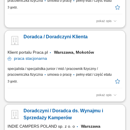
pracowniczka fizyczna
umowa o pracę
pełny etat / część etatu
3 godz.
pokaż opis
Dbanie o prawidłowe wyeksponowanie asortymentu, estetykę strefy
handlowej i pełną dostępność towaru na półkach. Bieżąca weryfikacja
Doradca / Doradczyni Klienta
oznaczeń cenowych, prowadzenie przecen oraz kontrola terminowości i
jakości produktów. Pomoc klientom w odnajdywaniu poszukiwanych
artykułów na dziale...
Klient portalu Praca.pl
Warszawa, Mokotów
praca
stacjonarna
specjalista / specjalistka junior / mid / pracownik fizyczny /
pracowniczka fizyczna
umowa o pracę
pełny etat / część etatu
3 godz.
pokaż opis
Dbanie o prawidłowe wyeksponowanie asortymentu, estetykę strefy
handlowej i pełną dostępność towaru na półkach. Bieżąca weryfikacja
Doradczyni / Doradca ds. Wynajmu i
oznaczeń cenowych, prowadzenie przecen oraz kontrola terminowości i
jakości produktów. Pomoc klientom w odnajdywaniu poszukiwanych
Sprzedaży Kamperów
artykułów na dziale...
INDIE CAMPERS POLAND sp. z o. o
Warszawa