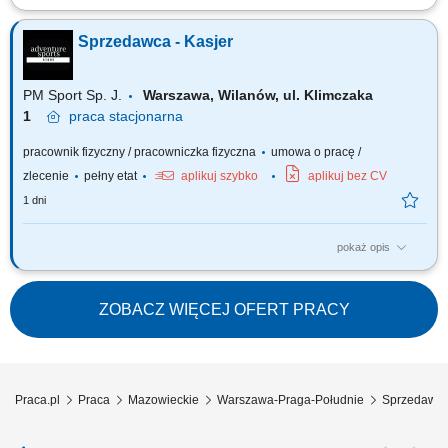
Zakres obowiązków: obsługa klientów zainteresowanych wynajmem i
zakupem kamperów, wydawanie oraz przyjmowanie pojazdów zgodnie z
Sprzedawca - Kasjer
obowiązującymi procedurami, prowadzenie prezentacji pojazdów i
omawianie ich funkcjonalności, identyfikowanie potrzeb klientów i
proponowanie odpowiednich...
PM Sport Sp. J.
Warszawa, Wilanów, ul. Klimczaka
1
praca
stacjonarna
pracownik fizyczny / pracowniczka fizyczna
umowa o pracę /
zlecenie
pełny etat
aplikuj szybko
aplikuj bez CV
1 dni
pokaż opis
Twój zakres obowiązków profesjonalna obsługa klienta; obsługa kasy
fiskalnej; dbałość o ekspozycje asortymentu i dobry wizerunek sklepu;
bieżące uzupełnianie asortymentu sprzedawanego towaru;
ZOBACZ WIĘCEJ OFERT PRACY
Praca.pl
Praca
Mazowieckie
Warszawa-Praga-Południe
Sprzedawca