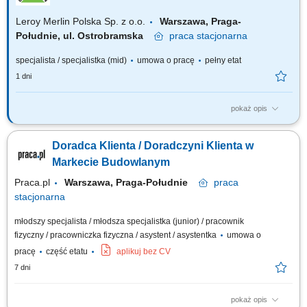
Leroy Merlin Polska Sp. z o.o.
Warszawa, Praga-
Południe, ul. Ostrobramska
praca
stacjonarna
specjalista / specjalistka (mid)
umowa o pracę
pełny etat
1 dni
pokaż opis
Co będziesz robić? Twój start z Buddym: przez pierwsze 4 miesiące
będziesz pracować na dziale oraz zdobywać wiedzę sprzedażową przy
Doradca Klienta / Doradczyni Klienta w
wsparciu opiekuna wdrożenia i zespołu, Aktywna sprzedaż i doradztwo:
będziesz sprzedawać i doradzać klientom w wyborze najlepszych
Markecie Budowlanym
produktów i usług,...
Praca.pl
Warszawa, Praga-Południe
praca
stacjonarna
młodszy specjalista / młodsza specjalistka (junior) / pracownik
fizyczny / pracowniczka fizyczna / asystent / asystentka
umowa o
pracę
część etatu
aplikuj bez CV
7 dni
pokaż opis