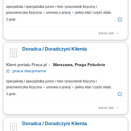
specjalista / specjalistka junior / mid / pracownik fizyczny /
pracowniczka fizyczna
umowa o pracę
pełny etat / część etatu
3 godz.
pokaż opis
Dbanie o prawidłowe wyeksponowanie asortymentu, estetykę strefy
handlowej i pełną dostępność towaru na półkach. Bieżąca weryfikacja
Doradca / Doradczyni Klienta
oznaczeń cenowych, prowadzenie przecen oraz kontrola terminowości i
jakości produktów. Pomoc klientom w odnajdywaniu poszukiwanych
artykułów na dziale...
Klient portalu Praca.pl
Warszawa, Praga Południe
praca
stacjonarna
specjalista / specjalistka junior / mid / pracownik fizyczny /
pracowniczka fizyczna
umowa o pracę
pełny etat / część etatu
3 godz.
pokaż opis
Dbanie o prawidłowe wyeksponowanie asortymentu, estetykę strefy
handlowej i pełną dostępność towaru na półkach. Bieżąca weryfikacja
Doradca / Doradczyni Klienta
oznaczeń cenowych, prowadzenie przecen oraz kontrola terminowości i
jakości produktów. Pomoc klientom w odnajdywaniu poszukiwanych