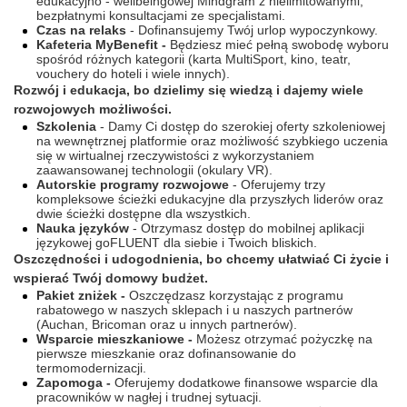
edukacyjno - wellbeingowej Mindgram z nielimitowanymi,
bezpłatnymi konsultacjami ze specjalistami.
Czas na relaks
- Dofinansujemy Twój urlop wypoczynkowy.
Kafeteria MyBenefit -
Będziesz mieć pełną swobodę wyboru
spośród różnych kategorii (karta MultiSport, kino, teatr,
vouchery do hoteli i wiele innych).
Rozwój i edukacja, bo dzielimy się wiedzą i dajemy wiele
rozwojowych możliwości.
Szkolenia
- Damy Ci dostęp do szerokiej oferty szkoleniowej
na wewnętrznej platformie oraz możliwość szybkiego uczenia
się w wirtualnej rzeczywistości z wykorzystaniem
zaawansowanej technologii (okulary VR).
Autorskie programy rozwojowe
- Oferujemy trzy
kompleksowe ścieżki edukacyjne dla przyszłych liderów oraz
dwie ścieżki dostępne dla wszystkich.
Nauka języków
- Otrzymasz dostęp do mobilnej aplikacji
językowej goFLUENT dla siebie i Twoich bliskich.
Oszczędności i udogodnienia, bo chcemy ułatwiać Ci życie i
wspierać Twój domowy budżet.
Pakiet zniżek -
Oszczędzasz korzystając z programu
rabatowego w naszych sklepach i u naszych partnerów
(Auchan, Bricoman oraz u innych partnerów).
Wsparcie mieszkaniowe -
Możesz otrzymać pożyczkę na
pierwsze mieszkanie oraz dofinansowanie do
termomodernizacji.
Zapomoga -
Oferujemy dodatkowe finansowe wsparcie dla
pracowników w nagłej i trudnej sytuacji.