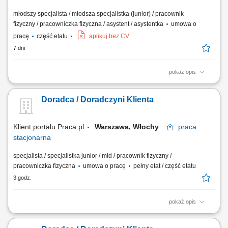
młodszy specjalista / młodsza specjalistka (junior) / pracownik
fizyczny / pracowniczka fizyczna / asystent / asystentka
umowa o
pracę
część etatu
aplikuj bez CV
7 dni
pokaż opis
Opis stanowiska Obsługa klientów zgodnie z obowiązującymi
standardami sprzedaży oraz zasadami obsługi w sklepie. Realizacja
Doradca / Doradczyni Klienta
transakcji sprzedażowych przy użyciu kasy fiskalnej oraz obsługa
zwrotów i reklamacji. Pomoc klientom podczas korzystania z kas
samoobsługowych oraz wyjaśnianie...
Klient portalu Praca.pl
Warszawa, Włochy
praca
stacjonarna
specjalista / specjalistka junior / mid / pracownik fizyczny /
pracowniczka fizyczna
umowa o pracę
pełny etat / część etatu
3 godz.
pokaż opis
Dbanie o prawidłowe wyeksponowanie asortymentu, estetykę strefy
handlowej i pełną dostępność towaru na półkach. Bieżąca weryfikacja