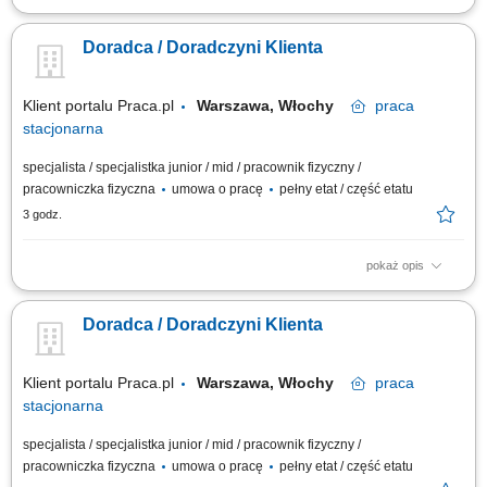
Opis stanowiska Obsługa klientów zgodnie z obowiązującymi
standardami sprzedaży oraz zasadami obsługi w sklepie. Realizacja
Doradca / Doradczyni Klienta
transakcji sprzedażowych przy użyciu kasy fiskalnej oraz obsługa
zwrotów i reklamacji. Pomoc klientom podczas korzystania z kas
samoobsługowych oraz wyjaśnianie...
Klient portalu Praca.pl
Warszawa, Włochy
praca
stacjonarna
specjalista / specjalistka junior / mid / pracownik fizyczny /
pracowniczka fizyczna
umowa o pracę
pełny etat / część etatu
3 godz.
pokaż opis
Dbanie o prawidłowe wyeksponowanie asortymentu, estetykę strefy
handlowej i pełną dostępność towaru na półkach. Bieżąca weryfikacja
Doradca / Doradczyni Klienta
oznaczeń cenowych, prowadzenie przecen oraz kontrola terminowości i
jakości produktów. Pomoc klientom w odnajdywaniu poszukiwanych
artykułów na dziale...
Klient portalu Praca.pl
Warszawa, Włochy
praca
stacjonarna
specjalista / specjalistka junior / mid / pracownik fizyczny /
pracowniczka fizyczna
umowa o pracę
pełny etat / część etatu