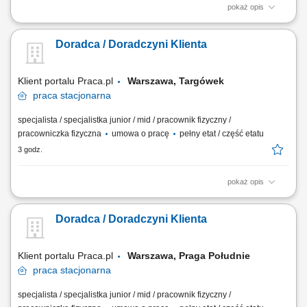
pokaż opis
Dbanie o prawidłowe wyeksponowanie asortymentu, estetykę strefy
handlowej i pełną dostępność towaru na półkach. Bieżąca weryfikacja
Doradca / Doradczyni Klienta
oznaczeń cenowych, prowadzenie przecen oraz kontrola terminowości i
jakości produktów. Pomoc klientom w odnajdywaniu poszukiwanych
artykułów na dziale...
Klient portalu Praca.pl
Warszawa, Targówek
praca
stacjonarna
specjalista / specjalistka junior / mid / pracownik fizyczny /
pracowniczka fizyczna
umowa o pracę
pełny etat / część etatu
3 godz.
pokaż opis
Dbanie o prawidłowe wyeksponowanie asortymentu, estetykę strefy
handlowej i pełną dostępność towaru na półkach. Bieżąca weryfikacja
Doradca / Doradczyni Klienta
oznaczeń cenowych, prowadzenie przecen oraz kontrola terminowości i
jakości produktów. Pomoc klientom w odnajdywaniu poszukiwanych
artykułów na dziale...
Klient portalu Praca.pl
Warszawa, Praga Południe
praca
stacjonarna
specjalista / specjalistka junior / mid / pracownik fizyczny /