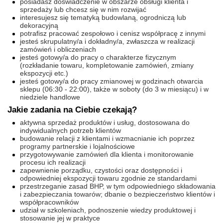
posiadasz doświadczenie w obszarze obsługi klienta i
sprzedaży lub chcesz się w nim rozwijać
interesujesz się tematyką budowlaną, ogrodniczą lub
dekoracyjną
potrafisz pracować zespołowo i cenisz współpracę z innymi
jesteś skrupulatny/a i dokładny/a, zwłaszcza w realizacji
zamówień i obliczeniach
jesteś gotowy/a do pracy o charakterze fizycznym
(rozkładanie towaru, kompletowanie zamówień, zmiany
ekspozycji etc.)
jesteś gotowy/a do pracy zmianowej w godzinach otwarcia
sklepu (06:30 - 22:00), także w soboty (do 3 w miesiącu) i w
niedziele handlowe
Jakie zadania na Ciebie czekają?
aktywna sprzedaż produktów i usług, dostosowana do
indywidualnych potrzeb klientów
budowanie relacji z klientami i wzmacnianie ich poprzez
programy partnerskie i lojalnościowe
przygotowywanie zamówień dla klienta i monitorowanie
procesu ich realizacji
zapewnienie porządku, czystości oraz dostępności i
odpowiedniej ekspozycji towaru zgodnie ze standardami
przestrzeganie zasad BHP, w tym odpowiedniego składowania
i zabezpieczania towarów; dbanie o bezpieczeństwo klientów i
współpracowników
udział w szkoleniach, podnoszenie wiedzy produktowej i
stosowanie jej w praktyce