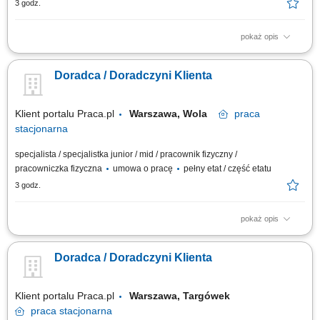
3 godz.
pokaż opis
Dbanie o prawidłowe wyeksponowanie asortymentu, estetykę strefy
handlowej i pełną dostępność towaru na półkach. Bieżąca weryfikacja
Doradca / Doradczyni Klienta
oznaczeń cenowych, prowadzenie przecen oraz kontrola terminowości i
jakości produktów. Pomoc klientom w odnajdywaniu poszukiwanych
artykułów na dziale...
Klient portalu Praca.pl
Warszawa, Wola
praca
stacjonarna
specjalista / specjalistka junior / mid / pracownik fizyczny /
pracowniczka fizyczna
umowa o pracę
pełny etat / część etatu
3 godz.
pokaż opis
Dbanie o prawidłowe wyeksponowanie asortymentu, estetykę strefy
handlowej i pełną dostępność towaru na półkach. Bieżąca weryfikacja
Doradca / Doradczyni Klienta
oznaczeń cenowych, prowadzenie przecen oraz kontrola terminowości i
jakości produktów. Pomoc klientom w odnajdywaniu poszukiwanych
artykułów na dziale...
Klient portalu Praca.pl
Warszawa, Targówek
praca
stacjonarna