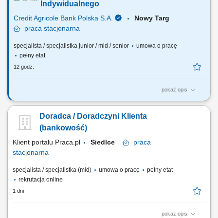
klientami oraz pozyskiwanie nowych kontaktów dla partnerów
Indywidualnego
biznesowych. Realizacja celów...
Credit Agricole Bank Polska S.A.
Nowy Targ
praca
stacjonarna
specjalista / specjalistka junior / mid / senior
umowa o pracę
pełny etat
12 godz.
pokaż opis
Jakie będą Twoje zadania: Pozyskiwanie nowych klientów w tym przez
aktywne dzwonienie i zapraszanie na spotkanie. Budowanie
Doradca / Doradczyni Klienta
długofalowych relacji opartych na zaufaniu. Identyfikacja potrzeb oraz
oczekiwań klientów i dopasowywanie produktów i usług finansowych.
(bankowość)
Aktywna sprzedaż produktów...
Klient portalu Praca.pl
Siedlce
praca
stacjonarna
specjalista / specjalistka (mid)
umowa o pracę
pełny etat
rekrutacja online
1 dni
pokaż opis