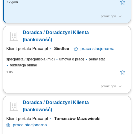
12 godz.
pokaż opis
Jakie będą Twoje zadania: Pozyskiwanie nowych klientów w tym przez
aktywne dzwonienie i zapraszanie na spotkanie. Budowanie
Doradca / Doradczyni Klienta
długofalowych relacji opartych na zaufaniu. Identyfikacja potrzeb oraz
oczekiwań klientów i dopasowywanie produktów i usług finansowych.
(bankowość)
Aktywna sprzedaż produktów...
Klient portalu Praca.pl
Siedlce
praca
stacjonarna
specjalista / specjalistka (mid)
umowa o pracę
pełny etat
rekrutacja online
1 dni
pokaż opis
obsługa klientów; utrzymywanie dobrych relacji z klientami; realizacja
celów sprzedażowych; dbałość o wysoką jakość obsługi klientów oraz
Doradca / Doradczyni Klienta
firm;
(bankowość)
Klient portalu Praca.pl
Tomaszów Mazowiecki
praca
stacjonarna