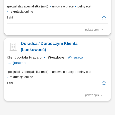
specjalista / specjalistka (mid)
umowa o pracę
pełny etat
rekrutacja online
1 dni
pokaż opis
obsługa klientów; utrzymywanie dobrych relacji z klientami; realizacja
celów sprzedażowych; dbałość o wysoką jakość obsługi klientów oraz
Doradca / Doradczyni Klienta
firm;
(bankowość)
Klient portalu Praca.pl
Wyszków
praca
stacjonarna
specjalista / specjalistka (mid)
umowa o pracę
pełny etat
rekrutacja online
1 dni
pokaż opis
obsługa klientów; utrzymywanie dobrych relacji z klientami; realizacja
celów sprzedażowych; dbałość o wysoką jakość obsługi klientów oraz
firm;