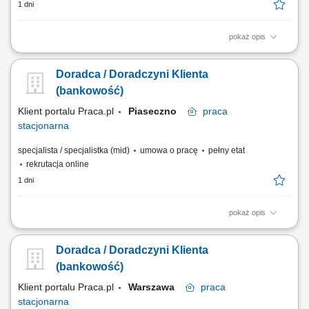
1 dni
pokaż opis
obsługa klientów; utrzymywanie dobrych relacji z klientami; realizacja
celów sprzedażowych; dbałość o wysoką jakość obsługi klientów oraz
Doradca / Doradczyni Klienta
firm;
(bankowość)
Klient portalu Praca.pl
Piaseczno
praca
stacjonarna
specjalista / specjalistka (mid)
umowa o pracę
pełny etat
rekrutacja online
1 dni
pokaż opis
obsługa klientów; utrzymywanie dobrych relacji z klientami; realizacja
celów sprzedażowych; dbałość o wysoką jakość obsługi klientów oraz
Doradca / Doradczyni Klienta
firm;
(bankowość)
Klient portalu Praca.pl
Warszawa
praca
stacjonarna