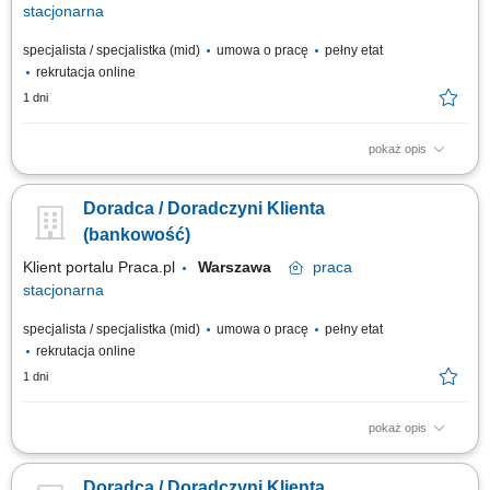
stacjonarna
specjalista / specjalistka (mid)
umowa o pracę
pełny etat
rekrutacja online
1 dni
pokaż opis
obsługa klientów; utrzymywanie dobrych relacji z klientami; realizacja
celów sprzedażowych; dbałość o wysoką jakość obsługi klientów oraz
Doradca / Doradczyni Klienta
firm;
(bankowość)
Klient portalu Praca.pl
Warszawa
praca
stacjonarna
specjalista / specjalistka (mid)
umowa o pracę
pełny etat
rekrutacja online
1 dni
pokaż opis
obsługa klientów; utrzymywanie dobrych relacji z klientami; realizacja
celów sprzedażowych; dbałość o wysoką jakość obsługi klientów oraz
Doradca / Doradczyni Klienta