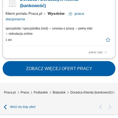
firm;
(bankowość)
Klient portalu Praca.pl
Wyszków
praca
stacjonarna
specjalista / specjalistka (mid)
umowa o pracę
pełny etat
rekrutacja online
1 dni
pokaż opis
obsługa klientów; utrzymywanie dobrych relacji z klientami; realizacja
celów sprzedażowych; dbałość o wysoką jakość obsługi klientów oraz
firm;
ZOBACZ WIĘCEJ OFERT PRACY
Praca.pl
Praca
Podlaskie
Białystok
Doradca Klienta (bankowość) Bia
Wróć do listy ofert