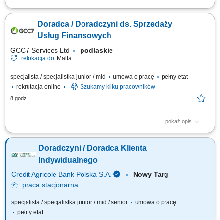
Samodzielne docieranie do sektora przedsiębiorstw i doradztwo w
zakresie optymalizacji finansów (kredyty, leasing, faktoring). Rozwój
Doradca / Doradczyni ds. Sprzedaży
kompetencji doradczych zmierzający do samodzielnego zarządzania
pełnym portfolio usług bankowych. Prowadzenie rozmów handlowych
Usług Finansowych
przez telefon z wykorzystaniem...
GCC7 Services Ltd
podlaskie
relokacja do:
Malta
specjalista / specjalistka junior / mid
umowa o pracę
pełny etat
rekrutacja online
Szukamy kilku pracowników
8 godz.
pokaż opis
Zakres obowiązków: Prowadzenie telefonicznych rozmów z klientami
zainteresowanymi ofertą. Sprzedaż usług związanych z finansami, w tym
Doradczyni / Doradca Klienta
szkoleń z zakresu edukacji finansowej. Budowanie relacji z klientami oraz
pozyskiwanie nowych kontaktów dla partnerów biznesowych. Realizacja
Indywidualnego
celów...
Credit Agricole Bank Polska S.A.
Nowy Targ
praca
stacjonarna
specjalista / specjalistka junior / mid / senior
umowa o pracę
pełny etat