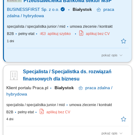
Przedstawicielka Bankowa sektor MŚP
BUSINESSFIRST Sp. z o.o.
Białystok
praca
zdalna / hybrydowa
specjalista / specjalistka junior / mid
umowa zlecenie / kontrakt
B2B
pełny etat
aplikuj szybko
aplikuj bez CV
1 dni
pokaż opis
Opis stanowiska Pozyskiwanie klientów biznesowych oraz sprzedaż
produktów finansowych B2B, takich jak leasing, kredyty firmowe, rachunki
Specjalista / Specjalistka ds. rozwiązań
bankowe, faktoring i inne rozwiązania finansowe. Rozwój w kierunku
multidoradcy poprzez poszerzanie oferty produktowej dla klientów
finansowych dla biznesu
biznesowych. Aktywny...
Klient portalu Praca.pl
Białystok
praca
zdalna /
hybrydowa
specjalista / specjalistka junior / mid
umowa zlecenie / kontrakt
B2B
pełny etat
aplikuj bez CV
4 dni
pokaż opis