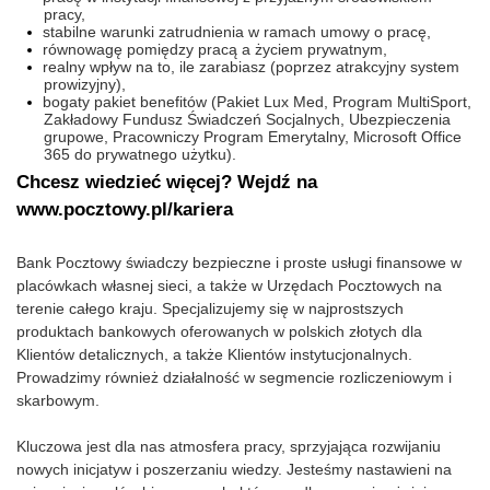
pracy,
stabilne warunki zatrudnienia w ramach umowy o pracę,
równowagę pomiędzy pracą a życiem prywatnym,
realny wpływ na to, ile zarabiasz (poprzez atrakcyjny system
prowizyjny),
bogaty pakiet benefitów (Pakiet Lux Med, Program MultiSport,
Zakładowy Fundusz Świadczeń Socjalnych, Ubezpieczenia
grupowe, Pracowniczy Program Emerytalny, Microsoft Office
365 do prywatnego użytku).
Chcesz wiedzieć więcej? Wejdź na
www.pocztowy.pl/kariera
Bank Pocztowy świadczy bezpieczne i proste usługi finansowe w
placówkach własnej sieci, a także w Urzędach Pocztowych na
terenie całego kraju. Specjalizujemy się w najprostszych
produktach bankowych oferowanych w polskich złotych dla
Klientów detalicznych, a także Klientów instytucjonalnych.
Prowadzimy również działalność w segmencie rozliczeniowym i
skarbowym.
Kluczowa jest dla nas atmosfera pracy, sprzyjająca rozwijaniu
nowych inicjatyw i poszerzaniu wiedzy. Jesteśmy nastawieni na