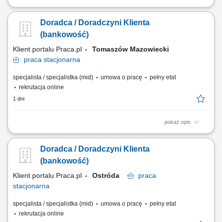
obsługa klientów; utrzymywanie dobrych relacji z klientami; realizacja
celów sprzedażowych; dbałość o wysoką jakość obsługi klientów oraz
Doradca / Doradczyni Klienta
firm;
(bankowość)
Klient portalu Praca.pl
Tomaszów Mazowiecki
praca
stacjonarna
specjalista / specjalistka (mid)
umowa o pracę
pełny etat
rekrutacja online
1 dni
pokaż opis
obsługa klientów; utrzymywanie dobrych relacji z klientami; realizacja
celów sprzedażowych; dbałość o wysoką jakość obsługi klientów oraz
Doradca / Doradczyni Klienta
firm;
(bankowość)
Klient portalu Praca.pl
Ostróda
praca
stacjonarna
specjalista / specjalistka (mid)
umowa o pracę
pełny etat
rekrutacja online