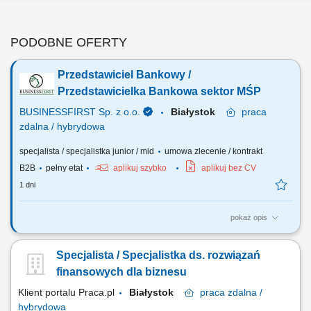
PODOBNE OFERTY
Przedstawiciel Bankowy /
Przedstawicielka Bankowa sektor MŚP
BUSINESSFIRST Sp. z o.o.
Białystok
praca
zdalna / hybrydowa
specjalista / specjalistka junior / mid
umowa zlecenie / kontrakt
B2B
pełny etat
aplikuj szybko
aplikuj bez CV
1 dni
pokaż opis
Opis stanowiska Pozyskiwanie klientów biznesowych oraz sprzedaż
produktów finansowych B2B, takich jak leasing, kredyty firmowe,
Specjalista / Specjalistka ds. rozwiązań
rachunki bankowe, faktoring i inne rozwiązania finansowe. Rozwój w
kierunku multidoradcy poprzez poszerzanie oferty produktowej dla
finansowych dla biznesu
klientów biznesowych. Aktywny...
Klient portalu Praca.pl
Białystok
praca
zdalna /
hybrydowa