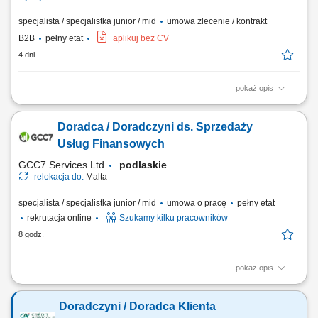
specjalista / specjalistka junior / mid
umowa zlecenie / kontrakt
B2B
pełny etat
aplikuj bez CV
4 dni
pokaż opis
Samodzielne docieranie do sektora przedsiębiorstw i doradztwo w
zakresie optymalizacji finansów (kredyty, leasing, faktoring). Rozwój
Doradca / Doradczyni ds. Sprzedaży
kompetencji doradczych zmierzający do samodzielnego zarządzania
pełnym portfolio usług bankowych. Prowadzenie rozmów handlowych
Usług Finansowych
przez telefon z wykorzystaniem...
GCC7 Services Ltd
podlaskie
relokacja do:
Malta
specjalista / specjalistka junior / mid
umowa o pracę
pełny etat
rekrutacja online
Szukamy kilku pracowników
8 godz.
pokaż opis
Zakres obowiązków: Prowadzenie telefonicznych rozmów z klientami
zainteresowanymi ofertą. Sprzedaż usług związanych z finansami, w
Doradczyni / Doradca Klienta
tym szkoleń z zakresu edukacji finansowej. Budowanie relacji z