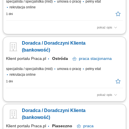
specjalista / specjalistka (mid)
umowa o pracę
pełny etat
rekrutacja online
1 dni
pokaż opis
obsługa klientów; utrzymywanie dobrych relacji z klientami; realizacja
celów sprzedażowych; dbałość o wysoką jakość obsługi klientów oraz
Doradca / Doradczyni Klienta
firm;
(bankowość)
Klient portalu Praca.pl
Ostróda
praca
stacjonarna
specjalista / specjalistka (mid)
umowa o pracę
pełny etat
rekrutacja online
1 dni
pokaż opis
obsługa klientów; utrzymywanie dobrych relacji z klientami; realizacja
celów sprzedażowych; dbałość o wysoką jakość obsługi klientów oraz
Doradca / Doradczyni Klienta
firm;
(bankowość)
Klient portalu Praca.pl
Piaseczno
praca