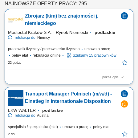
NAJNOWSZE OFERTY PRACY: 795
Zbrojarz (k/m) bez znajomości j.
niemieckiego
Mostostal Kraków S.A. - Rynek Niemiecki
podlaskie
relokacja do:
Niemcy
pracownik fizyczny / pracowniczka fizyczna
umowa o pracę
pełny etat
rekrutacja online
Szukamy 15 pracowników
22 godz.
pokaż opis
Zakres obowiązków Wiązanie zbrojenia cęgami;
Transport Manager Polnisch (m/w/d) -
Einstieg in internationale Disposition
LKW WALTER
podlaskie
relokacja do:
Austria
specjalista / specjalistka (mid)
umowa o pracę
pełny etat
2 dni