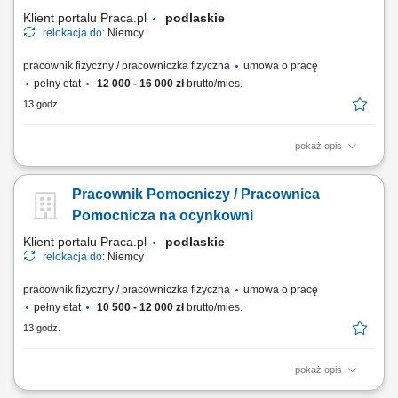
powypadkowej oraz analiza zdarzeń;...
Klient portalu Praca.pl
podlaskie
relokacja do:
Niemcy
pracownik fizyczny / pracowniczka fizyczna
umowa o pracę
pełny etat
12 000 - 16 000 zł
brutto/mies.
13 godz.
pokaż opis
wykonywanie prac spawalniczych metodą MAG (135) oraz TIG/WIG
(141), przygotowywanie elementów do spawania zgodnie z
Pracownik Pomocniczy / Pracownica
dokumentacją techniczną, spawanie konstrukcji stalowych, rur oraz
komponentów ze stali węglowej i nierdzewnej, montaż oraz sczepianie
Pomocnicza na ocynkowni
elementów przed procesem spawania,...
Klient portalu Praca.pl
podlaskie
relokacja do:
Niemcy
pracownik fizyczny / pracowniczka fizyczna
umowa o pracę
pełny etat
10 500 - 12 000 zł
brutto/mies.
13 godz.
pokaż opis
Zawieszanie oraz ściąganie różnorodnych elementów metalowych przy