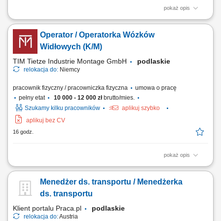
pokaż opis
Opis stanowiska: Prowadzenie prac spawalniczych metodą 135 z
dbałością o zachowanie wymogów norm jakościowych. Samodzielne
Operator / Operatorka Wózków
odczytywanie rzutów oraz specyfikacji z rysunków technicznych przed
przystąpieniem do łączenia elementów. Weryfikowanie ciągłości oraz
Widłowych (K/M)
szczelności spoin po...
TIM Tietze Industrie Montage GmbH
podlaskie
relokacja do:
Niemcy
pracownik fizyczny / pracowniczka fizyczna
umowa o pracę
pełny etat
10 000 - 12 000 zł
brutto/mies.
Szukamy kilku pracowników
aplikuj szybko
aplikuj bez CV
16 godz.
pokaż opis
Opis stanowiska: Prowadzenie prac przeładunkowych oraz
manewrowanie wózkami wysokiego składowania i urządzeniami
Menedżer ds. transportu / Menedżerka
czołowymi. Bezpieczny transport wewnętrzny, rozładunek dostaw oraz
lokowanie gabarytowych komponentów produkcyjnych w strefach
ds. transportu
regałowych. Przygotowywanie towarów do wysyłki...
Klient portalu Praca.pl
podlaskie
relokacja do:
Austria