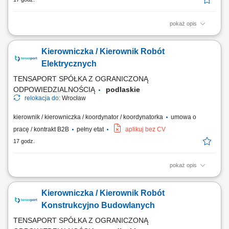
pokaż opis
Twoje zadania: aktywne pozyskiwanie nowych dealerów i rozwój sieci
dealerskiej JCB Tools w powierzonym regionie, budowanie oraz
Kierowniczka / Kierownik Robót
rozwijanie długoterminowych relacji z obecnymi partnerami
handlowymi, realizacja założonych celów sprzedażowych i
Elektrycznych
budżetowych, prowadzenie negocjacji handlowych...
TENSAPORT SPÓŁKA Z OGRANICZONĄ
ODPOWIEDZIALNOŚCIĄ
podlaskie
relokacja do:
Wrocław
kierownik / kierowniczka / koordynator / koordynatorka
umowa o
pracę / kontrakt B2B
pełny etat
aplikuj bez CV
17 godz.
pokaż opis
Stanowisko: Kierownik Budowy / Kierowniczka Budowy / Osoba
Kierująca Budową (Branża Elektryczna) Zadania: Nadzór techniczny
Kierowniczka / Kierownik Robót
oraz koordynacja robót elektrycznych i instalacyjnych; Zarządzanie
zespołami własnymi i podwykonawczymi na obiekcie; Weryfikacja
Konstrukcyjno Budowlanych
dokumentacji projektowej, optymalizacja...
TENSAPORT SPÓŁKA Z OGRANICZONĄ