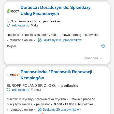
ofertą. Sprzedaż usług z obszaru finansów, w tym szkoleń dotyczących
Doradca / Doradczyni ds. Sprzedaży
edukacji finansowej. Budowanie długofalowych relacji z klientami oraz
pozyskiwanie nowych odbiorców dla partnerów biznesowych.
Usług Finansowych
Realizacja celów...
GCC7 Services Ltd
podlaskie
relokacja do:
Malta
specjalista / specjalistka junior / mid
umowa o pracę
pełny etat
rekrutacja online
Szukamy kilku pracowników
15 godz.
pokaż opis
Zakres obowiązków: Prowadzenie telefonicznych rozmów z klientami
zainteresowanymi ofertą. Sprzedaż usług związanych z finansami, w
Pracowniczka / Pracownik Renowacji
tym szkoleń z zakresu edukacji finansowej. Budowanie relacji z
klientami oraz pozyskiwanie nowych kontaktów dla partnerów
Kempingów
biznesowych. Realizacja celów...
EUROPP POLAND SP. Z. O O.
podlaskie
relokacja do:
Francja
pracownik fizyczny / pracowniczka fizyczna
umowa o pracę / o
pracę tymczasową
pełny etat
9 000 - 11 000 zł
brutto/mies.
rekrutacja online
Szukamy 20 pracowników