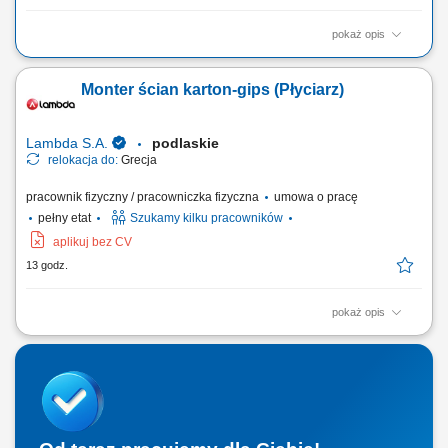
pokaż opis
Stellenbeschreibung Deine Aufgaben Transportabwicklung: Nach der
übergeordneten Transportplanung übernimmst du die tägliche
Monter ścian karton-gips (Płyciarz)
Disposition und begleitest internationale Transporte zuverlässig durch
die operative Abwicklung; Wirtschaftliche Entscheidungen: Du
vergleichst verfügbare...
Lambda S.A.
podlaskie
relokacja do:
Grecja
pracownik fizyczny / pracowniczka fizyczna
umowa o pracę
pełny etat
Szukamy kilku pracowników
aplikuj bez CV
13 godz.
pokaż opis
Twój zakres obowiązków: Montaż ścian, sufitów oraz innych zabudów z
płyt gipsowo-kartonowych; Wykonywanie konstrukcji pod systemy
suchej zabudowy; Szpachlowanie połączeń oraz przygotowanie
powierzchni do dalszych prac wykończeniowych; Prace przy realizacji
inwestycji – budowa...