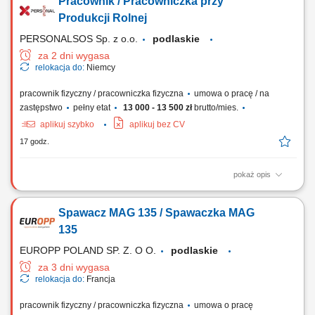
Pracownik / Pracowniczka przy
sterowania i oświetlenia. Montaż rozdzielnic i szaf sterowniczych.
Produkcji Rolnej
PERSONALSOS Sp. z o.o.
podlaskie
za 2 dni wygasa
relokacja do:
Niemcy
pracownik fizyczny / pracowniczka fizyczna
umowa o pracę / na
zastępstwo
pełny etat
13 000 - 13 500 zł
brutto/mies.
aplikuj szybko
aplikuj bez CV
17 godz.
pokaż opis
Zakres obowiązków: Przygotowywanie oraz rozwijanie mat
wegetacyjnych na polu. Pakowanie gotowych mat na palety.
Spawacz MAG 135 / Spawaczka MAG
Workowanie nawozów. Obsługa maszyn i urządzeń rolniczych.
135
EUROPP POLAND SP. Z. O O.
podlaskie
za 3 dni wygasa
relokacja do:
Francja
pracownik fizyczny / pracowniczka fizyczna
umowa o pracę