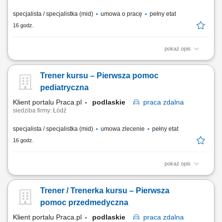
specjalista / specjalistka (mid)
umowa o pracę
pełny etat
16 godz.
pokaż opis
Codzienne dysponowanie i operacyjne realizowanie
międzynarodowych transportów po etapie planowania nadrzędnego;
Trener kursu – Pierwsza pomoc
Samodzielne porównywanie opcji transportowych i podejmowanie
ekonomicznych decyzji w bieżącej działalności; Koordynacja procesów
pediatryczna
i bezpośrednia komunikacja z klientami,...
Klient portalu Praca.pl
podlaskie
praca
zdalna
siedziba firmy: Łódź
specjalista / specjalistka (mid)
umowa zlecenie
pełny etat
16 godz.
pokaż opis
Prowadzenie kursu / szkolenia: Pierwsza pomoc pediatryczna; Czas
trwania: 6 godzin dydaktycznych; Obszar prowadzenia zajęć: cała
Trener / Trenerka kursu – Pierwsza
Polska;
pomoc przedmedyczna
Klient portalu Praca.pl
podlaskie
praca
zdalna