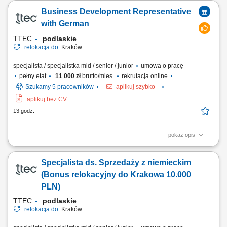
użyciu drutów montażowych. Wykonywanie drobnych prac ślusarskich,
Business Development Representative
w tym szlifowania oraz polerowania powierzchni. Realizacja innych
bieżących zadań pomocniczych na terenie zakładu w zależności od
with German
potrzeb.
TTEC
podlaskie
relokacja do:
Kraków
specjalista / specjalistka mid / senior / junior
umowa o pracę
pełny etat
11 000 zł
brutto/mies.
rekrutacja online
Szukamy 5 pracowników
aplikuj szybko
aplikuj bez CV
13 godz.
pokaż opis
Relocate to Krakow with 10.000 PLN bonus! Your potential has a place
here with TTEC's award winning employment experience. As a Business
Specjalista ds. Sprzedaży z niemieckim
Development Representative with German-English working hybrid in
Krakow, Poland, you’ll be a part of bringing humanity to business.
(Bonus relokacyjny do Krakowa 10.000
#experienceTTEC Our employees...
PLN)
TTEC
podlaskie
relokacja do:
Kraków