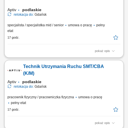
przyczyn awarii i ich konsekwentne eliminowanie, monitorowanie stanu
maszyn naprawy bieżące i...
Aptiv
podlaskie
relokacja do:
Gdańsk
specjalista / specjalistka mid / senior
umowa o pracę
pełny
etat
17 godz.
pokaż opis
Zadania Analizowanie awarii i wdrażanie rozwiązań zapobiegających
ich powtórnemu wystąpieniu. Kalibracja i ustawianie maszyn w sposób
Technik Utrzymania Ruchu SMT/CBA
gwarantujący płynne uruchomienie procesów. Nadzór nad
poprawnością działania robotów oraz systemów transportu
(K/M)
wewnętrznego. Rejestrowanie wykonanych...
Aptiv
podlaskie
relokacja do:
Gdańsk
pracownik fizyczny / pracowniczka fizyczna
umowa o pracę
pełny etat
17 godz.
pokaż opis