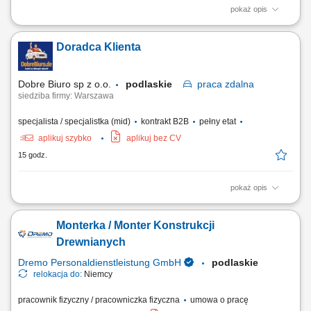
pokaż opis
Opis stanowiska: składanie i przygotowywanie serwerów oraz urządzeń
IT zgodnie z wytycznymi produkcyjnymi, wykonywanie prac
Doradca Klienta
montażowych z zachowaniem obowiązujących norm jakościowych,
realizacja planów produkcyjnych i terminowe przygotowywanie
urządzeń do wysyłki, praca z dokumentacją...
Dobre Biuro sp z o.o.
podlaskie
praca
zdalna
siedziba firmy: Warszawa
specjalista / specjalistka (mid)
kontrakt B2B
pełny etat
aplikuj szybko
aplikuj bez CV
15 godz.
pokaż opis
Twój zakres obowiązków: Telefoniczna obsługa klientów polskich;
Prowadzenie pierwszych rozmów z interesantami umawiającymi się z
Monterka / Monter Konstrukcji
nami na rozmowy przez naszą stronę www; zawieranie umów z
klientami na realizację naszych usług; nadzorowanie płatności;
Drewnianych
zbieranie niezbędnych informacji...
Dremo Personaldienstleistung GmbH
podlaskie
relokacja do:
Niemcy
pracownik fizyczny / pracowniczka fizyczna
umowa o pracę