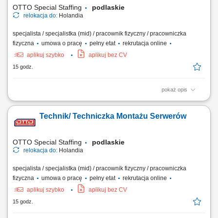
wydanie towaru klientowi oraz dbanie...
OTTO Special Staffing
podlaskie
relokacja do:
Holandia
specjalista / specjalistka (mid) / pracownik fizyczny / pracowniczka
fizyczna
umowa o pracę
pełny etat
rekrutacja online
aplikuj szybko
aplikuj bez CV
15 godz.
pokaż opis
Praca w firmie oznacza pracę w szybko rozwijającej się,
międzynarodowej firmie technologicznej. Jesteś częścią dynamicznego
Technik/ Techniczka Montażu Serwerów
środowiska, w którym liczą się innowacje i rozwój. Jasne procesy i
praca zespołowa pomagają ludziom skutecznie współpracować. Masz
wiele możliwości, by...
OTTO Special Staffing
podlaskie
relokacja do:
Holandia
specjalista / specjalistka (mid) / pracownik fizyczny / pracowniczka
fizyczna
umowa o pracę
pełny etat
rekrutacja online
aplikuj szybko
aplikuj bez CV
15 godz.