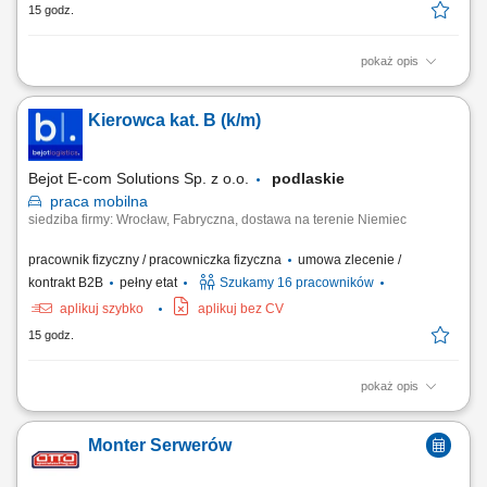
15 godz.
pokaż opis
Montaż mechaniczny maszyn i urządzeń przemysłowych zgodnie z
dokumentacją techniczną. Instalacja elementów mechanicznych,
Kierowca kat. B (k/m)
pneumatycznych, sterujących oraz czujników. Uruchamianie oraz
testowanie gotowych urządzeń. Wykonywanie prac serwisowych i
konserwacyjnych. Diagnozowanie podstawowych...
Bejot E-com Solutions Sp. z o.o.
podlaskie
praca
mobilna
siedziba firmy: Wrocław, Fabryczna, dostawa na terenie Niemiec
pracownik fizyczny / pracowniczka fizyczna
umowa zlecenie /
kontrakt B2B
pełny etat
Szukamy 16 pracowników
aplikuj szybko
aplikuj bez CV
15 godz.
pokaż opis
Opis stanowiska Twój dzień pracy to realizacja harmonogramu dostaw
mebli do klientów na terenie całych Niemiec. Prowadzisz auto
Monter Serwerów
dostawcze kat. B w obsadzie jednoosobowej, pracując w trybie bez
rejestracji czasu pracy przez tachograf. Odpowiadasz za fizyczny