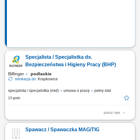
konkurencyjne wynagrodzenie, bezpieczne zakwaterowanie oraz
wsparcie na każdym etapie pracy. Nawet jeśli nie masz dużego
doświadczenia – wszystkiego Cię...
Specjalista / Specjalistka ds.
Bezpieczeństwa i Higieny Pracy (BHP)
Bilfinger
podlaskie
relokacja do:
Krapkowice
specjalista / specjalistka (mid)
umowa o pracę
pełny etat
13 godz.
pokaż opis
Opis stanowiska Kompleksowa obsługa obszaru BHP na projektach
budowlanych; Monitorowanie przestrzegania przepisów i standardów
Spawacz / Spawaczka MAG/TIG
bezpieczeństwa pracy na budowach; Przeprowadzanie kontroli oraz
audytów BHP i raportowanie wyników; Prowadzenie dokumentacji