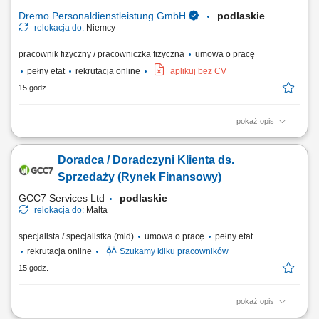
obróbki drewna; Dbanie o...
Dremo Personaldienstleistung GmbH
podlaskie
relokacja do:
Niemcy
pracownik fizyczny / pracowniczka fizyczna
umowa o pracę
pełny etat
rekrutacja online
aplikuj bez CV
15 godz.
pokaż opis
Zakład produkcyjny specjalizujący się w stolarce drewnianej poszukuje
pracowników do produkcji i montażu okien, drzwi oraz mebli. Zakres
Doradca / Doradczyni Klienta ds.
obowiązków: Obróbka i przygotowanie elementów drewnianych do
montażu; Cięcie i szlifowanie komponentów; Montaż okien, drzwi i
Sprzedaży (Rynek Finansowy)
elementów meblowych;...
GCC7 Services Ltd
podlaskie
relokacja do:
Malta
specjalista / specjalistka (mid)
umowa o pracę
pełny etat
rekrutacja online
Szukamy kilku pracowników
15 godz.
pokaż opis
Zakres obowiązków: Telefoniczny kontakt z klientami zainteresowanymi