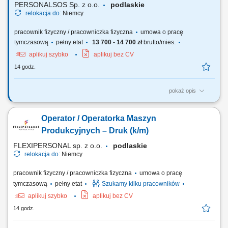
PERSONALSOS Sp. z o.o.
podlaskie
relokacja do:
Niemcy
pracownik fizyczny / pracowniczka fizyczna
umowa o pracę
tymczasową
pełny etat
13 700 - 14 700 zł
brutto/mies.
aplikuj szybko
aplikuj bez CV
14 godz.
pokaż opis
Opis stanowiska: przygotowywanie elementów metalowych do procesu
obróbki powierzchniowej, nakładanie powłok ochronnych na elementy
Operator / Operatorka Maszyn
metalowe zgodnie z obowiązującymi standardami, szlifowanie
elementów przy użyciu szlifierki kątowej, zawieszanie elementów
Produkcyjnych – Druk (k/m)
metalowych na hakach transportowych,...
FLEXIPERSONAL sp. z o.o.
podlaskie
relokacja do:
Niemcy
pracownik fizyczny / pracowniczka fizyczna
umowa o pracę
tymczasową
pełny etat
Szukamy kilku pracowników
aplikuj szybko
aplikuj bez CV
14 godz.