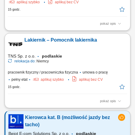
aplikuj szybko
aplikuj bez CV
15 godz.
pokaż opis
Odświeżanie i renowacja domków kempingowych na podstawie listy
zadań; Malowanie drzwi, sufitów oraz tarasów zewnętrznych; Montaż
Lakiernik – Pomocnik lakiernika
listew narożnych, zestawów prysznicowych oraz wymiana oświetlenia i
osprzętu elektrycznego; Układanie wykładzin podłogowych oraz
linoleum; Czas pracy: 35...
TNS Sp. z o.o.
podlaskie
relokacja do:
Niemcy
pracownik fizyczny / pracowniczka fizyczna
umowa o pracę
pełny etat
aplikuj szybko
aplikuj bez CV
15 godz.
pokaż opis
OPIS STANOWISKA: malowanie natryskowe pistoletem; poprawki
malarskie – kontenery na ciągniki siodłowe; prace przygotowawcze
Kierowca kat. B (możliwość jazdy bez
przed malowaniem – czyszczenie, szpachlowanie, oklejanie;
wykonywanie napraw powłok lakierniczych. WYMAGANIA:
tacho)
doświadczenie zawodowe – mile widziane; znajomość lub...
Bejot E-com Solutions Sp. z o.o.
podlaskie