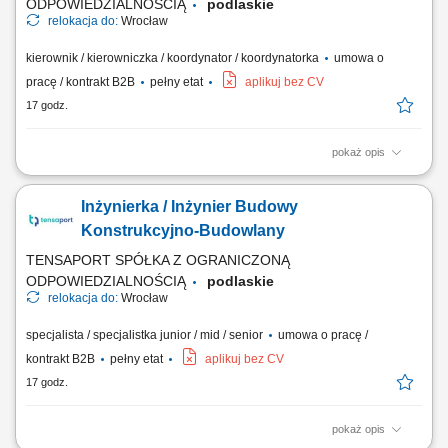
ODPOWIEDZIALNOŚCIĄ
podlaskie
relokacja do:
Wrocław
kierownik / kierowniczka / koordynator / koordynatorka
umowa o
pracę / kontrakt B2B
pełny etat
aplikuj bez CV
17 godz.
pokaż opis
Zadania: Nadzór techniczny nad pracami ziemnymi, żelbetowymi i
stalowymi na obiektach elektroenergetycznych; Koordynowanie
Inżynierka / Inżynier Budowy
wykonania fundamentów pod słupy SN, aparaturę, kontenery BESS i
obiekty kubaturowe; Organizacja pracy zespołów własnych oraz
Konstrukcyjno-Budowlany
podwykonawców z branży budowlanej;...
TENSAPORT SPÓŁKA Z OGRANICZONĄ
ODPOWIEDZIALNOŚCIĄ
podlaskie
relokacja do:
Wrocław
specjalista / specjalistka junior / mid / senior
umowa o pracę /
kontrakt B2B
pełny etat
aplikuj bez CV
17 godz.
pokaż opis