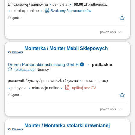
tymczasową / agencyjna
pełny etat
68,00 zł
brutto/godz.
rekrutacja online
Szukamy 3 pracowników
14 godz.
pokaż opis
Obowiązki: Załadunek, rozładunek oraz transport wewnętrzny
surowców wózkiem widłowym; Zarządzanie zapasami skrzyń oraz
Monterka / Monter Mebli Sklepowych
worków typu big-bag; Ewidencjonowanie ruchu towarów i ich lokalizacji
w systemie ERP; Oznaczanie skrzyń i prowadzenie bieżącej
dokumentacji magazynowej;...
Dremo Personaldienstleistung GmbH
podlaskie
relokacja do:
Niemcy
pracownik fizyczny / pracowniczka fizyczna
umowa o pracę
pełny etat
rekrutacja online
aplikuj bez CV
15 godz.
pokaż opis
Twoje zadania: Produkcja i montaż wyposażenia dla sklepów oraz
przestrzeni handlowych; Organizacja pracy od etapu cięcia materiałów
Monter / Monterka stolarki drewnianej
po końcowy montaż; Wykonywanie elementów stolarskich zgodnie z
rysunkiem technicznym; Obsługa nowoczesnych urządzeń i maszyn do