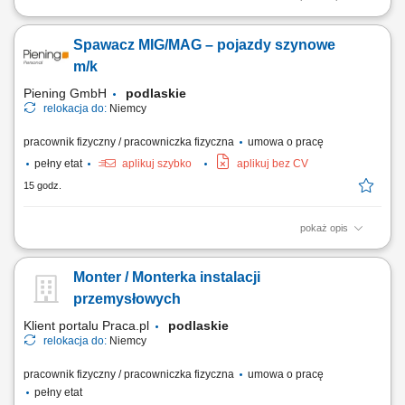
Twoje zadania: Przygotowanie do pracy Spawanie rur i blach
Stosowanie metody spawania TIG (spawanie z gazem formującym)
Spawacz MIG/MAG – pojazdy szynowe
Spawanie zgodnie z dokumentacją techniczną Kontrola jakości
elementów spawanych Próbka spawalnicza: W dniu 01.09.2026
m/k
odbędzie się próbka spawalnicza w Zabrzu. W przypadku...
Piening GmbH
podlaskie
relokacja do:
Niemcy
pracownik fizyczny / pracowniczka fizyczna
umowa o pracę
pełny etat
aplikuj szybko
aplikuj bez CV
15 godz.
pokaż opis
Twoje zadania: Przygotowanie miejsca pracy Spawanie blach o
grubości od 3 mm do 12 mm Stosowanie metody spawania MAG
Monter / Monterka instalacji
Spawanie zgodnie z dokumentacją techniczną Kontrola jakości
wyrobów spawanych
przemysłowych
Klient portalu Praca.pl
podlaskie
relokacja do:
Niemcy
pracownik fizyczny / pracowniczka fizyczna
umowa o pracę
pełny etat