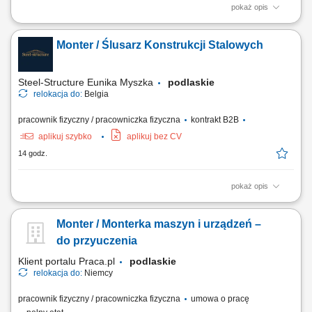
pokaż opis
Relocate to Krakow with 10.000 PLN bonus! Your potential has a place
here with TTEC's award winning employment experience. As a Digital
Monter / Ślusarz Konstrukcji Stalowych
Sales Representative with German-English working hybrid in Krakow,
Poland, you’ll be a part of bringing humanity to business.
#experienceTTEC Our employees have...
Steel-Structure Eunika Myszka
podlaskie
relokacja do:
Belgia
pracownik fizyczny / pracowniczka fizyczna
kontrakt B2B
aplikuj szybko
aplikuj bez CV
14 godz.
pokaż opis
Zakres obowiązków montaż elementów konstrukcji stalowych na
podstawie rysunku technicznego, składanie i dopasowywanie
Monter / Monterka maszyn i urządzeń –
elementów, wiercenie, cięcie oraz przygotowywanie elementów do
montażu, wykonywanie podstawowych prac ślusarskich. Praca
do przyuczenia
obejmuje montaż m.in.: elementów mostów,...
Klient portalu Praca.pl
podlaskie
relokacja do:
Niemcy
pracownik fizyczny / pracowniczka fizyczna
umowa o pracę