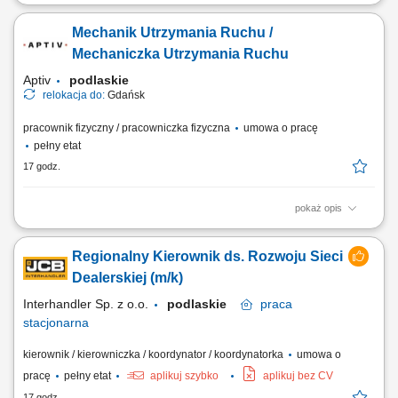
Twoja rola: Będziesz odpowiadać za zapewnienie ciągłości i
niezawodności produkcji i należytego stanu maszyn i urządzeń
Mechanik Utrzymania Ruchu /
produkcyjnych. Twoje obowiązki będą obejmować m.in.: Naprawy
bieżące i konserwację maszyn montażowych i testujących. Szybką
Mechaniczka Utrzymania Ruchu
reakcję na problemy związane z...
Aptiv
podlaskie
relokacja do:
Gdańsk
pracownik fizyczny / pracowniczka fizyczna
umowa o pracę
pełny etat
17 godz.
pokaż opis
Zakres obowiązków: utrzymanie sprawności technicznej maszyn
produkcyjnych, wykonywanie napraw bieżących oraz prac
Regionalny Kierownik ds. Rozwoju Sieci
konserwacyjnych, przygotowanie maszyn do pracy oraz przeglądów
serwisowych, diagnozowanie i usuwanie usterek w parku maszynowym,
Dealerskiej (m/k)
prowadzenie dokumentacji technicznej i...
Interhandler Sp. z o.o.
podlaskie
praca
stacjonarna
kierownik / kierowniczka / koordynator / koordynatorka
umowa o
pracę
pełny etat
aplikuj szybko
aplikuj bez CV
17 godz.