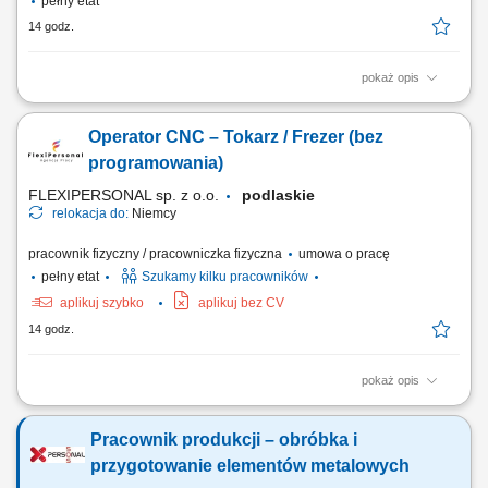
pełny etat
14 godz.
pokaż opis
Wykonywanie prac monterskich, mechanicznych i ślusarskich zgodnie z
dokumentacją techniczną. Montaż elementów pneumatyki, sterowania,
Operator CNC – Tokarz / Frezer (bez
czujników oraz innych podzespołów. Udział w montażu linii i maszyn
przemysłowych. Praca zespołowa oraz realizacja zadań samodzielnie.
programowania)
Dbanie o jakość i...
FLEXIPERSONAL sp. z o.o.
podlaskie
relokacja do:
Niemcy
pracownik fizyczny / pracowniczka fizyczna
umowa o pracę
pełny etat
Szukamy kilku pracowników
aplikuj szybko
aplikuj bez CV
14 godz.
pokaż opis
Twoje obowiązki: Obsługa maszyn CNC Uruchamianie gotowych
programów obróbczych - bez programowania Mocowanie i ustawianie
Pracownik produkcji – obróbka i
detali oraz półfabrykatów w obrabiarce Nadzorowanie przebiegu
procesu obróbki CNC Zgłaszanie usterek, niezgodności jakościowych
przygotowanie elementów metalowych
oraz problemów technicznych Wymagania:...