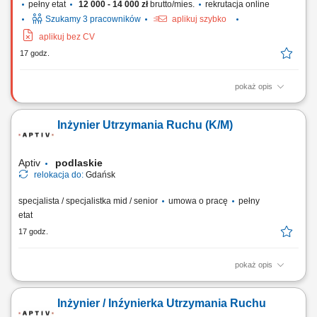
pełny etat
12 000 - 14 000 zł
brutto/mies.
rekrutacja online
Szukamy 3 pracowników
aplikuj szybko
aplikuj bez CV
17 godz.
pokaż opis
Zakres obowiązków: wykonywanie spawania konstrukcji stalowych
(słupy i wsporniki), praca metodą MAG 135 na stali czarnej, spawanie
Inżynier Utrzymania Ruchu (K/M)
elementów o grubości 5–25 mm, realizacja spoin pachwinowych (FW),
dbanie o jakość i zgodność spoin z wymaganiami technicznymi.
Aptiv
podlaskie
relokacja do:
Gdańsk
specjalista / specjalistka mid / senior
umowa o pracę
pełny
etat
17 godz.
pokaż opis
Twoja rola: Będziesz odpowiadać za zapewnienie ciągłości i
niezawodności produkcji i należytego stanu maszyn i urządzeń
Inżynier / Inźynierka Utrzymania Ruchu
produkcyjnych. Twoje obowiązki będą obejmować m.in.: analizę