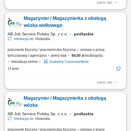
pokaż opis
Podstawowe informacje: Lokalizacja: Magdeburg, Niemcy; Start pracy:
Od zaraz lub w dogodnym dla Ciebie terminie; Czas trwania pracy:
Magazynier / Magazynierka z obsługą
Długoterminowe zatrudnienie; Opis stanowiska Samodzielna obsługa
maszyn wykorzystywanych w procesie produkcji drukarskiej. Ustawianie
wózka widłowego
parametrów urządzeń oraz...
AB Job Service Polska Sp. z o.o.
podlaskie
relokacja do:
Holandia
pracownik fizyczny / pracowniczka fizyczna
umowa o pracę
tymczasową / agencyjna
pełny etat
68,00 zł
brutto/godz.
rekrutacja online
Szukamy 3 pracowników
14 godz.
pokaż opis
Zadania: Obsługa wózka widłowego przy pracach załadunkowych i
magazynowych; Bieżąca obsługa skrzyń oraz opakowań big-bag na
Magazynier / Magazynierka z obsługą
hali produkcyjnej; Rejestracja stany magazynowych i lokalizacji
materiałów w systemie ERP; Przygotowanie towaru do wysyłki na
wózka
podstawie list kompletacji; Opisywanie...
AB Job Service Polska Sp. z o.o.
podlaskie
relokacja do:
Holandia
pracownik fizyczny / pracowniczka fizyczna
umowa o pracę