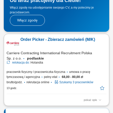
Od teraz pracujemy dla Ciebie!
Włącz zgodę na udostępnianie swojego CV, a my polecimy je
pracodawcom.
Włącz zgodę
Order Picker - Zbieracz zamówień (M/K)
Carriere Contracting International Recruitment Polska
Sp. z o.o.
podlaskie
relokacja do:
Holandia
pracownik fizyczny / pracowniczka fizyczna
umowa o pracę
tymczasową / agencyjna
pełny etat
68,00 - 80,00 zł
brutto/godz.
rekrutacja online
Szukamy 3 pracowników
13 godz.
pokaż opis
Chcesz zacząć pracę za granicą i szukasz stabilnego zatrudnienia w
renomowanej firmie? Dołącz do zespołu magazynowego i zyskaj