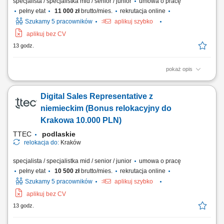
specjalista / specjalistka mid / senior / junior
umowa o pracę
pełny etat
11 000 zł
brutto/mies.
rekrutacja online
Szukamy 5 pracowników
aplikuj szybko
aplikuj bez CV
13 godz.
pokaż opis
Relocate to Krakow with 10.000 PLN bonus! Your potential has a place
here with TTEC's award winning employment experience. As a Digital
Digital Sales Representative z
Sales Representative with German-English working hybrid in Krakow,
Poland, you’ll be a part of bringing humanity to business.
niemieckim (Bonus relokacyjny do
#experienceTTEC Our employees have...
Krakowa 10.000 PLN)
TTEC
podlaskie
relokacja do:
Kraków
specjalista / specjalistka mid / senior / junior
umowa o pracę
pełny etat
10 500 zł
brutto/mies.
rekrutacja online
Szukamy 5 pracowników
aplikuj szybko
aplikuj bez CV
13 godz.