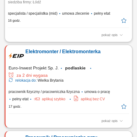
siedziba firmy: Łódź
specjalista / specjalistka (mid)
umowa zlecenie
pełny etat
16 godz.
pokaż opis
Prowadzenie kursu / szkolenia z zakresu - Pierwsza pomoc
przedmedyczna; Czas trwania: 8 godzin dydaktycznych; Obszar
Elektromonter / Elektromonterka
działania: cała Polska;
Euro-Inwest Projekt Sp. J.
podlaskie
za 2 dni wygasa
relokacja do:
Wielka Brytania
pracownik fizyczny / pracowniczka fizyczna
umowa o pracę
pełny etat
aplikuj szybko
aplikuj bez CV
17 godz.
pokaż opis
Montaż i budowa tras oraz linii kablowych. Instalacja gniazdek,
przełączników i kompletnych instalacji elektrycznych. Montaż urządzeń