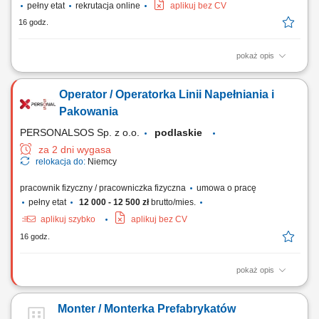
pełny etat
rekrutacja online
aplikuj bez CV
16 godz.
pokaż opis
Twoje zadania: Produkcja i montaż schodów drewnianych;
Przygotowywanie i składanie elementów stolarki budowlanej; Montaż
Operator / Operatorka Linii Napełniania i
okien, drzwi oraz drewnianych elementów wykończeniowych; Obsługa
urządzeń wykorzystywanych przy obróbce drewna; Szlifowanie,
Pakowania
wykańczanie i kontrola jakości gotowych elementów;
PERSONALSOS Sp. z o.o.
podlaskie
za 2 dni wygasa
relokacja do:
Niemcy
pracownik fizyczny / pracowniczka fizyczna
umowa o pracę
pełny etat
12 000 - 12 500 zł
brutto/mies.
aplikuj szybko
aplikuj bez CV
16 godz.
pokaż opis
Opis stanowiska Nadzór techniczny oraz fizyczna realizacja operacji
rozładunkowych i załadunkowych specjalistycznych zbiorników oraz
Monter / Monterka Prefabrykatów
tanków przemysłowych. Prowadzenie procesu dozowania i rozlewu