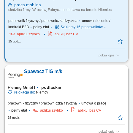
praca
mobilna
siedziba firmy: Wrocław, Fabryczna, dostawa na terenie Niemiec
pracownik fizyczny / pracowniczka fizyczna
umowa zlecenie /
kontrakt B2B
pełny etat
Szukamy 16 pracowników
aplikuj szybko
aplikuj bez CV
15 godz.
pokaż opis
Twój zakres obowiązków RYNEK – Niemcy - jazda BEZ tachografu
realizacja dostaw mebli do klientów indywidualnych na terenie
Spawacz TIG m/k
Niemiec, załadunek i rozładunek mebli, praca zgodnie z
harmonogramem oraz instrukcjami przekazywanymi przez firmę,
korzystanie z firmowej aplikacji do obsługi zleceń,...
Piening GmbH
podlaskie
relokacja do:
Niemcy
pracownik fizyczny / pracowniczka fizyczna
umowa o pracę
pełny etat
aplikuj szybko
aplikuj bez CV
15 godz.
pokaż opis