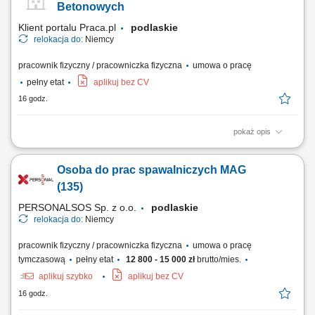
płynnych komponentów chemicznych do odpowiednich pojemników
Betonowych
zbiorczych. Wizualna ocena...
Klient portalu Praca.pl
podlaskie
relokacja do:
Niemcy
pracownik fizyczny / pracowniczka fizyczna
umowa o pracę
pełny etat
aplikuj bez CV
16 godz.
pokaż opis
Udział w produkcji prefabrykatów betonowych. Obsługa maszyn i
urządzeń wykorzystywanych w procesie produkcji. Wykonywanie prac
Osoba do prac spawalniczych MAG
betoniarskich zgodnie z dokumentacją i wytycznymi. Pomoc przy
przygotowaniu szalunków i zbrojeń. Dbanie o jakość wykonywanej
(135)
pracy oraz przestrzeganie zasad bezpieczeństwa.
PERSONALSOS Sp. z o.o.
podlaskie
relokacja do:
Niemcy
pracownik fizyczny / pracowniczka fizyczna
umowa o pracę
tymczasową
pełny etat
12 800 - 15 000 zł
brutto/mies.
aplikuj szybko
aplikuj bez CV
16 godz.