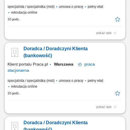
specjalista / specjalistka (mid)
umowa o pracę
pełny etat
rekrutacja online
10 godz.
pokaż opis
obsługa klientów; utrzymywanie dobrych relacji z klientami; realizacja
celów sprzedażowych; dbałość o wysoką jakość obsługi klientów oraz
Doradca / Doradczyni Klienta
firm;
(bankowość)
Klient portalu Praca.pl
Warszawa
praca
stacjonarna
specjalista / specjalistka (mid)
umowa o pracę
pełny etat
rekrutacja online
10 godz.
pokaż opis
obsługa klientów; utrzymywanie dobrych relacji z klientami; realizacja
celów sprzedażowych; dbałość o wysoką jakość obsługi klientów oraz
Doradca / Doradczyni Klienta
firm;
(bankowość)