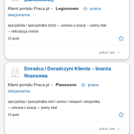
Klient portalu Praca.pl
Legionowo
praca
stacjonarna
specjalista / specjalistka (mid)
umowa o pracę
pełny etat
rekrutacja online
10 godz.
pokaż opis
obsługa klientów; utrzymywanie dobrych relacji z klientami; realizacja
celów sprzedażowych; dbałość o wysoką jakość obsługi klientów oraz
Doradca / Doradczyni Klienta – branża
firm;
finansowa
Klient portalu Praca.pl
Piaseczno
praca
stacjonarna
specjalista / specjalistka mid / senior / ekspert / ekspertka
umowa o pracę
pełny etat
10 godz.
pokaż opis