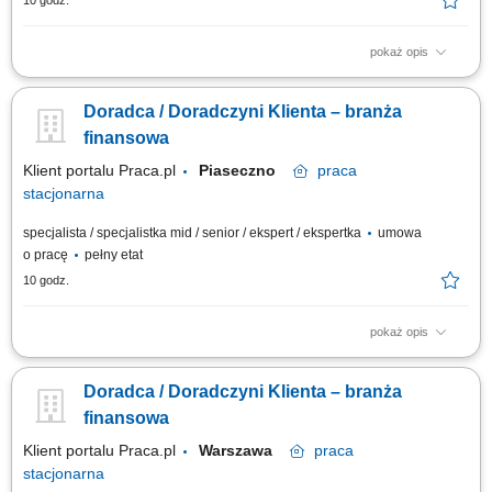
10 godz.
pokaż opis
obsługa klientów; utrzymywanie dobrych relacji z klientami; realizacja
celów sprzedażowych; dbałość o wysoką jakość obsługi klientów oraz
Doradca / Doradczyni Klienta – branża
firm;
finansowa
Klient portalu Praca.pl
Piaseczno
praca
stacjonarna
specjalista / specjalistka mid / senior / ekspert / ekspertka
umowa
o pracę
pełny etat
10 godz.
pokaż opis
Aktywne pozyskiwanie klientów i budowanie z nimi długofalowych relacji.
Diagnozowanie potrzeb klientów i dopasowywanie odpowiednich
Doradca / Doradczyni Klienta – branża
rozwiązań finansowych. Sprzedaż produktów bankowych, w tym funduszy
inwestycyjnych. Operacyjna obsługa klientów indywidualnych i firm z
finansowa
sektora MŚP....
Klient portalu Praca.pl
Warszawa
praca
stacjonarna