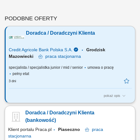
PODOBNE OFERTY
Doradca / Doradczyni Klienta
Credit Agricole Bank Polska S.A.
Grodzisk
Mazowiecki
praca
stacjonarna
specjalista / specjalistka junior / mid / senior
umowa o pracę
pełny etat
3 dni
pokaż opis
Jakie będą Twoje zadania: Pozyskiwanie nowych klientów oraz
telefoniczne umawianie spotkań. Dopasowywanie produktów
Doradca / Doradczyni Klienta
finansowych do potrzeb klientów. Wsparcie klientów w bankowości
codziennej, internetowej i mobilnej. Aktywna sprzedaż produktów
(bankowość)
bankowych i ubezpieczeniowych. Realizacja...
Klient portalu Praca.pl
Piaseczno
praca
stacjonarna