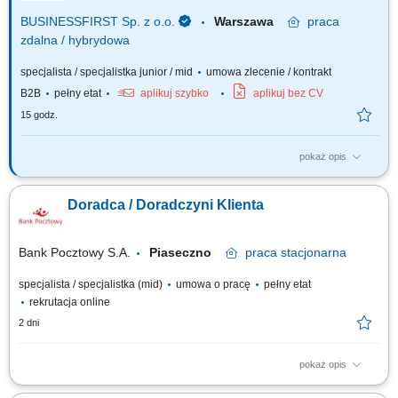
sektora MŚP....
BUSINESSFIRST Sp. z o.o.
Warszawa
praca
zdalna / hybrydowa
specjalista / specjalistka junior / mid
umowa zlecenie / kontrakt
B2B
pełny etat
aplikuj szybko
aplikuj bez CV
15 godz.
pokaż opis
Opis stanowiska Pozyskiwanie klientów biznesowych oraz sprzedaż
produktów finansowych B2B, takich jak leasing, kredyty firmowe, rachunki
Doradca / Doradczyni Klienta
bankowe, faktoring i inne rozwiązania finansowe. Rozwój w kierunku
multidoradcy poprzez poszerzanie oferty produktowej dla klientów
biznesowych. Aktywny...
Bank Pocztowy S.A.
Piaseczno
praca
stacjonarna
specjalista / specjalistka (mid)
umowa o pracę
pełny etat
rekrutacja online
2 dni
pokaż opis
Twój zakres obowiązków diagnozowanie potrzeb i oczekiwań Klientów,