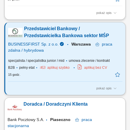
pokaż opis
Aktywne pozyskiwanie klientów i budowanie z nimi długofalowych
relacji. Diagnozowanie potrzeb klientów i dopasowywanie
Przedstawiciel Bankowy /
odpowiednich rozwiązań finansowych. Sprzedaż produktów
bankowych, w tym funduszy inwestycyjnych. Operacyjna obsługa
Przedstawicielka Bankowa sektor MŚP
klientów indywidualnych i firm z sektora MŚP....
BUSINESSFIRST Sp. z o.o.
Warszawa
praca
zdalna / hybrydowa
specjalista / specjalistka junior / mid
umowa zlecenie / kontrakt
B2B
pełny etat
aplikuj szybko
aplikuj bez CV
15 godz.
pokaż opis
Opis stanowiska Pozyskiwanie klientów biznesowych oraz sprzedaż
produktów finansowych B2B, takich jak leasing, kredyty firmowe,
Doradca / Doradczyni Klienta
rachunki bankowe, faktoring i inne rozwiązania finansowe. Rozwój w
kierunku multidoradcy poprzez poszerzanie oferty produktowej dla
klientów biznesowych. Aktywny...
Bank Pocztowy S.A.
Piaseczno
praca
stacjonarna