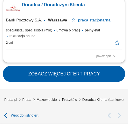
nawiązywanie i utrzymywanie relacji z Klientami, realizacja celów
Doradca / Doradczyni Klienta
sprzedażowych, kształtowanie pozytywnego wizerunku Banku poprzez
wysoką jakość obsługi, operacyjna obsługa Klientów detalicznych,
małych i średnich firm.
Bank Pocztowy S.A.
Warszawa
praca
stacjonarna
specjalista / specjalistka (mid)
umowa o pracę
pełny etat
rekrutacja online
2 dni
pokaż opis
Twój zakres obowiązków diagnozowanie potrzeb i oczekiwań Klientów,
nawiązywanie i utrzymywanie relacji z Klientami, realizacja celów
sprzedażowych, kształtowanie pozytywnego wizerunku Banku poprzez
ZOBACZ WIĘCEJ OFERT PRACY
wysoką jakość obsługi, operacyjna obsługa Klientów detalicznych,
małych i średnich firm.
Praca.pl
Praca
Mazowieckie
Pruszków
Doradca Klienta (bankowość
Wróć do listy ofert