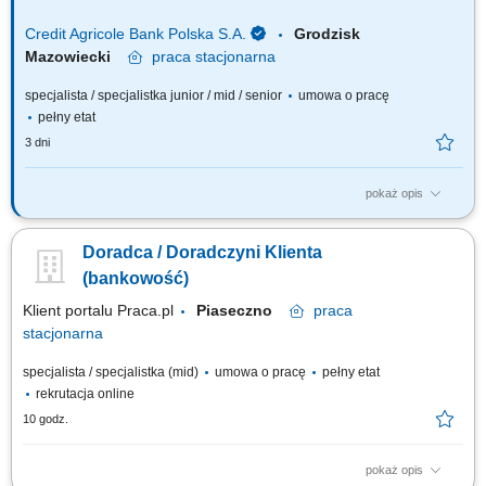
Credit Agricole Bank Polska S.A.
Grodzisk
Mazowiecki
praca
stacjonarna
specjalista / specjalistka junior / mid / senior
umowa o pracę
pełny etat
3 dni
pokaż opis
Jakie będą Twoje zadania: Pozyskiwanie nowych klientów oraz
telefoniczne umawianie spotkań. Dopasowywanie produktów
Doradca / Doradczyni Klienta
finansowych do potrzeb klientów. Wsparcie klientów w bankowości
codziennej, internetowej i mobilnej. Aktywna sprzedaż produktów
(bankowość)
bankowych i ubezpieczeniowych. Realizacja...
Klient portalu Praca.pl
Piaseczno
praca
stacjonarna
specjalista / specjalistka (mid)
umowa o pracę
pełny etat
rekrutacja online
10 godz.
pokaż opis