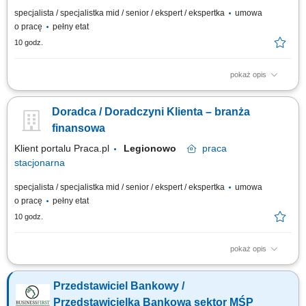
specjalista / specjalistka mid / senior / ekspert / ekspertka
umowa
o pracę
pełny etat
10 godz.
pokaż opis
Aktywne pozyskiwanie klientów i budowanie z nimi długofalowych relacji.
Diagnozowanie potrzeb klientów i dopasowywanie odpowiednich
Doradca / Doradczyni Klienta – branża
rozwiązań finansowych. Sprzedaż produktów bankowych, w tym funduszy
inwestycyjnych. Operacyjna obsługa klientów indywidualnych i firm z
finansowa
sektora MŚP....
Klient portalu Praca.pl
Legionowo
praca
stacjonarna
specjalista / specjalistka mid / senior / ekspert / ekspertka
umowa
o pracę
pełny etat
10 godz.
pokaż opis
Aktywne pozyskiwanie klientów i budowanie z nimi długofalowych relacji.
Diagnozowanie potrzeb klientów i dopasowywanie odpowiednich
Przedstawiciel Bankowy /
rozwiązań finansowych. Sprzedaż produktów bankowych, w tym funduszy
inwestycyjnych. Operacyjna obsługa klientów indywidualnych i firm z
Przedstawicielka Bankowa sektor MŚP