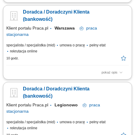
obsługa klientów; utrzymywanie dobrych relacji z klientami; realizacja
celów sprzedażowych; dbałość o wysoką jakość obsługi klientów oraz
Doradca / Doradczyni Klienta
firm;
(bankowość)
Klient portalu Praca.pl
Warszawa
praca
stacjonarna
specjalista / specjalistka (mid)
umowa o pracę
pełny etat
rekrutacja online
10 godz.
pokaż opis
obsługa klientów; utrzymywanie dobrych relacji z klientami; realizacja
celów sprzedażowych; dbałość o wysoką jakość obsługi klientów oraz
Doradca / Doradczyni Klienta
firm;
(bankowość)
Klient portalu Praca.pl
Legionowo
praca
stacjonarna
specjalista / specjalistka (mid)
umowa o pracę
pełny etat
rekrutacja online