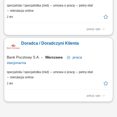
specjalista / specjalistka (mid)
umowa o pracę
pełny etat
rekrutacja online
2 dni
pokaż opis
Twój zakres obowiązków diagnozowanie potrzeb i oczekiwań Klientów,
nawiązywanie i utrzymywanie relacji z Klientami, realizacja celów
Doradca / Doradczyni Klienta
sprzedażowych, kształtowanie pozytywnego wizerunku Banku poprzez
wysoką jakość obsługi, operacyjna obsługa Klientów detalicznych,
małych i średnich firm.
Bank Pocztowy S.A.
Warszawa
praca
stacjonarna
specjalista / specjalistka (mid)
umowa o pracę
pełny etat
rekrutacja online
2 dni
pokaż opis
Twój zakres obowiązków diagnozowanie potrzeb i oczekiwań Klientów,
nawiązywanie i utrzymywanie relacji z Klientami, realizacja celów
sprzedażowych, kształtowanie pozytywnego wizerunku Banku poprzez
wysoką jakość obsługi, operacyjna obsługa Klientów detalicznych,