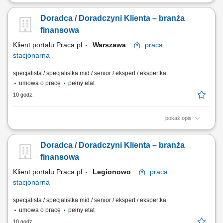
Aktywne pozyskiwanie klientów i budowanie z nimi długofalowych
relacji. Diagnozowanie potrzeb klientów i dopasowywanie
Doradca / Doradczyni Klienta – branża
odpowiednich rozwiązań finansowych. Sprzedaż produktów
bankowych, w tym funduszy inwestycyjnych. Operacyjna obsługa
finansowa
klientów indywidualnych i firm z sektora MŚP....
Klient portalu Praca.pl
Warszawa
praca
stacjonarna
specjalista / specjalistka mid / senior / ekspert / ekspertka
umowa o pracę
pełny etat
10 godz.
pokaż opis
Aktywne pozyskiwanie klientów i budowanie z nimi długofalowych
relacji. Diagnozowanie potrzeb klientów i dopasowywanie
Doradca / Doradczyni Klienta – branża
odpowiednich rozwiązań finansowych. Sprzedaż produktów
bankowych, w tym funduszy inwestycyjnych. Operacyjna obsługa
finansowa
klientów indywidualnych i firm z sektora MŚP....
Klient portalu Praca.pl
Legionowo
praca
stacjonarna
specjalista / specjalistka mid / senior / ekspert / ekspertka
umowa o pracę
pełny etat
10 godz.