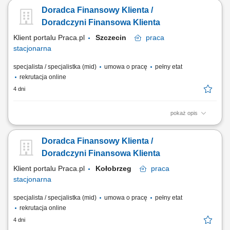
Doradca Finansowy Klienta /
Doradczyni Finansowa Klienta
Klient portalu Praca.pl
Szczecin
praca
stacjonarna
specjalista / specjalistka (mid)
umowa o pracę
pełny etat
rekrutacja online
4 dni
pokaż opis
Identyfikowanie potrzeb klientów indywidualnych oraz sektora MŚP i
proponowanie dopasowanych rozwiązań finansowych; Aktywna
Doradca Finansowy Klienta /
sprzedaż produktów bankowych i realizacja wyznaczonych celów
sprzedażowych; Budowanie długofalowych relacji z klientami oraz
Doradczyni Finansowa Klienta
rozwijanie portfela współpracy;...
Klient portalu Praca.pl
Kołobrzeg
praca
stacjonarna
specjalista / specjalistka (mid)
umowa o pracę
pełny etat
rekrutacja online
4 dni