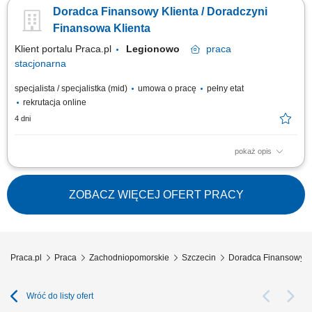
proponowanie dopasowanych rozwiązań finansowych; Aktywna sprzedaż
Doradca Finansowy Klienta / Doradczyni
produktów bankowych i realizacja wyznaczonych celów sprzedażowych;
Budowanie długofalowych relacji z klientami oraz rozwijanie portfela
Finansowa Klienta
współpracy;...
Klient portalu Praca.pl
Legionowo
praca
stacjonarna
specjalista / specjalistka (mid)
umowa o pracę
pełny etat
rekrutacja online
4 dni
pokaż opis
Identyfikowanie potrzeb klientów indywidualnych oraz sektora MŚP i
proponowanie dopasowanych rozwiązań finansowych; Aktywna sprzedaż
produktów bankowych i realizacja wyznaczonych celów sprzedażowych;
ZOBACZ WIĘCEJ OFERT PRACY
Budowanie długofalowych relacji z klientami oraz rozwijanie portfela
współpracy;...
Praca.pl
Praca
Zachodniopomorskie
Szczecin
Doradca Finansowy S
Wróć do listy ofert