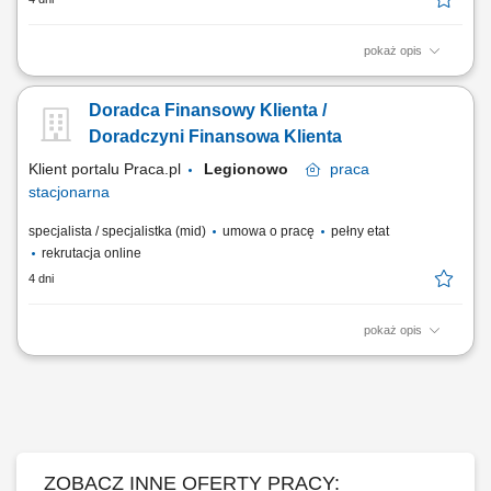
pokaż opis
Identyfikowanie potrzeb klientów indywidualnych oraz sektora MŚP i
proponowanie dopasowanych rozwiązań finansowych; Aktywna
Doradca Finansowy Klienta /
sprzedaż produktów bankowych i realizacja wyznaczonych celów
sprzedażowych; Budowanie długofalowych relacji z klientami oraz
Doradczyni Finansowa Klienta
rozwijanie portfela współpracy;...
Klient portalu Praca.pl
Legionowo
praca
stacjonarna
specjalista / specjalistka (mid)
umowa o pracę
pełny etat
rekrutacja online
4 dni
pokaż opis
Identyfikowanie potrzeb klientów indywidualnych oraz sektora MŚP i
proponowanie dopasowanych rozwiązań finansowych; Aktywna
sprzedaż produktów bankowych i realizacja wyznaczonych celów
sprzedażowych; Budowanie długofalowych relacji z klientami oraz
rozwijanie portfela współpracy;...
ZOBACZ INNE OFERTY PRACY: