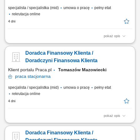
specjalista / specjalistka (mid)
umowa o pracę
pełny etat
rekrutacja online
4 dni
pokaż opis
Identyfikowanie potrzeb klientów indywidualnych oraz sektora MŚP i
proponowanie dopasowanych rozwiązań finansowych; Aktywna
Doradca Finansowy Klienta /
sprzedaż produktów bankowych i realizacja wyznaczonych celów
sprzedażowych; Budowanie długofalowych relacji z klientami oraz
Doradczyni Finansowa Klienta
rozwijanie portfela współpracy;...
Klient portalu Praca.pl
Tomaszów Mazowiecki
praca
stacjonarna
specjalista / specjalistka (mid)
umowa o pracę
pełny etat
rekrutacja online
4 dni
pokaż opis
Identyfikowanie potrzeb klientów indywidualnych oraz sektora MŚP i
proponowanie dopasowanych rozwiązań finansowych; Aktywna
Doradca Finansowy Klienta /
sprzedaż produktów bankowych i realizacja wyznaczonych celów
sprzedażowych; Budowanie długofalowych relacji z klientami oraz