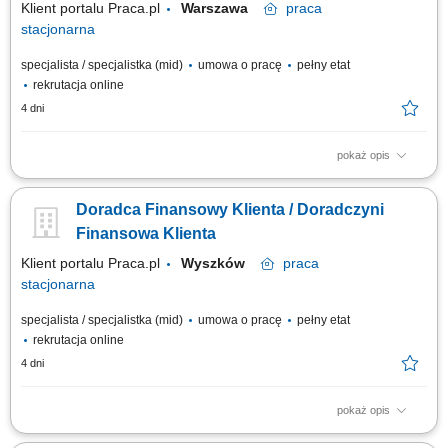
Klient portalu Praca.pl
Warszawa
praca
stacjonarna
specjalista / specjalistka (mid)
umowa o pracę
pełny etat
rekrutacja online
4 dni
pokaż opis
Identyfikowanie potrzeb klientów indywidualnych oraz sektora MŚP i
proponowanie dopasowanych rozwiązań finansowych; Aktywna sprzedaż
Doradca Finansowy Klienta / Doradczyni
produktów bankowych i realizacja wyznaczonych celów sprzedażowych;
Budowanie długofalowych relacji z klientami oraz rozwijanie portfela
Finansowa Klienta
współpracy;...
Klient portalu Praca.pl
Wyszków
praca
stacjonarna
specjalista / specjalistka (mid)
umowa o pracę
pełny etat
rekrutacja online
4 dni
pokaż opis
Identyfikowanie potrzeb klientów indywidualnych oraz sektora MŚP i