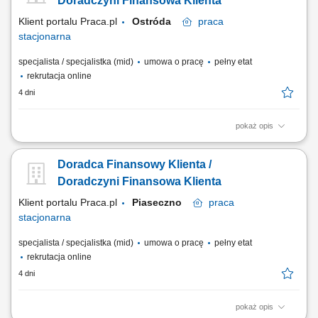
Doradczyni Finansowa Klienta
rozwijanie portfela współpracy;...
Klient portalu Praca.pl
Ostróda
praca
stacjonarna
specjalista / specjalistka (mid)
umowa o pracę
pełny etat
rekrutacja online
4 dni
pokaż opis
Identyfikowanie potrzeb klientów indywidualnych oraz sektora MŚP i
proponowanie dopasowanych rozwiązań finansowych; Aktywna
Doradca Finansowy Klienta /
sprzedaż produktów bankowych i realizacja wyznaczonych celów
sprzedażowych; Budowanie długofalowych relacji z klientami oraz
Doradczyni Finansowa Klienta
rozwijanie portfela współpracy;...
Klient portalu Praca.pl
Piaseczno
praca
stacjonarna
specjalista / specjalistka (mid)
umowa o pracę
pełny etat
rekrutacja online
4 dni
pokaż opis