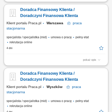
Identyfikowanie potrzeb klientów indywidualnych oraz sektora MŚP i
proponowanie dopasowanych rozwiązań finansowych; Aktywna
Doradca Finansowy Klienta /
sprzedaż produktów bankowych i realizacja wyznaczonych celów
sprzedażowych; Budowanie długofalowych relacji z klientami oraz
Doradczyni Finansowa Klienta
rozwijanie portfela współpracy;...
Klient portalu Praca.pl
Warszawa
praca
stacjonarna
specjalista / specjalistka (mid)
umowa o pracę
pełny etat
rekrutacja online
4 dni
pokaż opis
Identyfikowanie potrzeb klientów indywidualnych oraz sektora MŚP i
proponowanie dopasowanych rozwiązań finansowych; Aktywna
Doradca Finansowy Klienta /
sprzedaż produktów bankowych i realizacja wyznaczonych celów
sprzedażowych; Budowanie długofalowych relacji z klientami oraz
Doradczyni Finansowa Klienta
rozwijanie portfela współpracy;...
Klient portalu Praca.pl
Wyszków
praca
stacjonarna
specjalista / specjalistka (mid)
umowa o pracę
pełny etat
rekrutacja online
4 dni