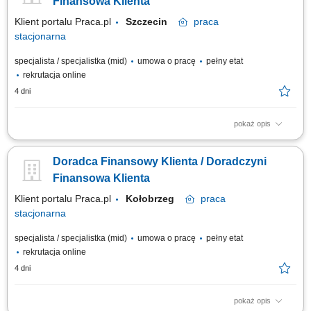
Finansowa Klienta
Klient portalu Praca.pl
Szczecin
praca
stacjonarna
specjalista / specjalistka (mid)
umowa o pracę
pełny etat
rekrutacja online
4 dni
pokaż opis
Identyfikowanie potrzeb klientów indywidualnych oraz sektora MŚP i
proponowanie dopasowanych rozwiązań finansowych; Aktywna sprzedaż
Doradca Finansowy Klienta / Doradczyni
produktów bankowych i realizacja wyznaczonych celów sprzedażowych;
Budowanie długofalowych relacji z klientami oraz rozwijanie portfela
Finansowa Klienta
współpracy;...
Klient portalu Praca.pl
Kołobrzeg
praca
stacjonarna
specjalista / specjalistka (mid)
umowa o pracę
pełny etat
rekrutacja online
4 dni
pokaż opis