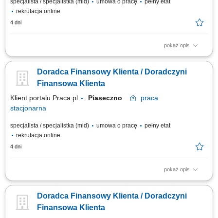
specjalista / specjalistka (mid)
umowa o pracę
pełny etat
rekrutacja online
4 dni
pokaż opis
Identyfikowanie potrzeb klientów indywidualnych oraz sektora MŚP i
proponowanie dopasowanych rozwiązań finansowych; Aktywna sprzedaż
Doradca Finansowy Klienta / Doradczyni
produktów bankowych i realizacja wyznaczonych celów sprzedażowych;
Budowanie długofalowych relacji z klientami oraz rozwijanie portfela
Finansowa Klienta
współpracy;...
Klient portalu Praca.pl
Piaseczno
praca
stacjonarna
specjalista / specjalistka (mid)
umowa o pracę
pełny etat
rekrutacja online
4 dni
pokaż opis
Identyfikowanie potrzeb klientów indywidualnych oraz sektora MŚP i
proponowanie dopasowanych rozwiązań finansowych; Aktywna sprzedaż
Doradca Finansowy Klienta / Doradczyni
produktów bankowych i realizacja wyznaczonych celów sprzedażowych;
Budowanie długofalowych relacji z klientami oraz rozwijanie portfela
Finansowa Klienta
współpracy;...