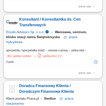
pokaż opis
Identyfikowanie potrzeb klientów indywidualnych oraz sektora MŚP i
proponowanie dopasowanych rozwiązań finansowych; Aktywna
Konsultant / Konsultantka ds. Cen
sprzedaż produktów bankowych i realizacja wyznaczonych celów
sprzedażowych; Budowanie długofalowych relacji z klientami oraz
Transferowych
rozwijanie portfela współpracy;...
Enodo Advisors Sp. z o.o.
Warszawa, centrum,
blisko stacji metra Świętokrzyska
praca
hybrydowa
specjalista / specjalistka (mid)
umowa o pracę
pełny etat
aplikuj szybko
aplikuj bez CV
4 godz.
pokaż opis
Zakres obowiązków: Wsparcie klientów w realizacji obowiązków TP
oraz przygotowywanie dokumentacji (Local File i Master File) Tworzenie
Doradca Finansowy Klienta /
analiz benchmarkingowych przy użyciu profesjonalnych baz danych i
narzędzi analitycznych; Udział w projektowaniu polityk cen
Doradczyni Finansowa Klienta
transferowych, modeli...
Klient portalu Praca.pl
Siedlce
praca
stacjonarna