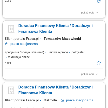
4 dni
pokaż opis
Identyfikowanie potrzeb klientów indywidualnych oraz sektora MŚP i
proponowanie dopasowanych rozwiązań finansowych; Aktywna sprzedaż
Doradca Finansowy Klienta / Doradczyni
produktów bankowych i realizacja wyznaczonych celów sprzedażowych;
Budowanie długofalowych relacji z klientami oraz rozwijanie portfela
Finansowa Klienta
współpracy;...
Klient portalu Praca.pl
Tomaszów Mazowiecki
praca
stacjonarna
specjalista / specjalistka (mid)
umowa o pracę
pełny etat
rekrutacja online
4 dni
pokaż opis
Identyfikowanie potrzeb klientów indywidualnych oraz sektora MŚP i
proponowanie dopasowanych rozwiązań finansowych; Aktywna sprzedaż
Doradca Finansowy Klienta / Doradczyni
produktów bankowych i realizacja wyznaczonych celów sprzedażowych;
Budowanie długofalowych relacji z klientami oraz rozwijanie portfela
Finansowa Klienta
współpracy;...
Klient portalu Praca.pl
Ostróda
praca
stacjonarna