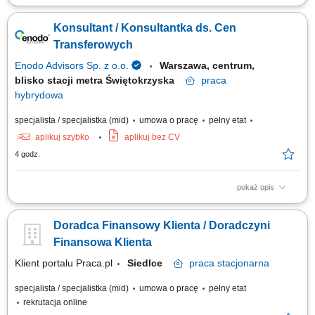
Identyfikowanie potrzeb klientów indywidualnych oraz sektora MŚP i
proponowanie dopasowanych rozwiązań finansowych; Aktywna sprzedaż
Konsultant / Konsultantka ds. Cen
produktów bankowych i realizacja wyznaczonych celów sprzedażowych;
Budowanie długofalowych relacji z klientami oraz rozwijanie portfela
Transferowych
współpracy;...
Enodo Advisors Sp. z o.o.
Warszawa, centrum,
blisko stacji metra Świętokrzyska
praca
hybrydowa
specjalista / specjalistka (mid)
umowa o pracę
pełny etat
aplikuj szybko
aplikuj bez CV
4 godz.
pokaż opis
Zakres obowiązków: Wsparcie klientów w realizacji obowiązków TP oraz
przygotowywanie dokumentacji (Local File i Master File) Tworzenie analiz
Doradca Finansowy Klienta / Doradczyni
benchmarkingowych przy użyciu profesjonalnych baz danych i narzędzi
analitycznych; Udział w projektowaniu polityk cen transferowych, modeli...
Finansowa Klienta
Klient portalu Praca.pl
Siedlce
praca
stacjonarna
specjalista / specjalistka (mid)
umowa o pracę
pełny etat
rekrutacja online