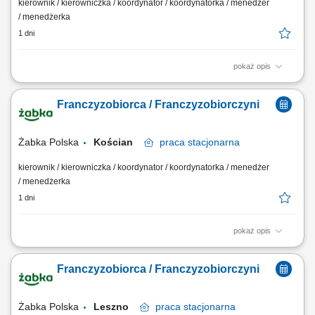
kierownik / kierowniczka / koordynator / koordynatorka / menedżer
/ menedżerka
1 dni
pokaż opis
Główne zadania: Prowadzenie własnej działalności gospodarczej w
oparciu o sprawdzony model biznesowy. Dbanie o wysoką jakość
Franczyzobiorca / Franczyzobiorczyni
obsługi. Monitorowanie stanów magazynowych i zamówień.
Dostosowywanie asortymentu sklepu do potrzeb lokalnego rynku.
Współpraca z centralą w zakresie działań...
Żabka Polska
Kościan
praca
stacjonarna
kierownik / kierowniczka / koordynator / koordynatorka / menedżer
/ menedżerka
1 dni
pokaż opis
Główne zadania: Prowadzenie własnej działalności gospodarczej w
oparciu o sprawdzony model biznesowy. Dbanie o wysoką jakość
Franczyzobiorca / Franczyzobiorczyni
obsługi. Monitorowanie stanów magazynowych i zamówień.
Dostosowywanie asortymentu sklepu do potrzeb lokalnego rynku.
Współpraca z centralą w zakresie działań...
Żabka Polska
Leszno
praca
stacjonarna