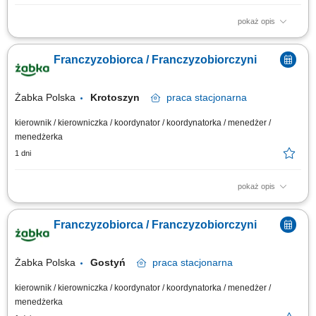
pokaż opis
Zakres działania: rozwijanie własnej działalności w branży marketingu
internetowego w oparciu o model franczyzowy; pozyskiwanie klientów
Franczyzobiorca / Franczyzobiorczyni
biznesowych i budowanie długofalowych relacji; sprzedaż usług takich
jak: strony internetowe, sklepy online, SEO/SEM, kampanie social media,
materiały...
Żabka Polska
Krotoszyn
praca
stacjonarna
kierownik / kierowniczka / koordynator / koordynatorka / menedżer /
menedżerka
1 dni
pokaż opis
Główne zadania: Prowadzenie własnej działalności gospodarczej w
oparciu o sprawdzony model biznesowy. Dbanie o wysoką jakość obsługi.
Franczyzobiorca / Franczyzobiorczyni
Monitorowanie stanów magazynowych i zamówień. Dostosowywanie
asortymentu sklepu do potrzeb lokalnego rynku. Współpraca z centralą w
zakresie działań...
Żabka Polska
Gostyń
praca
stacjonarna
kierownik / kierowniczka / koordynator / koordynatorka / menedżer /
menedżerka