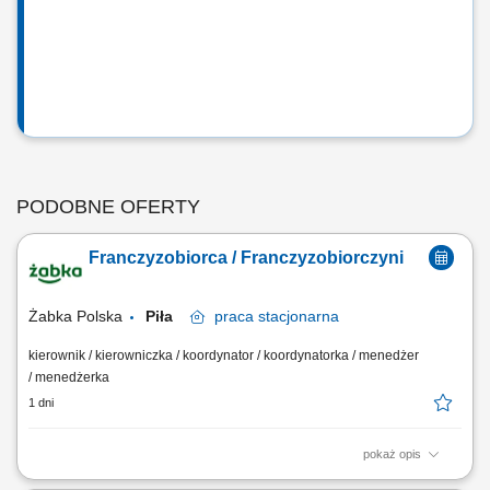
PODOBNE OFERTY
Franczyzobiorca / Franczyzobiorczyni
Żabka Polska
Piła
praca
stacjonarna
kierownik / kierowniczka / koordynator / koordynatorka / menedżer
/ menedżerka
1 dni
pokaż opis
Główne zadania: Prowadzenie własnej działalności gospodarczej w