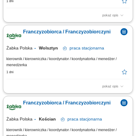
1 dni
pokaż opis
Główne zadania: Prowadzenie własnej działalności gospodarczej w
oparciu o sprawdzony model biznesowy. Dbanie o wysoką jakość obsługi.
Franczyzobiorca / Franczyzobiorczyni
Monitorowanie stanów magazynowych i zamówień. Dostosowywanie
asortymentu sklepu do potrzeb lokalnego rynku. Współpraca z centralą w
zakresie działań...
Żabka Polska
Wolsztyn
praca
stacjonarna
kierownik / kierowniczka / koordynator / koordynatorka / menedżer /
menedżerka
1 dni
pokaż opis
Główne zadania: Prowadzenie własnej działalności gospodarczej w
oparciu o sprawdzony model biznesowy. Dbanie o wysoką jakość obsługi.
Franczyzobiorca / Franczyzobiorczyni
Monitorowanie stanów magazynowych i zamówień. Dostosowywanie
asortymentu sklepu do potrzeb lokalnego rynku. Współpraca z centralą w
zakresie działań...
Żabka Polska
Kościan
praca
stacjonarna
kierownik / kierowniczka / koordynator / koordynatorka / menedżer /