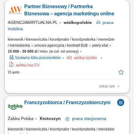
oparciu o sprawdzony model biznesowy. Dbanie o wysoką jakość
Partner Biznesowy / Partnerka
obsługi. Monitorowanie stanów magazynowych i zamówień.
Dostosowywanie asortymentu sklepu do potrzeb lokalnego rynku.
Biznesowa – agencja marketingu online
Współpraca z centralą w zakresie działań...
AGENCJAWIRTUALNA.PL
wielkopolskie
praca
mobilna
kierownik / kierowniczka / koordynator / koordynatorka / menedżer
/ menedżerka
umowa agencyjna / kontrakt B2B
pełny etat
15 000 - 30 000 zł
/ mies. (w zal. od umowy)
Szukamy kilku pracowników
aplikuj szybko
aplikuj bez CV
15 godz.
pokaż opis
Zakres działania: rozwijanie własnej działalności w branży marketingu
internetowego w oparciu o model franczyzowy; pozyskiwanie klientów
Franczyzobiorca / Franczyzobiorczyni
biznesowych i budowanie długofalowych relacji; sprzedaż usług takich
jak: strony internetowe, sklepy online, SEO/SEM, kampanie social
media, materiały...
Żabka Polska
Krotoszyn
praca
stacjonarna
kierownik / kierowniczka / koordynator / koordynatorka / menedżer