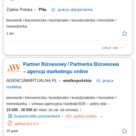
Żabka Polska
Piła
praca
stacjonarna
kierownik / kierowniczka / koordynator / koordynatorka / menedżer /
menedżerka
1 dni
pokaż opis
Główne zadania: Prowadzenie własnej działalności gospodarczej w
oparciu o sprawdzony model biznesowy. Dbanie o wysoką jakość obsługi.
Partner Biznesowy / Partnerka Biznesowa
Monitorowanie stanów magazynowych i zamówień. Dostosowywanie
asortymentu sklepu do potrzeb lokalnego rynku. Współpraca z centralą w
– agencja marketingu online
zakresie działań...
AGENCJAWIRTUALNA.PL
wielkopolskie
praca
mobilna
kierownik / kierowniczka / koordynator / koordynatorka / menedżer /
menedżerka
umowa agencyjna / kontrakt B2B
pełny etat
15 000 - 30 000 zł
/ mies. (w zal. od umowy)
Szukamy kilku pracowników
aplikuj szybko
aplikuj bez CV
15 godz.