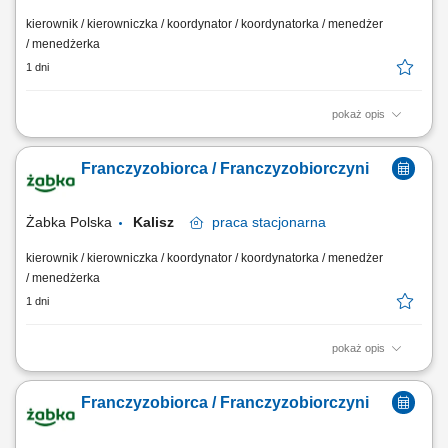
kierownik / kierowniczka / koordynator / koordynatorka / menedżer
/ menedżerka
1 dni
pokaż opis
Główne zadania: Prowadzenie własnej działalności gospodarczej w
oparciu o sprawdzony model biznesowy. Dbanie o wysoką jakość
Franczyzobiorca / Franczyzobiorczyni
obsługi. Monitorowanie stanów magazynowych i zamówień.
Dostosowywanie asortymentu sklepu do potrzeb lokalnego rynku.
Współpraca z centralą w zakresie działań...
Żabka Polska
Kalisz
praca
stacjonarna
kierownik / kierowniczka / koordynator / koordynatorka / menedżer
/ menedżerka
1 dni
pokaż opis
Główne zadania: Prowadzenie własnej działalności gospodarczej w
oparciu o sprawdzony model biznesowy. Dbanie o wysoką jakość
Franczyzobiorca / Franczyzobiorczyni
obsługi. Monitorowanie stanów magazynowych i zamówień.
Dostosowywanie asortymentu sklepu do potrzeb lokalnego rynku.
Współpraca z centralą w zakresie działań...