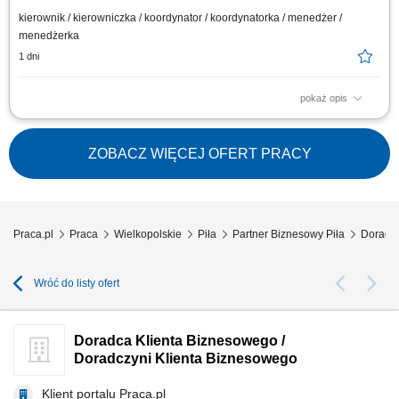
kierownik / kierowniczka / koordynator / koordynatorka / menedżer /
menedżerka
1 dni
pokaż opis
Główne zadania: Prowadzenie własnej działalności gospodarczej w
oparciu o sprawdzony model biznesowy. Dbanie o wysoką jakość obsługi.
Monitorowanie stanów magazynowych i zamówień. Dostosowywanie
ZOBACZ WIĘCEJ OFERT PRACY
asortymentu sklepu do potrzeb lokalnego rynku. Współpraca z centralą w
zakresie działań...
Praca.pl
Praca
Wielkopolskie
Piła
Partner Biznesowy Piła
Doradca
Wróć do listy ofert
Doradca Klienta Biznesowego /
Doradczyni Klienta Biznesowego
Klient portalu Praca.pl