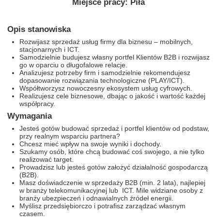
Miejsce pracy: Piła
Opis stanowiska
Rozwijasz sprzedaż usług firmy dla biznesu – mobilnych,
stacjonarnych i ICT.
Samodzielnie budujesz własny portfel Klientów B2B i rozwijasz
go w oparciu o długofalowe relacje.
Analizujesz potrzeby firm i samodzielnie rekomendujesz
dopasowanie rozwiązania technologiczne (PLAY/ICT).
Współtworzysz nowoczesny ekosystem usług cyfrowych.
Realizujesz cele biznesowe, dbając o jakość i wartość każdej
współpracy.
Wymagania
Jesteś gotów budować sprzedaż i portfel klientów od podstaw,
przy realnym wsparciu partnera?
Chcesz mieć wpływ na swoje wyniki i dochody.
Szukamy osób, które chcą budować coś swojego, a nie tylko
realizować target.
Prowadzisz lub jesteś gotów założyć działalność gospodarczą
(B2B).
Masz doświadczenie w sprzedaży B2B (min. 2 lata), najlepiej
w branży telekomunikacyjnej lub ICT. Mile widziane osoby z
branży ubezpieczeń i odnawialnych źródeł energii.
Myślisz przedsiębiorczo i potrafisz zarządzać własnym
czasem.