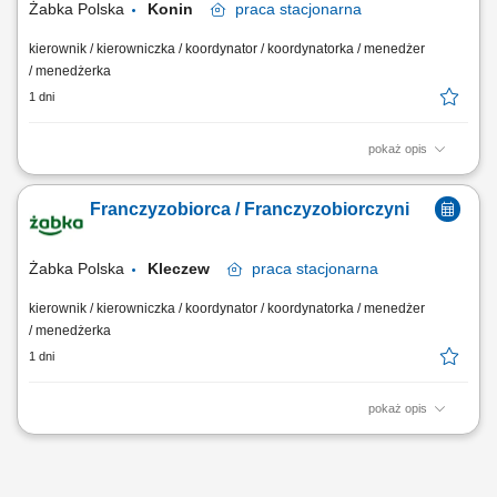
Żabka Polska
Konin
praca
stacjonarna
kierownik / kierowniczka / koordynator / koordynatorka / menedżer
/ menedżerka
1 dni
pokaż opis
Główne zadania: Prowadzenie własnej działalności gospodarczej w
oparciu o sprawdzony model biznesowy. Dbanie o wysoką jakość
Franczyzobiorca / Franczyzobiorczyni
obsługi. Monitorowanie stanów magazynowych i zamówień.
Dostosowywanie asortymentu sklepu do potrzeb lokalnego rynku.
Współpraca z centralą w zakresie działań...
Żabka Polska
Kleczew
praca
stacjonarna
kierownik / kierowniczka / koordynator / koordynatorka / menedżer
/ menedżerka
1 dni
pokaż opis
Główne zadania: Prowadzenie własnej działalności gospodarczej w
oparciu o sprawdzony model biznesowy. Dbanie o wysoką jakość
obsługi. Monitorowanie stanów magazynowych i zamówień.
Dostosowywanie asortymentu sklepu do potrzeb lokalnego rynku.