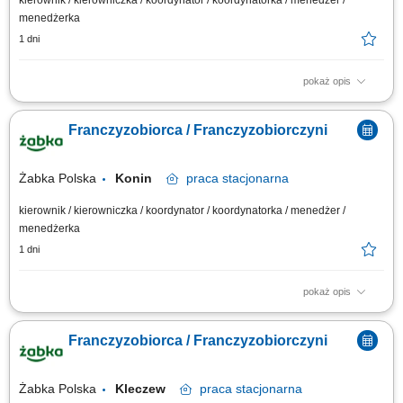
kierownik / kierowniczka / koordynator / koordynatorka / menedżer /
menedżerka
1 dni
pokaż opis
Główne zadania: Prowadzenie własnej działalności gospodarczej w
oparciu o sprawdzony model biznesowy. Dbanie o wysoką jakość obsługi.
Franczyzobiorca / Franczyzobiorczyni
Monitorowanie stanów magazynowych i zamówień. Dostosowywanie
asortymentu sklepu do potrzeb lokalnego rynku. Współpraca z centralą w
zakresie działań...
Żabka Polska
Konin
praca
stacjonarna
kierownik / kierowniczka / koordynator / koordynatorka / menedżer /
menedżerka
1 dni
pokaż opis
Główne zadania: Prowadzenie własnej działalności gospodarczej w
oparciu o sprawdzony model biznesowy. Dbanie o wysoką jakość obsługi.
Franczyzobiorca / Franczyzobiorczyni
Monitorowanie stanów magazynowych i zamówień. Dostosowywanie
asortymentu sklepu do potrzeb lokalnego rynku. Współpraca z centralą w
zakresie działań...
Żabka Polska
Kleczew
praca
stacjonarna