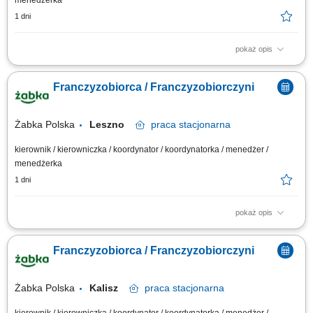
menedżerka
1 dni
pokaż opis
Główne zadania: Prowadzenie własnej działalności gospodarczej w
oparciu o sprawdzony model biznesowy. Dbanie o wysoką jakość obsługi.
Franczyzobiorca / Franczyzobiorczyni
Monitorowanie stanów magazynowych i zamówień. Dostosowywanie
asortymentu sklepu do potrzeb lokalnego rynku. Współpraca z centralą w
zakresie działań...
Żabka Polska
Leszno
praca
stacjonarna
kierownik / kierowniczka / koordynator / koordynatorka / menedżer /
menedżerka
1 dni
pokaż opis
Główne zadania: Prowadzenie własnej działalności gospodarczej w
oparciu o sprawdzony model biznesowy. Dbanie o wysoką jakość obsługi.
Franczyzobiorca / Franczyzobiorczyni
Monitorowanie stanów magazynowych i zamówień. Dostosowywanie
asortymentu sklepu do potrzeb lokalnego rynku. Współpraca z centralą w
zakresie działań...
Żabka Polska
Kalisz
praca
stacjonarna