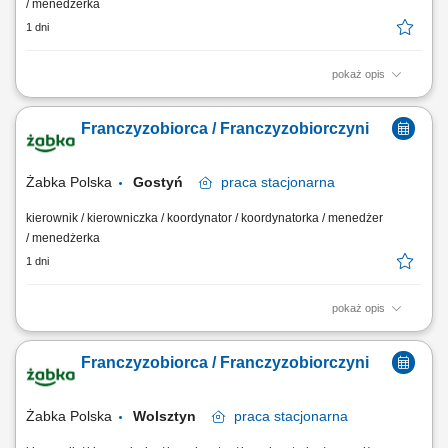
/ menedżerka
1 dni
pokaż opis
Główne zadania: Prowadzenie własnej działalności gospodarczej w
oparciu o sprawdzony model biznesowy. Dbanie o wysoką jakość
Franczyzobiorca / Franczyzobiorczyni
obsługi. Monitorowanie stanów magazynowych i zamówień.
Dostosowywanie asortymentu sklepu do potrzeb lokalnego rynku.
Współpraca z centralą w zakresie działań...
Żabka Polska
Gostyń
praca
stacjonarna
kierownik / kierowniczka / koordynator / koordynatorka / menedżer
/ menedżerka
1 dni
pokaż opis
Główne zadania: Prowadzenie własnej działalności gospodarczej w
oparciu o sprawdzony model biznesowy. Dbanie o wysoką jakość
Franczyzobiorca / Franczyzobiorczyni
obsługi. Monitorowanie stanów magazynowych i zamówień.
Dostosowywanie asortymentu sklepu do potrzeb lokalnego rynku.
Współpraca z centralą w zakresie działań...
Żabka Polska
Wolsztyn
praca
stacjonarna